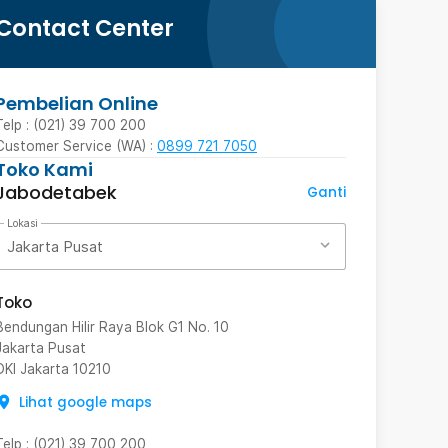
Contact Center
Pembelian Online
Telp : (021) 39 700 200
Customer Service (WA) :
0899 721 7050
Toko Kami
Jabodetabek
Ganti
Lokasi
Jakarta Pusat
Toko
Bendungan Hilir Raya Blok G1 No. 10
Jakarta Pusat
DKI Jakarta
10210
Lihat google maps
Telp
:
(021) 39 700 200