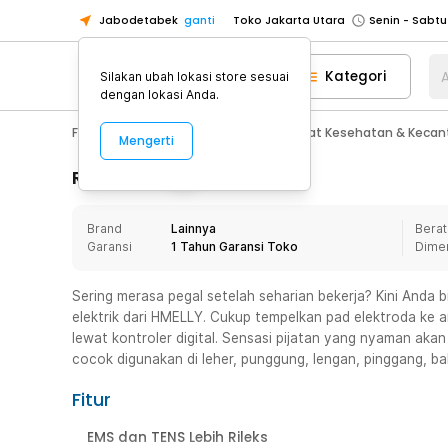
Jabodetabek
ganti
Toko Jakarta Utara
Toko Tangerang
Kategori
A
Silakan ubah lokasi store sesuai
Toko Cikupa
dengan lokasi Anda.
Pick n Go Jakarta Barat
Senin - J
Fashion, Make Up & Beauty Care
Alat Kesehatan & Kecan
Mengerti
Pick n Go Bekasi
Senin - Jumat (08
Pick n Go Depok
Senin - Jumat (08
Rincian Produk
Toko Jakarta Pusat
Senin - Sabtu
Brand
Lainnya
Berat
Toko Jakarta Barat
Senin - Sabtu
Garansi
1 Tahun Garansi Toko
Dime
Toko Jakarta Utara
Toko Tangerang
Sering merasa pegal setelah seharian bekerja? Kini Anda bi
elektrik dari HMELLY. Cukup tempelkan pad elektroda ke are
Toko Cikupa
lewat kontroler digital. Sensasi pijatan yang nyaman ak
Pick n Go Jakarta Barat
Senin - J
cocok digunakan di leher, punggung, lengan, pinggang, bah
Pick n Go Bekasi
Senin - Jumat (08
Fitur
Pick n Go Depok
Senin - Jumat (08
EMS dan TENS Lebih Rileks