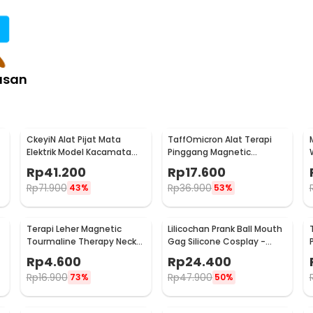
asan
CkeyiN Alat Pijat Mata
TaffOmicron Alat Terapi
Elektrik Model Kacamata
Pinggang Magnetic
Eye Care Massager - MR818
Tourmaline Nylon Size L
Rp
41.200
Rp
17.600
Rp
71.900
Rp
36.900
43%
53%
Terapi Leher Magnetic
Lilicochan Prank Ball Mouth
Tourmaline Therapy Neck
Gag Silicone Cosplay -
Massager - DA-3484
FD54
Rp
4.600
Rp
24.400
Rp
16.900
Rp
47.900
73%
50%