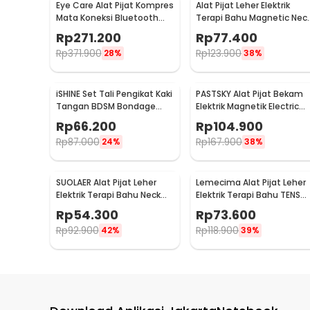
Eye Care Alat Pijat Kompres
Alat Pijat Leher Elektrik
Mata Koneksi Bluetooth
Terapi Bahu Magnetic Nec
Eye Massager - H500
Massager - HX-5880
Rp
271.200
Rp
77.400
Rp
371.900
Rp
123.900
28%
38%
iSHINE Set Tali Pengikat Kaki
PASTSKY Alat Pijat Bekam
Tangan BDSM Bondage
Elektrik Magnetik Electric
Sets Rope - BD15
Machine Cupping - CP-618
Rp
66.200
Rp
104.900
Rp
87.000
Rp
167.900
24%
38%
SUOLAER Alat Pijat Leher
Lemecima Alat Pijat Leher
Elektrik Terapi Bahu Neck
Elektrik Terapi Bahu TENS
Massager - KS-996-1D
Neck Massager - JT-808
Rp
54.300
Rp
73.600
Rp
92.900
Rp
118.900
42%
39%