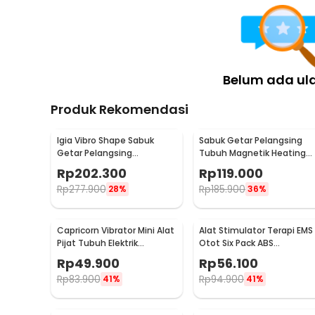
Belum ada ul
Produk Rekomendasi
Igia Vibro Shape Sabuk
Sabuk Getar Pelangsing
Getar Pelangsing
Tubuh Magnetik Heating
Professional Slimming 55W
Vibrating Belt Massager -
Rp
202.300
Rp
119.000
- MC0138
X5
Rp
277.900
Rp
185.900
28%
36%
Capricorn Vibrator Mini Alat
Alat Stimulator Terapi EMS
Pijat Tubuh Elektrik
Otot Six Pack ABS
Multifungsi - EL-025
Abdominal Muscle - 068R2
Rp
49.900
Rp
56.100
Rp
83.900
Rp
94.900
41%
41%