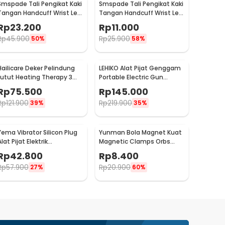
Smspade Tali Pengikat Kaki
Smspade Tali Pengikat Kaki
Tangan Handcuff Wrist Leg
Tangan Handcuff Wrist Leg
BDSM - 00632
BDSM Bondage - PCT6
Rp
23.200
Rp
11.000
Rp
45.900
Rp
25.900
50%
58%
Hailicare Deker Pelindung
LEHIKO Alat Pijat Genggam
Lutut Heating Therapy 3
Portable Electric Gun
Mode Kneepad 1 PCS - 102
Massage Rechargeable -
Rp
75.500
Rp
145.000
KH-320
Rp
121.900
Rp
219.900
39%
35%
Yema Vibrator Silicon Plug
Yunman Bola Magnet Kuat
lat Pijat Elektrik
Magnetic Clamps Orbs
Multifungsi - A1582
Multifungsi 1cm 2 PCS -
Rp
42.800
Rp
8.400
BD05
Rp
57.900
Rp
20.900
27%
60%