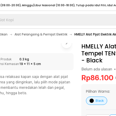
lat Kopi
umat (07:00 - 20:00), Sabtu - Minggu (08:00 - 20:00), Tutup pada Idul Fitri
Sele
tikan
Alat Pelangsing & Pemijat Elektrik
HMELLY Alat Pijat Elektri
:00 - 20:00), Sabtu - Minggu/ Libur Nasional (08:00 - 17:00)
Selengkapnya
:00 - 20:00), Sabtu - Minggu/ Libur Nasional (08:00 - 17:00)
HMELLY Alat
Selengkapnya
Tempel TEN
 (09:00-20:00), Minggu/Libur Nasional (12:00-20:00), Tutup pada Idul Fitri
Sele
-
Black
 Produk
0.3 kg
 (09:00-20:00), Minggu/Libur Nasional (12:00-20:00), Tutup pada Idul Fitri
Sele
nsi Kemasan
19
x
11
x
5
cm
Belum ada ulasan
•
Rp
86.100
sa relaksasi kapan saja dengan alat pijat
a yang diinginkan, lalu pilih mode pijatan
an membantu meredakan lelah dan pegal,
umat (07:00 - 20:00), Sabtu - Minggu (08:00 - 20:00), Tutup pada Idul Fitri
Sele
Pilihan Warna:
u, hingga betis.
:00 - 20:00), Sabtu - Minggu/ Libur Nasional (08:00 - 17:00)
Selengkapnya
Black
:00 - 20:00), Sabtu - Minggu/ Libur Nasional (08:00 - 17:00)
Selengkapnya