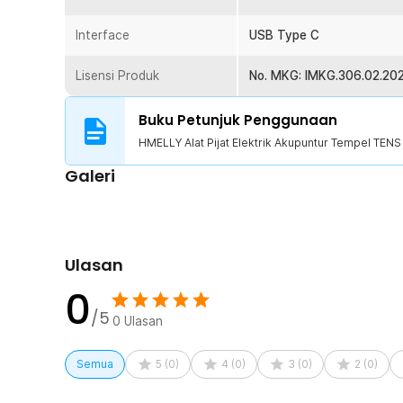
sekali pakai, cukup charge dan alat siap digunakan kemb
Interface
USB Type C
Kelengkapan Produk
Lisensi Produk
No. MKG: IMKG.306.02.20
Rincian yang Anda dapatkan untuk pembelian produk ini
1 x HMELLY Alat Pijat Elektrik Akupuntur Tempel T
Buku Petunjuk Penggunaan
10 x Pad Elektroda
2 x Kabel Pad Elektroda
HMELLY Alat Pijat Elektrik Akupuntur Tempel TE
1 x Kabel USB Type C
Galeri
1 x Panduan Penggunaan
Ulasan
0
/5
0
Ulasan
Semua
5
(
0
)
4
(
0
)
3
(
0
)
2
(
0
)