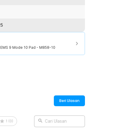
ali kapan saja.
25
:
ENS EMS 9 Mode - M858-10
NS EMS 9 Mode 10 Pad - M858-10
Beri Ulasan
1
(
0
)
Cari Ulasan