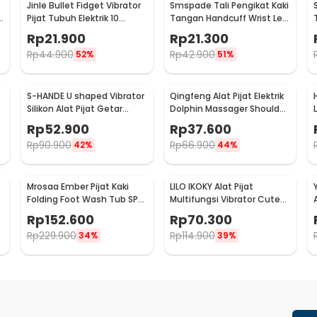
Jinle Bullet Fidget Vibrator
Smspade Tali Pengikat Kaki
k
Pijat Tubuh Elektrik 10
Tangan Handcuff Wrist Leg
Vibration - J-010
BDSM - PCT4
Rp
21.900
Rp
21.300
Rp
44.900
Rp
42.900
52%
51%
S-HANDE U shaped Vibrator
Qingfeng Alat Pijat Elektrik
Silikon Alat Pijat Getar
Dolphin Massager Shoulder
1
Elektrik - SHD-S058
Vibration USB - HK668
Rp
52.900
Rp
37.600
Rp
90.900
Rp
66.900
42%
44%
Mrosaa Ember Pijat Kaki
LILO IKOKY Alat Pijat
Folding Foot Wash Tub SPA
Multifungsi Vibrator Cute
A
Sauna Massage Bucket -
Pig Electric - HL-1907
Rp
152.600
Rp
70.300
7981
Rp
229.900
Rp
114.900
34%
39%