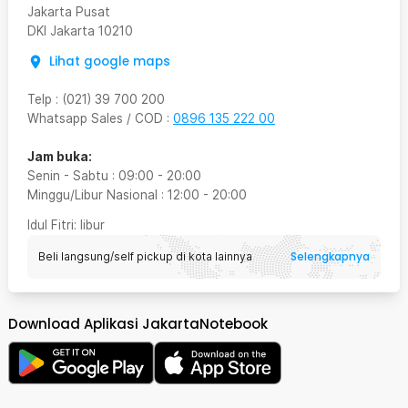
Jakarta Pusat
DKI Jakarta
10210
Lihat google maps
Telp
:
(021) 39 700 200
Whatsapp Sales / COD
:
0896 135 222 00
Jam buka:
Senin - Sabtu
:
09:00
-
20:00
Minggu/Libur Nasional
:
12:00
-
20:00
Idul Fitri
: libur
Selengkapnya
Beli langsung/self pickup di kota lainnya
Download Aplikasi JakartaNotebook