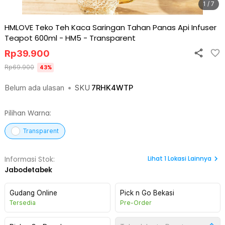
1 / 7
HMLOVE Teko Teh Kaca Saringan Tahan Panas Api Infuser
Teapot 600ml - HM5
-
Transparent
Rp
39.900
Rp
69.900
43
%
Belum ada ulasan
•
SKU
7RHK4WTP
Pilihan Warna:
Transparent
Lihat
1
Lokasi Lainnya
Informasi Stok:
Jabodetabek
Gudang Online
Pick n Go Bekasi
Tersedia
Pre-Order