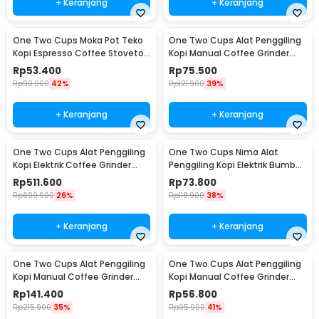
+ Keranjang
+ Keranjang
One Two Cups Moka Pot Teko
One Two Cups Alat Penggiling
Kopi Espresso Coffee Stovetop
Kopi Manual Coffee Grinder
2 Cup 100ml - Z20
Wood - 16290
Rp
53.400
Rp
75.500
Rp
90.900
42%
Rp
121.900
39%
+ Keranjang
+ Keranjang
One Two Cups Alat Penggiling
One Two Cups Nima Alat
Kopi Elektrik Coffee Grinder
Penggiling Kopi Elektrik Bumbu
Adjustable - 600N
Coffee Grinder - NM-8300
Rp
511.600
Rp
73.800
Rp
690.900
26%
Rp
118.900
38%
+ Keranjang
+ Keranjang
One Two Cups Alat Penggiling
One Two Cups Alat Penggiling
Kopi Manual Coffee Grinder
Kopi Manual Coffee Grinder
Wood 30g - CW85532
160ml - CF012
Rp
141.400
Rp
56.800
Rp
215.900
35%
Rp
95.900
41%