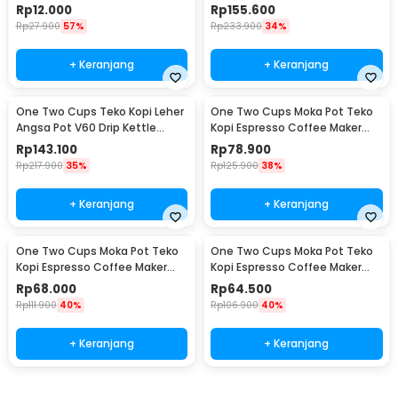
114ml 6Q - LC1
for Nespresso - F456
Rp
12.000
Rp
155.600
Rp
27.900
57%
Rp
233.900
34%
+ Keranjang
+ Keranjang
One Two Cups Teko Kopi Leher
One Two Cups Moka Pot Teko
Angsa Pot V60 Drip Kettle
Kopi Espresso Coffee Maker
960ml - RF-15
Stovetop 6 Cup 300ml - Z21
Rp
143.100
Rp
78.900
Rp
217.900
35%
Rp
125.900
38%
+ Keranjang
+ Keranjang
One Two Cups Moka Pot Teko
One Two Cups Moka Pot Teko
Kopi Espresso Coffee Maker
Kopi Espresso Coffee Maker
Stovetop 4 Cup 200ml - Z21
Stovetop 2 Cup 100ml - Z21
Rp
68.000
Rp
64.500
Rp
111.900
40%
Rp
106.900
40%
+ Keranjang
+ Keranjang