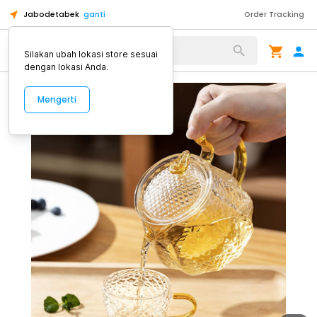
Jabodetabek
ganti
Order Tracking
Alat Kopi
Silakan ubah lokasi store sesuai
dengan lokasi Anda.
Mengerti