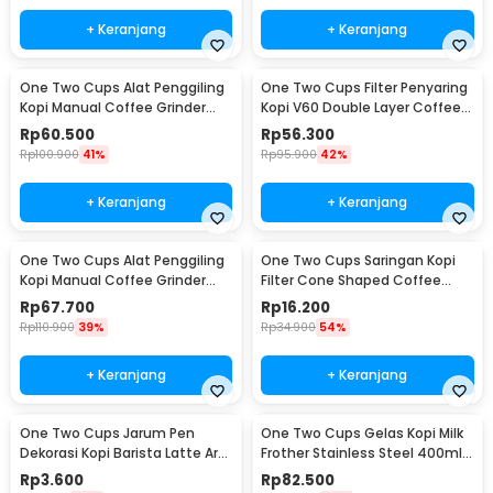
+ Keranjang
+ Keranjang
One Two Cups Alat Penggiling
One Two Cups Filter Penyaring
Kopi Manual Coffee Grinder
Kopi V60 Double Layer Coffee
Adjustable - RHNHA0176
Filter - FS-40S
Rp
60.500
Rp
56.300
Rp
100.900
41%
Rp
95.900
42%
+ Keranjang
+ Keranjang
One Two Cups Alat Penggiling
One Two Cups Saringan Kopi
Kopi Manual Coffee Grinder
Filter Cone Shaped Coffee
Adjustable - CF4146
Dripper 1 PCS - K741
Rp
67.700
Rp
16.200
Rp
110.900
39%
Rp
34.900
54%
+ Keranjang
+ Keranjang
One Two Cups Jarum Pen
One Two Cups Gelas Kopi Milk
Dekorasi Kopi Barista Latte Art
Frother Stainless Steel 400ml -
Needle 13cm - F3F27
WZ0011
Rp
3.600
Rp
82.500