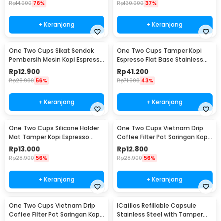
Rp
14.900
76%
Rp
130.900
37%
+ Keranjang
+ Keranjang
One Two Cups Sikat Sendok
One Two Cups Tamper Kopi
Pembersih Mesin Kopi Espresso
Espresso Flat Base Stainless
2in1 - 8809
Steel 51mm - SS51
Rp
12.900
Rp
41.200
Rp
28.900
56%
Rp
71.900
43%
+ Keranjang
+ Keranjang
One Two Cups Silicone Holder
One Two Cups Vietnam Drip
Mat Tamper Kopi Espresso
Coffee Filter Pot Saringan Kopi
Barista - 0310
124ml 7Q - LC1
Rp
13.000
Rp
12.800
Rp
28.900
56%
Rp
28.900
56%
+ Keranjang
+ Keranjang
One Two Cups Vietnam Drip
ICafilas Refillable Capsule
Coffee Filter Pot Saringan Kopi
Stainless Steel with Tamper