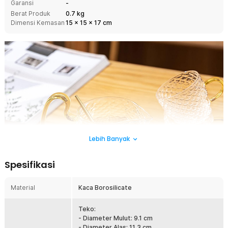
Garansi
-
Berat Produk
0.7 kg
Dimensi Kemasan
15
x
15
x
17
cm
Lebih Banyak
Spesifikasi
Material
Kaca Borosilicate
Teko:
- Diameter Mulut: 9.1 cm
- Diameter Alas: 11.3 cm