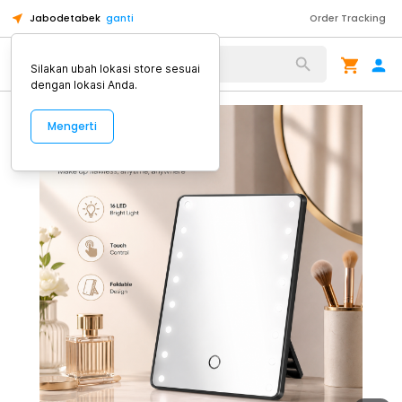
Jabodetabek
ganti
Order Tracking
Alat Kopi
Silakan ubah lokasi store sesuai
dengan lokasi Anda.
Mengerti