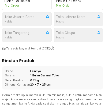
Pick n Go Bekasi
Pick n Go Depok
Pre-Order
Pre-Order
Toko Jakarta Barat
Toko Jakarta Utara
Habis
Habis
Toko Tangerang
Toko Cikupa
Habis
Habis
Tersedia bayar di tempat (COD)
Rincian Produk
Brand
Lainnya
Garansi
1 Bulan Garansi Toko
Berat Produk
0.7 kg
Dimensi Kemasan
20
x
7
x
25
cm
Cermin make up ini memiliki ukuran minimalis, cukup untuk menampilkan
wajah Anda secara keseluruhan. Ukuran kaca yang ringkas membuatnya
sangat membantu Anda pada saat akan mengaplikasikan riasan ke wajah