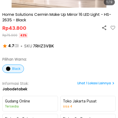
1 / 9
Home Solutions Cermin Make Up Mirror 16 LED Light - HS-
2635
-
Black
Rp
43.800
Rp
75.900
43
%
•
SKU
7RHZ3VBK
4.7
(
3
)
Pilihan Warna:
Black
Lihat
1
Lokasi Lainnya
Informasi Stok:
Jabodetabek
Gudang Online
Toko Jakarta Pusat
Tersedia
sisa
4