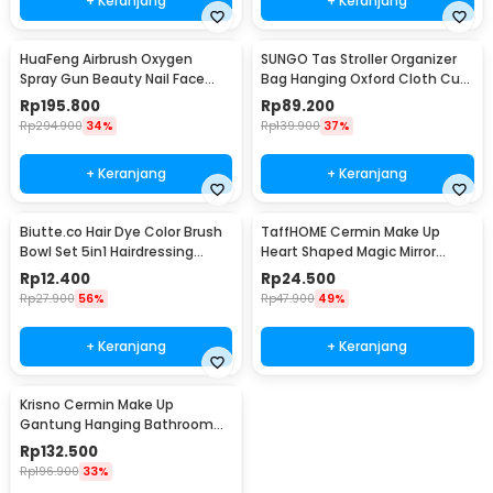
+ Keranjang
+ Keranjang
HuaFeng Airbrush Oxygen
SUNGO Tas Stroller Organizer
Spray Gun Beauty Nail Face
Bag Hanging Oxford Cloth Cup
Makeup 160kPa - SK-811
Holder - S33
Rp
195.800
Rp
89.200
Rp
294.900
34%
Rp
139.900
37%
+ Keranjang
+ Keranjang
Biutte.co Hair Dye Color Brush
TaffHOME Cermin Make Up
Bowl Set 5in1 Hairdressing
Heart Shaped Magic Mirror
Accessory - ME51
Table LED - L-223
Rp
12.400
Rp
24.500
Rp
27.900
56%
Rp
47.900
49%
+ Keranjang
+ Keranjang
Krisno Cermin Make Up
Gantung Hanging Bathroom
Mirror 3 Fold - INU135
Rp
132.500
Rp
196.900
33%