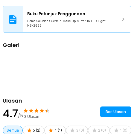
Kelengkapan Produk
Rincian yang Anda dapatkan untuk pembelian produk ini:
Buku Petunjuk Penggunaan
1 x Home Solutions Cermin Make Up Mirror 16 LED Light - HS-
Home Solutions Cermin Make Up Mirror 16 LED Light -
2635
HS-2635
1 x Kabel Micro USB
Galeri
Ulasan
4.7
Beri Ulasan
/5
3
Ulasan
Semua
5
(
2
)
4
(
1
)
3
(
0
)
2
(
0
)
1
(
0
)