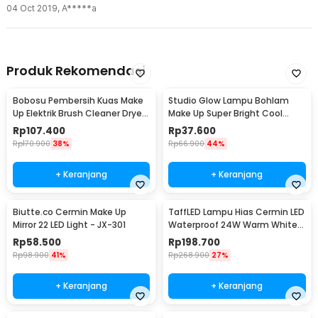
04 Oct 2019
,
A*****a
Produk Rekomendasi
Bobosu Pembersih Kuas Make
Studio Glow Lampu Bohlam
Up Elektrik Brush Cleaner Dryer
Make Up Super Bright Cool
Tool - HZJ01
White 5000K - NJ07004
Rp
107.400
Rp
37.600
Rp
170.900
38%
Rp
66.900
44%
+ Keranjang
+ Keranjang
Biutte.co Cermin Make Up
TaffLED Lampu Hias Cermin LED
Mirror 22 LED Light - JX-301
Waterproof 24W Warm White -
LCMLA-40-55
Rp
58.500
Rp
198.700
Rp
98.900
41%
Rp
268.900
27%
+ Keranjang
+ Keranjang