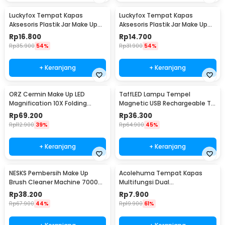
Luckyfox Tempat Kapas
Luckyfox Tempat Kapas
Aksesoris Plastik Jar Make Up
Aksesoris Plastik Jar Make Up
Organizer 18x6.5cm - LF3U
Organizer 9.2x7cm - LF3U
Rp
16.800
Rp
14.700
Rp
35.900
54%
Rp
31.900
54%
+ Keranjang
+ Keranjang
ORZ Cermin Make Up LED
TaffLED Lampu Tempel
Magnification 10X Folding
Magnetic USB Rechargeable Tri
Suction Cup - CY021
Color 1200mAh 3W - Q3W
Rp
69.200
Rp
36.300
Rp
112.900
39%
Rp
64.900
45%
+ Keranjang
+ Keranjang
NESKS Pembersih Make Up
Acolehuma Tempat Kapas
Brush Cleaner Machine 7000
Multifungsi Dual
RPM 5V 8W - HZ-001
Compartment Make Up
Rp
38.200
Rp
7.900
Storage - AH097
Rp
67.900
44%
Rp
19.900
61%