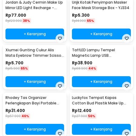
Jordan & Judy Cermin Make Up
Urijk Kotak Penyimpan Masker
Mirror LED Light Recharge -
Face Mask Storage Box - YJ334
NV026
Rp
77.000
Rp
5.300
Rp
123.900
38%
Rp
14.900
65%
+ Keranjang
+ Keranjang
Xiumei Gunting Cukur Alis
TaffLED Lampu Tempel
Mata Eyebrow Trimmer Scissor
Magnetic Lamp USB
Comb - XIU1
Rechargeable 3in1 1200mAh 5V
Rp
5.700
Rp
38.900
3W - SK-CT30C
Rp
15.900
65%
Rp
68.900
44%
+ Keranjang
+ Keranjang
Rhodey Tas Organizer
Luckyfox Tempat Kapas
Perlengkapan Bayi Portable
Cotton Bud Plastik Make Up
Baby Diaper Caddy Bag -
Organizer - LF92
Rp
31.400
Rp
12.400
SS320
Rp
57.900
46%
Rp
27.900
56%
+ Keranjang
+ Keranjang