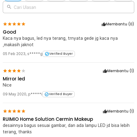
Cari Ulasan
Membantu (
0
)
Good
Kaca nya bagus, led nya terang, trnyata gede jg kaca nya
,makasih jaknot
05 Feb 2023
,
s*****g
Verified Buyer
Membantu (
1
)
Mirror led
Nice
09 May 2020
,
p*****i
Verified Buyer
Membantu (
1
)
RUIMIO Home Solution Cermin Makeup
desainnya bagus sesuai gambar, dan ada lampu LED jd bisa lebih
terang, thanks