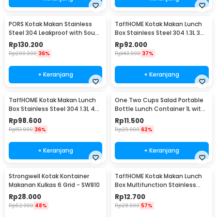
PORS Kotak Makan Stainless
TaffHOME Kotak Makan Lunch
Steel 304 Leakproof with Soup
Box Stainless Steel 304 1.3L 3
Bowl 5 Grid - P-5
Grid - U-4
Rp
130.200
Rp
92.000
Rp
200.900
36%
Rp
143.900
37%
+ Keranjang
+ Keranjang
TaffHOME Kotak Makan Lunch
One Two Cups Salad Portable
Box Stainless Steel 304 1.3L 4
Bottle Lunch Container 1L with
Grid - U-4
Fork - RF20
Rp
98.600
Rp
11.500
Rp
151.900
36%
Rp
29.900
62%
+ Keranjang
+ Keranjang
Strongwell Kotak Kontainer
TaffHOME Kotak Makan Lunch
Makanan Kulkas 6 Grid - SW810
Box Multifunction Stainless
Steel 304 550ml - AC-21
Rp
28.000
Rp
12.700
Rp
52.900
48%
Rp
28.900
57%