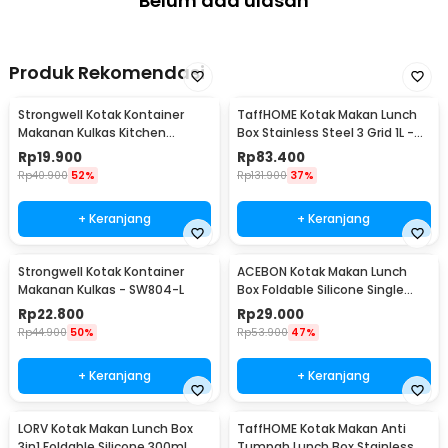
Belum ada ulasan
Produk Rekomendasi
Strongwell Kotak Kontainer
TaffHOME Kotak Makan Lunch
Makanan Kulkas Kitchen
Box Stainless Steel 3 Grid 1L -
Storage Food Box - SW804-M
OU1000
Rp
19.900
Rp
83.400
Rp
40.900
52%
Rp
131.900
37%
+ Keranjang
+ Keranjang
Strongwell Kotak Kontainer
ACEBON Kotak Makan Lunch
Makanan Kulkas - SW804-L
Box Foldable Silicone Single
Layer 800ml - TN99
Rp
22.800
Rp
29.000
Rp
44.900
50%
Rp
53.900
47%
+ Keranjang
+ Keranjang
LORV Kotak Makan Lunch Box
TaffHOME Kotak Makan Anti
3in1 Foldable Silicone 300ml
Tumpah Lunch Box Stainless