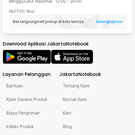
Minggu/Libur Nasional
:
12:00
-
20:00
Idul Fitri
: libur
Selengkapnya
Beli langsung/self pickup di kota lainnya
Download Aplikasi JakartaNotebook
Layanan Pelanggan
JakartaNotebook
Bantuan
Tentang Kami
Klaim Garansi Produk
Kontak Kami
Biaya Pengiriman
Karir
Indeks Produk
Blog