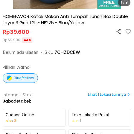
1 / 9
HOMEFAVOR Kotak Makan Anti Tumpah Lunch Box Double
Layer 3 Grid 1.2L - HF225
-
Blue/Yellow
Rp
39.600
Rp
69.900
44
%
Belum ada ulasan
•
SKU
7CHZDCEW
Pilihan Warna:
Blue/Yellow
Lihat
1
Lokasi Lainnya
Informasi Stok:
Jabodetabek
Gudang Online
Toko Jakarta Pusat
sisa
3
sisa
1