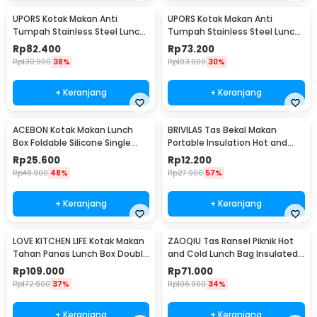
UPORS Kotak Makan Anti
UPORS Kotak Makan Anti
Tumpah Stainless Steel Lunch
Tumpah Stainless Steel Lunch
Box 4 Grid 1.5L - UP4
Box 3 Grid 1.3L - UP3
Rp
82.400
Rp
73.200
Rp
130.900
38%
Rp
103.900
30%
+ Keranjang
+ Keranjang
ACEBON Kotak Makan Lunch
BRIVILAS Tas Bekal Makan
Box Foldable Silicone Single
Portable Insulation Hot and
Layer 550ml - ACB55
Cold Lunch Bag - EI23
Rp
25.600
Rp
12.200
Rp
48.900
48%
Rp
27.900
57%
+ Keranjang
+ Keranjang
LOVE KITCHEN LIFE Kotak Makan
ZAOQIU Tas Ransel Piknik Hot
Tahan Panas Lunch Box Double
and Cold Lunch Bag Insulated
Layer - YM8686/YM9645
Backpack - YY29
Rp
109.000
Rp
71.000
Rp
172.900
37%
Rp
106.900
34%
+ Keranjang
+ Keranjang