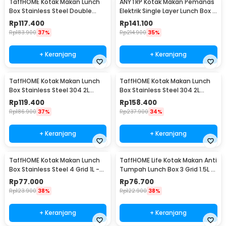
TaffHOME Kotak Makan Lunch
ANYTRP Kotak Makan Pemanas
Box Stainless Steel Double
Elektrik Single Layer Lunch Box 2
Layer 1.4L Grid 4 - J274
Bowl 1.2L - DFH-C01
Rp
117.400
Rp
141.100
Rp
183.900
37%
Rp
214.900
35%
+ Keranjang
+ Keranjang
TaffHOME Kotak Makan Lunch
TaffHOME Kotak Makan Lunch
Box Stainless Steel 304 2L
Box Stainless Steel 304 2L
Single Compartment - HS233
Triple Compartment - HS233
Rp
119.400
Rp
158.400
Rp
186.900
37%
Rp
237.900
34%
+ Keranjang
+ Keranjang
TaffHOME Kotak Makan Lunch
TaffHOME Life Kotak Makan Anti
Box Stainless Steel 4 Grid 1L -
Tumpah Lunch Box 3 Grid 1.5L -
LB0919
CPL050
Rp
77.000
Rp
76.700
Rp
123.900
38%
Rp
122.900
38%
+ Keranjang
+ Keranjang