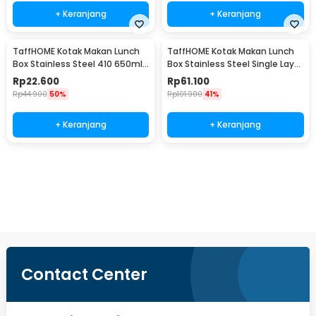
+ Keranjang
+ Keranjang
TaffHOME Kotak Makan Lunch
TaffHOME Kotak Makan Lunch
Box Stainless Steel 410 650ml
Box Stainless Steel Single Layer
- HS410
850ml - U-30
Rp
22.600
Rp
61.100
Rp
44.900
50%
Rp
101.900
41%
+ Keranjang
+ Keranjang
Beli Sekarang
Contact Center