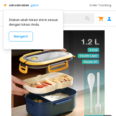
Jabodetabek
ganti
Order Tracking
Alat Kopi
Silakan ubah lokasi store sesuai
dengan lokasi Anda.
Mengerti