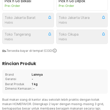
Pick n Go Bekasi
Pick n Go Depok
Pre-Order
Pre-Order
Toko Jakarta Barat
Toko Jakarta Utara
Habis
Habis
Toko Tangerang
Toko Cikupa
Habis
Habis
Tersedia bayar di tempat (COD)
Rincian Produk
Brand
Lainnya
Garansi
-
Berat Produk
1 kg
Dimensi Kemasan
: -
Buat makan siang di kantor atau sekolah lebih praktis dengan kotak
makan HOMEFAVOR. Dilengkapi 2 layer dengan masing-masing 3 grid,
berkapasitas besar untuk membawa beragam makanan secara rapi.