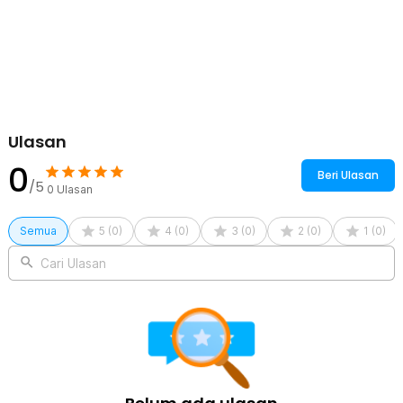
Layer 3 Grid 1.2L - HF225
1 x Sendok
1 x Garpu
Ulasan
0
Beri Ulasan
/5
0
Ulasan
Semua
5
(
0
)
4
(
0
)
3
(
0
)
2
(
0
)
1
(
0
)
Cari Ulasan