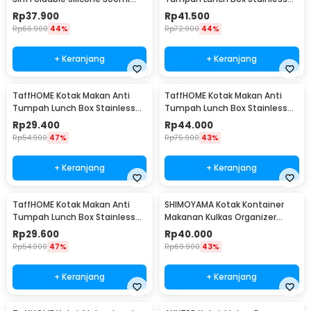
600ml 1200ml - B1
Steel 304 850ml - KT046
Rp
37.900
Rp
41.500
Rp
66.900
44%
Rp
72.900
44%
+ Keranjang
+ Keranjang
TaffHOME Kotak Makan Anti
TaffHOME Kotak Makan Anti
Tumpah Lunch Box Stainless
Tumpah Lunch Box Stainless
Steel 304 350ml - KT046
Steel 304 850ml - KT273
Rp
29.400
Rp
44.000
Rp
54.900
47%
Rp
75.900
43%
+ Keranjang
+ Keranjang
TaffHOME Kotak Makan Anti
SHIMOYAMA Kotak Kontainer
Tumpah Lunch Box Stainless
Makanan Kulkas Organizer
Steel 304 350ml - KT273
Drainer with Lid 1.7L - RFS49
Rp
29.600
Rp
40.000
Rp
54.900
47%
Rp
69.900
43%
+ Keranjang
+ Keranjang