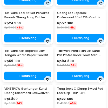
+ Keranjang
+ Keranjang
Taffware Tool Kit Set Perkakas
Obeng Set Reparasi
Rumah Obeng Tang Cutter
Profesional 45in1 CR-V untuk
Kunci L 12in1 - KS-011
HP Laptop Elektronik - 6093
Rp
24.900
Rp
57.300
Rp
47.900
49%
Rp
96.900
41%
+ Keranjang
+ Keranjang
Taffware Alat Reparasi Jam
Taffware Peralatan Set Kunci
Tangan Watch Repair Tool Kit
Pas Professional Tools 53in1 -
Lengkap 13in1 - SC8005
CR-V53
Rp
69.100
Rp
94.800
Rp
112.900
39%
Rp
146.900
36%
+ Keranjang
+ Keranjang
VENSTPOW Gantungan Kunci
Tang Jepit C Clamp Swivel Pad
Obeng Kacamata Screwdriver
Lock Grip - RLP-CP6
Plus Minus Hexagon - V001
Rp
1.800
Rp
22.400
Rp
10.900
84%
Rp
43.900
49%