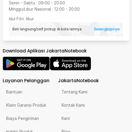
Senin - Sabtu
:
09:00
-
20:00
Minggu/Libur Nasional
:
12:00
-
20:00
Idul Fitri
: libur
Selengkapnya
Beli langsung/self pickup di kota lainnya
Download Aplikasi JakartaNotebook
Layanan Pelanggan
JakartaNotebook
Bantuan
Tentang Kami
Klaim Garansi Produk
Kontak Kami
Biaya Pengiriman
Karir
Indeks Produk
Blog