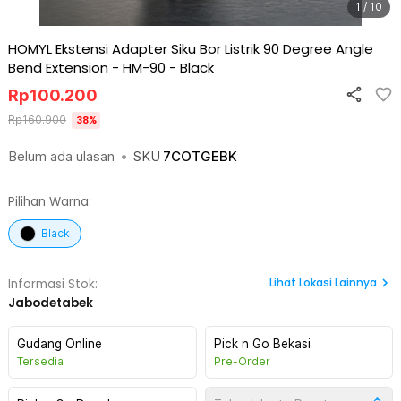
1 / 10
HOMYL Ekstensi Adapter Siku Bor Listrik 90 Degree Angle
Bend Extension - HM-90
-
Black
Rp
100.200
Rp
160.900
38
%
Belum ada ulasan
•
SKU
7COTGEBK
Pilihan Warna:
Black
Lihat
Lokasi Lainnya
Informasi Stok:
Jabodetabek
Gudang Online
Pick n Go Bekasi
Tersedia
Pre-Order