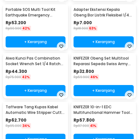
Portable SOS Multi Tool Kit
Adapter Ekstensi Kepala
Earthquake Emergency
Obeng Bor Listrik Fleksibel 1/4
Outdoor Survival - JT21
Inch 290mm - HT566
Rp
53.200
Rp
7.000
Rp
90.900
42%
Rp
18.900
63%
+ Keranjang
+ Keranjang
Aiwa Kunci Pas Combination
KNIFEZER Obeng Set Multitool
Socket Wrench Set 1/4 Ratchet
Reparasi Sepeda Swiss Army
40 PCS - DB2020
EDC 11in1 - T25
Rp
44.300
Rp
32.800
Rp
75.900
42%
Rp
59.900
46%
+ Keranjang
+ Keranjang
Taffware Tang Kupas Kabel
KNIFEZER 10-in-1 EDC
Automatic Wire Stripper Cutter
Multifunctional Hammer Tool
Crimper - TK0742
for Camping Survival - WL-
Rp
62.700
Rp
57.800
9003
Rp
95.000
34%
Rp
97.900
41%