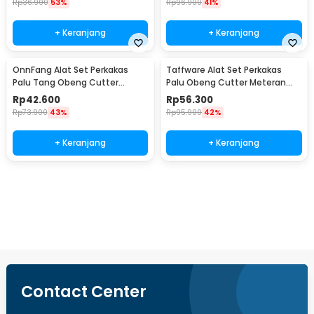
Rp
36.900
53%
Rp
96.900
41%
+ Keranjang
+ Keranjang
OnnFang Alat Set Perkakas
Taffware Alat Set Perkakas
Palu Tang Obeng Cutter
Palu Obeng Cutter Meteran
Meteran 8in1 - YL-8009A
8in1
Rp
42.600
Rp
56.300
Rp
73.900
43%
Rp
95.900
42%
+ Keranjang
+ Keranjang
Beli Sekarang
Contact Center