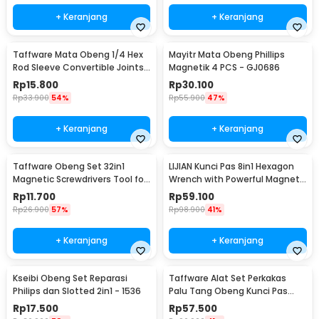
+ Keranjang
+ Keranjang
Taffware Mata Obeng 1/4 Hex
Mayitr Mata Obeng Phillips
Rod Sleeve Convertible Joints
Magnetik 4 PCS - GJ0686
8 PCS
Rp
15.800
Rp
30.100
Rp
33.900
54%
Rp
55.900
47%
+ Keranjang
+ Keranjang
Taffware Obeng Set 32in1
LIJIAN Kunci Pas 8in1 Hexagon
Magnetic Screwdrivers Tool for
Wrench with Powerful Magnet
Smartphone - 7089C
- LJ21
Rp
11.700
Rp
59.100
Rp
26.900
57%
Rp
98.900
41%
+ Keranjang
+ Keranjang
Kseibi Obeng Set Reparasi
Taffware Alat Set Perkakas
Philips dan Slotted 2in1 - 1536
Palu Tang Obeng Kunci Pas
15in1 - YL-8016
Rp
17.500
Rp
57.500