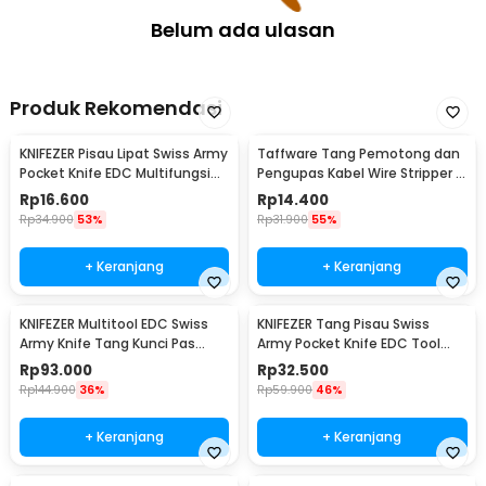
Belum ada ulasan
Produk Rekomendasi
KNIFEZER Pisau Lipat Swiss Army
Taffware Tang Pemotong dan
Pocket Knife EDC Multifungsi
Pengupas Kabel Wire Stripper 7
11in1 - A3011
Slot - JM-CT4-12
Rp
16.600
Rp
14.400
Rp
34.900
53%
Rp
31.900
55%
+ Keranjang
+ Keranjang
KNIFEZER Multitool EDC Swiss
KNIFEZER Tang Pisau Swiss
Army Knife Tang Kunci Pas
Army Pocket Knife EDC Tool
Stainless Steel - MPG05
Stainless Steel - A3009
Rp
93.000
Rp
32.500
Rp
144.900
36%
Rp
59.900
46%
+ Keranjang
+ Keranjang