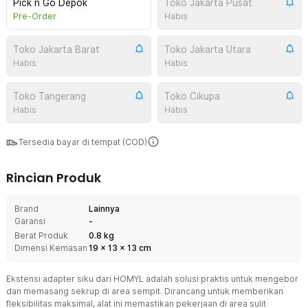
Pick n Go Depok
Toko Jakarta Pusat
Pre-Order
Habis
Toko Jakarta Barat
Toko Jakarta Utara
Habis
Habis
Toko Tangerang
Toko Cikupa
Habis
Habis
Tersedia bayar di tempat (COD)
Rincian Produk
Brand
Lainnya
Garansi
-
Berat Produk
0.8 kg
Dimensi Kemasan
19
x
13
x
13
cm
Ekstensi adapter siku dari HOMYL adalah solusi praktis untuk mengebor
dan memasang sekrup di area sempit. Dirancang untuk memberikan
fleksibilitas maksimal, alat ini memastikan pekerjaan di area sulit