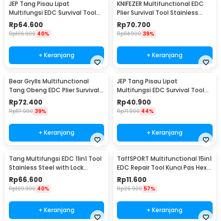
JEP Tang Pisau Lipat
KNIFEZER Multifunctional EDC
Multifungsi EDC Survival Tool
Plier Survival Tool Stainless
Stainless Steel - MPA22S
Steel - MPA21
Rp
64.600
Rp
70.700
Rp
106.900
40%
Rp
114.900
39%
+ Keranjang
+ Keranjang
Bear Grylls Multifunctional
JEP Tang Pisau Lipat
Tang Obeng EDC Plier Survival
Multifungsi EDC Survival Tool
Tool - MPA19
Stainless Steel - MPA13
Rp
72.400
Rp
40.900
Rp
117.900
39%
Rp
71.900
44%
+ Keranjang
+ Keranjang
Tang Multifungsi EDC 11in1 Tool
TaffSPORT Multifunctional 15in1
Stainless Steel with Lock
EDC Repair Tool Kunci Pas Hex
System - MPA01
Obeng - HW0668
Rp
66.600
Rp
11.600
Rp
109.900
40%
Rp
26.900
57%
+ Keranjang
+ Keranjang