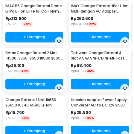
IMAX B6 Charger Baterai Drone
IMAX Charger Baterai LiPo Li-Ion
Li-Po Li-ion Li-Fe Ni-Cd Polymer
NiMH dengan AC Adapter
LCD 80W
Integrated - B6AC
Rp
213.500
Rp
263.600
Rp
292.900
28%
Rp
334.900
22%
+ Keranjang
+ Keranjang
Bmax Charger Baterai 2 Slot
Taffware Charger Baterai 4
14500 18350 18650 18500 26650
Slot AA AAA Ni-CD Ni-MH Fast
Li-Ion LED - BH-042100-02U
Charging LCD - C905W
Rp
25.100
Rp
98.400
Rp
48.900
49%
Rp
151.900
36%
+ Keranjang
+ Keranjang
Charger Baterai 1 Slot 18650
Lincoiah Adaptor Power Supply
26650 16340 14500 Li-Ion
Converter AC to DC 12V 3A EU
Spring Strip - NK-205
Plug - 1230
Rp
15.700
Rp
25.900
Rp
33.900
54%
Rp
49.900
49%
+ Keranjang
+ Keranjang