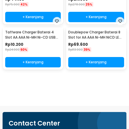
Rp
75.900
42%
Rp
278.900
25%
+ Keranjang
+ Keranjang
Taffware Charger Baterai 4
Doublepow Charger Baterai 8
Slot AA AAA Ni-MH Ni-CD USB
Slot for AA AAA Ni-MH NiCD LED
Plug - B-04
Light - DP-K18
Rp
10.200
Rp
69.600
Rp
24.900
60%
Rp
113.900
39%
+ Keranjang
+ Keranjang
Beli Sekarang
Contact Center