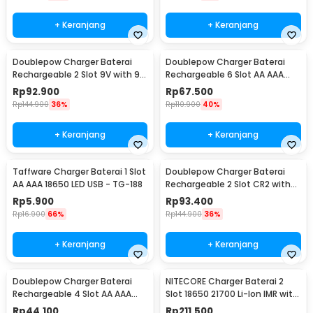
+ Keranjang
+ Keranjang
Doublepow Charger Baterai
Doublepow Charger Baterai
Rechargeable 2 Slot 9V with 9V
Rechargeable 6 Slot AA AAA
2 PCS - DP-B09
with AA 6 PCS - DP-B06
Rp
92.900
Rp
67.500
Rp
144.900
36%
Rp
110.900
40%
+ Keranjang
+ Keranjang
Taffware Charger Baterai 1 Slot
Doublepow Charger Baterai
AA AAA 18650 LED USB - TG-188
Rechargeable 2 Slot CR2 with
CR2 2 PCS - DP-K06
Rp
5.900
Rp
93.400
Rp
16.900
66%
Rp
144.900
36%
+ Keranjang
+ Keranjang
Doublepow Charger Baterai
NITECORE Charger Baterai 2
Rechargeable 4 Slot AA AAA
Slot 18650 21700 Li-Ion IMR with
with AA 4 PCS - DP-U82
LED Light - UI2
Rp
44.100
Rp
211.500