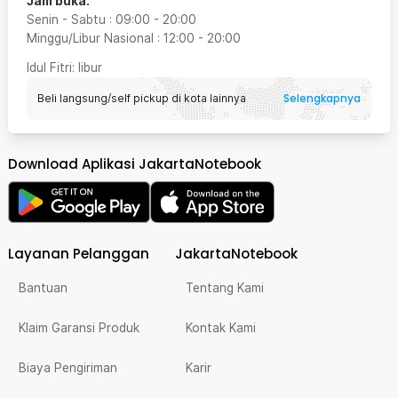
Jam buka:
Senin - Sabtu
:
09:00
-
20:00
Minggu/Libur Nasional
:
12:00
-
20:00
Idul Fitri
: libur
Selengkapnya
Beli langsung/self pickup di kota lainnya
Download Aplikasi JakartaNotebook
Layanan Pelanggan
JakartaNotebook
Bantuan
Tentang Kami
Klaim Garansi Produk
Kontak Kami
Biaya Pengiriman
Karir