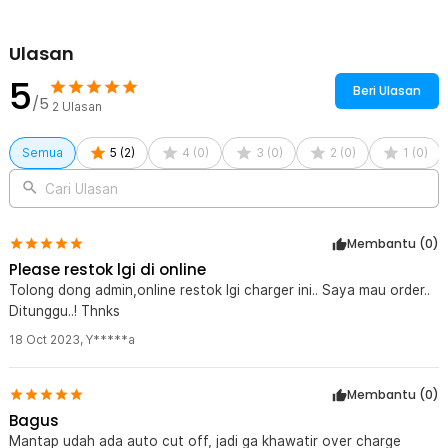
Ulasan
5
Beri Ulasan
/5
2
Ulasan
Semua
5
(
2
)
4
(
0
)
3
(
0
)
2
(
0
)
1
(
0
)
Cari Ulasan
Membantu (
0
)
Please restok lgi di online
Tolong dong admin,online restok lgi charger ini.. Saya mau order..
Ditunggu..! Thnks
18 Oct 2023
,
Y*****a
Membantu (
0
)
Bagus
Mantap udah ada auto cut off, jadi ga khawatir over charge