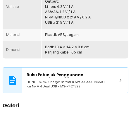
Output:
berbeda. Selain baterai AA, charger ini juga dapat mengisi baterai
Voltase
Li-ion: 4.2 V / 1 A
AAA, 18650, 16340, 14500, 21700, dan 9 V. Catatan: charger ini
AA/AAA: 1.2 V / 1 A
hanya untuk baterai isi ulang, bukan untuk baterai alkaline.
Ni-MH/NiCD x 2: 9 V / 0.2 A
USB x 2: 5 V / 1 A
Kelengkapan Produk
Material
Plastik ABS, Logam
Rincian yang Anda dapatkan untuk pembelian produk ini:
1 x HONG DONG Charger Baterai 8 Slot AA AAA 18650 Li-Ion Ni-
Bodi: 13.4 x 14.2 x 3.6 cm
MH Dual USB - MS-P421529
Dimensi
Panjang Kabel: 65 cm
Buku Petunjuk Penggunaan
HONG DONG Charger Baterai 8 Slot AA AAA 18650 Li-
Ion Ni-MH Dual USB - MS-P421529
Galeri