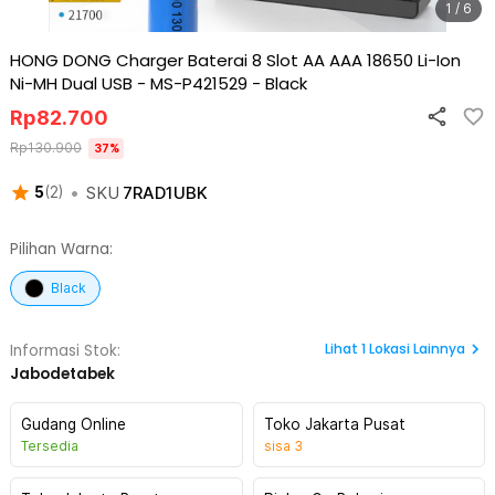
1 / 6
HONG DONG Charger Baterai 8 Slot AA AAA 18650 Li-Ion
Ni-MH Dual USB - MS-P421529
-
Black
Rp
82.700
Rp
130.900
37
%
•
SKU
7RAD1UBK
5
(
2
)
Pilihan Warna:
Black
Lihat
1
Lokasi Lainnya
Informasi Stok:
Jabodetabek
Gudang Online
Toko Jakarta Pusat
Tersedia
sisa
3