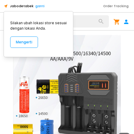
Jabodetabek
ganti
Order Tracking
Alat Kopi
Silakan ubah lokasi store sesuai
dengan lokasi Anda.
Mengerti