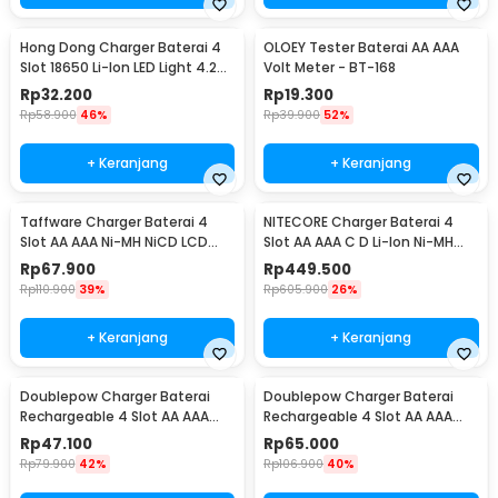
Hong Dong Charger Baterai 4
OLOEY Tester Baterai AA AAA
Slot 18650 Li-Ion LED Light 4.2V
Volt Meter - BT-168
1200mA - MS-404A
Rp
32.200
Rp
19.300
Rp
58.900
46%
Rp
39.900
52%
+ Keranjang
+ Keranjang
Taffware Charger Baterai 4
NITECORE Charger Baterai 4
Slot AA AAA Ni-MH NiCD LCD
Slot AA AAA C D Li-Ion Ni-MH
Display - C903W
LCD Display - UM4
Rp
67.900
Rp
449.500
Rp
110.900
39%
Rp
605.900
26%
+ Keranjang
+ Keranjang
Doublepow Charger Baterai
Doublepow Charger Baterai
Rechargeable 4 Slot AA AAA
Rechargeable 4 Slot AA AAA
with AA 4 PCS - DP-B02
with AAA 4 PCS - DP-B02
Rp
47.100
Rp
65.000
Rp
79.900
42%
Rp
106.900
40%