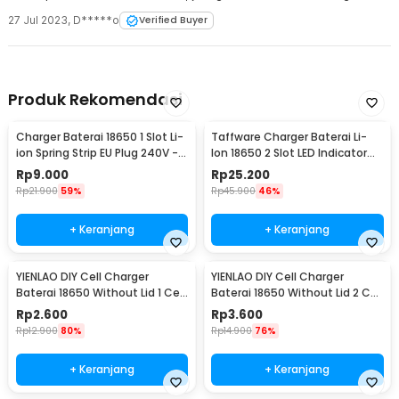
27 Jul 2023
,
D*****o
Verified Buyer
Produk Rekomendasi
Charger Baterai 18650 1 Slot Li-
Taffware Charger Baterai Li-
ion Spring Strip EU Plug 240V -
Ion 18650 2 Slot LED Indicator
TG-088
240V 1A - MTLC-04200-1000
Rp
9.000
Rp
25.200
Rp
21.900
59%
Rp
45.900
46%
+ Keranjang
+ Keranjang
YIENLAO DIY Cell Charger
YIENLAO DIY Cell Charger
Baterai 18650 Without Lid 1 Cell
Baterai 18650 Without Lid 2 Cell
- BC-001/2
- BC-001/2
Rp
2.600
Rp
3.600
Rp
12.900
80%
Rp
14.900
76%
+ Keranjang
+ Keranjang