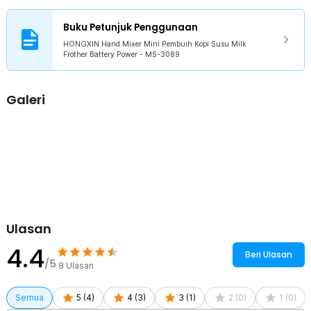
Stainless Steel Tahan Karat
Kepala mixer dari stainless steel anti karat dan tahan suhu tinggi.
Buku Petunjuk Penggunaan
Material ini juga mudah dibersihkan sehingga lebih higienis dan bisa
HONGXIN Hand Mixer Mini Pembuih Kopi Susu Milk
digunakan untuk jangka panjang.
Frother Battery Power - MS-3089
Praktis dengan Baterai
Tak perlu repot mencari stop kontak untuk menyalakan hand mixer
mini. Cukup gunakan baterai AA dan Anda bisa langsung
Galeri
menggunakan mixer untuk membuat aneka hidangan.
Hasilkan Aneka Kreasi
Gunakan hand mixer mini untuk membuat aneka kreasi hidangan.
Putaran yang kencang dapat Anda gunakan untuk mengocok susu,
kopi, hingga telur. Cocok untuk membuat cappucino, latte, hinga hot
chocolate.
Kelengkapan Produk
Ulasan
Rincian yang Anda dapatkan untuk pembelian produk ini:
1 x HONGXIN Hand Mixer Mini Pembuih Kopi Susu Milk Frother
4.4
Battery Power - MS-3089
Beri Ulasan
/5
8
Ulasan
Semua
5
(
4
)
4
(
3
)
3
(
1
)
2
(
0
)
1
(
0
)