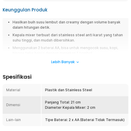
Keunggulan Produk
Hasilkan buih susu lembut dan creamy dengan volume banyak
dalam hitungan detik.
Kepala mixer terbuat dari stainless steel anti karat yang tahan
suhu tinggi, dan mudah dibersihkan.
Menggunakan 2 baterai AA, bisa untuk mengocok susu, kopi,
hingga telur hanya dengan menekan 1 tombol.
Lebih Banyak
Overview
Ingin menghasilkan buih susu lembut ala cafe? Hand mixer mini HONGXIN
Spesifikasi
solusinya! Dirancang khusus untuk menciptakan buih susu sempurna, kini
Anda dapat menghasilkan buih susu yang lembut dan creamy dalam
hitungan detik. Gunakan untuk mengaduk aneka jenis minuman, mulai dari
Material
Plastik dan Stainless Steel
kopi, jus, hingga telur. Semakin praktis karena menggunakan baterai AA.
Panjang Total: 21 cm
Fitur
Dimensi
Diameter Kepala Mixer: 2 cm
Buih Susu Banyak dan Lembut
Lain-lain
Tipe Baterai: 2 x AA (Baterai Tidak Termasuk)
Cukup 1 kali klik dan Anda dapat langsung menggunakan hand mixer
mini untuk hasilkan buih susu yang banyak dan lembut.