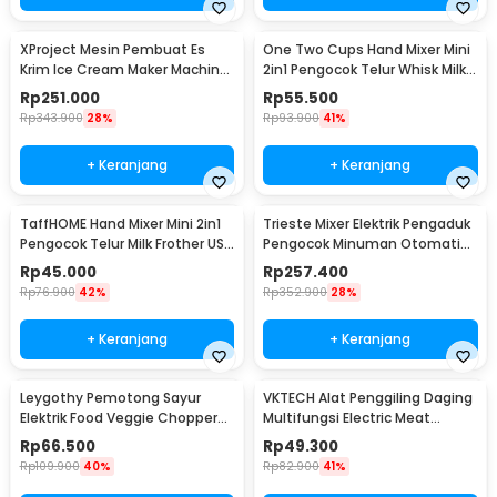
XProject Mesin Pembuat Es
One Two Cups Hand Mixer Mini
Krim Ice Cream Maker Machine
2in1 Pengocok Telur Whisk Milk
200W - JG-10
Frother - HMW15
Rp
251.000
Rp
55.500
Rp
343.900
28%
Rp
93.900
41%
+ Keranjang
+ Keranjang
TaffHOME Hand Mixer Mini 2in1
Trieste Mixer Elektrik Pengaduk
Pengocok Telur Milk Frother USB
Pengocok Minuman Otomatis
Charge - HMW1
100W 2300RPM - HSM-705
Rp
45.000
Rp
257.400
Rp
76.900
42%
Rp
352.900
28%
+ Keranjang
+ Keranjang
Leygothy Pemotong Sayur
VKTECH Alat Penggiling Daging
Elektrik Food Veggie Chopper
Multifungsi Electric Meat
Portable 4in1 - LE40
Grinder 350ml - MY-01
Rp
66.500
Rp
49.300
Rp
109.900
40%
Rp
82.900
41%