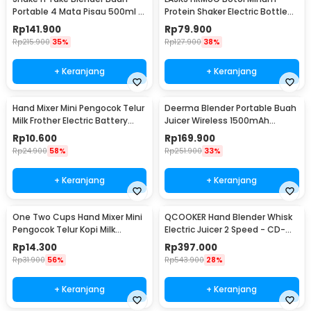
Portable 4 Mata Pisau 500ml -
Protein Shaker Electric Bottle
VT-04
BPA Free 480ml - 1505
Rp
141.900
Rp
79.900
Rp
215.900
35%
Rp
127.900
38%
+ Keranjang
+ Keranjang
Hand Mixer Mini Pengocok Telur
Deerma Blender Portable Buah
Milk Frother Electric Battery
Juicer Wireless 1500mAh
Power - HMP16
400ml - DEM-NU05
Rp
10.600
Rp
169.900
Rp
24.900
58%
Rp
251.900
33%
+ Keranjang
+ Keranjang
One Two Cups Hand Mixer Mini
QCOOKER Hand Blender Whisk
Pengocok Telur Kopi Milk
Electric Juicer 2 Speed - CD-
Frother Battery - HMP35
HB01
Rp
14.300
Rp
397.000
Rp
31.900
56%
Rp
543.900
28%
+ Keranjang
+ Keranjang