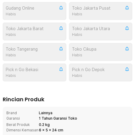
Gudang Online
Toko Jakarta Pusat
Habis
Habis
Toko Jakarta Barat
Toko Jakarta Utara
Habis
Habis
Toko Tangerang
Toko Cikupa
Habis
Habis
Pick n Go Bekasi
Pick n Go Depok
Habis
Habis
Rincian Produk
Brand
Lainnya
Garansi
1 Tahun Garansi Toko
Berat Produk
0.2 kg
Dimensi Kemasan
6
x
5
x
24
cm