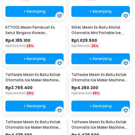
+ Keranjang
+ Keranjang
KTTOOL Mesin Pembuat Es
SIGAL Mesin Es Batu Kristal
Serut Bingsoo Korean
Otomatis Mini Portable Ice
Snowflake Ice Shaving - ZB-
Maker 12kg 100W - YH-16
Rp
4.185.100
Rp
1.029.500
XBJ60
Rp
5.566.900
25%
Rp
1.369.900
25%
+ Keranjang
+ Keranjang
Taffware Mesin Es Batu Kotak
Taffware Mesin Es Batu Kotak
Otomatis Ice Maker Machine
Otomatis Ice Maker Machine
50kg 200W - HZB-55FAB
70kg 220W - HZB-60FAB
Rp
3.759.400
Rp
4.260.200
Rp
5.000.900
25%
Rp
5.666.900
25%
+ Keranjang
+ Keranjang
Taffware Mesin Es Batu Kotak
Taffware Mesin Es Batu Kotak
Otomatis Ice Maker Machine
Otomatis Ice Maker Machine
80kg 200W - HZB-70FAB
90kg 260W - HZB-80FAB