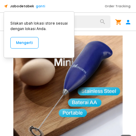
Jabodetabek
ganti
Order Tracking
Alat Kopi
Silakan ubah lokasi store sesuai
dengan lokasi Anda.
Mengerti