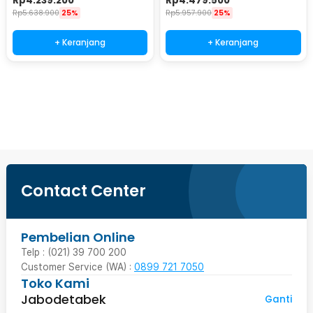
Rp
4.239.200
Rp
4.479.500
Rp
5.638.900
25%
Rp
5.957.900
25%
+ Keranjang
+ Keranjang
Ingatkan Saya
Contact Center
Pembelian Online
Telp : (021) 39 700 200
Customer Service (WA) :
0899 721 7050
Toko Kami
Jabodetabek
Ganti