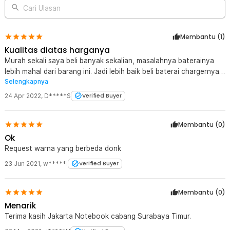
Cari Ulasan
Membantu (
1
)
Kualitas diatas harganya
Murah sekali saya beli banyak sekalian, masalahnya baterainya
lebih mahal dari barang ini. Jadi lebih baik beli baterai chargernya
Selengkapnya
sekalian
24 Apr 2022
,
D*****S
Verified Buyer
Membantu (
0
)
Ok
Request warna yang berbeda donk
23 Jun 2021
,
w*****i
Verified Buyer
Membantu (
0
)
Menarik
Terima kasih Jakarta Notebook cabang Surabaya Timur.