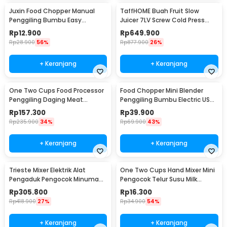
Juxin Food Chopper Manual
TaffHOME Buah Fruit Slow
Penggiling Bumbu Easy
Juicer 7LV Screw Cold Press
Operation 230ml - JX10
Extractor Machine - JE-B03BH
Rp
12.900
Rp
649.900
Rp
28.900
56%
Rp
877.900
26%
+ Keranjang
+ Keranjang
One Two Cups Food Processor
Food Chopper Mini Blender
Penggiling Daging Meat
Penggiling Bumbu Electric USB
Grinder 2L 200W - JJ-1966
Charge 23W 250ml - SR01
Rp
157.300
Rp
39.900
Rp
235.900
34%
Rp
69.900
43%
+ Keranjang
+ Keranjang
Trieste Mixer Elektrik Alat
One Two Cups Hand Mixer Mini
Pengaduk Pengocok Minuman
Pengocok Telur Susu Milk
Otomatis 100W - HSM-705S
Frother Battery - HMP30
Rp
305.800
Rp
16.300
Rp
418.900
27%
Rp
34.900
54%
+ Keranjang
+ Keranjang