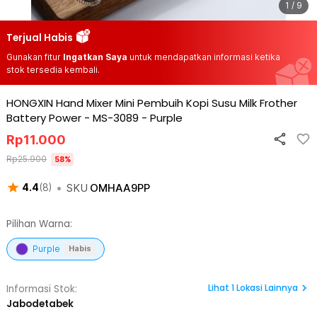
1 / 9
Terjual Habis
Gunakan fitur
Ingatkan Saya
untuk mendapatkan informasi ketika
stok tersedia kembali.
HONGXIN Hand Mixer Mini Pembuih Kopi Susu Milk Frother
Battery Power - MS-3089
-
Purple
Rp
11.000
Rp
25.900
58
%
•
SKU
OMHAA9PP
4.4
(
8
)
Pilihan Warna:
Purple
Habis
Lihat
1
Lokasi Lainnya
Informasi Stok:
Jabodetabek