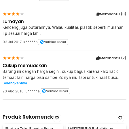
Membantu (
0
)
Lumayan
Kenceng juga putarannya. Walau kualitas plastik seperti murahan.
Tp sesuai harga lah...
03 Jul 2017
,
k*****o
Verified Buyer
Membantu (
2
)
Cukup memuaskan
Barang ini dengan harga segini, cukup bagus karena kalo liat di
tempat lain harga bisa sampe 3x nya ini. Tapi untuk hasil busa
Selengkapnya
agak kurang halus, mungkin karena kurang balance waktu
pengocoknya ini muter. jadi kecepatan nya ga maksimal dan jadi
20 Aug 2016
,
S*****a
Verified Buyer
sedikit pelan. Tapi overall kita ga capek lagi harus kocok manual
pake tangan. Cuma beberapa detik pake ini kita bisa buat buih
susu.
Produk Rekomendasi
Shake n Take Blender Buah
LASKSTIRMUG Botol Minum