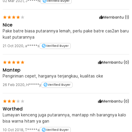
02 Mar 2021
,
J*****N
Verified Buyer
Membantu (
1
)
Nice
Pake batre biasa putarannya lemah, perlu pake batre cas2an baru
kuat putarannya
21 Oct 2020
,
a*****s
Verified Buyer
Membantu (
0
)
Mantep
Pengiriman cepet, harganya terjangkau, kualitas oke
26 Feb 2020
,
H*****y
Verified Buyer
Membantu (
0
)
Worthed
Lumayan kenceng juga putarannya, mantapp nih barangnya kalo
bisa warna hitam ya gan
10 Oct 2018
,
T*****a
Verified Buyer