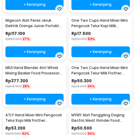
+ Keranjang
+ Keranjang
Migecon Alat Peras Jeruk
One Two Cups Hand Mixer Mini
Elektrik Orange Juicer Portable
Pengocok Telur Kopi Milk
400ml 45W - MDC1
Frother Battery - HMP40
Rp
117.100
Rp
17.500
Rp
160.000
27%
Rp
36.900
53%
+ Keranjang
+ Keranjang
MIUI Hand Blender 4in1 Whisk
One Two Cups Hand Mixer Mini
Mixing Beaker Food Processor
Pengocok Telur Milk Frother
15000RPM - H1
Double Layer - MFB1501A
Rp
377.300
Rp
50.300
Rp
516.900
28%
Rp
76.000
34%
+ Keranjang
+ Keranjang
ATLY Hand Mixer Mini Pengocok
MYMY Alat Penggiling Daging
Telur Kopi Milk Frother
Electric Meat Grinder Food
Handheld - HMW05
Processor 350ml - MY-01
Rp
53.200
Rp
50.500
Rp
90.900
42%
Rp
76.000
34%