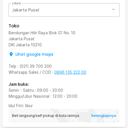
Lokasi
Jakarta Pusat
Toko
Bendungan Hilir Raya Blok G1 No. 10
Jakarta Pusat
DKI Jakarta
10210
Lihat google maps
Telp
:
(021) 39 700 200
Whatsapp Sales / COD
:
0896 135 222 00
Jam buka:
Senin - Sabtu
:
09:00
-
20:00
Minggu/Libur Nasional
:
12:00
-
20:00
Idul Fitri
: libur
Selengkapnya
Beli langsung/self pickup di kota lainnya