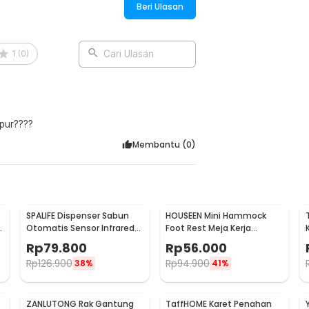
Beri Ulasan
1
(
0
)
Cari Ulasan
apur????
Membantu (
0
)
SPALIFE Dispenser Sabun
HOUSEEN Mini Hammock
p
Otomatis Sensor Infrared
Foot Rest Meja Kerja
Stainless Steel 250ml -
Ergonomis Sandaran Kaki
Rp
79.800
Rp
56.000
AD-03
Rp
126.900
Rp
94.900
38%
41%
ZANLUTONG Rak Gantung
TaffHOME Karet Penahan