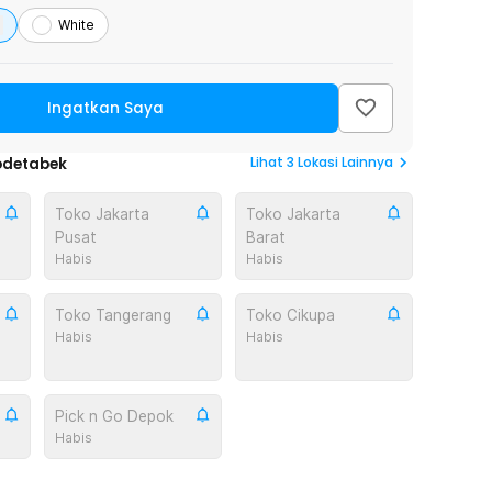
White
Ingatkan Saya
Lihat
3
Lokasi Lainnya
odetabek
Toko Jakarta
Toko Jakarta
Pusat
Barat
Habis
Habis
Toko Tangerang
Toko Cikupa
Habis
Habis
Pick n Go Depok
Habis