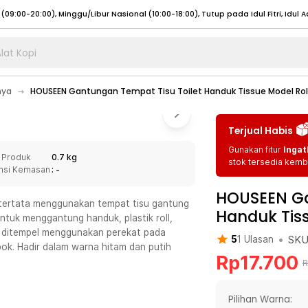
lat Kopi
umat (07:00 - 20:00), Sabtu - Minggu (08:00 - 20:00), Tutup pada Idul Fitri
Sele
nya
HOUSEEN Gantungan Tempat Tisu Toilet Handuk Tissue Model Roll
:00 - 20:00), Sabtu - Minggu/ Libur Nasional (08:00 - 17:00)
Selengkapnya
:00 - 20:00), Sabtu - Minggu/ Libur Nasional (08:00 - 17:00)
Selengkapnya
Terjual Habis
 (09:00-20:00), Minggu/Libur Nasional (12:00-20:00), Tutup pada Idul Fitri
Sele
Gunakan fitur
Ingat
 Produk
0.7 kg
 (09:00-20:00), Minggu/Libur Nasional (12:00-20:00), Tutup pada Idul Fitri
Sele
stok tersedia kemba
nsi Kemasan
: -
HOUSEEN Ga
n tertata menggunakan tempat tisu gantung
Handuk Tiss
ntuk menggantung handuk, plastik roll,
a ditempel menggunakan perekat pada
•
SK
5
1
Ulasan
umat (07:00 - 20:00), Sabtu - Minggu (08:00 - 20:00), Tutup pada Idul Fitri
Sele
ok. Hadir dalam warna hitam dan putih
Rp
17.700
:00 - 20:00), Sabtu - Minggu/ Libur Nasional (08:00 - 17:00)
Selengkapnya
R
:00 - 20:00), Sabtu - Minggu/ Libur Nasional (08:00 - 17:00)
Selengkapnya
Pilihan Warna: