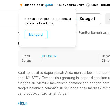
Jabodetabek
ganti
Toko Jakarta Utara
Toko Tangerang
Kategori
A
Silakan ubah lokasi store sesuai
Toko Cikupa
dengan lokasi Anda.
Pick n Go Jakarta Barat
Senin - J
Home Appliance
Furnitur Rumah
Furnitur Rumah Lain
Mengerti
Pick n Go Bekasi
Senin - Jumat (08
Pick n Go Depok
Senin - Jumat (08
Rincian Produk
Toko Jakarta Pusat
Senin - Sabtu
Brand
HOUSEEN
Berat
Toko Jakarta Barat
Senin - Sabtu
Garansi
-
Dime
Toko Jakarta Utara
Toko Tangerang
Buat toilet atau dapur rumah Anda menjadi lebih rapi da
dari HOUSEEN. Tempat tisu gantung ini dapat digunakan u
Toko Cikupa
hingga tisu. Memiliki mekanisme pemasangan dengan car
Pick n Go Jakarta Barat
Senin - J
rangka belakang tempat tisu sehingga tidak merusak temb
yang cocok untuk rumah Anda.
Pick n Go Bekasi
Senin - Jumat (08
Pick n Go Depok
Senin - Jumat (08
Fitur