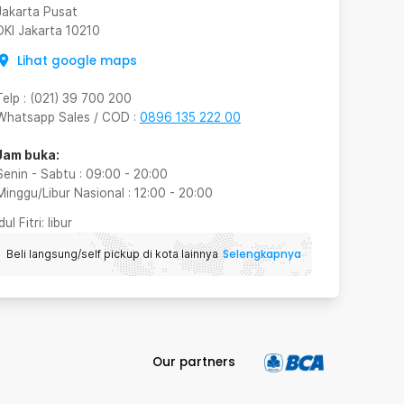
Jakarta Pusat
DKI Jakarta
10210
Lihat google maps
Telp
:
(021) 39 700 200
Whatsapp Sales / COD
:
0896 135 222 00
Jam buka:
Senin - Sabtu
:
09:00
-
20:00
Minggu/Libur Nasional
:
12:00
-
20:00
Idul Fitri
: libur
Selengkapnya
Beli langsung/self pickup di kota lainnya
Our partners