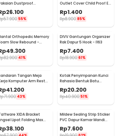
Pakaian Dustproof
Outlet Cover Child Proof EU
Organizer 60x30x110cm -
1 PCS
Rp
26.100
Rp
1.400
PEVA
Rp
57.900
Rp
8.900
55%
85%
Bantal Orthopedic Memory
DIVV Gantungan Organizer
Foam Slow Rebound -
Rak Dapur 5 Hook - I163
OPP10
Rp
49.300
Rp
7.400
Rp
82.900
Rp
18.900
41%
61%
Sandaran Tangan Meja
Kotak Penyimpanan Kunci
Kerja Komputer Arm Rest
Rahasia Bentuk Batu
Pad - 91526
Hidden Key Box - B0521
Rp
41.200
Rp
20.200
Rp
71.900
Rp
40.900
43%
51%
Taffware XIDA Bracket
Mildew Sealing Strip Sticker
Engsel Lipat Folding Max
PVC Dapur Kamar Mandi
Load 65kg 14 Inch 2 PCS -
3.7cmx3.2M
Rp
38.100
Rp
7.600
JM007
Rp
67.900
Rp
19.900
44%
62%