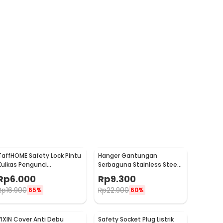
TaffHOME Safety Lock Pintu
Hanger Gantungan
Kulkas Pengunci
Serbaguna Stainless Steel
Tambahan Tempel - S1843
10 PCS - M127105
Rp
6.000
Rp
9.300
Rp
16.900
Rp
22.900
65%
60%
YIXIN Cover Anti Debu
Safety Socket Plug Listrik