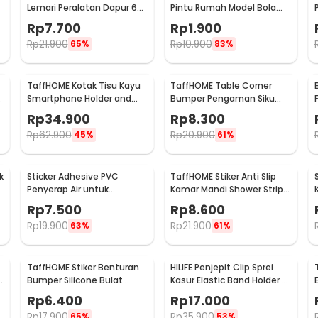
Lemari Peralatan Dapur 6
Pintu Rumah Model Bola
Hook Besi - 2137
Golf - HDS209
Rp
7.700
Rp
1.900
Rp
21.900
Rp
10.900
65%
83%
TaffHOME Kotak Tisu Kayu
TaffHOME Table Corner
Smartphone Holder and
Bumper Pengaman Siku
Tissue Box - ZJ05
Sudut Meja Silicone 10 PCS
Rp
34.900
Rp
8.300
- FY21
Rp
62.900
Rp
20.900
45%
61%
k
Sticker Adhesive PVC
TaffHOME Stiker Anti Slip
Penyerap Air untuk
Kamar Mandi Shower Strips
Wastafel 3.7cmx3.2M -
20x380mm 6 PCS - TT-19
Rp
7.500
Rp
8.600
CN1222
Rp
19.900
Rp
21.900
63%
61%
TaffHOME Stiker Benturan
HILIFE Penjepit Clip Sprei
e
Bumper Silicone Bulat
Kasur Elastic Band Holder 4
Hemispherical 100 PCS -
PCS - 200TC
Rp
6.400
Rp
17.000
FZL10
Rp
17.900
Rp
35.900
65%
53%