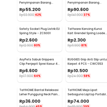
Penyimpanan Barang
Penyimpanan Barang
Foldable Storage Box
Foldable Storage Box
Rp
55.200
Rp
90.600
30x30x30cm - L170
48x30x30cm - L170
Rp
93.900
Rp
141.900
42%
37%
Safety Socket Plug Listrik EU
Taffware Kancing Kunci
Spring Style - ZC6001
Kait Grendel Spring Loaded
Latch Catch Hasp - KAK-
Rp
2.600
Rp
2.300
J107
Rp
12.900
Rp
11.900
80%
81%
AsyPets Sabuk Grippers
RUGGIES Grip Anti Slip untu
Clip Penjepit Sprei Kasur 4
Karpet 4 PCS - CWC553
PCS - PJP4
Rp
6.600
Rp
10.500
Rp
17.900
Rp
24.900
64%
58%
TaffHOME Bantal Relaksasi
TaffHOME Meja Lipat
Leher Punggung Neck Pain
Serbaguna Laptop Portabl
Relief - HBF001
Desk Minimalist Design -
Rp
36.000
Rp
74.000
BO60
Rp
64.900
Rp
119.900
45%
39%