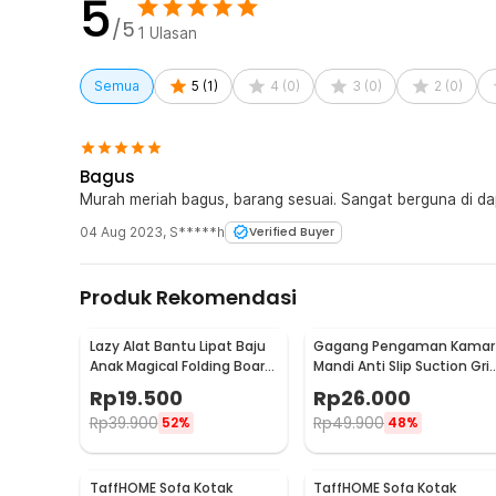
5
/5
1
Ulasan
Semua
5
(
1
)
4
(
0
)
3
(
0
)
2
(
0
)
Bagus
Murah meriah bagus, barang sesuai. Sangat berguna di d
04 Aug 2023
,
S*****h
Verified Buyer
Produk Rekomendasi
Lazy Alat Bantu Lipat Baju
Gagang Pengaman Kamar
Anak Magical Folding Board
Mandi Anti Slip Suction Gri
Children Cloth - 002
Handle Safety - SG-188
Rp
19.500
Rp
26.000
Rp
39.900
Rp
49.900
52%
48%
TaffHOME Sofa Kotak
TaffHOME Sofa Kotak