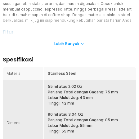
susu agar lebih stabil, terarah, dan mudah digunakan. Cocok untuk
membuat cappuccino, espresso, latte, hingga berbagai kreasi latte art
baik di rumah maupun di coffee shop. Dengan material stainless steel
berkualitas, milk jug ini siap mendukung kebutuhan barista harian Anda.
Fitur
Gelas Khusus Latte Art
Lebih Banyak
Milk jug ini dirancang khusus untuk membantu menghasilkan latte
art dengan pola yang lebih rapi dan detail. Bentuk pitcher
Spesifikasi
membantu menghasilkan foam susu dengan tekstur yang lebih baik
untuk cappuccino maupun latte. Sangat cocok digunakan oleh
pemula hingga barista profesional yang ingin meningkatkan kualitas
Material
Stainless Steel
penyajian kopi.
Corong Presisi untuk Kontrol Aliran Susu
55 ml atau 2.02 Oz
Bagian ujung corong dibuat dengan desain presisi untuk membantu
Panjang Total dengan Gagang: 75 mm
mengatur arah dan jumlah susu saat dituangkan. Aliran susu menjadi
Lebar Mulut Jug: 43 mm
lebih fokus sehingga mempermudah proses menggambar pola
Tinggi: 42 mm
latte art seperti rosetta, tulip, maupun heart pattern. Kontrol pouring
yang lebih stabil membantu meminimalkan cipratan dan tumpahan
90 ml atau 3.04 Oz
saat digunakan.
Panjang Total dengan Gagang: 85 mm
Dimensi
Lebar Mulut Jug: 55 mm
Material Stainless Steel Tahan Lama
Tinggi: 55 mm
Menggunakan material stainless steel berkualitas yang kuat, tahan