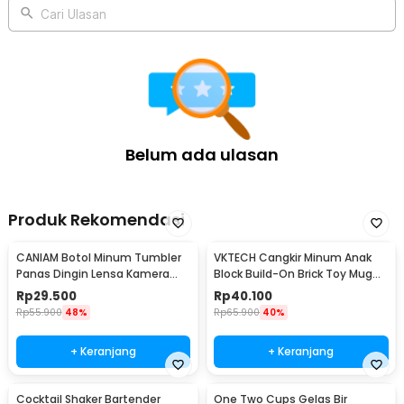
Cari Ulasan
Belum ada ulasan
Produk Rekomendasi
CANIAM Botol Minum Tumbler
VKTECH Cangkir Minum Anak
Panas Dingin Lensa Kamera
Block Build-On Brick Toy Mug
24-105mm 400ml
350ml - 936SN
Rp
29.500
Rp
40.100
Rp
55.900
48%
Rp
65.900
40%
+ Keranjang
+ Keranjang
Cocktail Shaker Bartender
One Two Cups Gelas Bir