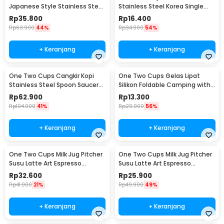
Japanese Style Stainless Steel
Stainless Steel Korea Single
200ml
Wall Glass 180ml - J070
Rp
35.800
Rp
16.400
Rp
63.900
44%
Rp
34.900
54%
+ Keranjang
+ Keranjang
One Two Cups Cangkir Kopi
One Two Cups Gelas Lipat
Stainless Steel Spoon Saucer
Silikon Foldable Camping with
Cup 120ml - 201
Strap 200ml - F120
Rp
62.900
Rp
13.300
Rp
104.900
41%
Rp
29.900
56%
+ Keranjang
+ Keranjang
One Two Cups Milk Jug Pitcher
One Two Cups Milk Jug Pitcher
Susu Latte Art Espresso
Susu Latte Art Espresso
Stainless Steel 350ml - J068
Stainless Steel 150ml - J068
Rp
32.600
Rp
25.900
Rp
41.000
21%
Rp
49.900
49%
+ Keranjang
+ Keranjang