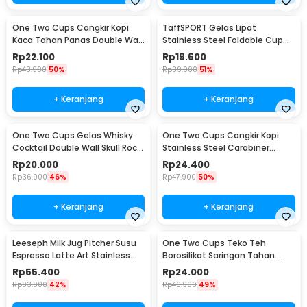
One Two Cups Cangkir Kopi
TaffSPORT Gelas Lipat
Kaca Tahan Panas Double Wall
Stainless Steel Foldable Cup
Cup 180ml - DOME240
Carabiner 240ml - F180
Rp
22.100
Rp
19.600
Rp
43.900
50%
Rp
39.900
51%
+ Keranjang
+ Keranjang
One Two Cups Gelas Whisky
One Two Cups Cangkir Kopi
Cocktail Double Wall Skull Rock
Stainless Steel Carabiner
Glass 150ml - SG-02
Camping Cup 220ml - C125
Rp
20.000
Rp
24.400
Rp
36.900
46%
Rp
47.900
50%
+ Keranjang
+ Keranjang
Leeseph Milk Jug Pitcher Susu
One Two Cups Teko Teh
Espresso Latte Art Stainless
Borosilikat Saringan Tahan
Steel 600ml - L-2016
Panas Teapot 500ml - TP-757
Rp
55.400
Rp
24.000
Rp
93.900
42%
Rp
46.900
49%