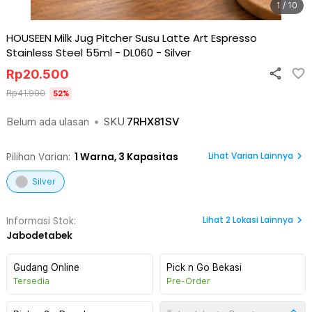
1 / 10
HOUSEEN Milk Jug Pitcher Susu Latte Art Espresso
Stainless Steel 55ml - DL060
-
Silver
Rp
20.500
Rp
41.900
52
%
Belum ada ulasan
•
SKU
7RHX81SV
Lihat Varian Lainnya
Pilihan Varian:
1
Warna,
3 Kapasitas
Silver
Lihat
2
Lokasi Lainnya
Informasi Stok:
Jabodetabek
Gudang Online
Pick n Go Bekasi
Tersedia
Pre-Order