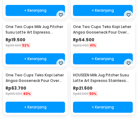
+ Keranjang
+ Keranjang
One Two Cups Milk Jug Pitcher
One Two Cups Teko Kopi Leher
Susu Latte Art Espresso
Angsa Gooseneck Pour Over
Stainless Steel 5oz - S06HG
Drip Kettle 250ml - AA049
Rp
19.500
Rp
54.500
Rp
39.900
52%
Rp
92.000
41%
+ Keranjang
+ Keranjang
One Two Cups Teko Kopi Leher
HOUSEEN Milk Jug Pitcher Susu
Angsa Gooseneck Pour Over
Latte Art Espresso Stainless
Drip Kettle 350ml - AA049
Steel 90ml - DL060
Rp
63.700
Rp
21.600
Rp
105.000
40%
Rp
42.900
50%
+ Keranjang
+ Keranjang
Beli Sekarang