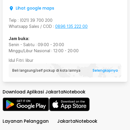
Lihat google maps
Telp
:
(021) 39 700 200
Whatsapp Sales / COD
:
0896 135 222 00
Jam buka:
Senin - Sabtu
:
09:00
-
20:00
Minggu/Libur Nasional
:
12:00
-
20:00
Idul Fitri
: libur
Selengkapnya
Beli langsung/self pickup di kota lainnya
Download Aplikasi JakartaNotebook
Layanan Pelanggan
JakartaNotebook