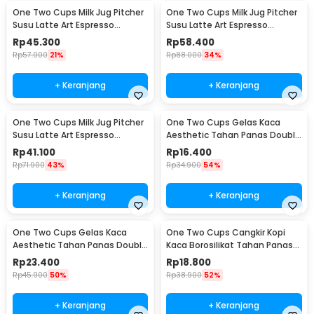
One Two Cups Milk Jug Pitcher
One Two Cups Milk Jug Pitcher
Susu Latte Art Espresso
Susu Latte Art Espresso
Stainless Steel 600ml - J068
Stainless Steel 900ml - J068
Rp
45.300
Rp
58.400
Rp
57.000
21%
Rp
88.000
34%
+ Keranjang
+ Keranjang
One Two Cups Milk Jug Pitcher
One Two Cups Gelas Kaca
Susu Latte Art Espresso
Aesthetic Tahan Panas Double
Stainless Steel 350ml - 10084
Wall Glass 250ml - PLY1704
Rp
41.100
Rp
16.400
Rp
71.900
43%
Rp
34.900
54%
+ Keranjang
+ Keranjang
One Two Cups Gelas Kaca
One Two Cups Cangkir Kopi
Aesthetic Tahan Panas Double
Kaca Borosilikat Tahan Panas
Wall Glass 433ml - PLY1704
Double Wall Cup 160ml
Rp
23.400
Rp
18.800
Rp
45.900
50%
Rp
38.900
52%
+ Keranjang
+ Keranjang