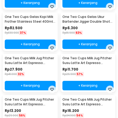
+ Keranjang
+ Keranjang
One Two Cups Gelas Kopi Milk
One Two Cups Gelas Ukur
Frother Stainless Steel 400ml -
Bartender Jigger Double Shot
WZ0011
15ml and 30ml - LE2
Rp
82.500
Rp
6.300
Rp
130.900
37%
Rp
16.900
63%
+ Keranjang
+ Keranjang
One Two Cups Milk Jug Pitcher
One Two Cups Milk Jug Pitcher
Susu Latte Art Espresso
Susu Latte Art Espresso
Stainless Steel 200ml - J068
Stainless Steel 1oz - S06HG
Rp
27.900
Rp
11.700
Rp
41.000
32%
Rp
26.900
57%
+ Keranjang
+ Keranjang
One Two Cups Milk Jug Pitcher
One Two Cups Milk Jug Pitcher
Susu Latte Art Espresso
Susu Latte Art Espresso
Stainless Steel 1.5oz - S06HG
Stainless Steel 3oz - S06HG
Rp
13.200
Rp
16.200
Rp
29.900
56%
Rp
34.900
54%