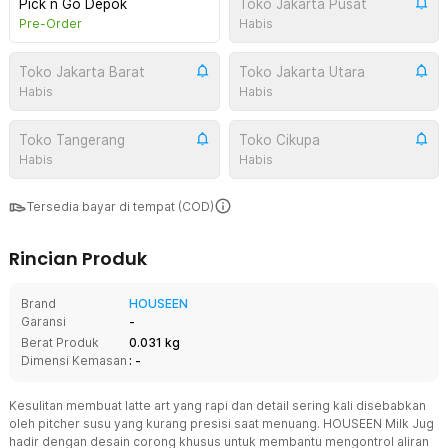
Pick n Go Depok
Toko Jakarta Pusat
Pre-Order
Habis
Toko Jakarta Barat
Toko Jakarta Utara
Habis
Habis
Toko Tangerang
Toko Cikupa
Habis
Habis
Tersedia bayar di tempat (COD)
Rincian Produk
Brand
HOUSEEN
Garansi
-
Berat Produk
0.031 kg
Dimensi Kemasan
: -
Kesulitan membuat latte art yang rapi dan detail sering kali disebabkan
oleh pitcher susu yang kurang presisi saat menuang. HOUSEEN Milk Jug
hadir dengan desain corong khusus untuk membantu mengontrol aliran