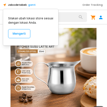
Jabodetabek
ganti
Order Tracking
Alat Kopi
Silakan ubah lokasi store sesuai
dengan lokasi Anda.
Mengerti