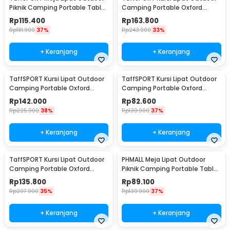
Piknik Camping Portable Table
Camping Portable Oxford
with Bag 53x51x50cm - AF59
Folding Chair XL - YH6
Rp
115.400
Rp
163.800
Rp
181.900
37%
Rp
243.900
33%
+ Keranjang
+ Keranjang
TaffSPORT Kursi Lipat Outdoor
TaffSPORT Kursi Lipat Outdoor
Camping Portable Oxford
Camping Portable Oxford
Folding Chair L - YH6
Folding Chair - FS01
Rp
142.000
Rp
82.600
Rp
225.900
38%
Rp
130.900
37%
+ Keranjang
+ Keranjang
TaffSPORT Kursi Lipat Outdoor
PHMALL Meja Lipat Outdoor
Camping Portable Oxford
Piknik Camping Portable Table
Folding Chair M - YH6
with Bag 55x41x41cm - PH3
Rp
135.800
Rp
89.100
Rp
207.900
35%
Rp
139.900
37%
+ Keranjang
+ Keranjang