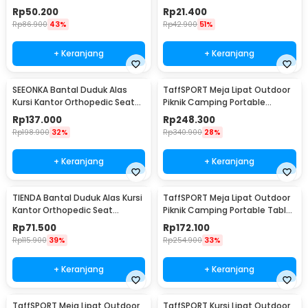
Folding Chair S - OL3336
Chair Cover - KF55
Rp
50.200
Rp
21.400
Rp
86.900
43%
Rp
42.900
51%
+ Keranjang
+ Keranjang
SEEONKA Bantal Duduk Alas
TaffSPORT Meja Lipat Outdoor
Kursi Kantor Orthopedic Seat
Piknik Camping Portable
Cushion 2 PCS - SK46
118x59x43.5cm - ST12
Rp
137.000
Rp
248.300
Rp
198.900
32%
Rp
340.900
28%
+ Keranjang
+ Keranjang
TIENDA Bantal Duduk Alas Kursi
TaffSPORT Meja Lipat Outdoor
Kantor Orthopedic Seat
Piknik Camping Portable Table
Cushion U Shaped - TD18
with Bag 95x55x50cm - AF59
Rp
71.500
Rp
172.100
Rp
115.900
39%
Rp
254.900
33%
+ Keranjang
+ Keranjang
TaffSPORT Meja Lipat Outdoor
TaffSPORT Kursi Lipat Outdoor