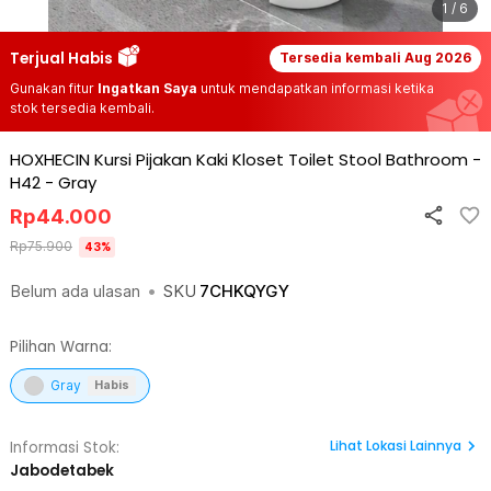
1 / 6
Terjual Habis
Tersedia kembali
Aug 2026
Gunakan fitur
Ingatkan Saya
untuk mendapatkan informasi ketika
stok tersedia kembali.
HOXHECIN Kursi Pijakan Kaki Kloset Toilet Stool Bathroom -
H42
-
Gray
Rp
44.000
Rp
75.900
43
%
Belum ada ulasan
•
SKU
7CHKQYGY
Pilihan Warna:
Gray
Habis
Lihat
Lokasi Lainnya
Informasi Stok:
Jabodetabek