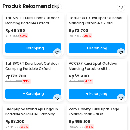
Produk Rekomendasi
TaffSPORT Kursi Lipat Outdoor
TaffSPORT Kursi Lipat Outdoor
Mancing Portable Oxford
Mancing Portable Oxford
Folding Chair - ZDY01
Folding Chair - YYY002
Rp
48.300
Rp
73.700
Rp
81.900
42%
Rp
118.900
39%
+ Keranjang
+ Keranjang
TaffSPORT Kursi Lipat Outdoor
ACCERY Kursi Lipat Outdoor
Camping Portable Oxford
Mancing Portable ABS
Folding Chair Low - SF733
Telescopic Chair - NDS66
Rp
172.700
Rp
65.400
Rp
255.900
33%
Rp
107.900
40%
+ Keranjang
+ Keranjang
Glodpuppe Stand Api Unggun
Zero Gravity Kursi Lipat Kerja
Portable Solid Fuel Camping
Folding Chair - NO15
Tool - EZ203
Rp
93.200
Rp
458.100
Rp
144.900
36%
Rp
627.900
28%