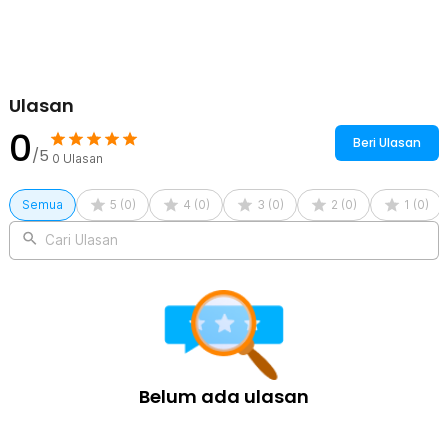
menahan beban setara dua orang dewasa, menjadikannya pijakan
yang aman dan stabil. Daya tahannya menjamin penggunaan jangka
panjang tanpa mudah rusak.
Kelengkapan Produk
Ulasan
Rincian yang Anda dapatkan untuk pembelian produk ini:
0
1 x HOXHECIN Kursi Pijakan Kaki Kloset Toilet Stool Bathroom -
Beri Ulasan
H42
/5
0
Ulasan
Semua
5
(
0
)
4
(
0
)
3
(
0
)
2
(
0
)
1
(
0
)
Cari Ulasan
Belum ada ulasan