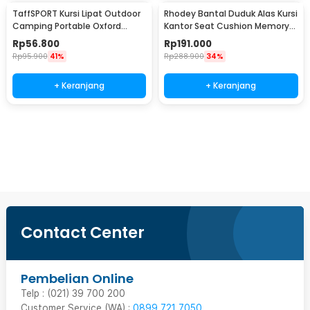
TaffSPORT Kursi Lipat Outdoor
Rhodey Bantal Duduk Alas Kursi
Camping Portable Oxford
Kantor Seat Cushion Memory
Folding Chair L - OL3336
Foam 2 PCS - D40
Rp
56.800
Rp
191.000
Rp
95.900
41%
Rp
288.900
34%
+ Keranjang
+ Keranjang
Ingatkan Saya
Contact Center
Pembelian Online
Telp : (021) 39 700 200
Customer Service (WA) :
0899 721 7050