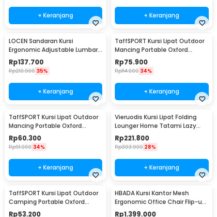
+ Keranjang
+ Keranjang
LOCEN Sandaran Kursi
TaffSPORT Kursi Lipat Outdoor
Ergonomic Adjustable Lumbar
Mancing Portable Oxford
Back Support - TY3120
Folding Chair L 38x38x65cm -
Rp
137.700
Rp
75.900
AAN147
Rp
210.900
35%
Rp
114.000
34%
+ Keranjang
+ Keranjang
TaffSPORT Kursi Lipat Outdoor
Vieruodis Kursi Lipat Folding
Mancing Portable Oxford
Lounger Home Tatami Lazy
Folding Chair S 33x33x53cm -
Sofa 6 Grids - VDS14
Rp
60.300
Rp
221.800
AAN147
Rp
91.000
34%
Rp
303.900
28%
+ Keranjang
+ Keranjang
TaffSPORT Kursi Lipat Outdoor
HBADA Kursi Kantor Mesh
Camping Portable Oxford
Ergonomic Office Chair Flip-up
Folding Chair M 36x36x58cm -
Arms - HDNY163WM
Rp
53.200
Rp
1.399.000