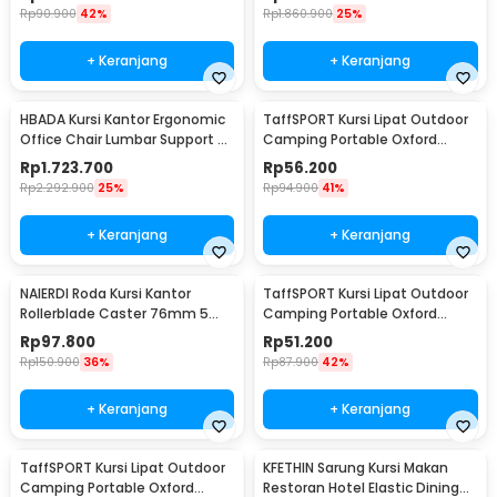
A148
Rp
90.900
42%
Rp
1.860.900
25%
+ Keranjang
+ Keranjang
HBADA Kursi Kantor Ergonomic
TaffSPORT Kursi Lipat Outdoor
Office Chair Lumbar Support -
Camping Portable Oxford
HDNY164WM
Folding Chair - DFC001
Rp
1.723.700
Rp
56.200
Rp
2.292.900
25%
Rp
94.900
41%
+ Keranjang
+ Keranjang
NAIERDI Roda Kursi Kantor
TaffSPORT Kursi Lipat Outdoor
Rollerblade Caster 76mm 5
Camping Portable Oxford
PCS - Caster-001
Folding Chair M - OL3336
Rp
97.800
Rp
51.200
Rp
150.900
36%
Rp
87.900
42%
+ Keranjang
+ Keranjang
TaffSPORT Kursi Lipat Outdoor
KFETHIN Sarung Kursi Makan
Camping Portable Oxford
Restoran Hotel Elastic Dining