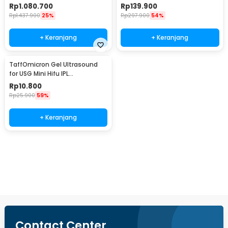
3MHz - JSL-T508
2.5MHz - TX-103
Rp
1.080.700
Rp
139.900
Rp
1.437.900
25%
Rp
297.900
54%
+ Keranjang
+ Keranjang
TaffOmicron Gel Ultrasound
for USG Mini Hifu IPL
Transparant 250ml - UG-101
Rp
10.800
Rp
25.900
59%
+ Keranjang
Beli Sekarang
Contact Center