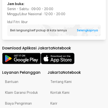
Jam buka:
Senin - Sabtu
:
09:00
-
20:00
Minggu/Libur Nasional
:
12:00
-
20:00
Idul Fitri
: libur
Selengkapnya
Beli langsung/self pickup di kota lainnya
Download Aplikasi JakartaNotebook
Layanan Pelanggan
JakartaNotebook
Bantuan
Tentang Kami
Klaim Garansi Produk
Kontak Kami
Biaya Pengiriman
Karir