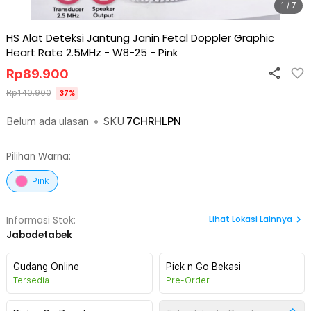
1 / 7
HS Alat Deteksi Jantung Janin Fetal Doppler Graphic
Heart Rate 2.5MHz - W8-25
-
Pink
Rp
89.900
Rp
140.900
37
%
Belum ada ulasan
•
SKU
7CHRHLPN
Pilihan Warna:
Pink
Lihat
Lokasi Lainnya
Informasi Stok:
Jabodetabek
Gudang Online
Pick n Go Bekasi
Tersedia
Pre-Order