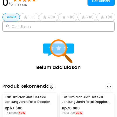
0
Beri Ulasan
/5
0
Ulasan
Semua
5
(
0
)
4
(
0
)
3
(
0
)
2
(
0
)
1
(
0
)
Cari Ulasan
Belum ada ulasan
Produk Rekomendasi
TaffOmicron Alat Deteksi
TaffOmicron Alat Deteksi
Jantung Janin Fetal Doppler
Jantung Janin Fetal Doppler
Portable 3.0 MHz - JSL-T501
Heartrate 3.0 MHz - JSL-T502
Rp
67.600
Rp
70.000
Rp
110.900
40%
Rp
113.900
39%