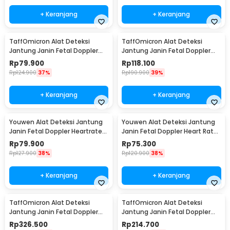
+ Keranjang
+ Keranjang
TaffOmicron Alat Deteksi
TaffOmicron Alat Deteksi
Jantung Janin Fetal Doppler
Jantung Janin Fetal Doppler
Heartrate Monitor - JSL-T501U
Handheld 3.0 MHz - U8-25
Rp
79.900
Rp
118.100
Rp
124.900
37%
Rp
190.900
39%
+ Keranjang
+ Keranjang
Youwen Alat Deteksi Jantung
Youwen Alat Deteksi Jantung
Janin Fetal Doppler Heartrate
Janin Fetal Doppler Heart Rate
3.0 MHz - JSL-T503
3.0MHz - JSL-T503
Rp
79.900
Rp
75.300
Rp
127.900
38%
Rp
120.900
38%
+ Keranjang
+ Keranjang
TaffOmicron Alat Deteksi
TaffOmicron Alat Deteksi
Jantung Janin Fetal Doppler
Jantung Janin Fetal Doppler
Heart Rate 2MHz - YM-2T8
Heartrate 3.0MHz - FH-A01
Rp
326.500
Rp
214.700