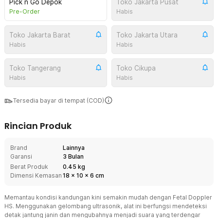
Pick n Go Depok
Toko Jakarta Pusat
Pre-Order
Habis
Toko Jakarta Barat
Toko Jakarta Utara
Habis
Habis
Toko Tangerang
Toko Cikupa
Habis
Habis
Tersedia bayar di tempat (COD)
Rincian Produk
Brand
Lainnya
Garansi
3 Bulan
Berat Produk
0.45 kg
Dimensi Kemasan
18
x
10
x
6
cm
Memantau kondisi kandungan kini semakin mudah dengan Fetal Doppler
HS. Menggunakan gelombang ultrasonik, alat ini berfungsi mendeteksi
detak jantung janin dan mengubahnya menjadi suara yang terdengar