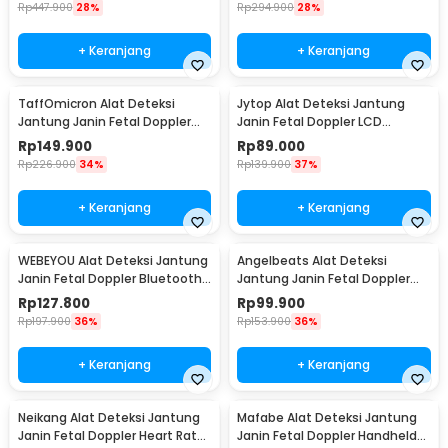
Rp
447.900
28%
Rp
294.900
28%
+ Keranjang
+ Keranjang
TaffOmicron Alat Deteksi
Jytop Alat Deteksi Jantung
Jantung Janin Fetal Doppler
Janin Fetal Doppler LCD
Heartrate 2.5MHz - YK-90C
Heartrate 3.0MHz - YSL-
Rp
149.900
Rp
89.000
T505/YSL-505
Rp
226.900
34%
Rp
139.900
37%
+ Keranjang
+ Keranjang
WEBEYOU Alat Deteksi Jantung
Angelbeats Alat Deteksi
Janin Fetal Doppler Bluetooth
Jantung Janin Fetal Doppler
3MHz - WF-FD101
Heart Rate 3.0MHz - I200
Rp
127.800
Rp
99.900
Rp
197.900
36%
Rp
153.900
36%
+ Keranjang
+ Keranjang
Neikang Alat Deteksi Jantung
Mafabe Alat Deteksi Jantung
Janin Fetal Doppler Heart Rate
Janin Fetal Doppler Handheld