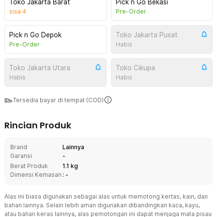
Toko Jakarta Barat
Pick n Go Bekasi
sisa
4
Pre-Order
Pick n Go Depok
Toko Jakarta Pusat
Pre-Order
Habis
Toko Jakarta Utara
Toko Cikupa
Habis
Habis
Tersedia bayar di tempat (COD)
Rincian Produk
Brand
Lainnya
Garansi
-
Berat Produk
1.1 kg
Dimensi Kemasan
: -
Alas ini biasa digunakan sebagai alas untuk memotong kertas, kain, dan
bahan lainnya. Selain lebih aman digunakan dibandingkan kaca, kayu,
atau bahan keras lainnya, alas pemotongan ini dapat menjaga mata pisau