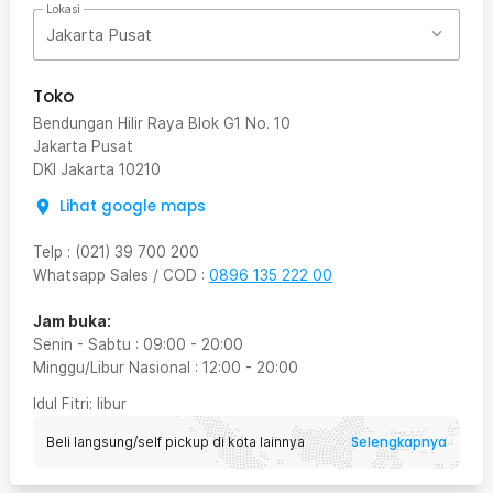
Lokasi
Jakarta Pusat
Toko
Bendungan Hilir Raya Blok G1 No. 10
Jakarta Pusat
DKI Jakarta
10210
Lihat google maps
Telp
:
(021) 39 700 200
Whatsapp Sales / COD
:
0896 135 222 00
Jam buka:
Senin - Sabtu
:
09:00
-
20:00
Minggu/Libur Nasional
:
12:00
-
20:00
Idul Fitri
: libur
Selengkapnya
Beli langsung/self pickup di kota lainnya