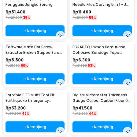
Penggaris Jangka Sorong
Needle Files Carving 5 in 1 - JM-
Digital LCD 150mm - SH20
FL1-1
Rp
81.400
Rp
11.400
Rp
129.900
38%
Rp
26.900
58%
+ Keranjang
+ Keranjang
Taffware Mata Bor Screw
FORAUTO Lakban Kamuflase
Extractor Broken Striped Screw
Cohesive Bandage Tape
Remover 4 PCS - S2
Hunting 4.5M 50mm - H10
Rp
8.800
Rp
6.300
Rp
21.900
60%
Rp
16.900
63%
+ Keranjang
+ Keranjang
Portable SOS Multi Tool Kit
Digital Micrometer Thickness
Earthquake Emergency
Gauge Caliper Carbon Fiber 0-
Outdoor Survival - JT21
12.7mm - TDT25
Rp
53.200
Rp
41.500
Rp
90.900
42%
Rp
72.900
44%
+ Keranjang
+ Keranjang