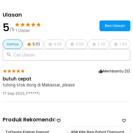
Rincian yang Anda dapatkan untuk pembelian produk ini:
1 x HUAN MEI Working Pad Cutting Mat Alas Potong Anti Slip A4
Ulasan
300x220mm - GKSA4
5
Beri Ulasan
/5
1
Ulasan
Semua
5
(
1
)
4
(
0
)
3
(
0
)
2
(
0
)
1
(
0
)
Cari Ulasan
Membantu (
0
)
butuh cepat
tolong stok dong di Makassar, please
17 Sep 2023
,
F*****i
Produk Rekomendasi
Taffware Kaliper Sigmat
JKMI Kikir Besi Pahat Diamond