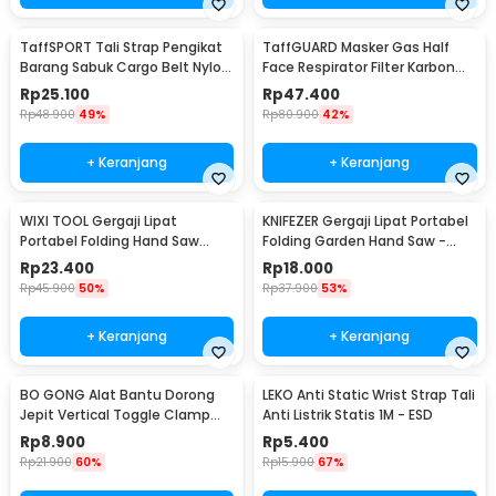
TaffSPORT Tali Strap Pengikat
TaffGUARD Masker Gas Half
Barang Sabuk Cargo Belt Nylon
Face Respirator Filter Karbon
5M - XR2
Aktif KN95 - 6200
Rp
25.100
Rp
47.400
Rp
48.900
49%
Rp
80.900
42%
+ Keranjang
+ Keranjang
WIXI TOOL Gergaji Lipat
KNIFEZER Gergaji Lipat Portabel
Portabel Folding Hand Saw
Folding Garden Hand Saw -
39cm - JSZ-002
LA145
Rp
23.400
Rp
18.000
Rp
45.900
50%
Rp
37.900
53%
+ Keranjang
+ Keranjang
BO GONG Alat Bantu Dorong
LEKO Anti Static Wrist Strap Tali
Jepit Vertical Toggle Clamp
Anti Listrik Statis 1M - ESD
Hold Down Handle - GH-13009
Rp
8.900
Rp
5.400
Rp
21.900
60%
Rp
15.900
67%