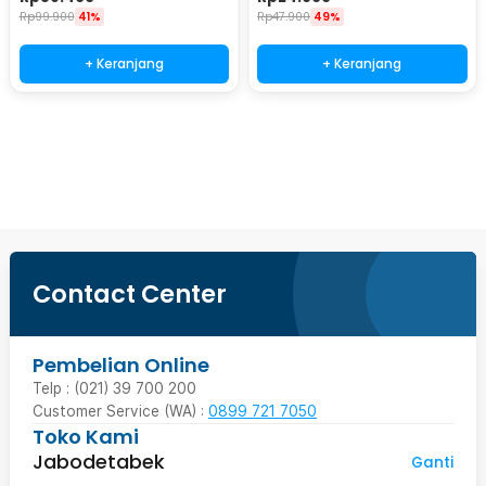
Rp
99.900
41%
Rp
47.900
49%
+ Keranjang
+ Keranjang
Beli Sekarang
Contact Center
Pembelian Online
Telp : (021) 39 700 200
Customer Service (WA) :
0899 721 7050
Toko Kami
Jabodetabek
Ganti