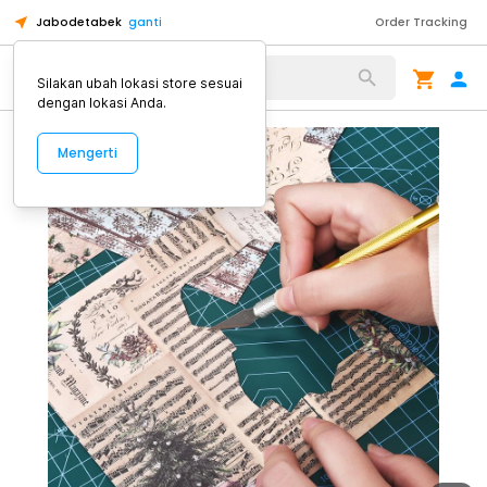
Jabodetabek
ganti
Order Tracking
Alat Kopi
Silakan ubah lokasi store sesuai
dengan lokasi Anda.
Mengerti