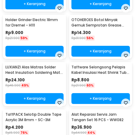
+ Keranjang
+ Keranjang
Holder Grinder Electric 18mm
OTOHEROES Botol Minyak
for Dremel - H111
Gemuk Semprotan Grease
Gun 250ml - Q001
Rp
9.000
Rp
14.300
Rp
21.900
59%
Rp
31.900
56%
+ Keranjang
+ Keranjang
LUXIANZI Alas Matras Solder
Taffware Selongsong Pelapis
Heat Insulation Soldering Mat
Kabel Insulasi Heat Shrink Tube
340x230mm - S-120B
127 PCS - RSG-AHZ
Rp
24.100
Rp
8.800
Rp
46.900
49%
Rp
21.900
60%
+ Keranjang
+ Keranjang
TaffPACK Selotip Double Tape
Alat Reparasi Servis Jam
Acrylic 3M 8mm - SC-3M
Tangan Set 16 PCS - WW082
Rp
4.200
Rp
36.900
Rp
16.900
76%
Rp
64.900
44%