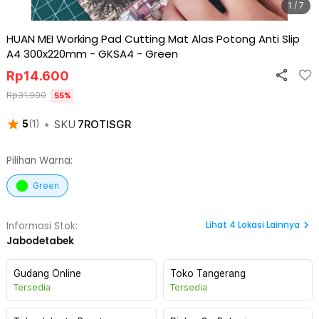
1 / 7
HUAN MEI Working Pad Cutting Mat Alas Potong Anti Slip
A4 300x220mm - GKSA4
-
Green
Rp
14.600
Rp
31.900
55
%
•
SKU
7ROTISGR
5
(
1
)
Pilihan Warna:
Green
Lihat
4
Lokasi Lainnya
Informasi Stok:
Jabodetabek
Gudang Online
Toko Tangerang
Tersedia
Tersedia