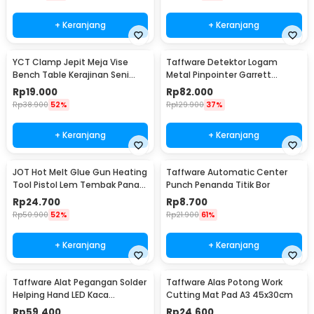
+ Keranjang
+ Keranjang
YCT Clamp Jepit Meja Vise
Taffware Detektor Logam
Bench Table Kerajinan Seni
Metal Pinpointer Garrett
Perhiasan 25mm - QST
Waterproof - 1166000
Rp
19.000
Rp
82.000
Rp
38.900
52%
Rp
129.900
37%
+ Keranjang
+ Keranjang
JOT Hot Melt Glue Gun Heating
Taffware Automatic Center
Tool Pistol Lem Tembak Panas
Punch Penanda Titik Bor
20W - QT-302
Rp
24.700
Rp
8.700
Rp
50.900
52%
Rp
21.900
61%
+ Keranjang
+ Keranjang
Taffware Alat Pegangan Solder
Taffware Alas Potong Work
Helping Hand LED Kaca
Cutting Mat Pad A3 45x30cm
Pembesar 3.5X - TE-801
Rp
59.400
Rp
24.600