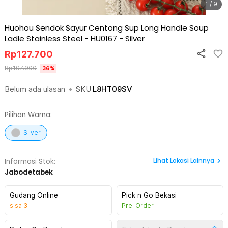
1 / 9
Huohou Sendok Sayur Centong Sup Long Handle Soup
Ladle Stainless Steel - HU0167
-
Silver
Rp
127.700
Rp
197.900
36
%
Belum ada ulasan
•
SKU
L8HT09SV
Pilihan Warna:
Silver
Lihat
Lokasi Lainnya
Informasi Stok:
Jabodetabek
Gudang Online
Pick n Go Bekasi
sisa
3
Pre-Order