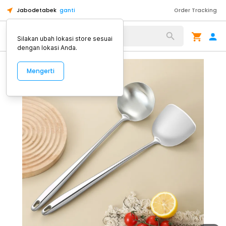
Jabodetabek
ganti
Order Tracking
Alat Kopi
Silakan ubah lokasi store sesuai
dengan lokasi Anda.
Mengerti