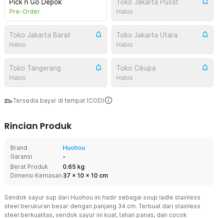
Pick n Go Depok
Toko Jakarta Pusat
Pre-Order
Habis
Toko Jakarta Barat
Toko Jakarta Utara
Habis
Habis
Toko Tangerang
Toko Cikupa
Habis
Habis
Tersedia bayar di tempat (COD)
Rincian Produk
Brand
Huohou
Garansi
-
Berat Produk
0.65 kg
Dimensi Kemasan
37
x
10
x
10
cm
Sendok sayur sup dari Huohou ini hadir sebagai soup ladle stainless
steel berukuran besar dengan panjang 34 cm. Terbuat dari stainless
steel berkualitas, sendok sayur ini kuat, tahan panas, dan cocok