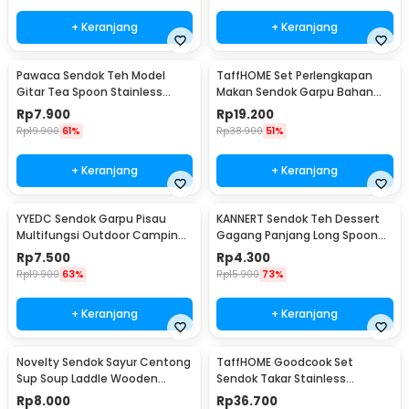
+ Keranjang
+ Keranjang
Pawaca Sendok Teh Model
TaffHOME Set Perlengkapan
Gitar Tea Spoon Stainless
Makan Sendok Garpu Bahan
Steel 304 12cm - RR-09
Bambu Cutlery Set - EA02510
Rp
7.900
Rp
19.200
Rp
19.900
61%
Rp
38.900
51%
+ Keranjang
+ Keranjang
YYEDC Sendok Garpu Pisau
KANNERT Sendok Teh Dessert
Multifungsi Outdoor Camping
Gagang Panjang Long Spoon
Spork EDC Tools - LX708
Stainless Steel - RR-11
Rp
7.500
Rp
4.300
Rp
19.900
63%
Rp
15.900
73%
+ Keranjang
+ Keranjang
Novelty Sendok Sayur Centong
TaffHOME Goodcook Set
Sup Soup Laddle Wooden
Sendok Takar Stainless
Spoon - RR-20
Measuring Spoon 8 PCS - 167
Rp
8.000
Rp
36.700