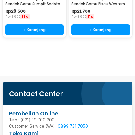
Sendok Garpu Sumpit Sedotan
Sendok Garpu Pisau Western
dengan Pouch - T5
Cutlery Set 4 PCS - C24
Rp
28.500
Rp
21.700
Rp
45.900
38%
Rp
43.900
51%
+ Keranjang
+ Keranjang
Beli Sekarang
Contact Center
Pembelian Online
Telp : (021) 39 700 200
Customer Service (WA) :
0899 721 7050
Toko Kami