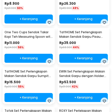
Cutlery Set - XS-B014
Bambu Cutlery Set Winding -
Rp
8.900
Rp
26.300
EA025
Rp
21.900
60%
Rp
49.900
48%
+ Keranjang
+ Keranjang
One Two Cups Sendok Takar
TaffHOME Set Perlengkapan
Kopi Teh Measuring Spoon with
Makan Sendok Garpu Pisau
Clip - G166
Sumpit 8 PCS - EA02300
Rp
11.000
Rp
39.000
Rp
24.900
56%
Rp
68.900
44%
+ Keranjang
+ Keranjang
TaffHOME Set Perlengkapan
EWIN Set Perlengkapan Makan
Makan Sendok Garpu Sumpit
Sendok Garpu dengan Holder
Pouch Cutlery Set - T1
Angsa Swan Rack - NP311
Rp
15.500
Rp
53.500
Rp
33.900
55%
Rp
91.900
42%
+ Keranjang
+ Keranjang
Tofok Set Perlengkapan Makan
ROXY Set Perlekapan Makan