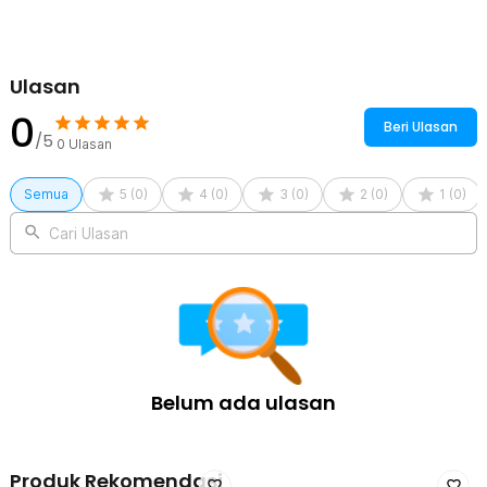
Permukaan Halus dan Mudah Dibersihkan
Memiliki finishing glossy yang licin sehingga sisa makanan tidak
mudah menempel. Sendok sayur ini mudah dibersihkan secara
manual maupun menggunakan mesin pencuci piring.
Ulasan
0
Kelengkapan Produk
Beri Ulasan
/5
0
Ulasan
Rincian yang Anda dapatkan untuk pembelian produk ini:
1 x Huohou Sendok Sayur Centong Sup Long Handle Soup Ladle
Semua
5
(
0
)
4
(
0
)
3
(
0
)
2
(
0
)
1
(
0
)
Stainless Steel - HU0167
Cari Ulasan
Belum ada ulasan
Produk Rekomendasi