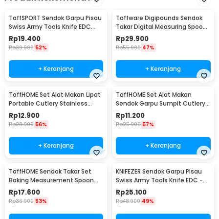
TaffSPORT Sendok Garpu Pisau
Taffware Digipounds Sendok
Swiss Army Tools Knife EDC
Takar Digital Measuring Spoon
6in1 - A007
500g 0.1g - HM10
Rp
19.400
Rp
29.900
Rp
39.900
52%
Rp
55.900
47%
+ Keranjang
+ Keranjang
TaffHOME Set Alat Makan Lipat
TaffHOME Set Alat Makan
Portable Cutlery Stainless
Sendok Garpu Sumpit Cutlery
Steel 410 - AOTU
with Pouch - CJ0091
Rp
12.900
Rp
11.200
Rp
28.900
56%
Rp
25.900
57%
+ Keranjang
+ Keranjang
TaffHOME Sendok Takar Set
KNIFEZER Sendok Garpu Pisau
Baking Measurement Spoon
Swiss Army Tools Knife EDC -
0.62-15ml 6 PCS - 16752
A010
Rp
17.600
Rp
25.100
Rp
36.900
53%
Rp
48.900
49%