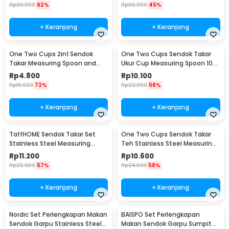
Rp
20.900
62%
Rp
65.900
45%
+ Keranjang
+ Keranjang
One Two Cups 2in1 Sendok
One Two Cups Sendok Takar
Takar Measuring Spoon and
Ukur Cup Measuring Spoon 10
Coffee Tamper - G1120
PCS - 16799
Rp
4.800
Rp
10.100
Rp
16.900
72%
Rp
23.900
58%
+ Keranjang
+ Keranjang
TaffHOME Sendok Takar Set
One Two Cups Sendok Takar
Stainless Steel Measuring
Teh Stainless Steel Measuring
Spoon 5 PCS - S300
Spoon 5 PCS - S301
Rp
11.200
Rp
10.600
Rp
25.900
57%
Rp
24.900
58%
+ Keranjang
+ Keranjang
Nordic Set Perlengkapan Makan
BAISPO Set Perlengkapan
Sendok Garpu Stainless Steel
Makan Sendok Garpu Sumpit