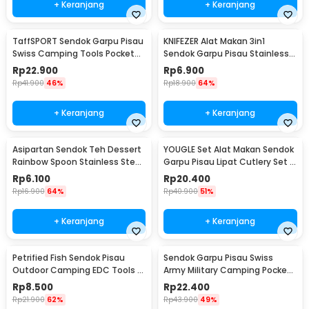
+ Keranjang
+ Keranjang
TaffSPORT Sendok Garpu Pisau
KNIFEZER Alat Makan 3in1
Swiss Camping Tools Pocket
Sendok Garpu Pisau Stainless
Knife EDC 5in1 - A008
Travel 20cm - HG1514
Rp
22.900
Rp
6.900
Rp
41.900
46%
Rp
18.900
64%
+ Keranjang
+ Keranjang
Asipartan Sendok Teh Dessert
YOUGLE Set Alat Makan Sendok
Rainbow Spoon Stainless Steel
Garpu Pisau Lipat Cutlery Set 3
Bulat - A014
PCS - A009
Rp
6.100
Rp
20.400
Rp
16.900
64%
Rp
40.900
51%
+ Keranjang
+ Keranjang
Petrified Fish Sendok Pisau
Sendok Garpu Pisau Swiss
Outdoor Camping EDC Tools -
Army Military Camping Pocket
LX709
Knife EDC 4 in 1 - A011
Rp
8.500
Rp
22.400
Rp
21.900
62%
Rp
43.900
49%