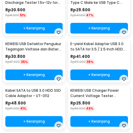
Discharge Tester 1.5v-12v for
Type C Male ke USB Type C
18650 - HW-586
Female 100cm - 8196
Rp
20.600
Rp
29.600
Rp
41.900
51%
Rp
54.900
47%
+ Keranjang
+ Keranjang
KEWEISI USB Detektor Pengukur
E-yield Kabel Adapter USB 3.0
Tegangan Voltase dan Baterai
to SATA for 3.5 / 2.5 Inch HDD
Tester - KWS-V20
SSD 40cm - ZD0004
Rp
30.800
Rp
41.400
Rp
47.000
35%
Rp
65.900
38%
+ Keranjang
+ Keranjang
Kabel SATA to USB 3.0 HDD SSD
KEWEISI USB Charger Power
Cable Adaptor - UT-3112
Current Voltage Tester
Detector 3-20V 0-3A - KWS-
Rp
48.600
Rp
25.800
10VA
Rp
81.900
41%
Rp
49.900
49%
+ Keranjang
+ Keranjang