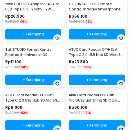
Yiwa HDD SSD Adaptor SATA to
OCRUSTAR OTG Remote
USB Type C 3.1 24cm - YW-
Control Infrared Smartphone
4072
USB Type C for TV AC - EKX5S-
Rp
26.900
Rp
66.100
T
Rp
51.900
49%
Rp
108.900
40%
+ Keranjang
+ Keranjang
TaffSTUDIO Remot Kontrol
ATUX Card Reader OTG 3in1
Bluetooth Universal iOS
Type C 3.0 USB Hub SD MicroSD
Android Tiktok Selfie - S18
- AT3
Rp
11.100
Rp
23.800
Rp
25.900
58%
Rp
46.900
50%
+ Keranjang
+ Keranjang
ATUX Card Reader OTG 3in1
AKIN Card Reader OTG 3in1
Type C 2.0 USB Hub SD MicroSD
MicroUSB Lightning SD Card
- AT32
MicroSD USB 3.0 - NK303T
Rp
8.000
Rp
60.100
Rp
20.900
62%
Rp
100.900
41%
+ Keranjang
+ Keranjang