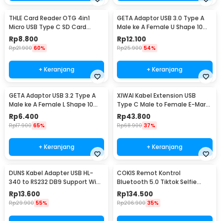
THLE Card Reader OTG 4in1
GETA Adaptor USB 3.0 Type A
Micro USB Type C SD Card
Male ke A Female U Shape 10
MicroSD USB 3.0 - THR4
Gbps - G-01
Rp
8.800
Rp
12.100
Rp
21.900
60%
Rp
25.900
54%
+ Keranjang
+ Keranjang
GETA Adaptor USB 3.2 Type A
XIWAI Kabel Extension USB
Male ke A Female L Shape 10
Type C Male to Female E-Mark
Gbps - G-02
20Gbps 5A 100W 200cm -
Rp
6.400
Rp
43.800
XW32
Rp
17.900
65%
Rp
68.900
37%
+ Keranjang
+ Keranjang
DUNS Kabel Adapter USB HL-
COKIS Remot Kontrol
340 to RS232 DB9 Support Win7
Bluetooth 5.0 Tiktok Selfie
64-bit - D9
Universal iOS Android - D01 Pro
Rp
13.600
Rp
134.500
Rp
29.900
55%
Rp
206.900
35%