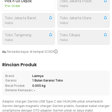
Pick n Go Depok
Toko Jakarta Pusat
Pre-Order
Habis
Toko Jakarta Barat
Toko Jakarta Utara
Habis
Habis
Toko Tangerang
Toko Cikupa
Habis
Habis
Tersedia bayar di tempat (COD)
Rincian Produk
Brand
Lainnya
Garansi
1 Bulan Garansi Toko
Berat Produk
0.005 kg
Dimensi Kemasan
: -
Adaptor charger Garmin USB Type C dari HUXUAN untuk smartwatch
Garmin dengan magnetic charger Garmin praktis. Gunakan kabel charger
smartphone dengan OTG adapter Garmin untuk isi daya stabil.