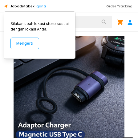
Jabodetabek
ganti
Order Tracking
Alat Kopi
Silakan ubah lokasi store sesuai
dengan lokasi Anda.
Mengerti