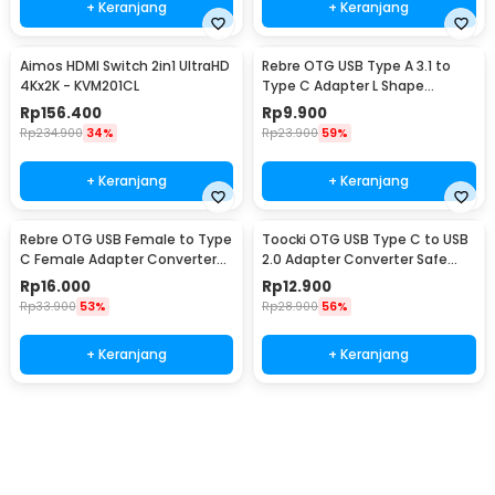
+ Keranjang
+ Keranjang
Aimos HDMI Switch 2in1 UltraHD
Rebre OTG USB Type A 3.1 to
4Kx2K - KVM201CL
Type C Adapter L Shape
10Gbps 120W - RB15
Rp
156.400
Rp
9.900
Rp
234.900
34%
Rp
23.900
59%
+ Keranjang
+ Keranjang
Rebre OTG USB Female to Type
Toocki OTG USB Type C to USB
C Female Adapter Converter
2.0 Adapter Converter Safe
10Gbps 120W - RB17
Transmission - TZJTCA-XY01
Rp
16.000
Rp
12.900
Rp
33.900
53%
Rp
28.900
56%
+ Keranjang
+ Keranjang
Beli Sekarang