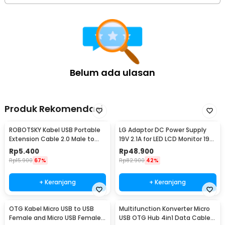
Garmin D2 series
Garmin Enduro
Garmin Approach series
Garmin Tactix Delta
Kelengkapan Produk
Rincian yang Anda dapatkan untuk pembelian produk ini:
Belum ada ulasan
1 x HUXUAN Adaptor Charger Magnetic USB Type C for Garmin
Fernix 7 6S - HX12
Produk Rekomendasi
ROBOTSKY Kabel USB Portable
LG Adaptor DC Power Supply
Extension Cable 2.0 Male to
19V 2.1A for LED LCD Monitor 19V
Female 29cm - A13
2.1A 40W - ADS-40SI-19-3
Rp
5.400
Rp
48.900
Rp
15.900
67%
Rp
82.900
42%
+ Keranjang
+ Keranjang
OTG Kabel Micro USB to USB
Multifunction Konverter Micro
Female and Micro USB Female
USB OTG Hub 4in1 Data Cable