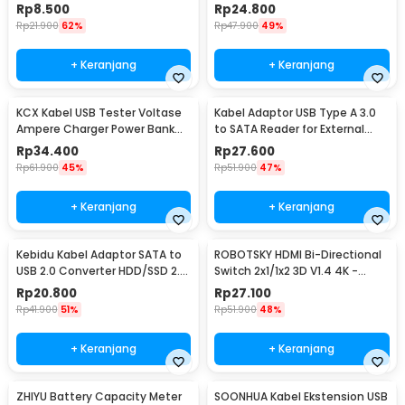
18cm - A-UOY-02
& Charge 3 Port - M3H4
Rp
8.500
Rp
24.800
Rp
21.900
62%
Rp
47.900
49%
+ Keranjang
+ Keranjang
KCX Kabel USB Tester Voltase
Kabel Adaptor USB Type A 3.0
Ampere Charger Power Bank
to SATA Reader for External
Voltmeter - KCX-017
HDD SSD - 4071-1097
Rp
34.400
Rp
27.600
Rp
61.900
45%
Rp
51.900
47%
+ Keranjang
+ Keranjang
Kebidu Kabel Adaptor SATA to
ROBOTSKY HDMI Bi-Directional
USB 2.0 Converter HDD/SSD 2.5
Switch 2x1/1x2 3D V1.4 4K -
Inch 30cm - CC017
ACDG0
Rp
20.800
Rp
27.100
Rp
41.900
51%
Rp
51.900
48%
+ Keranjang
+ Keranjang
ZHIYU Battery Capacity Meter
SOONHUA Kabel Ekstension USB