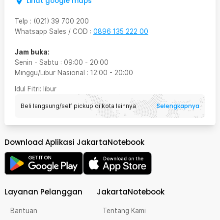
Lihat google maps
Telp
:
(021) 39 700 200
Whatsapp Sales / COD
:
0896 135 222 00
Jam buka:
Senin - Sabtu
:
09:00
-
20:00
Minggu/Libur Nasional
:
12:00
-
20:00
Idul Fitri
: libur
Selengkapnya
Beli langsung/self pickup di kota lainnya
Download Aplikasi JakartaNotebook
Layanan Pelanggan
JakartaNotebook
Bantuan
Tentang Kami