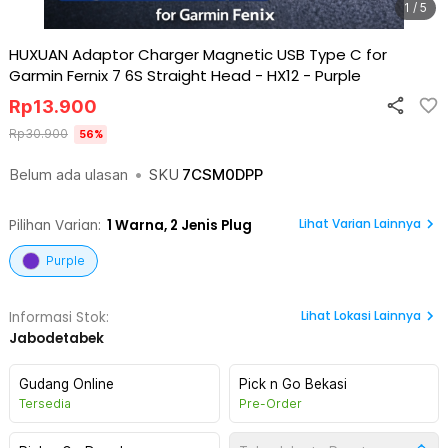
1 / 5
HUXUAN Adaptor Charger Magnetic USB Type C for
Garmin Fernix 7 6S Straight Head - HX12
-
Purple
Rp
13.900
Rp
30.900
56
%
Belum ada ulasan
•
SKU
7CSM0DPP
Lihat Varian Lainnya
Pilihan Varian:
1
Warna,
2 Jenis Plug
Purple
Lihat
Lokasi Lainnya
Informasi Stok:
Jabodetabek
Gudang Online
Pick n Go Bekasi
Tersedia
Pre-Order