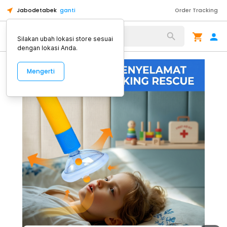
Jabodetabek
ganti
Order Tracking
Alat Kopi
Silakan ubah lokasi store sesuai
dengan lokasi Anda.
Mengerti