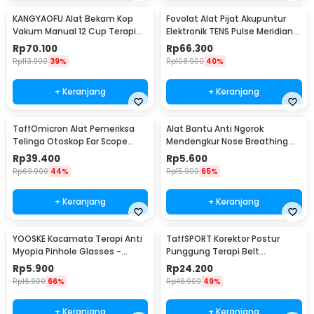
KANGYAOFU Alat Bekam Kop
Fovolat Alat Pijat Akupuntur
Vakum Manual 12 Cup Terapi
Elektronik TENS Pulse Meridian
Cupping Set - KN12
Massager - SY-D2-116
Rp
70.100
Rp
66.300
Rp
113.900
39%
Rp
108.900
40%
+ Keranjang
+ Keranjang
TaffOmicron Alat Pemeriksa
Alat Bantu Anti Ngorok
Telinga Otoskop Ear Scope
Mendengkur Nose Breathing
with LED Light - KT-GF08HA
Stop Snoring 4 PCS
Rp
39.400
Rp
5.600
Rp
69.900
44%
Rp
15.900
65%
+ Keranjang
+ Keranjang
YOOSKE Kacamata Terapi Anti
TaffSPORT Korektor Postur
Myopia Pinhole Glasses -
Punggung Terapi Belt
D11301
Magnetic L - T025
Rp
5.900
Rp
24.200
Rp
16.900
66%
Rp
46.900
49%
+ Keranjang
+ Keranjang