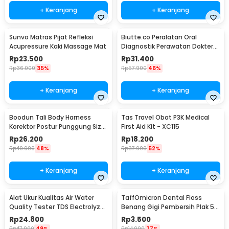
+ Keranjang
+ Keranjang
Sunvo Matras Pijat Refleksi
Biutte.co Peralatan Oral
Acupressure Kaki Massage Mat
Diagnostik Perawatan Dokter
Gigi Dental 5in1 - 7CKQ01
Rp
23.500
Rp
31.400
Rp
36.000
35%
Rp
57.900
46%
+ Keranjang
+ Keranjang
Boodun Tali Body Harness
Tas Travel Obat P3K Medical
Korektor Postur Punggung Size
First Aid Kit - XC115
M - BBJ-15
Rp
26.200
Rp
18.200
Rp
49.900
48%
Rp
37.900
52%
+ Keranjang
+ Keranjang
Alat Ukur Kualitas Air Water
TaffOmicron Dental Floss
Quality Tester TDS Electrolyzer
Benang Gigi Pembersih Plak 50
- JJ2850
PCS - LMT-558
Rp
24.800
Rp
3.500
Rp
47.900
49%
Rp
14.900
77%