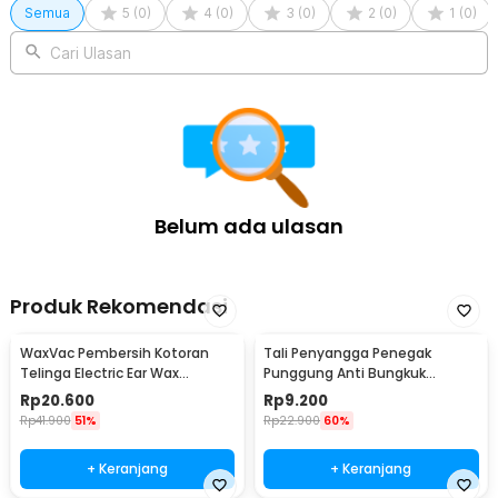
Semua
5
(
0
)
4
(
0
)
3
(
0
)
2
(
0
)
1
(
0
)
Cari Ulasan
Belum ada ulasan
Produk Rekomendasi
WaxVac Pembersih Kotoran
Tali Penyangga Penegak
Telinga Electric Ear Wax
Punggung Anti Bungkuk
Vacuum Silicon Tip - 682
Posture Corrector Size S
Rp
20.600
Rp
9.200
Rp
41.900
51%
Rp
22.900
60%
+ Keranjang
+ Keranjang