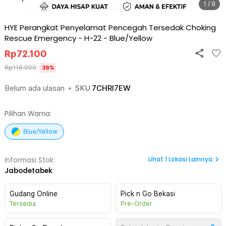
1 / 9
HYE Perangkat Penyelamat Pencegah Tersedak Choking
Rescue Emergency - H-22
-
Blue/Yellow
Rp
72.100
Rp
116.900
39
%
Belum ada ulasan
•
SKU
7CHRI7EW
Pilihan Warna:
Blue/Yellow
Lihat
1
Lokasi Lainnya
Informasi Stok:
Jabodetabek
Gudang Online
Pick n Go Bekasi
Tersedia
Pre-Order