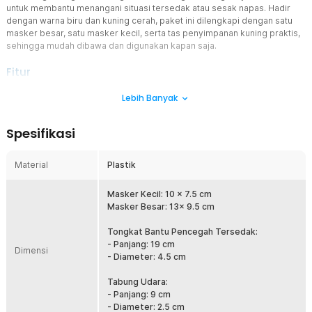
untuk membantu menangani situasi tersedak atau sesak napas. Hadir
dengan warna biru dan kuning cerah, paket ini dilengkapi dengan satu
masker besar, satu masker kecil, serta tas penyimpanan kuning praktis,
sehingga mudah dibawa dan digunakan kapan saja.
Fitur
Hisapan Kuat dengan Desain Pegas
Lebih Banyak
Dibekali desain pegas yang mampu memaksimalkan daya hisap
alat, sehingga penyumbatan di saluran pernapasan dapat segera
Spesifikasi
teratasi. Bahkan saat digunakan sendiri, kekuatan hisap tetap stabil
dan efektif. Tambahan ini memastikan penanganan darurat bisa
dilakukan lebih cepat tanpa harus menunggu bantuan medis datang.
Material
Plastik
Dua Ukuran Masker
Tersedia dalam ukuran besar dan kecil untuk menyesuaikan
Masker Kecil: 10 x 7.5 cm
kebutuhan pengguna, baik anak-anak maupun orang dewasa.
Masker Besar: 13x 9.5 cm
Dengan begitu, Anda tidak perlu khawatir soal kecocokan saat
keadaan darurat. Masker juga dirancang agar nyaman menempel di
Tongkat Bantu Pencegah Tersedak:
wajah sehingga tidak mudah bocor saat digunakan.
- Panjang: 19 cm
Dimensi
- Diameter: 4.5 cm
Alat Multifungsi
Selain berfungsi sebagai alat penyelamat saat tersedak, produk ini
Tabung Udara:
juga dapat digunakan sebagai breathing trainer untuk melatih
- Panjang: 9 cm
pernapasan. Fungsinya ganda, membuatnya berguna tidak hanya
- Diameter: 2.5 cm