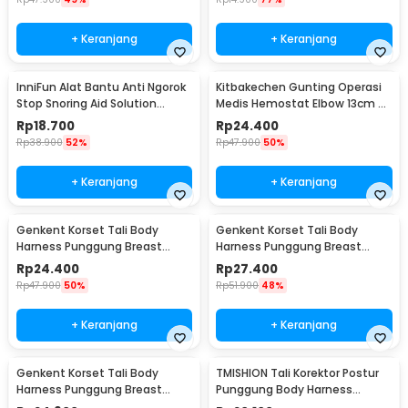
+ Keranjang
+ Keranjang
InniFun Alat Bantu Anti Ngorok
Kitbakechen Gunting Operasi
Stop Snoring Aid Solution
Medis Hemostat Elbow 13cm -
Tongue Guard - G7G40
J4-682
Rp
18.700
Rp
24.400
Rp
38.900
52%
Rp
47.900
50%
+ Keranjang
+ Keranjang
Genkent Korset Tali Body
Genkent Korset Tali Body
Harness Punggung Breast
Harness Punggung Breast
Support S - BBJ-16
Support M - BBJ-16
Rp
24.400
Rp
27.400
Rp
47.900
50%
Rp
51.900
48%
+ Keranjang
+ Keranjang
Genkent Korset Tali Body
TMISHION Tali Korektor Postur
Harness Punggung Breast
Punggung Body Harness
Support L - BBJ-16
Posture Corrector - BBJ-16