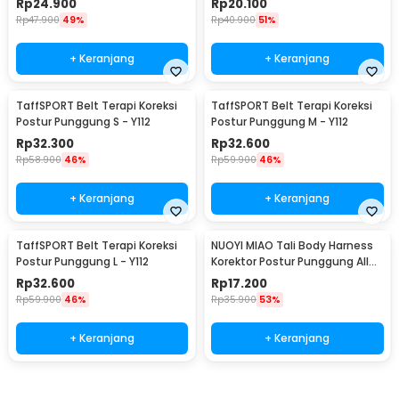
Rp
24.900
Rp
20.100
Rp
47.900
49%
Rp
40.900
51%
+ Keranjang
+ Keranjang
TaffSPORT Belt Terapi Koreksi
TaffSPORT Belt Terapi Koreksi
Postur Punggung S - Y112
Postur Punggung M - Y112
Rp
32.300
Rp
32.600
Rp
58.900
46%
Rp
59.900
46%
+ Keranjang
+ Keranjang
TaffSPORT Belt Terapi Koreksi
NUOYI MIAO Tali Body Harness
Postur Punggung L - Y112
Korektor Postur Punggung All
Size - NY-15
Rp
32.600
Rp
17.200
Rp
59.900
46%
Rp
35.900
53%
+ Keranjang
+ Keranjang