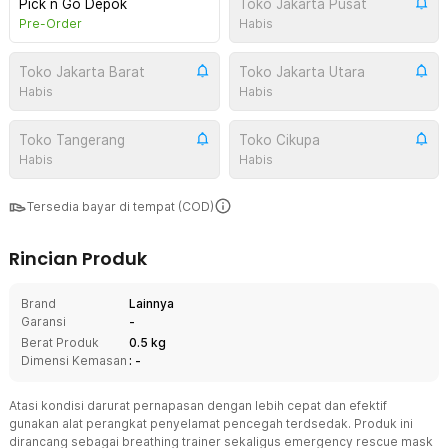
Pick n Go Depok
Toko Jakarta Pusat
Pre-Order
Habis
Toko Jakarta Barat
Toko Jakarta Utara
Habis
Habis
Toko Tangerang
Toko Cikupa
Habis
Habis
Tersedia bayar di tempat (COD)
Rincian Produk
Brand
Lainnya
Garansi
-
Berat Produk
0.5 kg
Dimensi Kemasan
: -
Atasi kondisi darurat pernapasan dengan lebih cepat dan efektif
gunakan alat perangkat penyelamat pencegah terdsedak. Produk ini
dirancang sebagai breathing trainer sekaligus emergency rescue mask