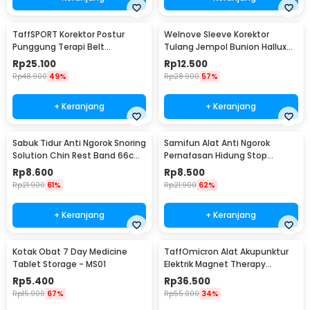
TaffSPORT Korektor Postur
Welnove Sleeve Korektor
Punggung Terapi Belt
Tulang Jempol Bunion Hallux
Magnetic XL - T025
Orthotics - CSQ1408
Rp
25.100
Rp
12.500
Rp
48.900
49%
Rp
28.900
57%
+ Keranjang
+ Keranjang
Sabuk Tidur Anti Ngorok Snoring
Samifun Alat Anti Ngorok
Solution Chin Rest Band 66cm
Pernafasan Hidung Stop
- 5582
Snoring Air Purifier - MX-555
Rp
8.600
Rp
8.500
Rp
21.900
61%
Rp
21.900
62%
+ Keranjang
+ Keranjang
Kotak Obat 7 Day Medicine
TaffOmicron Alat Akupunktur
Tablet Storage - MS01
Elektrik Magnet Therapy
Battery - DF-618
Rp
5.400
Rp
36.500
Rp
15.900
67%
Rp
55.000
34%