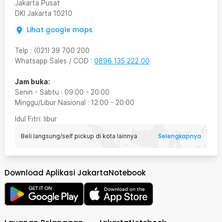
Jakarta Pusat
DKI Jakarta
10210
Lihat google maps
Telp
:
(021) 39 700 200
Whatsapp Sales / COD
:
0896 135 222 00
Jam buka:
Senin - Sabtu
:
09:00
-
20:00
Minggu/Libur Nasional
:
12:00
-
20:00
Idul Fitri
: libur
Selengkapnya
Beli langsung/self pickup di kota lainnya
Download Aplikasi JakartaNotebook