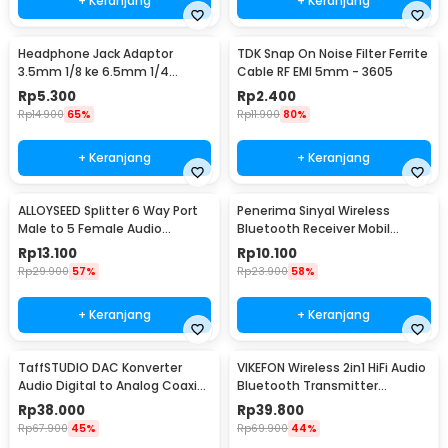
+ Keranjang
+ Keranjang
Headphone Jack Adaptor
TDK Snap On Noise Filter Ferrite
3.5mm 1/8 ke 6.5mm 1/4
Cable RF EMI 5mm - 3605
Stereo - PJ1652
Rp
5.300
Rp
2.400
Rp
14.900
65%
Rp
11.900
80%
+ Keranjang
+ Keranjang
ALLOYSEED Splitter 6 Way Port
Penerima Sinyal Wireless
Male to 5 Female Audio
Bluetooth Receiver Mobil
Earphone 3.5mm - JLT108
3.5mm Jack - BT-163
Rp
13.100
Rp
10.100
Rp
29.900
57%
Rp
23.900
58%
+ Keranjang
+ Keranjang
TaffSTUDIO DAC Konverter
VIKEFON Wireless 2in1 HiFi Audio
Audio Digital to Analog Coaxial
Bluetooth Transmitter
Toslink RCA - TC51800
Receiver 3.5mm - B6
Rp
38.000
Rp
39.800
Rp
67.900
45%
Rp
69.900
44%