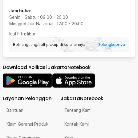
Jam buka:
Senin - Sabtu
:
09:00
-
20:00
Minggu/Libur Nasional
:
12:00
-
20:00
Idul Fitri
: libur
Selengkapnya
Beli langsung/self pickup di kota lainnya
Download Aplikasi JakartaNotebook
Layanan Pelanggan
JakartaNotebook
Bantuan
Tentang Kami
Klaim Garansi Produk
Kontak Kami