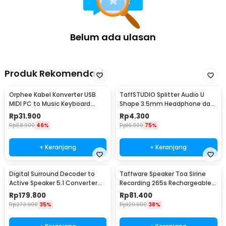
Belum ada ulasan
Produk Rekomendasi
Orphee Kabel Konverter USB
TaffSTUDIO Splitter Audio U
MIDI PC to Music Keyboard
Shape 3.5mm Headphone dan
Adapter Cable 2M - AY03
Mic Combo Jack - K0650
Rp
31.900
Rp
4.300
Rp
58.900
46%
Rp
16.900
75%
+ Keranjang
+ Keranjang
Digital Surround Decoder to
Taffware Speaker Toa Sirine
Active Speaker 5.1 Converter
Recording 265s Rechargeable
DTS Dolby AC3 - HD51-A
1200mAh 5W - 518
Rp
179.800
Rp
81.400
Rp
273.900
35%
Rp
129.900
38%