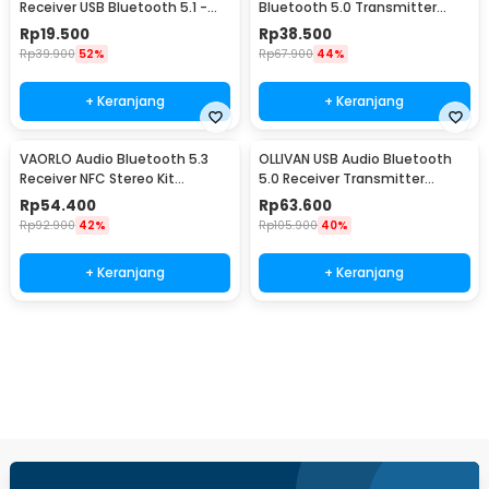
Receiver USB Bluetooth 5.1 -
Bluetooth 5.0 Transmitter
KN318
Receiver 3.5mm - KN326
Rp
19.500
Rp
38.500
Rp
39.900
52%
Rp
67.900
44%
+ Keranjang
+ Keranjang
VAORLO Audio Bluetooth 5.3
OLLIVAN USB Audio Bluetooth
Receiver NFC Stereo Kit
5.0 Receiver Transmitter
Speaker AUX RCA USB - BT200
Display Adapter - T11
Rp
54.400
Rp
63.600
Rp
92.900
42%
Rp
105.900
40%
+ Keranjang
+ Keranjang
Beli Sekarang