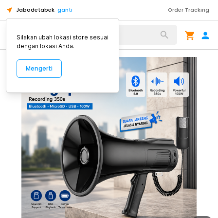
Jabodetabek
ganti
Order Tracking
Alat Kopi
Silakan ubah lokasi store sesuai
dengan lokasi Anda.
Mengerti