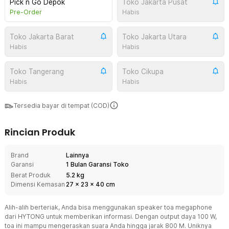
Pick n Go Depok
Toko Jakarta Pusat
Pre-Order
Habis
Toko Jakarta Barat
Toko Jakarta Utara
Habis
Habis
Toko Tangerang
Toko Cikupa
Habis
Habis
Tersedia bayar di tempat (COD)
Rincian Produk
Brand
Lainnya
Garansi
1 Bulan Garansi Toko
Berat Produk
5.2 kg
Dimensi Kemasan
27
x
23
x
40
cm
Alih-alih berteriak, Anda bisa menggunakan speaker toa megaphone
dari HYTONG untuk memberikan informasi. Dengan output daya 100 W,
toa ini mampu mengeraskan suara Anda hingga jarak 800 M. Uniknya