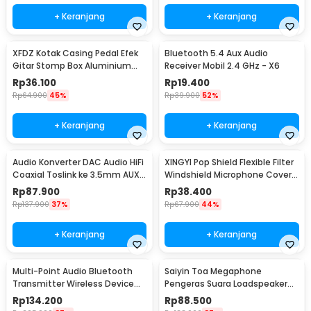
+ Keranjang
+ Keranjang
XFDZ Kotak Casing Pedal Efek
Bluetooth 5.4 Aux Audio
Gitar Stomp Box Aluminium
Receiver Mobil 2.4 GHz - X6
112x60x30mm - 1590BB
Rp
36.100
Rp
19.400
Rp
64.900
45%
Rp
39.900
52%
+ Keranjang
+ Keranjang
Audio Konverter DAC Audio HiFi
XINGYI Pop Shield Flexible Filter
Coaxial Toslink ke 3.5mm AUX
Windshield Microphone Cover -
RCA - AV-C6
XY360
Rp
87.900
Rp
38.400
Rp
137.900
37%
Rp
67.900
44%
+ Keranjang
+ Keranjang
Multi-Point Audio Bluetooth
Saiyin Toa Megaphone
Transmitter Wireless Device
Pengeras Suara Loadspeaker
Connector - H-366T
Horn 7Tone Sirene 100W - HW-
Rp
134.200
Rp
88.500
1006