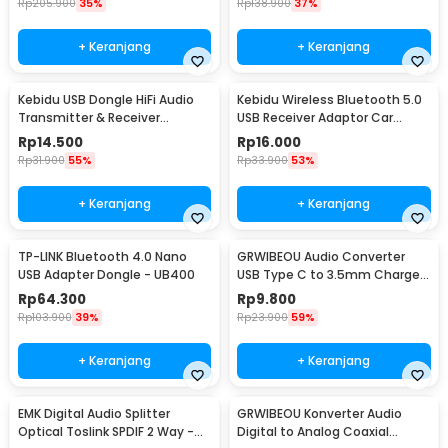
Rp
205.900
35%
Rp
138.900
37%
+ Keranjang
+ Keranjang
Kebidu USB Dongle HiFi Audio
Kebidu Wireless Bluetooth 5.0
Transmitter & Receiver
USB Receiver Adaptor Car
Bluetooth 5.0 - KN320
Speaker - ZF169
Rp
14.500
Rp
16.000
Rp
31.900
55%
Rp
33.900
53%
+ Keranjang
+ Keranjang
TP-LINK Bluetooth 4.0 Nano
GRWIBEOU Audio Converter
USB Adapter Dongle - UB400
USB Type C to 3.5mm Charger
Port - GR35C
Rp
64.300
Rp
9.800
Rp
103.900
39%
Rp
23.900
59%
+ Keranjang
+ Keranjang
EMK Digital Audio Splitter
GRWIBEOU Konverter Audio
Optical Toslink SPDIF 2 Way -
Digital to Analog Coaxial