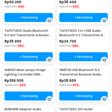
ITO2
Toslink ke RCA
Rp
50.200
Rp
38.400
Rp
86.900
43%
Rp
63.900
40%
+ Keranjang
+ Keranjang
TaffSTUDIO Audio Bluetooth
TaffSTUDIO 2 in 1 USB Audio
5.0 2in1 Transmitter & Receiver
Bluetooth 5.0 Transmitter &
3.5mm - KN321
Receiver - KN330
Rp
38.000
Rp
24.700
Rp
67.900
45%
Rp
47.900
49%
+ Keranjang
+ Keranjang
SHEHDS Mixer Lampu Stage
VIKEFON USB Bluetooth 5.0
Lighting Controller DMX
Transmitter Receiver Audio
Console DJ 192CH - SHE-
Adapter - RT02
Rp
356.500
Rp
28.600
DMX512
Rp
465.900
24%
Rp
53.900
47%
+ Keranjang
+ Keranjang
BUNDWIN Adapter Audio
TaffSTUDIO 2in1 Audio