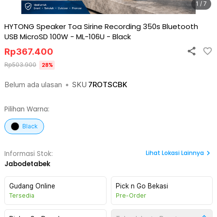
1 / 7
HYTONG Speaker Toa Sirine Recording 350s Bluetooth
USB MicroSD 100W - ML-106U
-
Black
Rp
367.400
Rp
503.900
28
%
Belum ada ulasan
•
SKU
7ROTSCBK
Pilihan Warna:
Black
Lihat
Lokasi Lainnya
Informasi Stok:
Jabodetabek
Gudang Online
Pick n Go Bekasi
Tersedia
Pre-Order