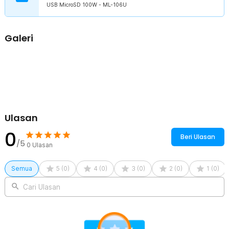
USB MicroSD 100W - ML-106U
1 x Panduan Penggunaan
Galeri
Ulasan
0
Beri Ulasan
/5
0
Ulasan
Semua
5
(
0
)
4
(
0
)
3
(
0
)
2
(
0
)
1
(
0
)
Cari Ulasan