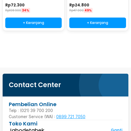
with Remote 85W - Z-27
White 6500K 30W - BL-94
Rp
72.300
Rp
24.800
Rp
108.900
34%
Rp
47.900
49%
+ Keranjang
+ Keranjang
Ingatkan Saya
Contact Center
Pembelian Online
Telp : (021) 39 700 200
Customer Service (WA) :
0899 721 7050
Toko Kami
Jabodetabek
Ganti