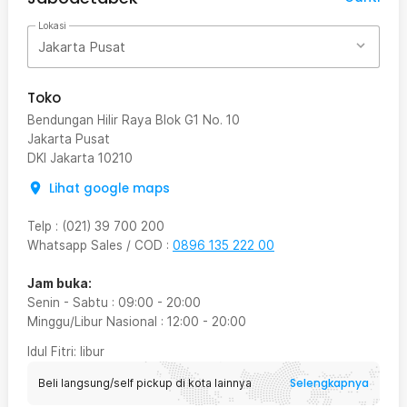
Lokasi
Jakarta Pusat
Toko
Bendungan Hilir Raya Blok G1 No. 10
Jakarta Pusat
DKI Jakarta
10210
Lihat google maps
Telp
:
(021) 39 700 200
Whatsapp Sales / COD
:
0896 135 222 00
Jam buka:
Senin - Sabtu
:
09:00
-
20:00
Minggu/Libur Nasional
:
12:00
-
20:00
Idul Fitri
: libur
Selengkapnya
Beli langsung/self pickup di kota lainnya