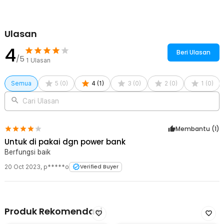
Ulasan
4
Beri Ulasan
/5
1
Ulasan
Semua
5
(
0
)
4
(
1
)
3
(
0
)
2
(
0
)
1
(
0
)
Cari Ulasan
Membantu (
1
)
Untuk di pakai dgn power bank
Berfungsi baik
20 Oct 2023
,
p*****o
Verified Buyer
Produk Rekomendasi