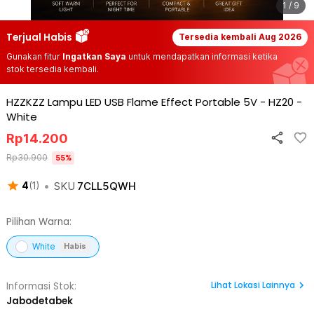
1 / 9
Terjual Habis
Tersedia kembali
Aug 2026
Gunakan fitur
Ingatkan Saya
untuk mendapatkan informasi ketika
stok tersedia kembali.
HZZKZZ Lampu LED USB Flame Effect Portable 5V - HZ20
-
White
Rp
14.200
Rp
30.900
55
%
•
SKU
7CLL5QWH
4
(
1
)
Pilihan Warna:
White
Habis
Lihat
Lokasi Lainnya
Informasi Stok:
Jabodetabek