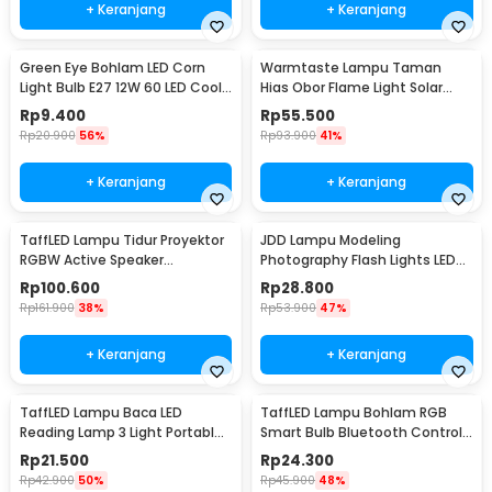
+ Keranjang
+ Keranjang
Green Eye Bohlam LED Corn
Warmtaste Lampu Taman
Light Bulb E27 12W 60 LED Cool
Hias Obor Flame Light Solar
White - E262
IP65 Warm White - YMJ010
Rp
9.400
Rp
55.500
Rp
20.900
56%
Rp
93.900
41%
+ Keranjang
+ Keranjang
TaffLED Lampu Tidur Proyektor
JDD Lampu Modeling
RGBW Active Speaker
Photography Flash Lights LED
Bluetooth Remote - BL-XK01
E27 150W Warm White - jD01
Rp
100.600
Rp
28.800
Rp
161.900
38%
Rp
53.900
47%
+ Keranjang
+ Keranjang
TaffLED Lampu Baca LED
TaffLED Lampu Bohlam RGB
Reading Lamp 3 Light Portable
Smart Bulb Bluetooth Control
Cool White - EF168
E27 800Lumen 10W - TY-10W
Rp
21.500
Rp
24.300
Rp
42.900
50%
Rp
45.900
48%