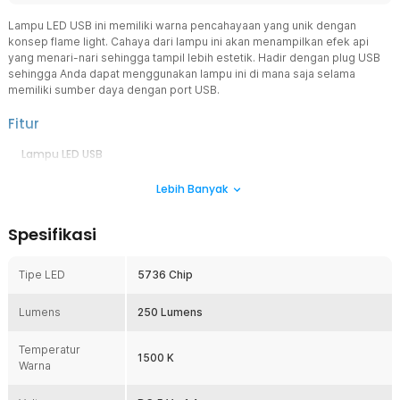
Lampu LED USB ini memiliki warna pencahayaan yang unik dengan
konsep flame light. Cahaya dari lampu ini akan menampilkan efek api
yang menari-nari sehingga tampil lebih estetik. Hadir dengan plug USB
sehingga Anda dapat menggunakan lampu ini di mana saja selama
memiliki sumber daya dengan port USB.
Fitur
Lampu LED USB
Menggunakan USB sebagai sumber daya energinya, lampu LED ini
Lebih Banyak
tentunya lebih mudah untuk digunakan. Anda dapat menghubungkan
lampu dengan power bank, laptop, PC, atau ke colokan listrik yang
memiliki port USB. Desain portabel membuat lampu dapat
Spesifikasi
digunakan di mana saja seperti di ruangan kamar, dibawa camping,
dan lainnya.
Tipe LED
5736 Chip
Konsep Cahaya Flame
Tidak seperti lampu lainnya, lampu ini memiliki warna pencahayaan
Lumens
yang unik dengan konsep cahaya flame. Cahaya yang dihasilkan
250 Lumens
akan muncul seperti kobaran api yang menari-nari sehingga cocok
dijadikan sebagai lampu dekorasi.
Temperatur
1500 K
Warna
Komponen Berkualitas
Lampu LED ini menggunakan komponen-komponen berkualitas