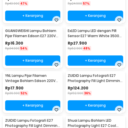
Rp
43.900
47%
Rp
24.900
57%
+ Keranjang
+ Keranjang
GUANGWEISHI Lampu Bohlam
ExLED Lampu LED dengan PIR
Pijar Filamen Edison E27 220V
Sensor E27 Warm White 3500K
4W - ST64
12W - Ex01
Rp
16.300
Rp
27.900
Rp
34.900
54%
Rp
52.900
48%
+ Keranjang
+ Keranjang
YNL Lampu Pijar Filamen
ZUIDID Lampu Fotografi E27
Vintage Bohlam Edison 220V
Photography Fill Light Dimming
40W - T45
with Remote 150W - Z-27
Rp
17.900
Rp
124.200
Rp
36.900
52%
Rp
192.900
36%
+ Keranjang
+ Keranjang
ZUIDID Lampu Fotografi E27
Shuai Lampu Bohlam LED
Photography Fill Light Dimming
Photography Light E27 Cool