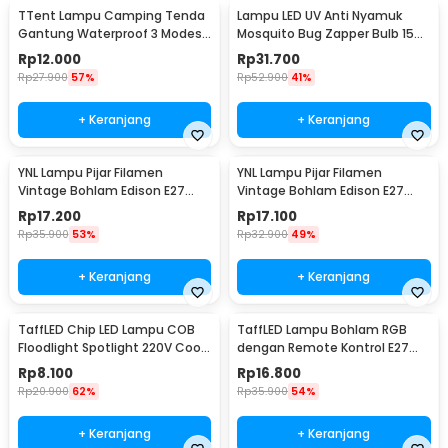
TTent Lampu Camping Tenda
Lampu LED UV Anti Nyamuk
Gantung Waterproof 3 Modes
Mosquito Bug Zapper Bulb 15W
6000K 1.5W - 5188
E27 Cool White - YC1350
Rp
12.000
Rp
31.700
Rp
27.900
57%
Rp
52.900
41%
+ Keranjang
+ Keranjang
YNL Lampu Pijar Filamen
YNL Lampu Pijar Filamen
Vintage Bohlam Edison E27
Vintage Bohlam Edison E27
40W - ST64
60W - ST64
Rp
17.200
Rp
17.100
Rp
35.900
53%
Rp
32.900
49%
+ Keranjang
+ Keranjang
TaffLED Chip LED Lampu COB
TaffLED Lampu Bohlam RGB
Floodlight Spotlight 220V Cool
dengan Remote Kontrol E27
White 6000K 50W - COB4060-
3W - BONDA B2
Rp
8.100
Rp
16.800
AC220-50
Rp
20.900
62%
Rp
35.900
54%
+ Keranjang
+ Keranjang