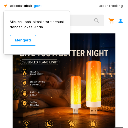
Jabodetabek
ganti
Order Tracking
Alat Kopi
Silakan ubah lokasi store sesuai
dengan lokasi Anda.
Mengerti