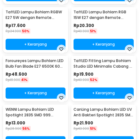
TaffLED Lampu Bohlam RGBW
TaffLED Lampu Bohlam RGB
E27 5W dengan Remote
15W E27 dengan Remote
Control - A60
Control - B5
Rp
17.600
Rp
20.300
Rp
34.900
50%
Rp
40.900
51%
+ Keranjang
+ Keranjang
Foroureyes Lampu Bohlam LED
TaffLED Fitting Lampu Bohlam
Bulb Fan Blade E27 6500K 60W
Studio LED Minimalis Cabang 4
- KK-2560
E27 220V - HU-400
Rp
48.600
Rp
19.900
Rp
81.900
41%
Rp
40.900
52%
+ Keranjang
+ Keranjang
WENNI Lampu Bohlam LED
CanLing Lampu Bohlam LED UV
Spotlight 2835 SMD 999
Anti Bakteri Spotlight 2835 SMD
Lumens 180 Degree 9W E27
220V E27 - D3-F3-01
Rp
13.000
Rp
21.900
Rp
28.900
56%
Rp
43.900
51%