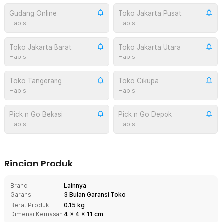
Gudang Online
Toko Jakarta Pusat
Habis
Habis
Toko Jakarta Barat
Toko Jakarta Utara
Habis
Habis
Toko Tangerang
Toko Cikupa
Habis
Habis
Pick n Go Bekasi
Pick n Go Depok
Habis
Habis
Rincian Produk
Brand
Lainnya
Garansi
3 Bulan Garansi Toko
Berat Produk
0.15 kg
Dimensi Kemasan
4
x
4
x
11
cm