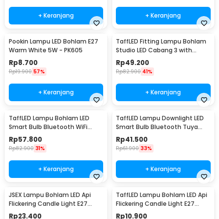
+ Keranjang
+ Keranjang
Pookin Lampu LED Bohlam E27
TaffLED Fitting Lampu Bohlam
Warm White 5W - PK605
Studio LED Cabang 3 with
Switch 220V E27 - HU-300
Rp
8.700
Rp
49.200
Rp
19.900
57%
Rp
82.900
41%
+ Keranjang
+ Keranjang
TaffLED Lampu Bohlam LED
TaffLED Lampu Downlight LED
Smart Bulb Bluetooth WiFi
Smart Bulb Bluetooth Tuya
RGBCW E27 220V 9W - A60
10W RGBCW - A61
Rp
57.800
Rp
41.500
Rp
82.900
31%
Rp
61.900
33%
+ Keranjang
+ Keranjang
JSEX Lampu Bohlam LED Api
TaffLED Lampu Bohlam LED Api
Flickering Candle Light E27
Flickering Candle Light E27
Warm White 3W - CB3
Orange 3W - OM-BB-3W
Rp
23.400
Rp
10.900