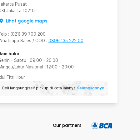
Jakarta Pusat
DKI Jakarta
10210
Lihat google maps
Telp
:
(021) 39 700 200
Whatsapp Sales / COD
:
0896 135 222 00
Jam buka:
Senin - Sabtu
:
09:00
-
20:00
Minggu/Libur Nasional
:
12:00
-
20:00
Idul Fitri
: libur
Selengkapnya
Beli langsung/self pickup di kota lainnya
Our partners