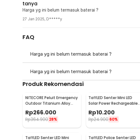
tanya
Kelengkapan Produk
Harga yg ini belum termasuk baterai ?
27 Jan 2025
,
D*****y
Rincian yang Anda dapatkan untuk pembelian produk ini
1 x IBEN Senter LED P35 Waterproof USB Rechargea
1 x Kabel USB Type C
FAQ
1 x Baterai 18350 (Khusus Varian with Battery)
1 x Kotak Penyimpanan
Harga yg ini belum termasuk baterai ?
Harga yg ini belum termasuk baterai ?
Produk Rekomendasi
NITECORE Peluit Emergency
TaffLED Senter Mini LED
Outdoor Titanium Alloy
Solar Power Rechargeable
EDC Survival 120dB - NWS10
Keychain 3 LED 0.8W - XY
Rp
266.000
Rp
10.200
Rp
364.900
Rp
24.900
28%
60%
TaffLED Senter LED Mini
TaffLED Police Senter LED