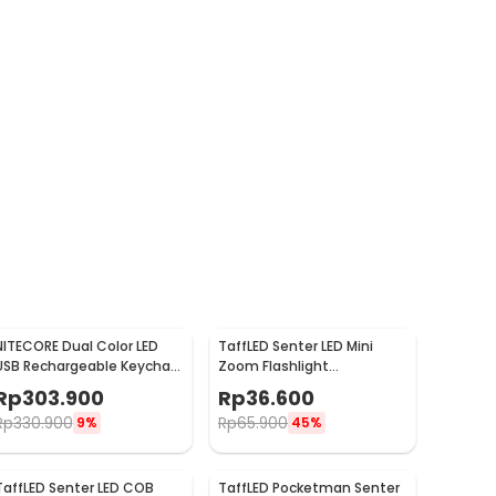
NITECORE Dual Color LED
TaffLED Senter LED Mini
USB Rechargeable Keychain
Zoom Flashlight
Light - THUMB
Rechargeable Q5 2000
Rp
303.900
Rp
36.600
Lumens
Rp
330.900
Rp
65.900
9%
45%
TaffLED Senter LED COB
TaffLED Pocketman Senter