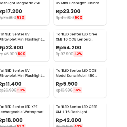
Flashlight Magnetic 250
UV Mini Flashlight 395nm -
Lumens - BC12
P1-UV
Rp
17.200
Rp
23.300
Rp
35.900
Rp
45.900
53%
50%
TaffLED Senter UV
TaffLED Senter LED Cree
Ultraviolet Mini Flashlight
XML T6 COB Lentera
395nm 21 LED - UV-21
Rechargeable 2300 Lumens
Rp
23.900
Rp
54.200
- WY8106
Rp
46.900
Rp
92.900
50%
42%
TaffLED Senter UV
TaffLED Senter LED COB
Ultraviolet Mini Flashlight
Model Kunci Mobil 450
400nm 9 LED - UV-395
Lumens - ZK20
Rp
11.400
Rp
5.900
Rp
26.900
Rp
16.900
58%
66%
TaffLED Senter LED XPE
TaffLED Senter LED CREE
Rechargeable Waterproof
XM-L T6 Flashlight
IPX4 200 Lumens - 3187
Rechargeable 500 Lumens
Rp
18.000
Rp
42.000
- CH1463
Rp
37.900
Rp
72.900
53%
43%