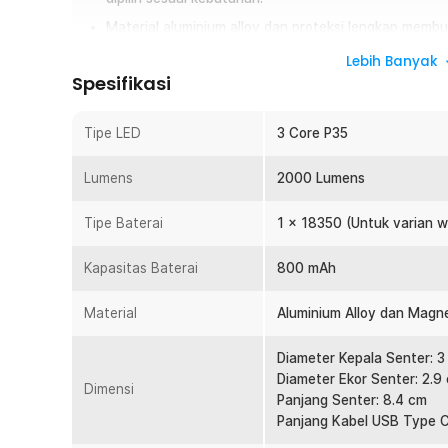
Material aluminium alloy dan proteksi lengkap membu
tahan lama.
Lebih Banyak
Spesifikasi
Overview
Sering kesulitan melihat jalan saat camping, hiking, mema
Tipe LED
3 Core P35
Senter biasa sering kali kurang terang, cepat habis bater
mana. IBEN Senter LED Rechargeable P35 2000 Lumens ha
Lumens
2000 Lumens
yang terang, tangguh, dan mudah digunakan dalam berbag
isi ulang, serta fitur magnet dan klip praktis, senter LED
Tipe Baterai
1 x 18350 (Untuk varian w
kebutuhan darurat sehari-hari.
Fitur
Kapasitas Baterai
800 mAh
Compact dan Ergonomis
Material
Aluminium Alloy dan Magn
Ukuran yang compact memastikan senter LED ini cocok
bertualang. Bagian basenya dilengkapi pengait magnet
Diameter Kepala Senter: 3
ditempel ke berbagai permukaan. Klip kuat pada bag
Diameter Ekor Senter: 2.9
Dimensi
senter saat beraktivitas.
Panjang Senter: 8.4 cm
LED P35 Super Terang
Panjang Kabel USB Type C
Menggunakan chip LED P35 berkualitas tinggi yang m