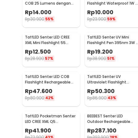
COB 25 Lumens dengan
Flashlight Waterproof 1W -
Carabiner - BM-9402
TAC2L
Rp
14.000
Rp
10.000
Rp
30.900
Rp
23.900
55%
59%
TaffLED Senter LED CREE
TaffLED Senter UV Mini
XML Mini Flashlight 55
Flashlight Pen 395nm 3W -
Lumens - Mini 865
UV-10
Rp
12.500
Rp
19.200
Rp
28.900
Rp
38.900
57%
51%
TaffLED Senter LED COB
TaffLED Senter UV
Flashlight Rechargeable
Ultraviolet Flashlight
2000 Lumens - 175A
Waterproof 400nm 51 LED 
Rp
47.600
Rp
50.300
UV-51
Rp
80.900
Rp
86.900
42%
43%
TaffLED Pocketman Senter
BEEBEST Senter LED
LED CREE XML Q5
Outdoor Rechargeable
Waterproof 2000 Lumens -
Waterproof IPX6 1000
Rp
41.900
Rp
287.100
P1
Lumens - FZ101
Rp
72.900
Rp
393.900
43%
28%