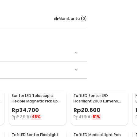
Membantu (
0
)
:
ble 2000 Lumens - P35
Senter LED Telescopic
TaffLED Senter LED
Flexible Magnetic Pick Up
Flashlight 2000 Lumens
Flashlight Aluminium
Zoom Waterproof -
Rp
34.700
Rp
20.600
Pocketman P1
Rp
62.900
Rp
41.900
45%
51%
TaffLED Senter Flashlight
TaffLED Medical Light Pen