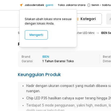
Jabodetabek
ganti
Toko Jakarta Utara
Toko Tangerang
Kategori
A
Silakan ubah lokasi store sesuai
Toko Cikupa
dengan lokasi Anda.
Pick n Go Jakarta Barat
Senin - J
Sport & Outdoor
Senter LED
Senter LED Mini
IBEN S
Mengerti
Pick n Go Bekasi
Senin - Jumat (08
Pick n Go Depok
Senin - Jumat (08
Rincian Produk
Toko Jakarta Pusat
Senin - Sabtu
Brand
IBEN
Berat
Toko Jakarta Barat
Senin - Sabtu
Garansi
1 Tahun Garansi Toko
Dime
Toko Jakarta Utara
Toko Tangerang
Keunggulan Produk
Toko Cikupa
Hadir dengan ukuran compact yang mudah dibawa saat
Pick n Go Jakarta Barat
Senin - J
ruangan.
Pick n Go Bekasi
Senin - Jumat (08
Chip LED P35 hasilkan cahaya super terang hingga 2
Pick n Go Depok
Senin - Jumat (08
Terdapat 5 mode penggunaan, yakni high, medium, low
dipilih sesuai kebutuhan.