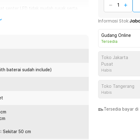
at senter LED tidak mudah rusak serta
Informasi Stok:
Jab
Gudang Online
ncing malam, atau ketika listrik padam?
Tersedia
ainya, dan kurang praktis dibawa ke mana-
dir sebagai solusi pencahayaan portable
Toko Jakarta
ai kondisi. Dengan desain compact, baterai
Pusat
 ini siap menemani aktivitas outdoor maupun
ith baterai sudah include)
Habis
Toko Tangerang
Habis
et
 digunakan sebagai teman saat
Tersedia bayar d
 super kuat yang membuat senter dapat
 cm
ian bawah juga memudahkan Anda membawa
 cm
: Sekitar 50 cm
ampu menghasilkan cahaya hingga 2000