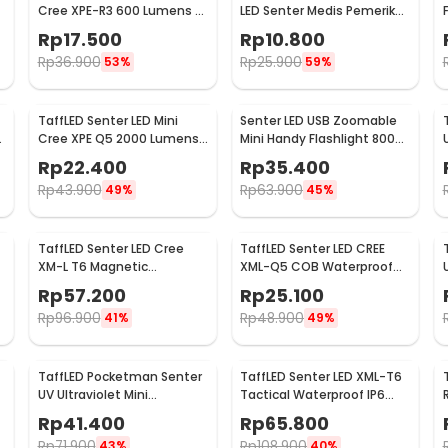
Cree XPE-R3 600 Lumens -
LED Senter Medis Pemeriksa
SE-A02
Mata - Ti4
Rp
17.500
Rp
10.800
Rp
36.900
Rp
25.900
53%
59%
TaffLED Senter LED Mini
Senter LED USB Zoomable
Cree XPE Q5 2000 Lumens
Mini Handy Flashlight 800
- Mini864
Lumens
Rp
22.400
Rp
35.400
Rp
43.900
Rp
63.900
49%
45%
TaffLED Senter LED Cree
TaffLED Senter LED CREE
XM-L T6 Magnetic
XML-Q5 COB Waterproof
-
Waterproof IPX6 8000
IP54 3800 Lumens - P1
Rp
57.200
Rp
25.100
Lumens - E17 COB
Rp
96.900
Rp
48.900
41%
49%
TaffLED Pocketman Senter
TaffLED Senter LED XML-T6
UV Ultraviolet Mini
Tactical Waterproof IP6
Rechargeable 395nm -
3000 Lumens - E97
Rp
41.400
Rp
65.800
P1UV
Rp
71.900
Rp
108.900
43%
40%