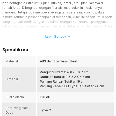
perlindungan ekstra untuk pintu kulkas, lemari, atau pintu lainnya di
rumah Anda. Dilengkapi dengan fitur alarm, produk ini tidak hanya
mengunci tetapi juga memberi peringatan suara saat kunci dipaksa
dibuka. Mudah dipasang tanpa alat tambahan, kunci ini cocok untuk Anda
yang mencari perlindungan maksimal dengan kemudahan penggunaan.
Pilihan sempurna untuk memastikan rumah tetap aman dan nyaman bagi
seluruh keluarga.
Lebih Banyak
Fitur
Spesifikasi
Desain Dual Lock untuk Perlindungan Maksimal
Kombinasi dua mekanisme penguncian membuat kunci ini lebih
aman dibandingkan kunci biasa. Dengan dual lock, anak-anak tidak
Material
ABS dan Stainless Steel
akan mudah membuka pintu atau lemari, sehingga barang-barang
berbahaya tetap aman. Desain ini juga memastikan kunci tetap
Pengunci Utama: 4 x 2.5 x 7 cm
kokoh meskipun digunakan pada pintu yang sering dibuka-tutup.
Dudukan Rantai: 3.5 x 2.5 x 7 cm
Dimensi
Fitur Alarm untuk Peringatan Tambahan
Panjang Rantai: Sekitar 19 cm
Dilengkapi dengan sistem alarm bawaan yang akan berbunyi saat
Panjang Kabel USB Type C: Sekitar 24 cm
kunci dirusak atau dibuka secara paksa. Fitur ini memberikan
keamanan tambahan dan memperingatkan Anda secara langsung
Suara Alarm
120 dB
jika ada usaha membuka kunci tanpa izin. Alarm ini dirancang
dengan suara yang cukup keras namun tidak mengganggu
Port Pengisian
kenyamanan.
Type C
Daya