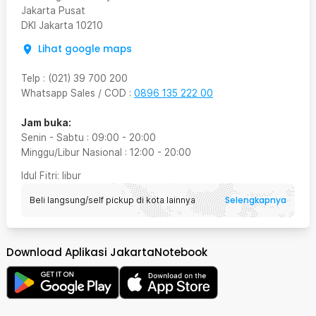
Jakarta Pusat
DKI Jakarta
10210
Lihat google maps
Telp
:
(021) 39 700 200
Whatsapp Sales / COD
:
0896 135 222 00
Jam buka:
Senin - Sabtu
:
09:00
-
20:00
Minggu/Libur Nasional
:
12:00
-
20:00
Idul Fitri
: libur
Selengkapnya
Beli langsung/self pickup di kota lainnya
Download Aplikasi JakartaNotebook