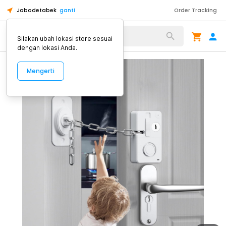
Jabodetabek
ganti
Order Tracking
Alat Kopi
Silakan ubah lokasi store sesuai
dengan lokasi Anda.
Mengerti