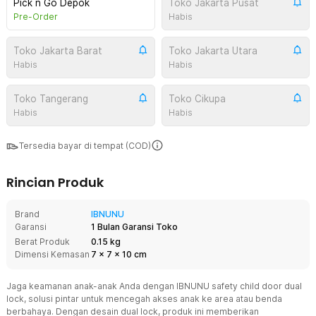
Pick n Go Depok
Toko Jakarta Pusat
Pre-Order
Habis
Toko Jakarta Barat
Toko Jakarta Utara
Habis
Habis
Toko Tangerang
Toko Cikupa
Habis
Habis
Tersedia bayar di tempat (COD)
Rincian Produk
Brand
IBNUNU
Garansi
1 Bulan Garansi Toko
Berat Produk
0.15 kg
Dimensi Kemasan
7
x
7
x
10
cm
Jaga keamanan anak-anak Anda dengan IBNUNU safety child door dual
lock, solusi pintar untuk mencegah akses anak ke area atau benda
berbahaya. Dengan desain dual lock, produk ini memberikan