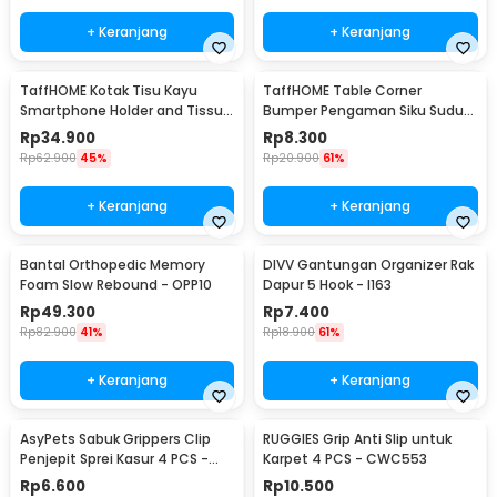
+ Keranjang
+ Keranjang
TaffHOME Kotak Tisu Kayu
TaffHOME Table Corner
Smartphone Holder and Tissue
Bumper Pengaman Siku Sudut
Box - ZJ05
Meja Silicone 10 PCS - FY21
Rp
34.900
Rp
8.300
Rp
62.900
45%
Rp
20.900
61%
+ Keranjang
+ Keranjang
Bantal Orthopedic Memory
DIVV Gantungan Organizer Rak
Foam Slow Rebound - OPP10
Dapur 5 Hook - I163
Rp
49.300
Rp
7.400
Rp
82.900
41%
Rp
18.900
61%
+ Keranjang
+ Keranjang
AsyPets Sabuk Grippers Clip
RUGGIES Grip Anti Slip untuk
Penjepit Sprei Kasur 4 PCS -
Karpet 4 PCS - CWC553
PJP4
Rp
6.600
Rp
10.500