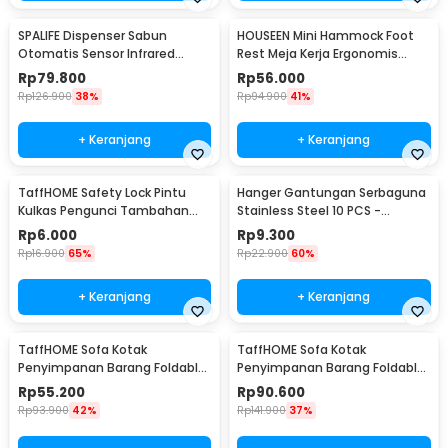
SPALIFE Dispenser Sabun
HOUSEEN Mini Hammock Foot
Otomatis Sensor Infrared
Rest Meja Kerja Ergonomis
Stainless Steel 250ml - AD-03
Sandaran Kaki
Rp
79.800
Rp
56.000
Rp
126.900
38%
Rp
94.900
41%
+ Keranjang
+ Keranjang
TaffHOME Safety Lock Pintu
Hanger Gantungan Serbaguna
Kulkas Pengunci Tambahan
Stainless Steel 10 PCS -
Tempel - S1843
M127105
Rp
6.000
Rp
9.300
Rp
16.900
65%
Rp
22.900
60%
+ Keranjang
+ Keranjang
TaffHOME Sofa Kotak
TaffHOME Sofa Kotak
Penyimpanan Barang Foldable
Penyimpanan Barang Foldable
Storage Box 30x30x30cm - L170
Storage Box 48x30x30cm - L170
Rp
55.200
Rp
90.600
Rp
93.900
42%
Rp
141.900
37%