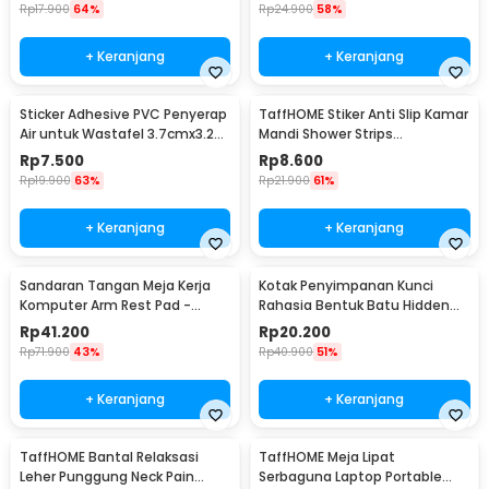
Rp
17.900
64%
Rp
24.900
58%
+ Keranjang
+ Keranjang
Sticker Adhesive PVC Penyerap
TaffHOME Stiker Anti Slip Kamar
Air untuk Wastafel 3.7cmx3.2M
Mandi Shower Strips
- CN1222
20x380mm 6 PCS - TT-19
Rp
7.500
Rp
8.600
Rp
19.900
63%
Rp
21.900
61%
+ Keranjang
+ Keranjang
Sandaran Tangan Meja Kerja
Kotak Penyimpanan Kunci
Komputer Arm Rest Pad -
Rahasia Bentuk Batu Hidden
91526
Key Box - B0521
Rp
41.200
Rp
20.200
Rp
71.900
43%
Rp
40.900
51%
+ Keranjang
+ Keranjang
TaffHOME Bantal Relaksasi
TaffHOME Meja Lipat
Leher Punggung Neck Pain
Serbaguna Laptop Portable