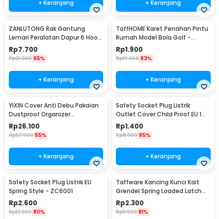
+ Keranjang
+ Keranjang
ZANLUTONG Rak Gantung
TaffHOME Karet Penahan Pintu
Lemari Peralatan Dapur 6 Hook
Rumah Model Bola Golf -
Besi - 2137
HDS209
Rp
7.700
Rp
1.900
Rp
21.900
65%
Rp
10.900
83%
+ Keranjang
+ Keranjang
YIXIN Cover Anti Debu Pakaian
Safety Socket Plug Listrik
Dustproof Organizer
Outlet Cover Child Proof EU 1
60x30x110cm - PEVA
PCS
Rp
26.100
Rp
1.400
Rp
57.900
55%
Rp
8.900
85%
+ Keranjang
+ Keranjang
Safety Socket Plug Listrik EU
Taffware Kancing Kunci Kait
Spring Style - ZC6001
Grendel Spring Loaded Latch
Catch Hasp - KAK-J107
Rp
2.600
Rp
2.300
Rp
12.900
80%
Rp
11.900
81%