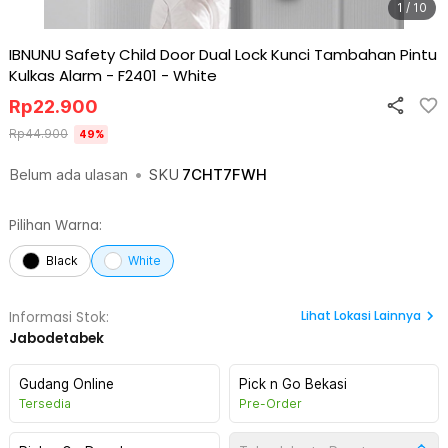
1 / 10
IBNUNU Safety Child Door Dual Lock Kunci Tambahan Pintu
Kulkas Alarm - F2401
-
White
Rp
22.900
Rp
44.900
49
%
Belum ada ulasan
•
SKU
7CHT7FWH
Pilihan Warna:
Black
White
Lihat
Lokasi Lainnya
Informasi Stok:
Jabodetabek
Gudang Online
Pick n Go Bekasi
Tersedia
Pre-Order