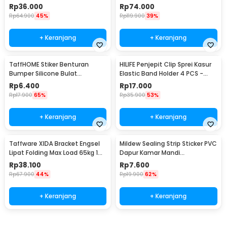
Relief - HBF001
Desk Minimalist Design - BO60
Rp
36.000
Rp
74.000
Rp
64.900
45%
Rp
119.900
39%
+ Keranjang
+ Keranjang
TaffHOME Stiker Benturan
HILIFE Penjepit Clip Sprei Kasur
Bumper Silicone Bulat
Elastic Band Holder 4 PCS -
Hemispherical 100 PCS - FZL10
200TC
Rp
6.400
Rp
17.000
Rp
17.900
65%
Rp
35.900
53%
+ Keranjang
+ Keranjang
Taffware XIDA Bracket Engsel
Mildew Sealing Strip Sticker PVC
Lipat Folding Max Load 65kg 14
Dapur Kamar Mandi
Inch 2 PCS - JM007
3.7cmx3.2M
Rp
38.100
Rp
7.600
Rp
67.900
44%
Rp
19.900
62%
+ Keranjang
+ Keranjang