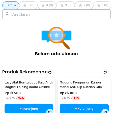
Semua
5
(
0
)
4
(
0
)
3
(
0
)
2
(
0
)
1
(
0
)
Cari Ulasan
Belum ada ulasan
Produk Rekomendasi
Lazy Alat Bantu Lipat Baju Anak
Gagang Pengaman Kamar
Magical Folding Board Children
Mandi Anti Slip Suction Grip
Cloth - 002
Handle Safety - SG-188
Rp
19.500
Rp
26.000
Rp
39.900
52%
Rp
49.900
48%
+ Keranjang
+ Keranjang