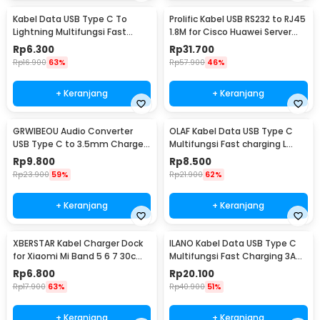
Kabel Data USB Type C To
Prolific Kabel USB RS232 to RJ45
Lightning Multifungsi Fast
1.8M for Cisco Huawei Server
Charging 5V 2A 1M - 1636
Router - PL2303RA
Rp
6.300
Rp
31.700
Rp
16.900
63%
Rp
57.900
46%
+ Keranjang
+ Keranjang
GRWIBEOU Audio Converter
OLAF Kabel Data USB Type C
USB Type C to 3.5mm Charger
Multifungsi Fast charging L
Port - GR35C
Shape 5A 1M - OL01
Rp
9.800
Rp
8.500
Rp
23.900
59%
Rp
21.900
62%
+ Keranjang
+ Keranjang
XBERSTAR Kabel Charger Dock
ILANO Kabel Data USB Type C
for Xiaomi Mi Band 5 6 7 30cm
Multifungsi Fast Charging 3A
- EDCS300
60W 1.2M - ILC3
Rp
6.800
Rp
20.100
Rp
17.900
63%
Rp
40.900
51%
+ Keranjang
+ Keranjang