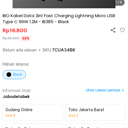
1 / 8
IBO Kabel Data 3in1 Fast Charging Lightning Micro USB
Type C 66W 1.2M - IB385
-
Black
Rp
16.800
Rp
35.900
54
%
Belum ada ulasan
•
SKU
7CUA34BK
Pilihan Warna:
Black
Lihat
Lokasi Lainnya
Informasi Stok:
Jabodetabek
Gudang Online
Toko Jakarta Barat
sisa
9
sisa
2