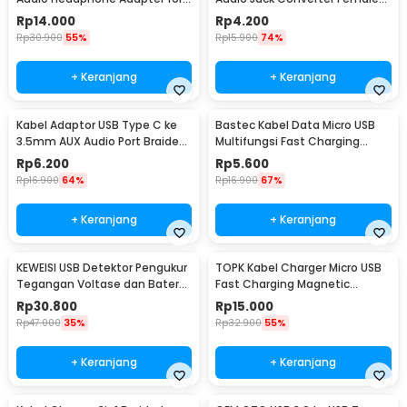
iPhone - JH-001
10.5cm - L41
Rp
14.000
Rp
4.200
Rp
30.900
55%
Rp
15.900
74%
+ Keranjang
+ Keranjang
Kabel Adaptor USB Type C ke
Bastec Kabel Data Micro USB
3.5mm AUX Audio Port Braided
Multifungsi Fast Charging
- PJ1645-01
Braided 100cm - BN100
Rp
6.200
Rp
5.600
Rp
16.900
64%
Rp
16.900
67%
+ Keranjang
+ Keranjang
KEWEISI USB Detektor Pengukur
TOPK Kabel Charger Micro USB
Tegangan Voltase dan Baterai
Fast Charging Magnetic
Tester - KWS-V20
Braided 5V 2.4A 1M - CS1711
Rp
30.800
Rp
15.000
Rp
47.000
35%
Rp
32.900
55%
+ Keranjang
+ Keranjang