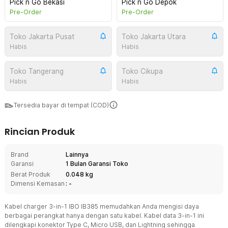
Pick n Go Bekasi
Pick n Go Depok
Pre-Order
Pre-Order
Toko Jakarta Pusat
Toko Jakarta Utara
Habis
Habis
Toko Tangerang
Toko Cikupa
Habis
Habis
Tersedia bayar di tempat (COD)
Rincian Produk
Brand
Lainnya
Garansi
1 Bulan Garansi Toko
Berat Produk
0.048 kg
Dimensi Kemasan
: -
Kabel charger 3-in-1 IBO IB385 memudahkan Anda mengisi daya
berbagai perangkat hanya dengan satu kabel. Kabel data 3-in-1 ini
dilengkapi konektor Type C, Micro USB, dan Lightning sehingga