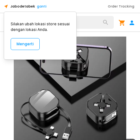
Jabodetabek
ganti
Order Tracking
Alat Kopi
Silakan ubah lokasi store sesuai
dengan lokasi Anda.
Mengerti