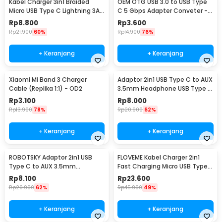
Kabel Charger 3in1 Braided
OEM OTG USB 3.0 to USB Type
Micro USB Type C Lightning 3A
C 5 Gbps Adapter Conveter -
1.2M - US186
US154
Rp
8.800
Rp
3.600
Rp
21.900
60%
Rp
14.900
76%
+ Keranjang
+ Keranjang
Xiaomi Mi Band 3 Charger
Adaptor 2in1 USB Type C to AUX
Cable (Replika 1:1) - OD2
3.5mm Headphone USB Type C
- W1O33
Rp
3.100
Rp
8.000
Rp
13.900
78%
Rp
20.900
62%
+ Keranjang
+ Keranjang
ROBOTSKY Adaptor 2in1 USB
FLOVEME Kabel Charger 2in1
Type C to AUX 3.5mm
Fast Charging Micro USB Type
Headphone and USB Type C -
C 14W 1.2M - B00626
Rp
8.100
Rp
23.600
S-K06
Rp
20.900
62%
Rp
45.900
49%
+ Keranjang
+ Keranjang