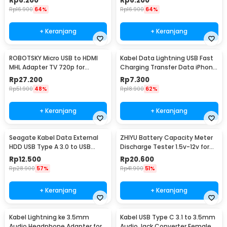
Rp
6.200
Rp
6.200
Rp
16.900
64%
Rp
16.900
64%
+ Keranjang
+ Keranjang
ROBOTSKY Micro USB to HDMI
Kabel Data Lightning USB Fast
MHL Adapter TV 720p for
Charging Transfer Data iPhone
Smartphone - S2
2.4A 1M - S-IP5G
Rp
27.200
Rp
7.300
Rp
51.900
48%
Rp
18.900
62%
+ Keranjang
+ Keranjang
Seagate Kabel Data External
ZHIYU Battery Capacity Meter
HDD USB Type A 3.0 to USB
Discharge Tester 1.5v-12v for
Micro B Cable 50cm - OD5.5
18650 - HW-586
Rp
12.500
Rp
20.600
(ORIGINAL)
Rp
28.900
57%
Rp
41.900
51%
+ Keranjang
+ Keranjang
Kabel Lightning ke 3.5mm
Kabel USB Type C 3.1 to 3.5mm
Audio Headphone Adapter for
Audio Jack Converter Female