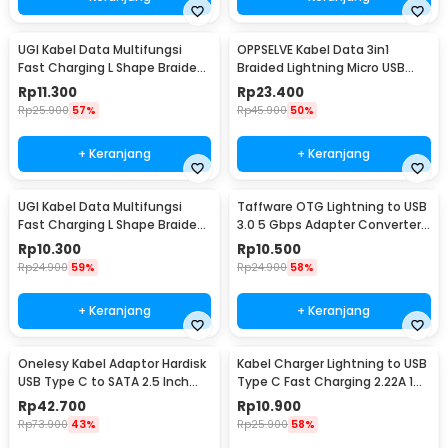
UGI Kabel Data Multifungsi
OPPSELVE Kabel Data 3in1
Fast Charging L Shape Braided
Braided Lightning Micro USB
2A 2M USB Type C - W-009
Type C 5V 6A 1.2M - OP142
Rp
11.300
Rp
23.400
Rp
25.900
57%
Rp
45.900
50%
+ Keranjang
+ Keranjang
UGI Kabel Data Multifungsi
Taffware OTG Lightning to USB
Fast Charging L Shape Braided
3.0 5 Gbps Adapter Converter
5V 2A 1M USB Type C - UGI02
- NO14
Rp
10.300
Rp
10.500
Rp
24.900
59%
Rp
24.900
58%
+ Keranjang
+ Keranjang
Onelesy Kabel Adaptor Hardisk
Kabel Charger Lightning to USB
USB Type C to SATA 2.5 Inch
Type C Fast Charging 2.22A 1M
Support 5G - ONUSBC
- V12
Rp
42.700
Rp
10.900
Rp
73.900
43%
Rp
25.900
58%