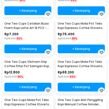
Rp
286.900
35%
Rp
45.900
49%
+ Keranjang
+ Keranjang
One Two Cups Cetakan Busa
One Two Cups Moka Pot Teko
Foam Kopi Latte Art 16 PCS -
Kopi Espresso Coffee Stovetop
JJYE01
6 Cup 300ml - Z20
Rp
7.200
Rp
76.400
Rp
18.900
62%
Rp
122.900
38%
+ Keranjang
+ Keranjang
One Two Cups Vietnam Drip
One Two Cups Moka Pot Teko
Coffee Filter Pot Saringan Kopi
Kopi Espresso Coffee Stovetop
180ml 8Q - LC1
4 Cup 200ml - Z20
Rp
13.800
Rp
68.200
Rp
30.900
56%
Rp
111.900
40%
+ Keranjang
+ Keranjang
One Two Cups Moka Pot Teko
One Two Cups Alat Penggiling
Kopi Espresso Coffee Stovetop
Kopi Manual Coffee Grinder
2 Cup 100ml - Z20
Wood - 16290