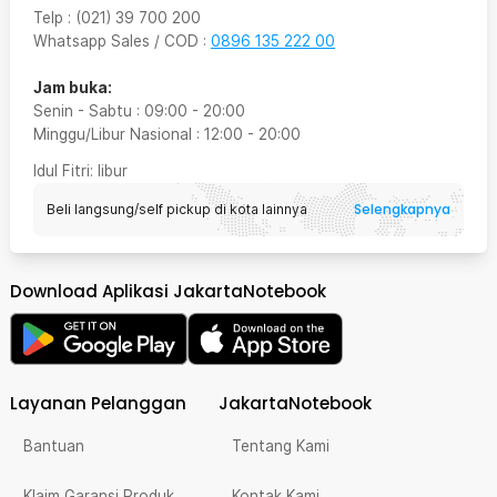
Telp
:
(021) 39 700 200
Whatsapp Sales / COD
:
0896 135 222 00
Jam buka:
Senin - Sabtu
:
09:00
-
20:00
Minggu/Libur Nasional
:
12:00
-
20:00
Idul Fitri
: libur
Selengkapnya
Beli langsung/self pickup di kota lainnya
Download Aplikasi JakartaNotebook
Layanan Pelanggan
JakartaNotebook
Bantuan
Tentang Kami
Klaim Garansi Produk
Kontak Kami