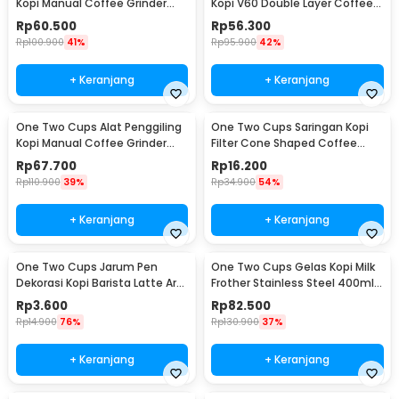
Kopi Manual Coffee Grinder
Kopi V60 Double Layer Coffee
Adjustable - RHNHA0176
Filter - FS-40S
Rp
60.500
Rp
56.300
Rp
100.900
41%
Rp
95.900
42%
+ Keranjang
+ Keranjang
One Two Cups Alat Penggiling
One Two Cups Saringan Kopi
Kopi Manual Coffee Grinder
Filter Cone Shaped Coffee
Adjustable - CF4146
Dripper 1 PCS - K741
Rp
67.700
Rp
16.200
Rp
110.900
39%
Rp
34.900
54%
+ Keranjang
+ Keranjang
One Two Cups Jarum Pen
One Two Cups Gelas Kopi Milk
Dekorasi Kopi Barista Latte Art
Frother Stainless Steel 400ml -
Needle 13cm - F3F27
WZ0011
Rp
3.600
Rp
82.500
Rp
14.900
76%
Rp
130.900
37%
+ Keranjang
+ Keranjang