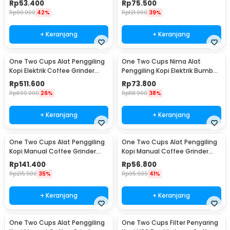
Rp
53.400
Rp
75.500
Rp
90.900
42%
Rp
121.900
39%
+ Keranjang
+ Keranjang
One Two Cups Alat Penggiling
One Two Cups Nima Alat
Kopi Elektrik Coffee Grinder
Penggiling Kopi Elektrik Bumbu
Adjustable - 600N
Coffee Grinder - NM-8300
Rp
511.600
Rp
73.800
Rp
690.900
26%
Rp
118.900
38%
+ Keranjang
+ Keranjang
One Two Cups Alat Penggiling
One Two Cups Alat Penggiling
Kopi Manual Coffee Grinder
Kopi Manual Coffee Grinder
Wood 30g - CW85532
160ml - CF012
Rp
141.400
Rp
56.800
Rp
215.900
35%
Rp
95.900
41%
+ Keranjang
+ Keranjang
One Two Cups Alat Penggiling
One Two Cups Filter Penyaring