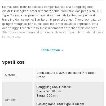
Nikmati kopi fresh kapan saja dengan iCafilas alat penggiling kopi
elektrik. Dilengkapi baterai rechargeable 2600 mAh dan pengisian USB
Type C, grinder ini praktis digunakan di rumah, kantor, maupun saat
traveling dan camping. Burr keramik presisi dengan 7 level pengaturan
gilingan menghasilkan bubuk kopi lebih merata untuk espresso, pour
over, hingga French press. Desain compact berbahan stainless steel
304 food-grade membuat grinder lebih awet, ringan, dan mudah dibawa
ke mana saja.
Fitur
Lebih Banyak
Burr Keramik Presisi
Menggunakan grinding core dan grinding disc berbahan keramik
Spesifikasi
yang mampu menghasilkan bubuk kopi lebih merata dibanding
sistem blade biasa. Burr keramik membantu menjaga suhu gilingan
tetap stabil sehingga aroma dan karakter kopi tetap terjaga.
Stainless Steel 304 dan Plastik PP Food-
Material
Material keramik juga lebih tahan aus dan awet untuk penggunaan
Grade
jangka panjang.
Material SUS 304 Premium
Penggiling Kopi Elektrik:
Body grinder menggunakan kombinasi stainless steel 304 dan
Diameter: 76 mm
plastik PP food-grade yang aman untuk kontak langsung dengan
Tinggi: 200 mm
Dimensi
makanan. Material berkualitas ini membantu menjaga kebersihan
sekaligus meningkatkan daya tahan produk. Selain kuat dan kokoh,
Panjang Kabel USB Type C: 60 cm