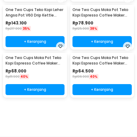
One Two Cups Teko Kopi Leher
One Two Cups Moka Pot Teko
Angsa Pot V60 Drip Kettle
Kopi Espresso Coffee Maker
960ml - RF-15
Stovetop 6 Cup 300ml - Z21
Rp
143.100
Rp
78.900
Rp
217.900
35%
Rp
125.900
38%
+ Keranjang
+ Keranjang
One Two Cups Moka Pot Teko
One Two Cups Moka Pot Teko
Kopi Espresso Coffee Maker
Kopi Espresso Coffee Maker
Stovetop 4 Cup 200ml - Z21
Stovetop 2 Cup 100ml - Z21
Rp
68.000
Rp
64.500
Rp
111.900
40%
Rp
106.900
40%
+ Keranjang
+ Keranjang
Ingatkan Saya