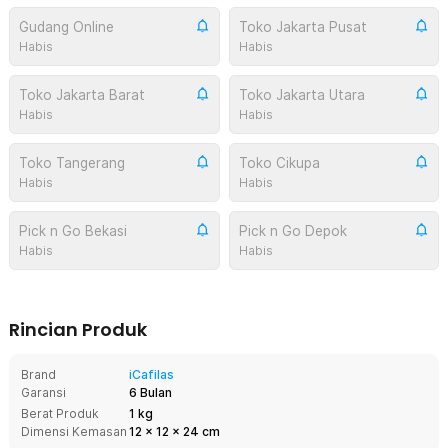
Gudang Online
Toko Jakarta Pusat
Habis
Habis
Toko Jakarta Barat
Toko Jakarta Utara
Habis
Habis
Toko Tangerang
Toko Cikupa
Habis
Habis
Pick n Go Bekasi
Pick n Go Depok
Habis
Habis
Rincian Produk
Brand
iCafilas
Garansi
6 Bulan
Berat Produk
1 kg
Dimensi Kemasan
12
x
12
x
24
cm