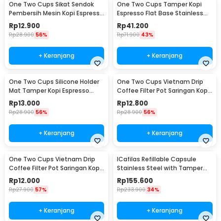
One Two Cups Sikat Sendok
One Two Cups Tamper Kopi
Pembersih Mesin Kopi Espresso
Espresso Flat Base Stainless
2in1 - 8809
Steel 51mm - SS51
Rp
12.900
Rp
41.200
Rp
28.900
56%
Rp
71.900
43%
+ Keranjang
+ Keranjang
One Two Cups Silicone Holder
One Two Cups Vietnam Drip
Mat Tamper Kopi Espresso
Coffee Filter Pot Saringan Kopi
Barista - 0310
124ml 7Q - LC1
Rp
13.000
Rp
12.800
Rp
28.900
56%
Rp
28.900
56%
+ Keranjang
+ Keranjang
One Two Cups Vietnam Drip
ICafilas Refillable Capsule
Coffee Filter Pot Saringan Kopi
Stainless Steel with Tamper
114ml 6Q - LC1
for Nespresso - F456
Rp
12.000
Rp
155.600
Rp
27.900
57%
Rp
233.900
34%
+ Keranjang
+ Keranjang