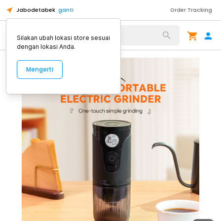
Jabodetabek
ganti
Order Tracking
Alat Kopi
Silakan ubah lokasi store sesuai
dengan lokasi Anda.
Mengerti