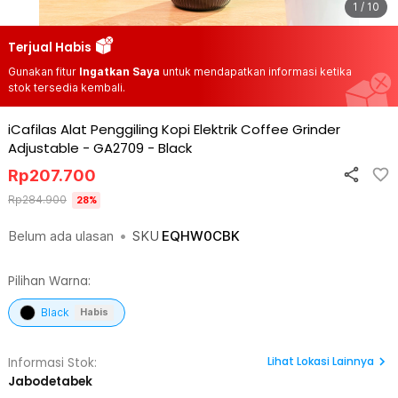
1 / 10
Terjual Habis
Gunakan fitur
Ingatkan Saya
untuk mendapatkan informasi ketika
stok tersedia kembali.
iCafilas Alat Penggiling Kopi Elektrik Coffee Grinder
Adjustable - GA2709
-
Black
Rp
207.700
Rp
284.900
28
%
Belum ada ulasan
•
SKU
EQHW0CBK
Pilihan Warna:
Black
Habis
Lihat
Lokasi Lainnya
Informasi Stok:
Jabodetabek