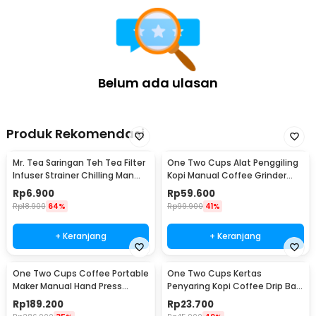
Belum ada ulasan
Produk Rekomendasi
Mr. Tea Saringan Teh Tea Filter
One Two Cups Alat Penggiling
Infuser Strainer Chilling Man
Kopi Manual Coffee Grinder
Silicon - MR03
Portable - WFCG9800
Rp
6.900
Rp
59.600
Rp
18.900
64%
Rp
99.900
41%
+ Keranjang
+ Keranjang
One Two Cups Coffee Portable
One Two Cups Kertas
Maker Manual Hand Press
Penyaring Kopi Coffee Drip Bag
Espresso 300ml - T35066
Paper Filter 50PCS - T111
Rp
189.200
Rp
23.700