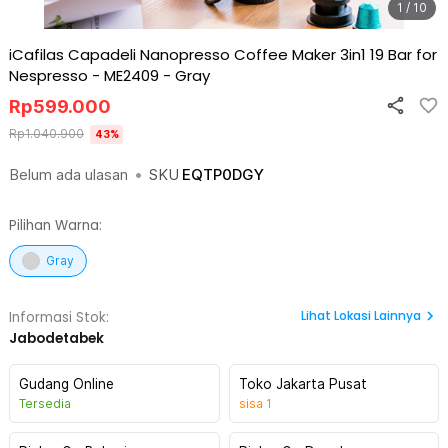
1 / 10
iCafilas Capadeli Nanopresso Coffee Maker 3in1 19 Bar for
Nespresso - ME2409
-
Gray
Rp
599.000
Rp
1.040.900
43
%
Belum ada ulasan
•
SKU
EQTP0DGY
Pilihan Warna:
Gray
Lihat
Lokasi Lainnya
Informasi Stok:
Jabodetabek
Gudang Online
Toko Jakarta Pusat
Tersedia
sisa
1