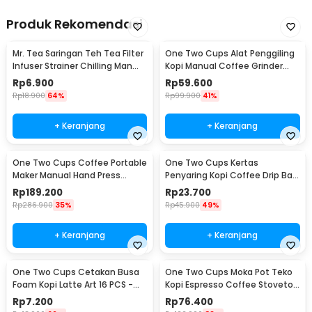
Produk Rekomendasi
Mr. Tea Saringan Teh Tea Filter
One Two Cups Alat Penggiling
Infuser Strainer Chilling Man
Kopi Manual Coffee Grinder
Silicon - MR03
Portable - WFCG9800
Rp
6.900
Rp
59.600
Rp
18.900
64%
Rp
99.900
41%
+ Keranjang
+ Keranjang
One Two Cups Coffee Portable
One Two Cups Kertas
Maker Manual Hand Press
Penyaring Kopi Coffee Drip Bag
Espresso 300ml - T35066
Paper Filter 50PCS - T111
Rp
189.200
Rp
23.700
Rp
286.900
35%
Rp
45.900
49%
+ Keranjang
+ Keranjang
One Two Cups Cetakan Busa
One Two Cups Moka Pot Teko
Foam Kopi Latte Art 16 PCS -
Kopi Espresso Coffee Stovetop
JJYE01
6 Cup 300ml - Z20
Rp
7.200
Rp
76.400