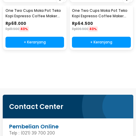
One Two Cups Moka Pot Teko
One Two Cups Moka Pot Teko
Kopi Espresso Coffee Maker
Kopi Espresso Coffee Maker
Stovetop 4 Cup 200ml - Z21
Stovetop 2 Cup 100ml - Z21
Rp
68.000
Rp
64.500
Rp
111.900
40%
Rp
106.900
40%
+ Keranjang
+ Keranjang
Beli Sekarang
Contact Center
Pembelian Online
Telp : (021) 39 700 200