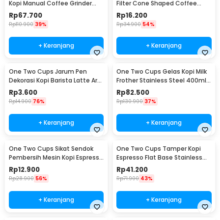
Kopi Manual Coffee Grinder
Filter Cone Shaped Coffee
Adjustable - CF4146
Dripper 1 PCS - K741
Rp
67.700
Rp
16.200
Rp
110.900
39%
Rp
34.900
54%
+ Keranjang
+ Keranjang
One Two Cups Jarum Pen
One Two Cups Gelas Kopi Milk
Dekorasi Kopi Barista Latte Art
Frother Stainless Steel 400ml -
Needle 13cm - F3F27
WZ0011
Rp
3.600
Rp
82.500
Rp
14.900
76%
Rp
130.900
37%
+ Keranjang
+ Keranjang
One Two Cups Sikat Sendok
One Two Cups Tamper Kopi
Pembersih Mesin Kopi Espresso
Espresso Flat Base Stainless
2in1 - 8809
Steel 51mm - SS51
Rp
12.900
Rp
41.200
Rp
28.900
56%
Rp
71.900
43%
+ Keranjang
+ Keranjang