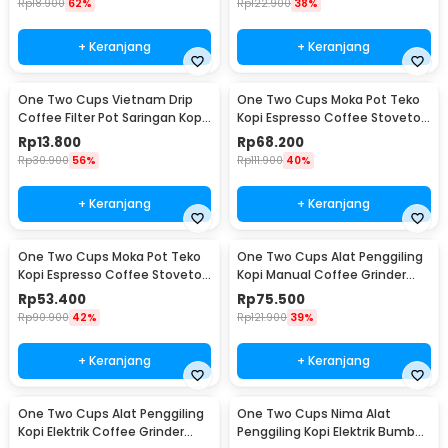
Rp
18.900
62%
Rp
122.900
38%
+ Keranjang
+ Keranjang
One Two Cups Vietnam Drip
One Two Cups Moka Pot Teko
Coffee Filter Pot Saringan Kopi
Kopi Espresso Coffee Stovetop
180ml 8Q - LC1
4 Cup 200ml - Z20
Rp
13.800
Rp
68.200
Rp
30.900
56%
Rp
111.900
40%
+ Keranjang
+ Keranjang
One Two Cups Moka Pot Teko
One Two Cups Alat Penggiling
Kopi Espresso Coffee Stovetop
Kopi Manual Coffee Grinder
2 Cup 100ml - Z20
Wood - 16290
Rp
53.400
Rp
75.500
Rp
90.900
42%
Rp
121.900
39%
+ Keranjang
+ Keranjang
One Two Cups Alat Penggiling
One Two Cups Nima Alat
Kopi Elektrik Coffee Grinder
Penggiling Kopi Elektrik Bumbu