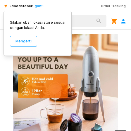
Jabodetabek
ganti
Order Tracking
Alat Kopi
Silakan ubah lokasi store sesuai
dengan lokasi Anda.
Mengerti