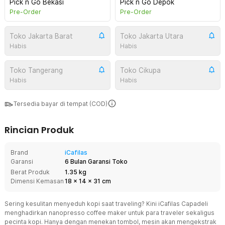
Pick n Go Bekasi
Pick n Go Depok
Pre-Order
Pre-Order
Toko Jakarta Barat
Toko Jakarta Utara
Habis
Habis
Toko Tangerang
Toko Cikupa
Habis
Habis
Tersedia bayar di tempat (COD)
Rincian Produk
Brand
iCafilas
Garansi
6 Bulan Garansi Toko
Berat Produk
1.35 kg
Dimensi Kemasan
18
x
14
x
31
cm
Sering kesulitan menyeduh kopi saat traveling? Kini iCafilas Capadeli
menghadirkan nanopresso coffee maker untuk para traveler sekaligus
pecinta kopi. Hanya dengan menekan tombol, mesin akan mengekstrak