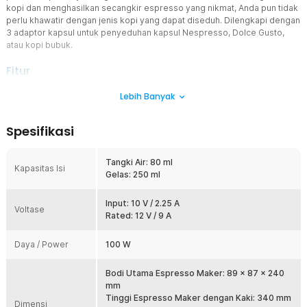
kopi dan menghasilkan secangkir espresso yang nikmat, Anda pun tidak
perlu khawatir dengan jenis kopi yang dapat diseduh. Dilengkapi dengan
3 adaptor kapsul untuk penyeduhan kapsul Nespresso, Dolce Gusto,
atau kopi bubuk.
Fitur
Nikmati Kopi di Mana Saja
Lebih Banyak
Pergi berpetualang bukan hambatan untuk menyeruput
secangkir kopi yang hangat. Dengan nanopresso coffee maker,
Spesifikasi
membuat espresso dapat dilakukan di mana pun Anda berada
sambil menikmati indahnya alam.
Tangki Air: 80 ml
Penggunaan Mudah
Kapasitas Isi
Gelas: 250 ml
Dengan desain tombol satu sentuhan, Anda hanya perlu
menambahkan bubuk kopi atau kapsul ke filter, menuangkan air
dingin atau panas, lalu menekan tombol start, tanpa perlu
Input: 10 V / 2.25 A
Voltase
memompa secara manual seperti pada mesin portabel
Rated: 12 V / 9 A
konvensional.
Daya / Power
100 W
Panaskan Air Otomatis
Anda bisa menyeduh kopi menggunakan air dingin atau panas. Jika
menggunakan air panas, nanopresso coffee maker akan
Bodi Utama Espresso Maker: 89 x 87 x 240
mengektrasi kopi secara langsung, jika menggunakan air dingin,
mm
coffee maker akan memanaskan air secara otomatis selama sekitar
Tinggi Espresso Maker dengan Kaki: 340 mm
Dimensi