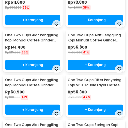
Adjustable - 600N
Coffee Grinder - NM-8300
Rp
511.600
Rp
73.800
Rp
690.900
26%
Rp
118.900
38%
+ Keranjang
+ Keranjang
One Two Cups Alat Penggiling
One Two Cups Alat Penggiling
Kopi Manual Coffee Grinder
Kopi Manual Coffee Grinder
Wood 30g - CW85532
160ml - CF012
Rp
141.400
Rp
56.800
Rp
215.900
35%
Rp
95.900
41%
+ Keranjang
+ Keranjang
One Two Cups Alat Penggiling
One Two Cups Filter Penyaring
Kopi Manual Coffee Grinder
Kopi V60 Double Layer Coffee
Adjustable - RHNHA0176
Filter - FS-40S
Rp
60.500
Rp
56.300
Rp
100.900
41%
Rp
95.900
42%
+ Keranjang
+ Keranjang
One Two Cups Alat Penggiling
One Two Cups Saringan Kopi