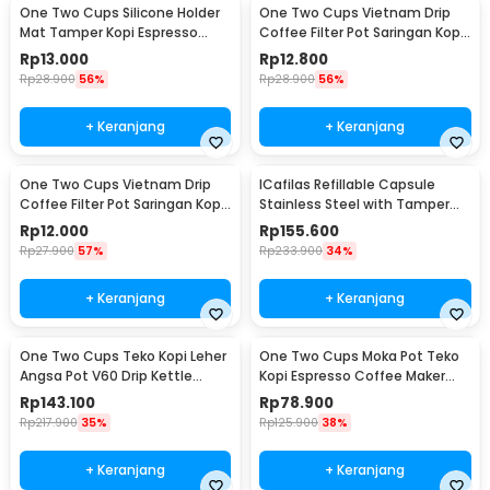
One Two Cups Silicone Holder
One Two Cups Vietnam Drip
Mat Tamper Kopi Espresso
Coffee Filter Pot Saringan Kopi
Barista - 0310
124ml 7Q - LC1
Rp
13.000
Rp
12.800
Rp
28.900
56%
Rp
28.900
56%
+ Keranjang
+ Keranjang
One Two Cups Vietnam Drip
ICafilas Refillable Capsule
Coffee Filter Pot Saringan Kopi
Stainless Steel with Tamper
114ml 6Q - LC1
for Nespresso - F456
Rp
12.000
Rp
155.600
Rp
27.900
57%
Rp
233.900
34%
+ Keranjang
+ Keranjang
One Two Cups Teko Kopi Leher
One Two Cups Moka Pot Teko
Angsa Pot V60 Drip Kettle
Kopi Espresso Coffee Maker
960ml - RF-15
Stovetop 6 Cup 300ml - Z21
Rp
143.100
Rp
78.900
Rp
217.900
35%
Rp
125.900
38%
+ Keranjang
+ Keranjang