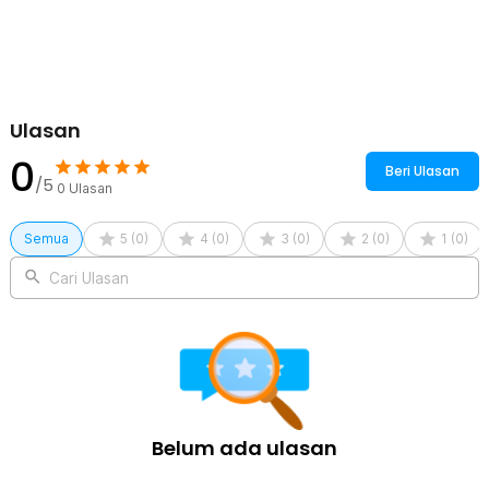
1 x Gelas
1 x Sendok Takar
1 x Sikat Pembersih
1 x Kabel USB Type C
1 x Pouch
1 x Panduan Penggunaan
Ulasan
0
Beri Ulasan
/5
0
Ulasan
Semua
5
(
0
)
4
(
0
)
3
(
0
)
2
(
0
)
1
(
0
)
Cari Ulasan
Belum ada ulasan