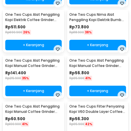
One Two Cups Alat Penggiling
One Two Cups Nima Alat
Kopi Elektrik Coffee Grinder
Penggiling Kopi Elektrik Bumbu
Adjustable - 600N
Coffee Grinder - NM-8300
Rp
511.600
Rp
73.800
Rp
690.900
26%
Rp
118.900
38%
+ Keranjang
+ Keranjang
One Two Cups Alat Penggiling
One Two Cups Alat Penggiling
Kopi Manual Coffee Grinder
Kopi Manual Coffee Grinder
Wood 30g - CW85532
160ml - CF012
Rp
141.400
Rp
56.800
Rp
215.900
35%
Rp
95.900
41%
+ Keranjang
+ Keranjang
One Two Cups Alat Penggiling
One Two Cups Filter Penyaring
Kopi Manual Coffee Grinder
Kopi V60 Double Layer Coffee
Adjustable - RHNHA0176
Filter - FS-40S
Rp
60.500
Rp
56.300
Rp
100.900
41%
Rp
95.900
42%