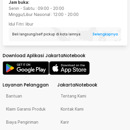
Jam buka:
Senin - Sabtu
:
09:00
-
20:00
Minggu/Libur Nasional
:
12:00
-
20:00
Idul Fitri
: libur
Selengkapnya
Beli langsung/self pickup di kota lainnya
Download Aplikasi JakartaNotebook
Layanan Pelanggan
JakartaNotebook
Bantuan
Tentang Kami
Klaim Garansi Produk
Kontak Kami
Biaya Pengiriman
Karir