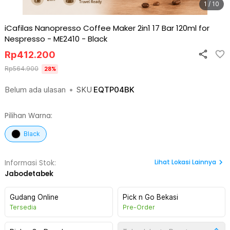
1 / 10
iCafilas Nanopresso Coffee Maker 2in1 17 Bar 120ml for
Nespresso - ME2410
-
Black
Rp
412.200
Rp
564.900
28
%
Belum ada ulasan
•
SKU
EQTP04BK
Pilihan Warna:
Black
Lihat
Lokasi Lainnya
Informasi Stok:
Jabodetabek
Gudang Online
Pick n Go Bekasi
Tersedia
Pre-Order