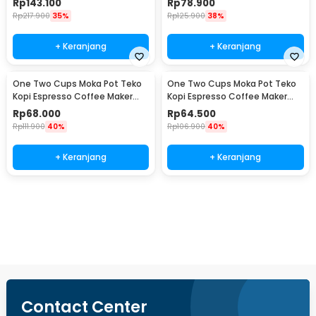
Rp
143.100
Rp
78.900
Rp
217.900
35%
Rp
125.900
38%
+ Keranjang
+ Keranjang
One Two Cups Moka Pot Teko
One Two Cups Moka Pot Teko
Kopi Espresso Coffee Maker
Kopi Espresso Coffee Maker
Stovetop 4 Cup 200ml - Z21
Stovetop 2 Cup 100ml - Z21
Rp
68.000
Rp
64.500
Rp
111.900
40%
Rp
106.900
40%
+ Keranjang
+ Keranjang
Beli Sekarang
Contact Center