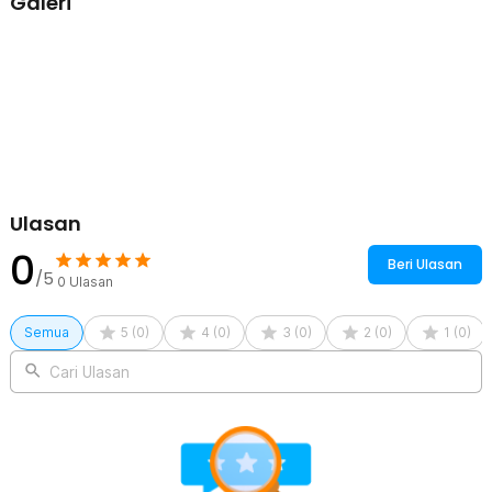
Galeri
Rincian yang Anda dapatkan untuk pembelian produk ini:
1 x iCafilas Nanopresso Coffee Maker 2in1 17 Bar 120ml for
Nespresso - ME2410
1 x Adaptor Kapsul Nespresso
1 x Adaptor Bubuk Kopi
1 x Portafilter Khusus Coffee Maker Portable
1 x Kabel USB Type C
1 x Panduan Penggunaan
Ulasan
0
Beri Ulasan
/5
0
Ulasan
Semua
5
(
0
)
4
(
0
)
3
(
0
)
2
(
0
)
1
(
0
)
Cari Ulasan