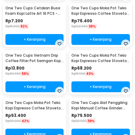
One Two Cups Cetakan Busa
One Two Cups Moka Pot Teko
Foam Kopi Latte Art 16 PCS -
Kopi Espresso Coffee Stovetop
JJYE01
6 Cup 300ml - Z20
Rp
7.200
Rp
76.400
Rp
18.900
62%
Rp
122.900
38%
+ Keranjang
+ Keranjang
One Two Cups Vietnam Drip
One Two Cups Moka Pot Teko
Coffee Filter Pot Saringan Kopi
Kopi Espresso Coffee Stovetop
180ml 8Q - LC1
4 Cup 200ml - Z20
Rp
13.800
Rp
68.200
Rp
30.900
56%
Rp
111.900
40%
+ Keranjang
+ Keranjang
One Two Cups Moka Pot Teko
One Two Cups Alat Penggiling
Kopi Espresso Coffee Stovetop
Kopi Manual Coffee Grinder
2 Cup 100ml - Z20
Wood - 16290
Rp
53.400
Rp
75.500
Rp
90.900
42%
Rp
121.900
39%
+ Keranjang
+ Keranjang