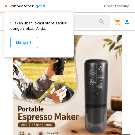
Jabodetabek
ganti
Order Tracking
Alat Kopi
Silakan ubah lokasi store sesuai
dengan lokasi Anda.
Mengerti