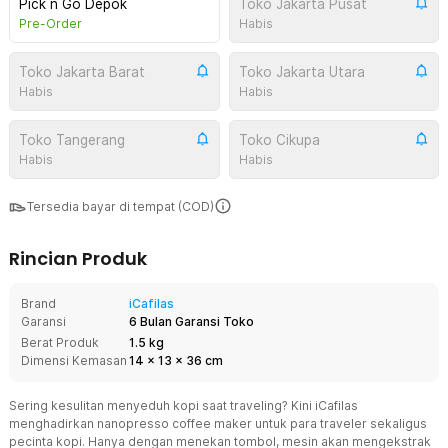
Pick n Go Depok
Toko Jakarta Pusat
Pre-Order
Habis
Toko Jakarta Barat
Toko Jakarta Utara
Habis
Habis
Toko Tangerang
Toko Cikupa
Habis
Habis
Tersedia bayar di tempat (COD)
Rincian Produk
Brand
iCafilas
Garansi
6 Bulan Garansi Toko
Berat Produk
1.5 kg
Dimensi Kemasan
14
x
13
x
36
cm
Sering kesulitan menyeduh kopi saat traveling? Kini iCafilas
menghadirkan nanopresso coffee maker untuk para traveler sekaligus
pecinta kopi. Hanya dengan menekan tombol, mesin akan mengekstrak