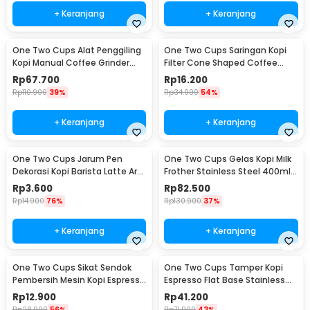
+ Keranjang
+ Keranjang
One Two Cups Alat Penggiling
One Two Cups Saringan Kopi
Kopi Manual Coffee Grinder
Filter Cone Shaped Coffee
Adjustable - CF4146
Dripper 1 PCS - K741
Rp
67.700
Rp
16.200
Rp
110.900
39%
Rp
34.900
54%
+ Keranjang
+ Keranjang
One Two Cups Jarum Pen
One Two Cups Gelas Kopi Milk
Dekorasi Kopi Barista Latte Art
Frother Stainless Steel 400ml -
Needle 13cm - F3F27
WZ0011
Rp
3.600
Rp
82.500
Rp
14.900
76%
Rp
130.900
37%
+ Keranjang
+ Keranjang
One Two Cups Sikat Sendok
One Two Cups Tamper Kopi
Pembersih Mesin Kopi Espresso
Espresso Flat Base Stainless
2in1 - 8809
Steel 51mm - SS51
Rp
12.900
Rp
41.200
Rp
28.900
56%
Rp
71.900
43%