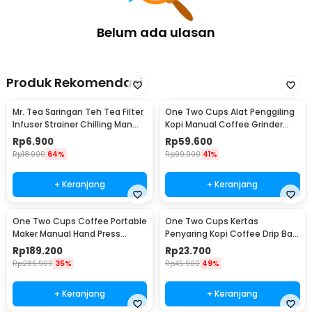
Belum ada ulasan
Produk Rekomendasi
Mr. Tea Saringan Teh Tea Filter
One Two Cups Alat Penggiling
Infuser Strainer Chilling Man
Kopi Manual Coffee Grinder
Silicon - MR03
Portable - WFCG9800
Rp
6.900
Rp
59.600
Rp
18.900
64%
Rp
99.900
41%
+ Keranjang
+ Keranjang
One Two Cups Coffee Portable
One Two Cups Kertas
Maker Manual Hand Press
Penyaring Kopi Coffee Drip Bag
Espresso 300ml - T35066
Paper Filter 50PCS - T111
Rp
189.200
Rp
23.700
Rp
286.900
35%
Rp
45.900
49%
+ Keranjang
+ Keranjang