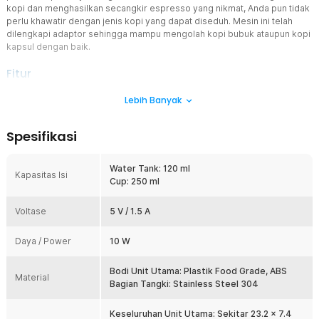
kopi dan menghasilkan secangkir espresso yang nikmat, Anda pun tidak
perlu khawatir dengan jenis kopi yang dapat diseduh. Mesin ini telah
dilengkapi adaptor sehingga mampu mengolah kopi bubuk ataupun kopi
kapsul dengan baik.
Fitur
Nikmati Kopi di Mana Saja
Lebih Banyak
Pergi berpetualang bukan hambatan untuk menyeruput
secangkir kopi yang hangat. Dengan iCafilas nanopresso coffee
Spesifikasi
maker, membuat espresso dapat dilakukan di mana pun Anda
berada sambil menikmati indahnya alam. Desainnya juga dibuat pas
dengan cup holder mobil, memungkinkan Anda menikmati kopi agar
Water Tank: 120 ml
Kapasitas Isi
tidak mengantuk saat berkendara.
Cup: 250 ml
Ukuran Tangki Optimal
Voltase
Dengan iCafilas nanopresso coffee maker, Anda dapat
5 V / 1.5 A
menghasilkan espresso one atau two shots. Hal ini berkat
kapasitas tangki air yang dapat diisi hingga 120 ml. Anda pun dapat
Daya / Power
10 W
berbagi espresso dengan teman traveling Anda.
Pilih Kopi Kesukaan
Bodi Unit Utama: Plastik Food Grade, ABS
Material
Nikmati berbagai jenis kopi favorit Anda dengan nanopresso. Alat
Bagian Tangki: Stainless Steel 304
ini dilengkapi dengan dua adaptor yang memungkinkan Anda
menikmati kopi bubuk atau kopi kapsul dengan mudah. Tidak ada
Keseluruhan Unit Utama: Sekitar 23.2 x 7.4