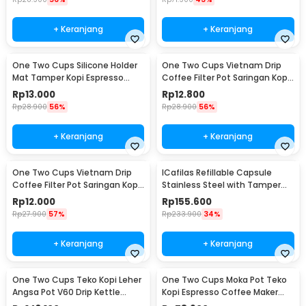
+ Keranjang
+ Keranjang
One Two Cups Silicone Holder
One Two Cups Vietnam Drip
Mat Tamper Kopi Espresso
Coffee Filter Pot Saringan Kopi
Barista - 0310
124ml 7Q - LC1
Rp
13.000
Rp
12.800
Rp
28.900
56%
Rp
28.900
56%
+ Keranjang
+ Keranjang
One Two Cups Vietnam Drip
ICafilas Refillable Capsule
Coffee Filter Pot Saringan Kopi
Stainless Steel with Tamper
114ml 6Q - LC1
for Nespresso - F456
Rp
12.000
Rp
155.600
Rp
27.900
57%
Rp
233.900
34%
+ Keranjang
+ Keranjang
One Two Cups Teko Kopi Leher
One Two Cups Moka Pot Teko
Angsa Pot V60 Drip Kettle
Kopi Espresso Coffee Maker
960ml - RF-15
Stovetop 6 Cup 300ml - Z21