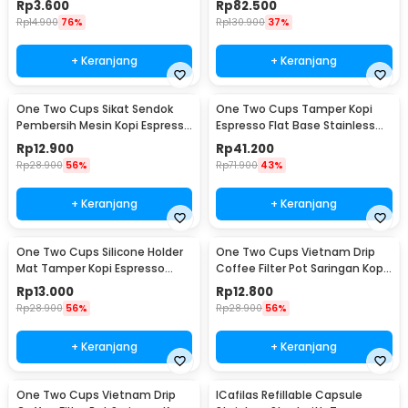
Rp
3.600
Rp
82.500
Rp
14.900
76%
Rp
130.900
37%
+ Keranjang
+ Keranjang
One Two Cups Sikat Sendok
One Two Cups Tamper Kopi
Pembersih Mesin Kopi Espresso
Espresso Flat Base Stainless
2in1 - 8809
Steel 51mm - SS51
Rp
12.900
Rp
41.200
Rp
28.900
56%
Rp
71.900
43%
+ Keranjang
+ Keranjang
One Two Cups Silicone Holder
One Two Cups Vietnam Drip
Mat Tamper Kopi Espresso
Coffee Filter Pot Saringan Kopi
Barista - 0310
124ml 7Q - LC1
Rp
13.000
Rp
12.800
Rp
28.900
56%
Rp
28.900
56%
+ Keranjang
+ Keranjang
One Two Cups Vietnam Drip
ICafilas Refillable Capsule