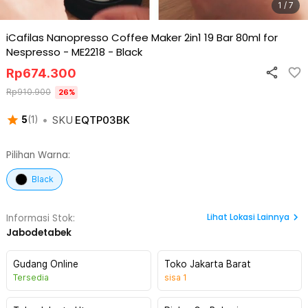
1 / 7
iCafilas Nanopresso Coffee Maker 2in1 19 Bar 80ml for
Nespresso - ME2218
-
Black
Rp
674.300
Rp
910.900
26
%
•
SKU
EQTP03BK
5
(
1
)
Pilihan Warna:
Black
Lihat
Lokasi Lainnya
Informasi Stok:
Jabodetabek
Gudang Online
Toko Jakarta Barat
Tersedia
sisa
1