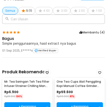
Semua
5
(
1
)
4
(
0
)
3
(
0
)
2
(
0
)
1
(
0
)
Cari Ulasan
Membantu (
4
)
Bagus
Simple penggunaannya, hasil extract nya bagus
01 Sep 2025
,
E*****n
Verified Buyer
Produk Rekomendasi
Mr. Tea Saringan Teh Tea Filter
One Two Cups Alat Penggiling
Infuser Strainer Chilling Man
Kopi Manual Coffee Grinder
Silicon - MR03
Portable - WFCG9800
Rp
6.900
Rp
59.600
Rp
18.900
64%
Rp
99.900
41%
+ Keranjang
+ Keranjang