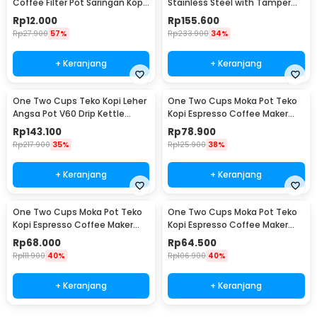
Coffee Filter Pot Saringan Kopi
Stainless Steel with Tamper
114ml 6Q - LC1
for Nespresso - F456
Rp
12.000
Rp
155.600
Rp
27.900
57%
Rp
233.900
34%
+ Keranjang
+ Keranjang
One Two Cups Teko Kopi Leher
One Two Cups Moka Pot Teko
Angsa Pot V60 Drip Kettle
Kopi Espresso Coffee Maker
960ml - RF-15
Stovetop 6 Cup 300ml - Z21
Rp
143.100
Rp
78.900
Rp
217.900
35%
Rp
125.900
38%
+ Keranjang
+ Keranjang
One Two Cups Moka Pot Teko
One Two Cups Moka Pot Teko
Kopi Espresso Coffee Maker
Kopi Espresso Coffee Maker
Stovetop 4 Cup 200ml - Z21
Stovetop 2 Cup 100ml - Z21
Rp
68.000
Rp
64.500
Rp
111.900
40%
Rp
106.900
40%
+ Keranjang
+ Keranjang