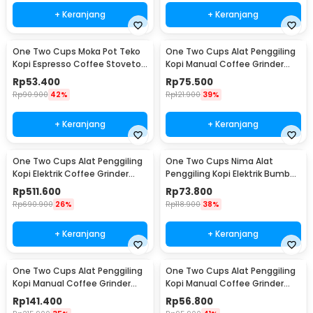
+ Keranjang
+ Keranjang
One Two Cups Moka Pot Teko
One Two Cups Alat Penggiling
Kopi Espresso Coffee Stovetop
Kopi Manual Coffee Grinder
2 Cup 100ml - Z20
Wood - 16290
Rp
53.400
Rp
75.500
Rp
90.900
42%
Rp
121.900
39%
+ Keranjang
+ Keranjang
One Two Cups Alat Penggiling
One Two Cups Nima Alat
Kopi Elektrik Coffee Grinder
Penggiling Kopi Elektrik Bumbu
Adjustable - 600N
Coffee Grinder - NM-8300
Rp
511.600
Rp
73.800
Rp
690.900
26%
Rp
118.900
38%
+ Keranjang
+ Keranjang
One Two Cups Alat Penggiling
One Two Cups Alat Penggiling
Kopi Manual Coffee Grinder
Kopi Manual Coffee Grinder
Wood 30g - CW85532
160ml - CF012
Rp
141.400
Rp
56.800