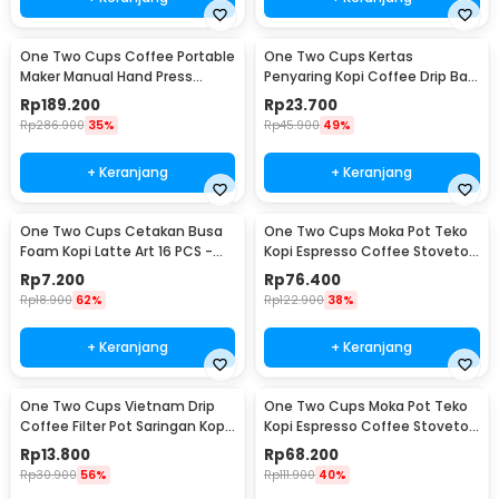
One Two Cups Coffee Portable
One Two Cups Kertas
Maker Manual Hand Press
Penyaring Kopi Coffee Drip Bag
Espresso 300ml - T35066
Paper Filter 50PCS - T111
Rp
189.200
Rp
23.700
Rp
286.900
35%
Rp
45.900
49%
+ Keranjang
+ Keranjang
One Two Cups Cetakan Busa
One Two Cups Moka Pot Teko
Foam Kopi Latte Art 16 PCS -
Kopi Espresso Coffee Stovetop
JJYE01
6 Cup 300ml - Z20
Rp
7.200
Rp
76.400
Rp
18.900
62%
Rp
122.900
38%
+ Keranjang
+ Keranjang
One Two Cups Vietnam Drip
One Two Cups Moka Pot Teko
Coffee Filter Pot Saringan Kopi
Kopi Espresso Coffee Stovetop
180ml 8Q - LC1
4 Cup 200ml - Z20
Rp
13.800
Rp
68.200
Rp
30.900
56%
Rp
111.900
40%