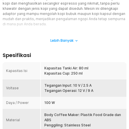
kopi dan menghasilkan secangkir espresso yang nikmat, tanpa perlu
khawatir dengan jenis kopi yang dapat diseduh. Mesin ini dilengkapi
adaptor yang mampu mengolah kopi bubuk maupun kopi kapsul dengan
mudah dan praktis, menjadikan pengalaman ngopi Anda tetap sempurna
di mana pun Anda berada.
Fitur
Lebih Banyak
Teguk di Tengah Indahnya Alam
Pergi berpetualang bukan hambatan untuk menyeruput secangkir
Spesifikasi
kopi yang hangat. Dengan iCafilas nanopresso coffee maker,
membuat espresso dapat dilakukan di mana pun Anda berada
sambil menikmati indahnya alam. Desainnya yang ringkas dan
Kapasitas Tanki Air: 80 ml
Kapasitas Isi
ringan juga membuatnya mudah dibawa ke mana saja.
Kapasitas Cup: 250 ml
Ukuran Tangki Optimal
Dengan kapasitas tangki air hingga 80 ml, Anda dapat menghasilkan
Tegangan Input: 10 V / 2.5 A
Voltase
espresso one atau two shots sesuai kebutuhan. Kapasitas ini juga
Tegangan Operasi: 12 V / 9 A
memudahkan Anda berbagi espresso dengan teman saat traveling
tanpa harus mengisi ulang berulang kali.
Daya / Power
100 W
Material Berkualitas
Cita rasa espresso tidak akan berubah berkat material food grade
Body Coffee Maker: Plastik Food Grade dan
Material
yang aman bagi kesehatan. Bagian tangkinya terbuat dari stainless
ABS
steel yang tahan panas, sementara bodi plastiknya dirancang
Penggiling: Stainless Steel