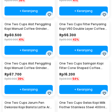
Rp
215.900
35%
Rp
95.900
41%
+ Keranjang
+ Keranjang
One Two Cups Alat Penggiling
One Two Cups Filter Penyaring
Kopi Manual Coffee Grinder
Kopi V60 Double Layer Coffee
Adjustable - RHNHA0176
Filter - FS-40S
Rp
60.500
Rp
56.300
Rp
100.900
41%
Rp
95.900
42%
+ Keranjang
+ Keranjang
One Two Cups Alat Penggiling
One Two Cups Saringan Kopi
Kopi Manual Coffee Grinder
Filter Cone Shaped Coffee
Adjustable - CF4146
Dripper 1 PCS - K741
Rp
67.700
Rp
16.200
Rp
110.900
39%
Rp
34.900
54%
+ Keranjang
+ Keranjang
One Two Cups Jarum Pen
One Two Cups Gelas Kopi Milk
Dekorasi Kopi Barista Latte Art
Frother Stainless Steel 400ml -
Needle 13cm - F3F27
WZ0011