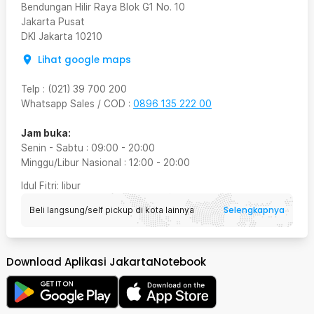
Bendungan Hilir Raya Blok G1 No. 10
Jakarta Pusat
DKI Jakarta
10210
Lihat google maps
Telp
:
(021) 39 700 200
Whatsapp Sales / COD
:
0896 135 222 00
Jam buka:
Senin - Sabtu
:
09:00
-
20:00
Minggu/Libur Nasional
:
12:00
-
20:00
Idul Fitri
: libur
Selengkapnya
Beli langsung/self pickup di kota lainnya
Download Aplikasi JakartaNotebook