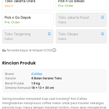
Toko Jakarta Utara
Pick n Go Bekasi
sisa
2
Pre-Order
Pick n Go Depok
Toko Jakarta Pusat
Pre-Order
Habis
Toko Tangerang
Toko Cikupa
Habis
Habis
Tersedia bayar di tempat (COD)
Rincian Produk
Brand
iCafilas
Garansi
6 Bulan Garansi Toko
Berat Produk
1.6 kg
Dimensi Kemasan
18
x
13
x
30
cm
Sering kesulitan menyeduh kopi saat traveling? Kini iCafilas
menghadirkan nanopresso coffee maker untuk para traveler sekaligus
pencinta kopi. Hanya dengan menekan tombol, mesin akan mengekstrak