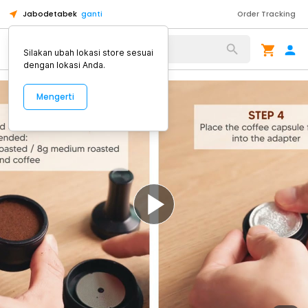
Jabodetabek
ganti
Order Tracking
Alat Kopi
Silakan ubah lokasi store sesuai
dengan lokasi Anda.
Mengerti