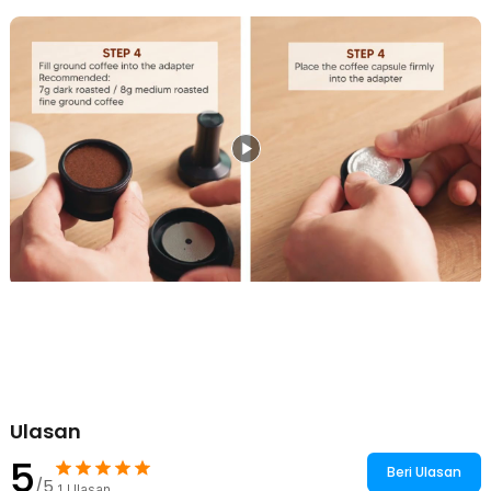
Nespresso - ME2218
1 x Adaptor Kapsul Kopi
1 x Adaptor Kopi Bubuk
1 x Tamper Kopi
1 x Sendok Takar
1 x Kabel USB Type C
1 x Sikat Pembersih
1 x Kantong Penyimpanan
1 x Panduan Penggunaan
Ulasan
5
Beri Ulasan
/5
1
Ulasan