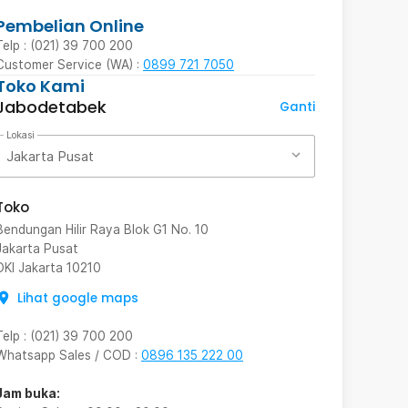
Pembelian Online
Telp : (021) 39 700 200
Customer Service (WA) :
0899 721 7050
Toko Kami
Jabodetabek
Ganti
Lokasi
Jakarta Pusat
Toko
Bendungan Hilir Raya Blok G1 No. 10
Jakarta Pusat
DKI Jakarta
10210
Lihat google maps
Telp
:
(021) 39 700 200
Whatsapp Sales / COD
:
0896 135 222 00
Jam buka: