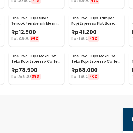
Rp
100.900
Rp
95.900
41%
42%
One Two Cups Sikat
One Two Cups Tamper
Sendok Pembersih Mesin
Kopi Espresso Flat Base
Kopi Espresso 2in1 - 8809
Stainless Steel 51mm -
Rp
12.900
Rp
41.200
SS51
Rp
28.900
Rp
71.900
56%
43%
One Two Cups Moka Pot
One Two Cups Moka Pot
Teko Kopi Espresso Coffee
Teko Kopi Espresso Coffee
Maker Stovetop 6 Cup
Maker Stovetop 4 Cup
Rp
78.900
Rp
68.000
300ml - Z21
200ml - Z21
Rp
125.900
Rp
111.900
38%
40%