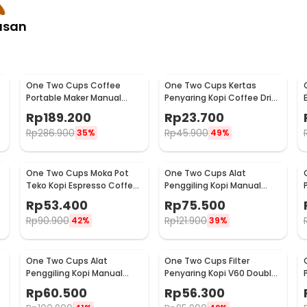
asan
One Two Cups Coffee
One Two Cups Kertas
Portable Maker Manual
Penyaring Kopi Coffee Drip
Hand Press Espresso 300ml
Bag Paper Filter 50PCS -
Rp
189.200
Rp
23.700
- T35066
T111
Rp
286.900
Rp
45.900
35%
49%
One Two Cups Moka Pot
One Two Cups Alat
Teko Kopi Espresso Coffee
Penggiling Kopi Manual
Stovetop 2 Cup 100ml -
Coffee Grinder Wood -
Rp
53.400
Rp
75.500
Z20
16290
Rp
90.900
Rp
121.900
42%
39%
One Two Cups Alat
One Two Cups Filter
Penggiling Kopi Manual
Penyaring Kopi V60 Double
Coffee Grinder Adjustable
Layer Coffee Filter - FS-40S
Rp
60.500
Rp
56.300
- RHNHA0176