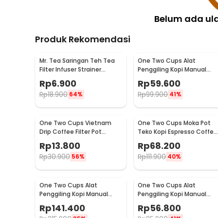
Belum ada ul
Produk Rekomendasi
Mr. Tea Saringan Teh Tea
One Two Cups Alat
Filter Infuser Strainer
Penggiling Kopi Manual
Chilling Man Silicon - MR03
Coffee Grinder Portable -
Rp
6.900
Rp
59.600
WFCG9800
Rp
18.900
Rp
99.900
64%
41%
One Two Cups Vietnam
One Two Cups Moka Pot
Drip Coffee Filter Pot
Teko Kopi Espresso Coffee
Saringan Kopi 180ml 8Q -
Stovetop 4 Cup 200ml -
Rp
13.800
Rp
68.200
LC1
Z20
Rp
30.900
Rp
111.900
56%
40%
One Two Cups Alat
One Two Cups Alat
Penggiling Kopi Manual
Penggiling Kopi Manual
Coffee Grinder Wood 30g -
Coffee Grinder 160ml -
Rp
141.400
Rp
56.800
CW85532
CF012