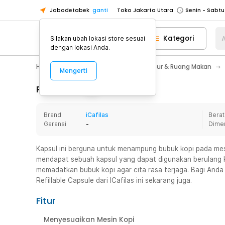
Jabodetabek
ganti
Toko Jakarta Utara
Toko Tangerang
Kategori
A
Silakan ubah lokasi store sesuai
Toko Cikupa
dengan lokasi Anda.
Pick n Go Jakarta Barat
Senin - J
Home Appliance
Perlengkapan Dapur & Ruang Makan
Mengerti
Pick n Go Bekasi
Senin - Jumat (08
Pick n Go Depok
Senin - Jumat (08
Rincian Produk
Toko Jakarta Pusat
Senin - Sabtu
Brand
iCafilas
Berat
Toko Jakarta Barat
Senin - Sabtu
Garansi
-
Dime
Toko Jakarta Utara
Toko Tangerang
Kapsul ini berguna untuk menampung bubuk kopi pada me
mendapat sebuah kapsul yang dapat digunakan berulang k
Toko Cikupa
memadatkan bubuk kopi agar cita rasa terjaga. Bagi Anda y
Pick n Go Jakarta Barat
Senin - J
Refillable Capsule dari ICafilas ini sekarang juga.
Pick n Go Bekasi
Senin - Jumat (08
Fitur
Pick n Go Depok
Senin - Jumat (08
Menyesuaikan Mesin Kopi