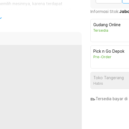
emilih mesinnya, karena terdapat
t ini merupakan mesin kopi yang dapat
Informasi Stok:
Jab
Gudang Online
Tersedia
Pick n Go Depok
Pre-Order
Toko Tangerang
Habis
Tersedia bayar d
d grade sehingga aman untuk digunakan.
 tahan karat.