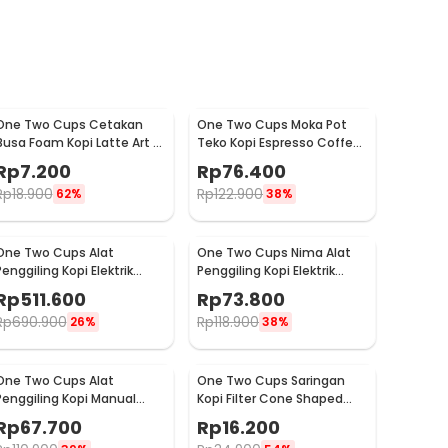
One Two Cups Cetakan
One Two Cups Moka Pot
Busa Foam Kopi Latte Art 16
Teko Kopi Espresso Coffee
PCS - JJYE01
Stovetop 6 Cup 300ml -
Rp
7.200
Rp
76.400
Z20
Rp
18.900
Rp
122.900
62%
38%
One Two Cups Alat
One Two Cups Nima Alat
Penggiling Kopi Elektrik
Penggiling Kopi Elektrik
Coffee Grinder Adjustable
Bumbu Coffee Grinder -
Rp
511.600
Rp
73.800
- 600N
NM-8300
Rp
690.900
Rp
118.900
26%
38%
One Two Cups Alat
One Two Cups Saringan
Penggiling Kopi Manual
Kopi Filter Cone Shaped
Coffee Grinder Adjustable
Coffee Dripper 1 PCS - K741
Rp
67.700
Rp
16.200
- CF4146