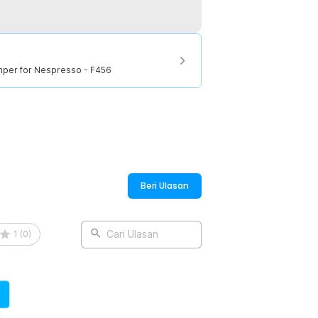
, yang berfungsi untuk memadatkan
nyatu dengan erat sehingga menciptakan
Tamper for Nespresso - F456
:
Beri Ulasan
1
(
0
)
Cari Ulasan