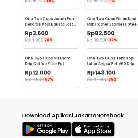
Rp
215.900
Rp
95.900
35%
41%
One Two Cups Jarum Pen
One Two Cups Gelas Kopi
Dekorasi Kopi Barista Latte
Milk Frother Stainless Steel
Art Needle 13cm - F3F27
400ml - WZ0011
Rp
3.600
Rp
82.500
Rp
14.900
Rp
130.900
76%
37%
One Two Cups Vietnam
One Two Cups Teko Kopi
Drip Coffee Filter Pot
Leher Angsa Pot V60 Drip
Saringan Kopi 114ml 6Q -
Kettle 960ml - RF-15
Rp
12.000
Rp
143.100
LC1
Rp
27.900
Rp
217.900
57%
35%
Download Aplikasi JakartaNotebook