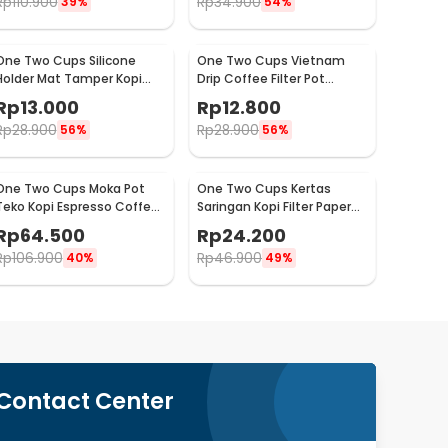
Rp
110.900
Rp
34.900
39%
54%
One Two Cups Silicone
One Two Cups Vietnam
Holder Mat Tamper Kopi
Drip Coffee Filter Pot
Espresso Barista - 0310
Saringan Kopi 124ml 7Q -
Rp
13.000
Rp
12.800
LC1
Rp
28.900
Rp
28.900
56%
56%
One Two Cups Moka Pot
One Two Cups Kertas
Teko Kopi Espresso Coffee
Saringan Kopi Filter Paper
Maker Stovetop 2 Cup
V60 2-4 Cups 100 PCS -
Rp
64.500
Rp
24.200
100ml - Z21
U02
Rp
106.900
Rp
46.900
40%
49%
Contact Center