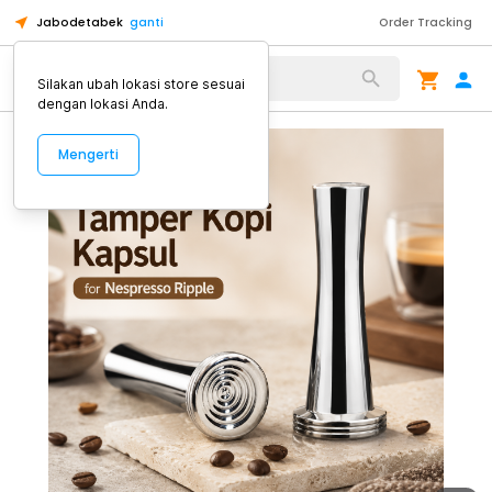
Jabodetabek
ganti
Order Tracking
Alat Kopi
Silakan ubah lokasi store sesuai
dengan lokasi Anda.
Mengerti