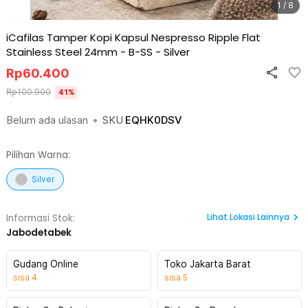
1 / 8
iCafilas Tamper Kopi Kapsul Nespresso Ripple Flat
Stainless Steel 24mm - B-SS
-
Silver
Rp
60.400
Rp
100.900
41
%
Belum ada ulasan
•
SKU
EQHK0DSV
Pilihan Warna:
Silver
Lihat
Lokasi Lainnya
Informasi Stok:
Jabodetabek
Gudang Online
Toko Jakarta Barat
sisa
4
sisa
5