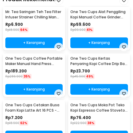
Mr. Tea Saringan Teh Tea Filter
One Two Cups Alat Penggiling
Infuser Strainer Chilling Man
Kopi Manual Coffee Grinder
Silicon - MR03
Portable - WFCG9800
Rp
6.900
Rp
59.600
Rp
18.900
64%
Rp
99.900
41%
+ Keranjang
+ Keranjang
One Two Cups Coffee Portable
One Two Cups Kertas
Maker Manual Hand Press
Penyaring Kopi Coffee Drip Bag
Espresso 300ml - T35066
Paper Filter 50PCS - T111
Rp
189.200
Rp
23.700
Rp
286.900
35%
Rp
45.900
49%
+ Keranjang
+ Keranjang
One Two Cups Cetakan Busa
One Two Cups Moka Pot Teko
Foam Kopi Latte Art 16 PCS -
Kopi Espresso Coffee Stovetop
JJYE01
6 Cup 300ml - Z20
Rp
7.200
Rp
76.400
Rp
18.900
62%
Rp
122.900
38%