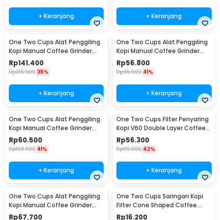
+ Keranjang
+ Keranjang
One Two Cups Alat Penggiling
One Two Cups Alat Penggiling
Kopi Manual Coffee Grinder
Kopi Manual Coffee Grinder
Wood 30g - CW85532
160ml - CF012
Rp
141.400
Rp
56.800
Rp
215.900
35%
Rp
95.900
41%
+ Keranjang
+ Keranjang
One Two Cups Alat Penggiling
One Two Cups Filter Penyaring
Kopi Manual Coffee Grinder
Kopi V60 Double Layer Coffee
Adjustable - RHNHA0176
Filter - FS-40S
Rp
60.500
Rp
56.300
Rp
100.900
41%
Rp
95.900
42%
+ Keranjang
+ Keranjang
One Two Cups Alat Penggiling
One Two Cups Saringan Kopi
Kopi Manual Coffee Grinder
Filter Cone Shaped Coffee
Adjustable - CF4146
Dripper 1 PCS - K741
Rp
67.700
Rp
16.200