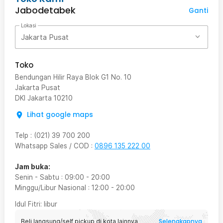
Jabodetabek
Ganti
Lokasi
Jakarta Pusat
Toko
Bendungan Hilir Raya Blok G1 No. 10
Jakarta Pusat
DKI Jakarta
10210
Lihat google maps
Telp
:
(021) 39 700 200
Whatsapp Sales / COD
:
0896 135 222 00
Jam buka:
Senin - Sabtu
:
09:00
-
20:00
Minggu/Libur Nasional
:
12:00
-
20:00
Idul Fitri
: libur
Selengkapnya
Beli langsung/self pickup di kota lainnya