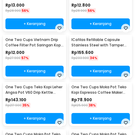
Barista - 0310
124ml 7Q - LC1
Rp
13.000
Rp
12.800
Rp
28.900
56%
Rp
28.900
56%
+ Keranjang
+ Keranjang
One Two Cups Vietnam Drip
ICafilas Refillable Capsule
Coffee Filter Pot Saringan Kopi
Stainless Steel with Tamper
114ml 6Q - LC1
for Nespresso - F456
Rp
12.000
Rp
155.600
Rp
27.900
57%
Rp
233.900
34%
+ Keranjang
+ Keranjang
One Two Cups Teko Kopi Leher
One Two Cups Moka Pot Teko
Angsa Pot V60 Drip Kettle
Kopi Espresso Coffee Maker
960ml - RF-15
Stovetop 6 Cup 300ml - Z21
Rp
143.100
Rp
78.900
Rp
217.900
35%
Rp
125.900
38%
+ Keranjang
+ Keranjang
One Two Cups Moka Pot Teko
One Two Cups Moka Pot Teko