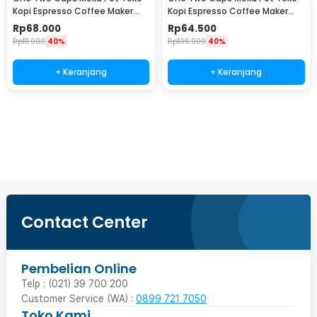
Kopi Espresso Coffee Maker
Kopi Espresso Coffee Maker
Stovetop 4 Cup 200ml - Z21
Stovetop 2 Cup 100ml - Z21
Rp
68.000
Rp
64.500
Rp
111.900
40%
Rp
106.900
40%
+ Keranjang
+ Keranjang
Beli Sekarang
Contact Center
Pembelian Online
Telp : (021) 39 700 200
Customer Service (WA) :
0899 721 7050
Toko Kami