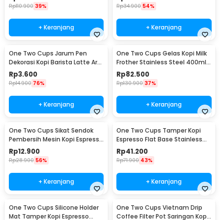
Rp
110.900
39%
Rp
34.900
54%
+ Keranjang
+ Keranjang
One Two Cups Jarum Pen
One Two Cups Gelas Kopi Milk
Dekorasi Kopi Barista Latte Art
Frother Stainless Steel 400ml -
Needle 13cm - F3F27
WZ0011
Rp
3.600
Rp
82.500
Rp
14.900
76%
Rp
130.900
37%
+ Keranjang
+ Keranjang
One Two Cups Sikat Sendok
One Two Cups Tamper Kopi
Pembersih Mesin Kopi Espresso
Espresso Flat Base Stainless
2in1 - 8809
Steel 51mm - SS51
Rp
12.900
Rp
41.200
Rp
28.900
56%
Rp
71.900
43%
+ Keranjang
+ Keranjang
One Two Cups Silicone Holder
One Two Cups Vietnam Drip
Mat Tamper Kopi Espresso
Coffee Filter Pot Saringan Kopi