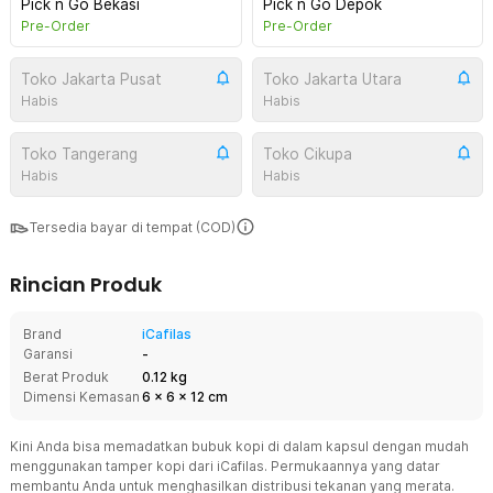
Pick n Go Bekasi
Pick n Go Depok
Pre-Order
Pre-Order
Toko Jakarta Pusat
Toko Jakarta Utara
Habis
Habis
Toko Tangerang
Toko Cikupa
Habis
Habis
Tersedia bayar di tempat (COD)
Rincian Produk
Brand
iCafilas
Garansi
-
Berat Produk
0.12 kg
Dimensi Kemasan
6
x
6
x
12
cm
Kini Anda bisa memadatkan bubuk kopi di dalam kapsul dengan mudah
menggunakan tamper kopi dari iCafilas. Permukaannya yang datar
membantu Anda untuk menghasilkan distribusi tekanan yang merata.