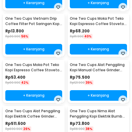
+ Keranjang
+ Keranjang
One Two Cups Vietnam Drip
One Two Cups Moka Pot Teko
Coffee Filter Pot Saringan Kopi
Kopi Espresso Coffee Stovetop
180ml 8Q - LC1
4 Cup 200ml - Z20
Rp
13.800
Rp
68.200
Rp
30.900
56%
Rp
111.900
40%
+ Keranjang
+ Keranjang
One Two Cups Moka Pot Teko
One Two Cups Alat Penggiling
Kopi Espresso Coffee Stovetop
Kopi Manual Coffee Grinder
2 Cup 100ml - Z20
Wood - 16290
Rp
53.400
Rp
75.500
Rp
90.900
42%
Rp
121.900
39%
+ Keranjang
+ Keranjang
One Two Cups Alat Penggiling
One Two Cups Nima Alat
Kopi Elektrik Coffee Grinder
Penggiling Kopi Elektrik Bumbu
Adjustable - 600N
Coffee Grinder - NM-8300
Rp
511.600
Rp
73.800
Rp
690.900
26%
Rp
118.900
38%