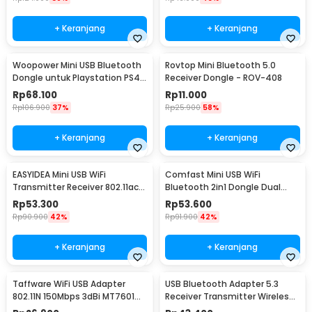
+ Keranjang
+ Keranjang
Woopower Mini USB Bluetooth
Rovtop Mini Bluetooth 5.0
Dongle untuk Playstation PS4 -
Receiver Dongle - ROV-408
78474
Rp
68.100
Rp
11.000
Rp
106.900
37%
Rp
25.900
58%
+ Keranjang
+ Keranjang
EASYIDEA Mini USB WiFi
Comfast Mini USB WiFi
Transmitter Receiver 802.11ac
Bluetooth 2in1 Dongle Dual
600Mbps - WL4
Band 802.11AC 600Mbps - K605
Rp
53.300
Rp
53.600
Rp
90.900
42%
Rp
91.900
42%
+ Keranjang
+ Keranjang
Taffware WiFi USB Adapter
USB Bluetooth Adapter 5.3
802.11N 150Mbps 3dBi MT7601
Receiver Transmitter Wireless
with Antena
20M - V-UB503