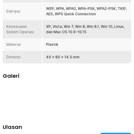
bepergian atau bekerja dari berbagai lokasi.
WEP, WPA, WPA2, WPA-PSK, WPA2-PSK, TKIP,
Enkripsi
AES, WPS Quick Connection
Kelengkapan Produk
Kesesuaian
Rincian yang Anda dapatkan untuk pembelian produk ini:
XP, Vista, Win 7, Win 8, Win 8.1, Win 10, Linux,
Sistem Operasi
dan Mac OS 10.9-10.15
1 x ICANING USB WiFi Transmitter Dongle Adaptor 802.11ac
1300Mbps - AC1300
1 x CD Driver
Material
Plastik
Dimensi
40 x 80 x 14.5 mm
Galeri
Ulasan