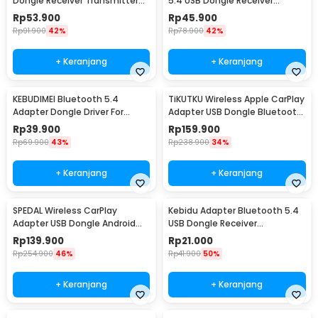
Dongle Receiver Transmitter
5.4 USB Dongle Receiver
Dual Band 600Mbps - CN-600
Transmitter - KB-54
Rp
53.900
Rp
45.900
Rp
91.900
42%
Rp
78.900
42%
+ Keranjang
+ Keranjang
KEBUDIMEI Bluetooth 5.4
TiKUTKU Wireless Apple CarPlay
Adapter Dongle Driver For
Adapter USB Dongle Bluetooth
Windows 8.1 10 11 - BT5.4
5.3 - OT101
Rp
39.900
Rp
159.900
Rp
69.900
43%
Rp
238.900
34%
+ Keranjang
+ Keranjang
SPEDAL Wireless CarPlay
Kebidu Adapter Bluetooth 5.4
Adapter USB Dongle Android
USB Dongle Receiver
Auto Bluetooth - OT110
Transmitter - BT-5.4
Rp
139.900
Rp
21.000
Rp
254.900
46%
Rp
41.900
50%
+ Keranjang
+ Keranjang