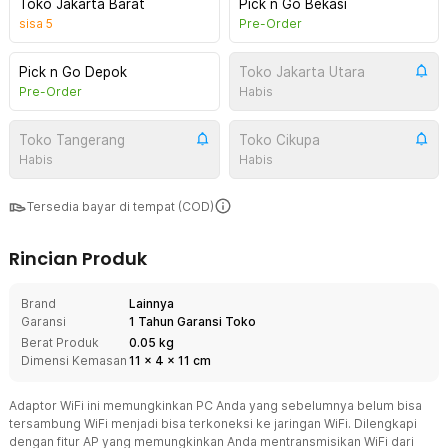
Toko Jakarta Barat
Pick n Go Bekasi
sisa
5
Pre-Order
Pick n Go Depok
Toko Jakarta Utara
Pre-Order
Habis
Toko Tangerang
Toko Cikupa
Habis
Habis
Tersedia bayar di tempat (COD)
Rincian Produk
Brand
Lainnya
Garansi
1 Tahun Garansi Toko
Berat Produk
0.05 kg
Dimensi Kemasan
11
x
4
x
11
cm
Adaptor WiFi ini memungkinkan PC Anda yang sebelumnya belum bisa
tersambung WiFi menjadi bisa terkoneksi ke jaringan WiFi. Dilengkapi
dengan fitur AP yang memungkinkan Anda mentransmisikan WiFi dari