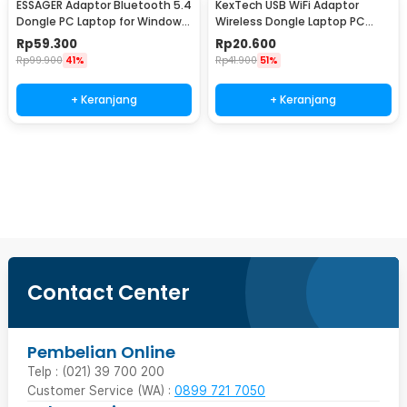
ESSAGER Adaptor Bluetooth 5.4
KexTech USB WiFi Adaptor
Dongle PC Laptop for Windows
Wireless Dongle Laptop PC
8.1/10/11 - ES-BT16
150Mbps RTL8188 - CN-700
Rp
59.300
Rp
20.600
Rp
99.900
41%
Rp
41.900
51%
+ Keranjang
+ Keranjang
Beli Sekarang
Contact Center
Pembelian Online
Telp : (021) 39 700 200
Customer Service (WA) :
0899 721 7050