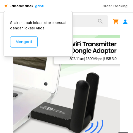
Jabodetabek
ganti
Order Tracking
Alat Kopi
Silakan ubah lokasi store sesuai
dengan lokasi Anda.
Mengerti