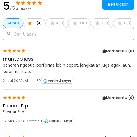
5
Beri Ulasan
/5
4
Ulasan
Semua
5
(
4
)
4
(
0
)
3
(
0
)
2
(
0
)
1
(
0
)
Cari Ulasan
Membantu (
0
)
mantap joss
beneran ngebut. performa lebih cepet. jangkauan juga agak jauh.
keren mantap.
21 Jul 2025
,
M*****P
Verified Buyer
Membantu (
0
)
Sesuai. Sip.
Sesuai. Sip.
17 Mar 2024
,
a*****d
Verified Buyer