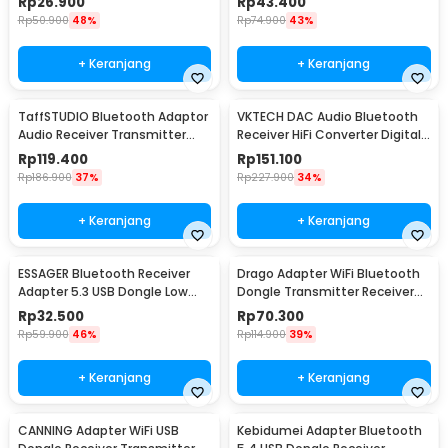
Rp
26.900
Rp
43.400
Rp
50.900
48%
Rp
74.900
43%
+ Keranjang
+ Keranjang
TaffSTUDIO Bluetooth Adaptor
VKTECH DAC Audio Bluetooth
Audio Receiver Transmitter
Receiver HiFi Converter Digital
Wireless 10M - B39
to Analog - D200
Rp
119.400
Rp
151.100
Rp
186.900
37%
Rp
227.900
34%
+ Keranjang
+ Keranjang
ESSAGER Bluetooth Receiver
Drago Adapter WiFi Bluetooth
Adapter 5.3 USB Dongle Low
Dongle Transmitter Receiver
Latency - EBT53-BH01-P
Dual Band - DG-65
Rp
32.500
Rp
70.300
Rp
59.900
46%
Rp
114.900
39%
+ Keranjang
+ Keranjang
CANNING Adapter WiFi USB
Kebidumei Adapter Bluetooth