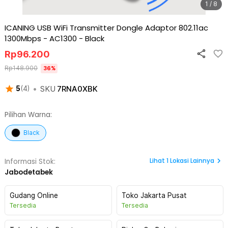
1 / 8
ICANING USB WiFi Transmitter Dongle Adaptor 802.11ac
1300Mbps - AC1300
-
Black
Rp
96.200
Rp
148.900
36
%
•
SKU
7RNA0XBK
5
(
4
)
Pilihan Warna:
Black
Lihat
1
Lokasi Lainnya
Informasi Stok:
Jabodetabek
Gudang Online
Toko Jakarta Pusat
Tersedia
Tersedia