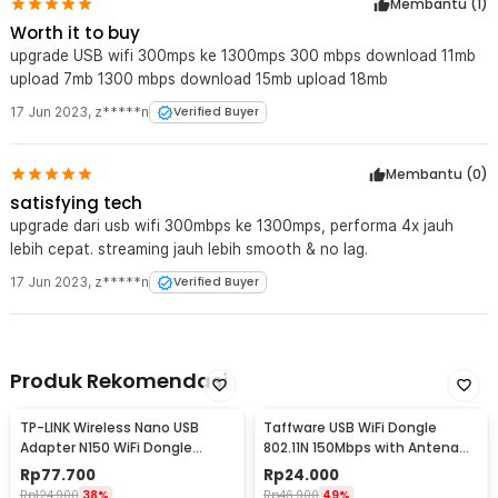
Membantu (
1
)
Worth it to buy
upgrade USB wifi 300mps ke 1300mps 300 mbps download 11mb
upload 7mb 1300 mbps download 15mb upload 18mb
17 Jun 2023
,
z*****n
Verified Buyer
Membantu (
0
)
satisfying tech
upgrade dari usb wifi 300mbps ke 1300mps, performa 4x jauh
lebih cepat. streaming jauh lebih smooth & no lag.
17 Jun 2023
,
z*****n
Verified Buyer
Produk Rekomendasi
TP-LINK Wireless Nano USB
Taffware USB WiFi Dongle
Adapter N150 WiFi Dongle
802.11N 150Mbps with Antena
150Mbps - TL-WN725N
5dBi Realtek 8188
Rp
77.700
Rp
24.000
Rp
124.900
38%
Rp
46.900
49%