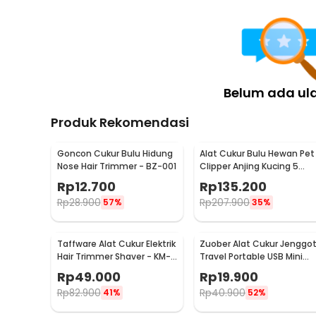
Belum ada ul
Produk Rekomendasi
Goncon Cukur Bulu Hidung
Alat Cukur Bulu Hewan Pet
Nose Hair Trimmer - BZ-001
Clipper Anjing Kucing 5
Speed 4 Comb 60dB - P2
Rp
12.700
Rp
135.200
Rp
28.900
Rp
207.900
57%
35%
Taffware Alat Cukur Elektrik
Zuober Alat Cukur Jenggo
Hair Trimmer Shaver - KM-
Travel Portable USB Mini
666
Trimmer - T01-U
Rp
49.000
Rp
19.900
Rp
82.900
Rp
40.900
41%
52%