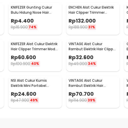
KNIFEZER Gunting Cukur
ENCHEN Alat Cukur Elektrik
r
Bulu Hidung Nose Hair
Hair Clipper Trimmer
Stainless Steel - FS124
Ceramic Rechargerable -
Rp
4.400
Rp
132.000
Sharp-R
Rp
16.900
Rp
188.900
74%
31%
KNIFEZER Alat Cukur Elektrik
VINTAGE Alat Cukur
Hair Clipper Trimmer Model
Rambut Elektrik Hair Clipper
E
Dragon - T9
Trimmer Rechargeable
Rp
60.600
Rp
32.600
Model Grid - T9
Rp
100.900
Rp
49.000
40%
34%
NSI Alat Cukur Kumis
VINTAGE Alat Cukur
Elektrik Mini Portabel
Rambut Elektrik Hair
1
Trimmer Shave - P10
Trimmer LCD USB with 4
Rp
24.600
Rp
70.700
Comb - T9
Rp
47.900
Rp
114.900
49%
39%