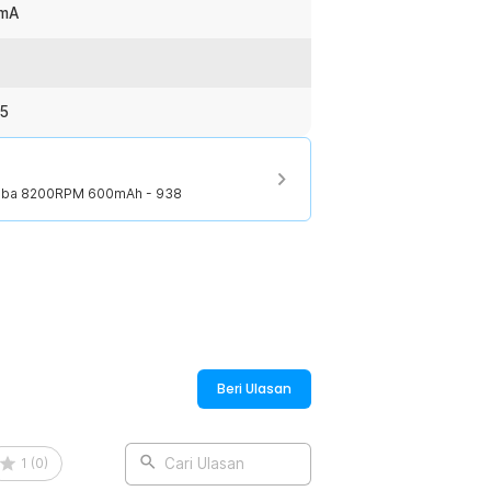
 mA
25
Domba 8200RPM 600mAh - 938
Beri Ulasan
1
(
0
)
Cari Ulasan