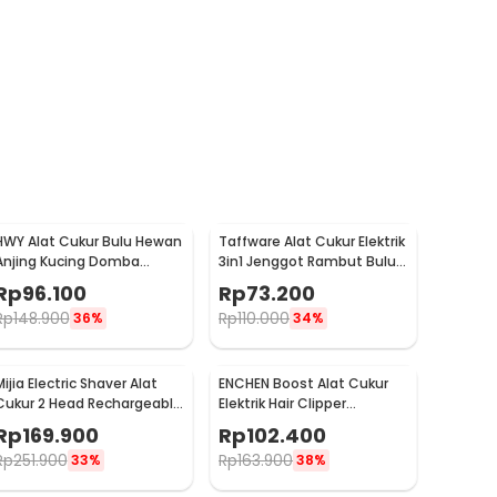
HWY Alat Cukur Bulu Hewan
Taffware Alat Cukur Elektrik
Anjing Kucing Domba
3in1 Jenggot Rambut Bulu
8200RPM 2.4V - P2
Hidung - AG-818
Rp
96.100
Rp
73.200
Rp
148.900
Rp
110.000
36%
34%
Mijia Electric Shaver Alat
ENCHEN Boost Alat Cukur
Cukur 2 Head Rechargeable
Elektrik Hair Clipper
- MSX201
Ceramic Trimmer
Rp
169.900
Rp
102.400
Rp
251.900
Rp
163.900
33%
38%