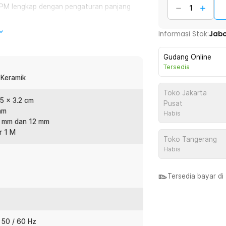
 RPM lengkap dengan pengaturan panjang
Informasi Stok:
Jab
namun hipoalergenik, sehingga tidak
Gudang Online
Tersedia
 Keramik
mbuat hewan tetap tenang saat dicukur
Toko Jakarta
.5 x 3.2 cm
Pusat
mm
Habis
uk memudahkan Anda mendapatkan
 9 mm dan 12 mm
r 1 M
Toko Tangerang
Habis
an selama 1.5 jam nonstop.
Tersedia bayar d
:
 Domba 8200RPM 600mAh - 938
 50 / 60 Hz