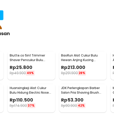
asan
Biutte.co 5in1 Trimmer
BaoRun Alat Cukur Bulu
Shaver Pencukur Bulu
Hewan Anjing Kucing
Tubuh Elektrik - LY-015
Domba 8200RPM 2000mAh
Rp
25.800
Rp
213.000
240V - P6
Rp
49.900
Rp
291.900
49%
28%
t
Huanxingkeji Alat Cukur
JDK Perlengkapan Barber
Bulu Hidung Electric Nose
Salon Pria Shaving Brush
Hair Trimmer - HN1
with Cream Bowl - DSS003
Rp
110.500
Rp
53.300
Rp
174.900
Rp
90.900
37%
42%