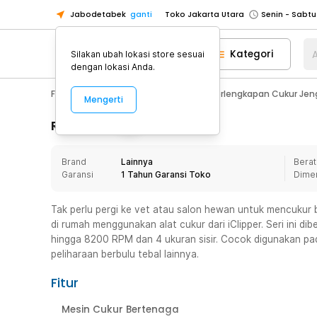
Jabodetabek
ganti
Toko Jakarta Utara
Toko Tangerang
Kategori
A
Silakan ubah lokasi store sesuai
Toko Cikupa
dengan lokasi Anda.
Pick n Go Jakarta Barat
Senin - J
Fashion, Make Up & Beauty Care
Perlengkapan Cukur Jen
Mengerti
Pick n Go Bekasi
Senin - Jumat (08
Pick n Go Depok
Senin - Jumat (08
Rincian Produk
Toko Jakarta Pusat
Senin - Sabtu
Brand
Lainnya
Berat
Toko Jakarta Barat
Senin - Sabtu
Garansi
1 Tahun Garansi Toko
Dime
Toko Jakarta Utara
Toko Tangerang
Tak perlu pergi ke vet atau salon hewan untuk mencukur
di rumah menggunakan alat cukur dari iClipper. Seri ini di
Toko Cikupa
hingga 8200 RPM dan 4 ukuran sisir. Cocok digunakan pad
Pick n Go Jakarta Barat
Senin - J
peliharaan berbulu tebal lainnya.
Pick n Go Bekasi
Senin - Jumat (08
Fitur
Pick n Go Depok
Senin - Jumat (08
Mesin Cukur Bertenaga