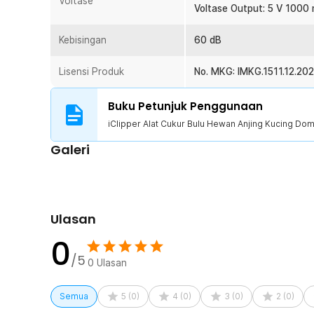
Voltase
1 x Sisir 6 mm
Voltase Output: 5 V 1000
1 x Sisir 9 mm
1 x Sisir 12 mm
Kebisingan
60 dB
1 x Kuas
1 x Minyak Pelumas
Lisensi Produk
No. MKG: IMKG.1511.12.20
1 x Kabel Daya USB
1 x Panduan Penggunaan
Buku Petunjuk Penggunaan
iClipper Alat Cukur Bulu Hewan Anjing Kucing 
Galeri
Ulasan
0
/5
0
Ulasan
Semua
5
(
0
)
4
(
0
)
3
(
0
)
2
(
0
)