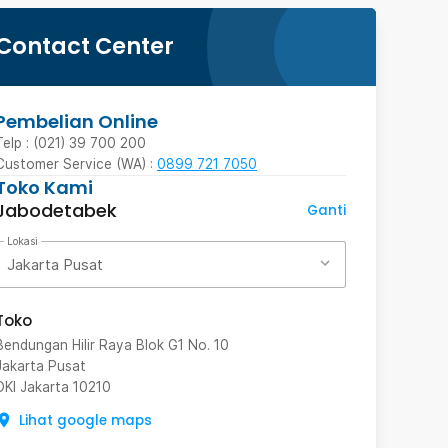
Contact Center
Pembelian Online
Telp : (021) 39 700 200
Customer Service (WA) :
0899 721 7050
Toko Kami
Jabodetabek
Ganti
Lokasi
Jakarta Pusat
Toko
Bendungan Hilir Raya Blok G1 No. 10
Jakarta Pusat
DKI Jakarta
10210
Lihat google maps