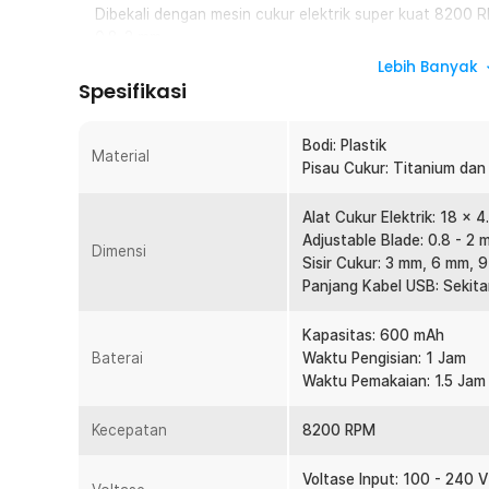
Dibekali dengan mesin cukur elektrik super kuat 8200
0.8-2 mm.
Lebih Banyak
Pisau Cukur Super Tajam
Spesifikasi
Terbuat dari material keramik dan titanium yang tajam 
menyebabkan alergi atau iritasi pada kulit.
Bodi: Plastik
Mode Hening Anti Bising
Material
Pisau Cukur: Titanium dan
Suara dengan tingkat kebisingan kurang dari 60 dB me
dan tentunya tidak mengganggu.
Alat Cukur Elektrik: 18 x 4
4 Pilihan Model Sisir
Adjustable Blade: 0.8 - 2 
Dimensi
Hadir dengan sisir 3 mm, 6 mm, 9 mm, dan 12 mm unt
Sisir Cukur: 3 mm, 6 mm,
ketebalan bulu yang tepat sesuai kebutuhan.
Panjang Kabel USB: Sekita
Baterai Kapasitas Besar
Kapasitas: 600 mAh
Dilengkapi baterai bawaan 600 mAh yang dapat digunak
Baterai
Waktu Pengisian: 1 Jam
Waktu Pemakaian: 1.5 Jam
Kelengkapan Produk
Rincian yang Anda dapatkan untuk pembelian produk ini
Kecepatan
8200 RPM
1 x iClipper Alat Cukur Bulu Hewan Anjing Kucing
1 x Sisir 3 mm
Voltase Input: 100 - 240 V