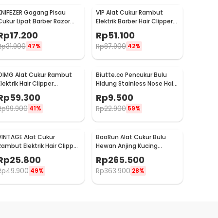
KNIFEZER Gagang Pisau
VIP Alat Cukur Rambut
Cukur Lipat Barber Razor
Elektrik Barber Hair Clipper
Shaving Knife - YT-JAD
Dragon n Phoenix - WS-T99
Rp
17.200
Rp
51.100
Rp
31.900
Rp
87.900
47%
42%
OIMG Alat Cukur Rambut
Biutte.co Pencukur Bulu
lektrik Hair Clipper
Hidung Stainless Nose Hair
Trimmer Model Buddha -
Trimmer 10 Blade - PMX01
Rp
59.300
Rp
9.500
T9
Rp
99.900
Rp
22.900
41%
59%
VINTAGE Alat Cukur
BaoRun Alat Cukur Bulu
Rambut Elektrik Hair Clipper
Hewan Anjing Kucing
Trimmer Rechargeable
6500RPM 2000mAh 3.7V
Rp
25.800
Rp
265.500
Model Dragon - T9
10W - C99
Rp
49.900
Rp
363.900
49%
28%