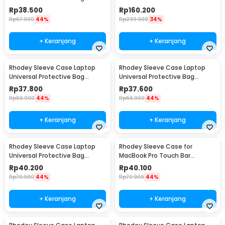
Neoprene with Pouch 11 Inch -
A2338 13 Inch - PW42
Rp
38.500
Rp
160.200
AK03
Rp
67.900
44%
Rp
239.900
34%
+ Keranjang
+ Keranjang
Rhodey Sleeve Case Laptop
Rhodey Sleeve Case Laptop
Universal Protective Bag
Universal Protective Bag
Neoprene with Pouch 13 Inch -
Neoprene with Pouch 14 Inch -
Rp
37.800
Rp
37.600
AK03
AK03
Rp
66.900
44%
Rp
66.900
44%
+ Keranjang
+ Keranjang
Rhodey Sleeve Case Laptop
Rhodey Sleeve Case for
Universal Protective Bag
MacBook Pro Touch Bar
Neoprene with Pouch 15 Inch -
Neoprene with Pouch 15.6 Inch
Rp
40.200
Rp
40.100
AK03
- YG6005
Rp
70.900
44%
Rp
70.900
44%
+ Keranjang
+ Keranjang