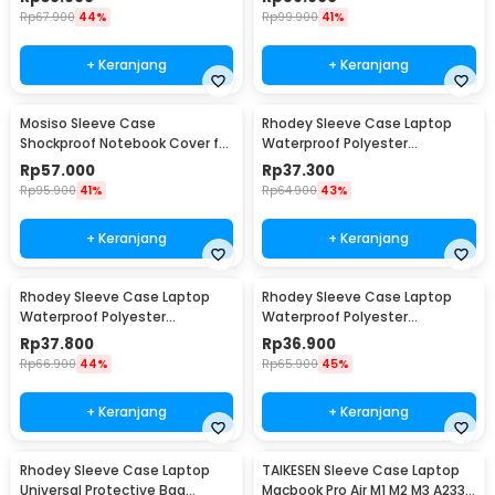
YG6005
Rp
67.900
44%
Rp
99.900
41%
+ Keranjang
+ Keranjang
Mosiso Sleeve Case
Rhodey Sleeve Case Laptop
Shockproof Notebook Cover for
Waterproof Polyester
Laptop 15.6 Inch - C0412
Neoprene Bag 11/12 Inch - L123F
Rp
57.000
Rp
37.300
Rp
95.900
41%
Rp
64.900
43%
+ Keranjang
+ Keranjang
Rhodey Sleeve Case Laptop
Rhodey Sleeve Case Laptop
Waterproof Polyester
Waterproof Polyester
Neoprene Bag 13 Inch - L123F
Neoprene Bag 15.6 Inch - L123F
Rp
37.800
Rp
36.900
Rp
66.900
44%
Rp
65.900
45%
+ Keranjang
+ Keranjang
Rhodey Sleeve Case Laptop
TAIKESEN Sleeve Case Laptop
Universal Protective Bag
Macbook Pro Air M1 M2 M3 A2337