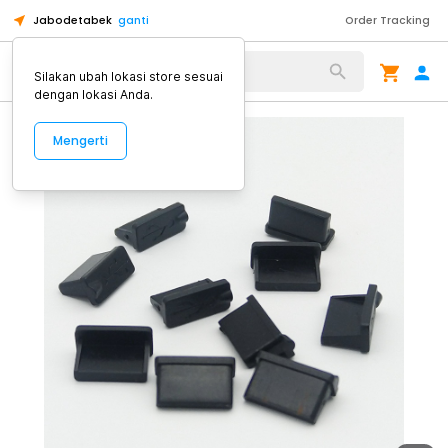
Jabodetabek
ganti
Order Tracking
Alat Kopi
Silakan ubah lokasi store sesuai
dengan lokasi Anda.
Mengerti