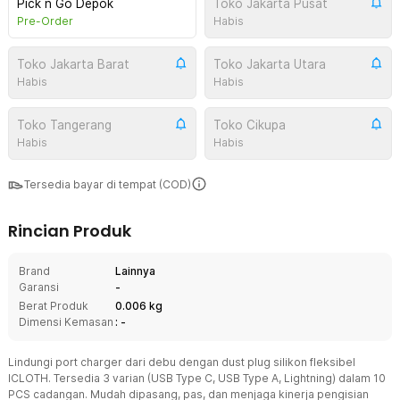
Pick n Go Depok
Toko Jakarta Pusat
Pre-Order
Habis
Toko Jakarta Barat
Toko Jakarta Utara
Habis
Habis
Toko Tangerang
Toko Cikupa
Habis
Habis
Tersedia bayar di tempat (COD)
Rincian Produk
Brand
Lainnya
Garansi
-
Berat Produk
0.006 kg
Dimensi Kemasan
: -
Lindungi port charger dari debu dengan dust plug silikon fleksibel
ICLOTH. Tersedia 3 varian (USB Type C, USB Type A, Lightning) dalam 10
PCS cadangan. Mudah dipasang, pas, dan menjaga kinerja pengisian