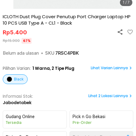
1 / 7
ICLOTH Dust Plug Cover Penutup Port Charger Laptop HP
10 PCS USB Type A - CL1
-
Black
Rp
5.400
Rp
15.900
67
%
Belum ada ulasan
•
SKU
7RSC4PBK
Lihat Varian Lainnya
Pilihan Varian:
1
Warna,
2 Tipe Plug
Black
Lihat
2
Lokasi Lainnya
Informasi Stok:
Jabodetabek
Gudang Online
Pick n Go Bekasi
Tersedia
Pre-Order