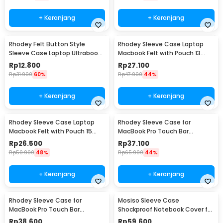
+ Keranjang
+ Keranjang
Rhodey Felt Button Style
Rhodey Sleeve Case Laptop
Sleeve Case Laptop Ultrabook
Macbook Felt with Pouch 13
15 Inch - DA58
Inch - AK01
Rp
12.800
Rp
27.100
Rp
31.900
60%
Rp
47.900
44%
+ Keranjang
+ Keranjang
Rhodey Sleeve Case Laptop
Rhodey Sleeve Case for
Macbook Felt with Pouch 15
MacBook Pro Touch Bar
Inch - AK01
Neoprene with Pouch 13 Inch -
Rp
26.500
Rp
37.100
YG6005
Rp
50.900
48%
Rp
65.900
44%
+ Keranjang
+ Keranjang
Rhodey Sleeve Case for
Mosiso Sleeve Case
MacBook Pro Touch Bar
Shockproof Notebook Cover for
Neoprene with Pouch 14 Inch -
Laptop 13 Inch - C0412
Rp
38.600
Rp
59.600