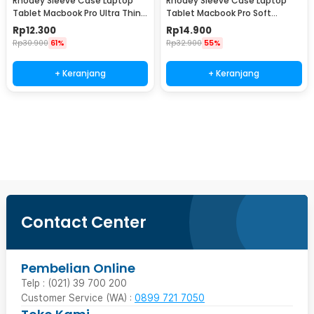
Rhodey Sleeve Case Laptop
Rhodey Sleeve Case Laptop
Tablet Macbook Pro Ultra Thin
Tablet Macbook Pro Soft
2mm 14 Inch - RE214
Protection Felt 12 Inch - MR24
Rp
12.300
Rp
14.900
Rp
30.900
61%
Rp
32.900
55%
+ Keranjang
+ Keranjang
Beli Sekarang
Contact Center
Pembelian Online
Telp : (021) 39 700 200
Customer Service (WA) :
0899 721 7050