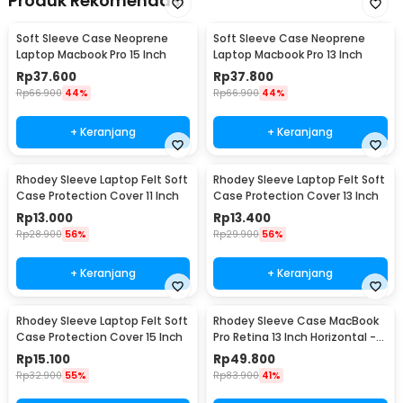
Produk Rekomendasi
Soft Sleeve Case Neoprene
Soft Sleeve Case Neoprene
Laptop Macbook Pro 15 Inch
Laptop Macbook Pro 13 Inch
Rp
37.600
Rp
37.800
Rp
66.900
44%
Rp
66.900
44%
+ Keranjang
+ Keranjang
Rhodey Sleeve Laptop Felt Soft
Rhodey Sleeve Laptop Felt Soft
Case Protection Cover 11 Inch
Case Protection Cover 13 Inch
Rp
13.000
Rp
13.400
Rp
28.900
56%
Rp
29.900
56%
+ Keranjang
+ Keranjang
Rhodey Sleeve Laptop Felt Soft
Rhodey Sleeve Case MacBook
Case Protection Cover 15 Inch
Pro Retina 13 Inch Horizontal -
C2202
Rp
15.100
Rp
49.800
Rp
32.900
55%
Rp
83.900
41%