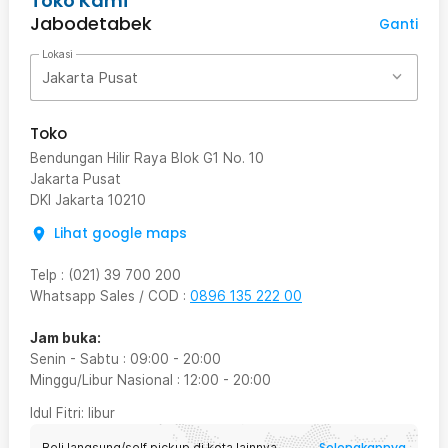
Toko Kami
Jabodetabek
Ganti
Lokasi
Jakarta Pusat
Toko
Bendungan Hilir Raya Blok G1 No. 10
Jakarta Pusat
DKI Jakarta
10210
Lihat google maps
Telp
:
(021) 39 700 200
Whatsapp Sales / COD
:
0896 135 222 00
Jam buka:
Senin - Sabtu
:
09:00
-
20:00
Minggu/Libur Nasional
:
12:00
-
20:00
Idul Fitri
: libur
Selengkapnya
Beli langsung/self pickup di kota lainnya