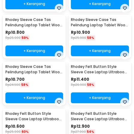
+ Keranjang
+ Keranjang
Rhodey Sleeve Case Tas
Rhodey Sleeve Case Tas
Pelindung Laptop Tablet Wool
Pelindung Laptop Tablet Wool
Felt 11 Inch - DA98
Felt 15 Inch - DA98
Rp
10.800
Rp
10.900
Rp
25.900
59%
Rp
25.900
58%
+ Keranjang
+ Keranjang
Rhodey Sleeve Case Tas
Rhodey Felt Button Style
Pelindung Laptop Tablet Wool
Sleeve Case Laptop Ultrabook
Felt 13 Inch - DA98
11 Inch - DA58
Rp
10.700
Rp
11.400
Rp
24.900
58%
Rp
26.900
58%
+ Keranjang
+ Keranjang
Rhodey Felt Button Style
Rhodey Felt Button Style
Sleeve Case Laptop Ultrabook
Sleeve Case Laptop Ultrabook
12 Inch - DA58
13 Inch - DA58
Rp
10.600
Rp
12.900
Rp
25.900
60%
Rp
27.900
54%