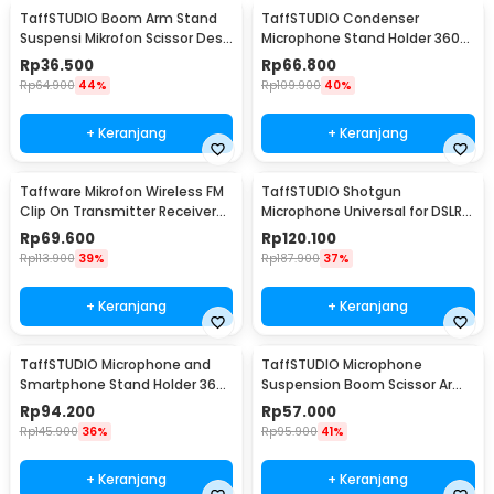
TaffSTUDIO Boom Arm Stand
TaffSTUDIO Condenser
Suspensi Mikrofon Scissor Desk
Microphone Stand Holder 360
Clamp - NB-35
Lazypod Clamp - NB-35
Rp
36.500
Rp
66.800
Rp
64.900
44%
Rp
109.900
40%
+ Keranjang
+ Keranjang
Taffware Mikrofon Wireless FM
TaffSTUDIO Shotgun
Clip On Transmitter Receiver
Microphone Universal for DSLR
Jack 6.3mm - WR-601
Smartphone Computer - MIC-
Rp
69.600
Rp
120.100
05
Rp
113.900
39%
Rp
187.900
37%
+ Keranjang
+ Keranjang
TaffSTUDIO Microphone and
TaffSTUDIO Microphone
Smartphone Stand Holder 360
Suspension Boom Scissor Arm
Degree - MS-70B
with Lazypod - D6
Rp
94.200
Rp
57.000
Rp
145.900
36%
Rp
95.900
41%
+ Keranjang
+ Keranjang