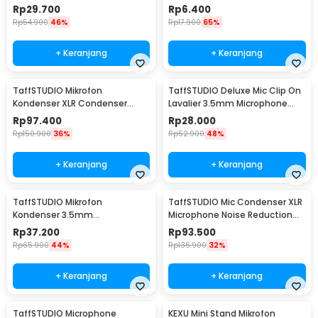
Clip - DZ0288
Smartphone Laptop - SR-503
Rp
29.700
Rp
6.400
Rp
54.900
46%
Rp
17.900
65%
+ Keranjang
+ Keranjang
TaffSTUDIO Mikrofon
TaffSTUDIO Deluxe Mic Clip On
Kondenser XLR Condenser
Lavalier 3.5mm Microphone
Microphone Studio Podcast -
Smartphone - EY-510A
Rp
97.400
Rp
28.000
BM-700
Rp
150.900
36%
Rp
52.900
48%
+ Keranjang
+ Keranjang
TaffSTUDIO Mikrofon
TaffSTUDIO Mic Condenser XLR
Kondenser 3.5mm
Microphone Noise Reduction
Omnidirectional Podcast with
with Holder - BM-800
Rp
37.200
Rp
93.500
Stand - SF-666
Rp
65.900
44%
Rp
136.900
32%
+ Keranjang
+ Keranjang
TaffSTUDIO Microphone
KEXU Mini Stand Mikrofon