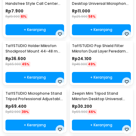
Handsfree Style Call Center
Desktop Universal Microphone
With Noise Reduction - M5
Holder - BC-08
Rp
7.900
Rp
11.000
Rp
19.900
61%
Rp
25.900
58%
+ Keranjang
+ Keranjang
TaffSTUDIO Holder Mikrofon
TaffSTUDIO Pop Shield Filter
Shockproof Mount 44-48 mm
Mikrofon Dual Layer Peredam
- SH-100
Noise BOP - MPF-6
Rp
36.600
Rp
24.100
Rp
65.900
45%
Rp
46.900
49%
+ Keranjang
+ Keranjang
TaffSTUDIO Microphone Stand
Zeepin Mini Tripod Stand
Tripod Professional Adjustable
Mikrofon Desktop Universal
2 Holder - NB-107
dengan Pop Filter - F-9
Rp
69.400
Rp
30.200
Rp
112.900
39%
Rp
55.900
46%
+ Keranjang
+ Keranjang