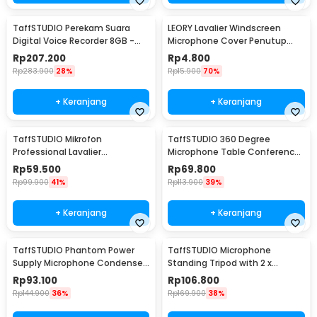
TaffSTUDIO Perekam Suara
LEORY Lavalier Windscreen
Digital Voice Recorder 8GB -
Microphone Cover Penutup
T60
Busa Mikrofon - LE1
Rp
207.200
Rp
4.800
Rp
283.900
28%
Rp
15.900
70%
+ Keranjang
+ Keranjang
TaffSTUDIO Mikrofon
TaffSTUDIO 360 Degree
Professional Lavalier
Microphone Table Conference
Microphone Clip 3.5mm - Q10
Zoom Meeting Studio - iTalk-
Rp
59.500
Rp
69.800
02
Rp
99.900
41%
Rp
113.900
39%
+ Keranjang
+ Keranjang
TaffSTUDIO Phantom Power
TaffSTUDIO Microphone
Supply Microphone Condenser
Standing Tripod with 2 x
1 Channel 48V - RU-P48V
Smartphone Holder - NB-03
Rp
93.100
Rp
106.800
Rp
144.900
36%
Rp
169.900
38%