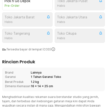
Pick n Go Depok
Toko Jakarta Pusat
Pre-Order
Habis
Toko Jakarta Barat
Toko Jakarta Utara
Habis
Habis
Toko Tangerang
Toko Cikupa
Habis
Habis
Tersedia bayar di tempat (COD)
Rincian Produk
Brand
Lainnya
Garansi
1 Tahun Garansi Toko
Berat Produk
1.2 kg
Dimensi Kemasan
16
x
14
x
25
cm
Menghadirkan kualitas rekaman suara berstandar studio yang jernih,
tajam, dan terbebas dari kebisingan getaran meja kini dapat Anda
wujudkan secara instan di mana saja. Mengandalkan mikrofon bawaan