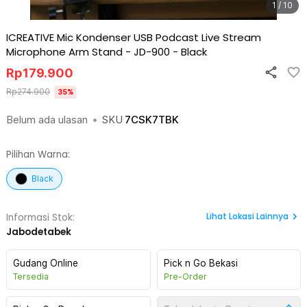
1 / 10
ICREATIVE Mic Kondenser USB Podcast Live Stream
Microphone Arm Stand - JD-900
-
Black
Rp
179.900
Rp
274.900
35
%
Belum ada ulasan
•
SKU
7CSK7TBK
Pilihan Warna:
Black
Lihat
Lokasi Lainnya
Informasi Stok:
Jabodetabek
Gudang Online
Pick n Go Bekasi
Tersedia
Pre-Order