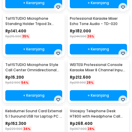
+ Keranjang
+ Keranjang
TaffSTUDIO Microphone
Professional Karaoke Mixer
Standing Holder Tripod 3x
Echo Tone Audio - TD-020
Smartphone Holder - NB-04P
Rp
141.400
Rp
182.000
Rp
215.900
35%
Rp
244.900
26%
+ Keranjang
+ Keranjang
TaffSTUDIO Microphone Style
WEITESI Professional Console
Call Center Omnidirectional
Karaoke Mixer 8 Channel Input
52dB - MF03
Mic - AM-228
Rp
15.200
Rp
212.600
Rp
32.900
54%
Rp
291.900
28%
+ Keranjang
+ Keranjang
Kebidumei Sound Card External
Voicejoy Telephone Desk
5.1 Suround USB for Laptop PC -
HT800 with Headphone Call
CM6206
Center VH500
Rp
152.300
Rp
268.400
Rp
229.900
34%
Rp
367.900
28%