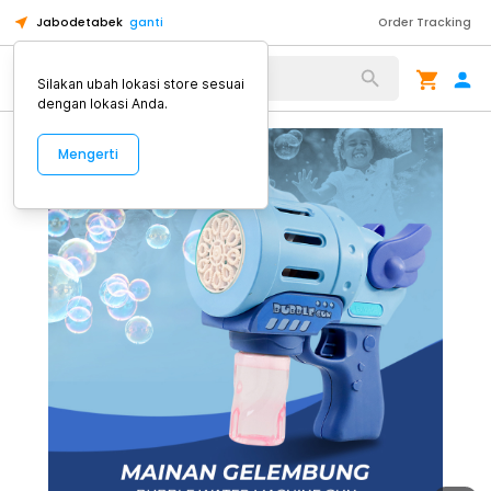
Jabodetabek
ganti
Order Tracking
Alat Kopi
Silakan ubah lokasi store sesuai
dengan lokasi Anda.
Mengerti