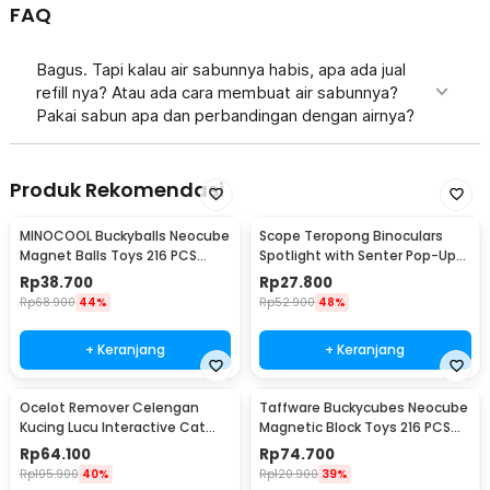
FAQ
Bagus. Tapi kalau air sabunnya habis, apa ada jual
refill nya? Atau ada cara membuat air sabunnya?
Pakai sabun apa dan perbandingan dengan airnya?
Produk Rekomendasi
MINOCOOL Buckyballs Neocube
Scope Teropong Binoculars
Magnet Balls Toys 216 PCS
Spotlight with Senter Pop-Up
3mm - TH007004A
Light 4x30mm - JYW-1226
Rp
38.700
Rp
27.800
Rp
68.900
44%
Rp
52.900
48%
+ Keranjang
+ Keranjang
Ocelot Remover Celengan
Taffware Buckycubes Neocube
Kucing Lucu Interactive Cat
Magnetic Block Toys 216 PCS
Piggy Bank - 0120
3.6mm - G0CN05
Rp
64.100
Rp
74.700
Rp
105.900
40%
Rp
120.900
39%