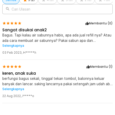
Cari Ulasan
Membantu (
0
)
Sangat disukai anak2
Bagus. Tapi kalau air sabunnya habis, apa ada jual refill nya? Atau
ada cara membuat air sabunnya? Pakai sabun apa dan
Selengkapnya
perbandingan dengan airnya?
03 Feb 2023
,
H*****h
Membantu (
1
)
keren, anak suka
berfungsi bagus sekali, tinggal tekan tombol, balonnya keluar
banyak dan lancar. saking lancarnya pakai setengah jam udah abis
Selengkapnya
setengah cariannya. bahannya plastik tapi lumayan kuat. sempat
dijatuhin anak, tapi ga ada yg patah dan masih berfungsi baik.
22 Aug 2022
,
l*****o
bentuknya agak gede, tapi ga terlalu masalah, anak umur 2 th
masih bisa pegang sendiri. puas. makasih banyak