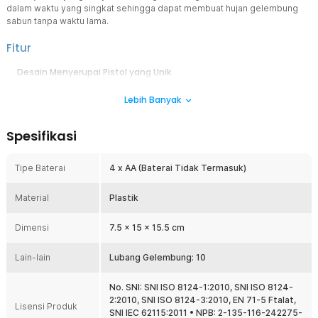
dalam waktu yang singkat sehingga dapat membuat hujan gelembung
sabun tanpa waktu lama.
Fitur
Desain Menyerupai Pistol yang Unik
Memiliki desain unik dengan bentuk menyerupai pistol yang dibalut
Lebih Banyak
warna menarik. Anak Anda pasti akan senang jika diberi mainan
yang satu ini! Bermain gelembung bola sabun adalah hal paling
menyenangkan bagi anak-anak.
Spesifikasi
Terbuat dari Bahan Plastik Berkualitas
Dibuat dari bahan plastik yang kokoh sehingga tidak mudah rusak.
Tipe Baterai
4 x AA (Baterai Tidak Termasuk)
Bahan plastik ini juga dibuat dengan bahan yang aman dan tidak
mengandung zat kimia berbahaya, jadi sangat aman ketika
Material
dimainkan oleh anak-anak.
Plastik
Ditenagai Baterai
Dimensi
7.5 x 15 x 15.5 cm
Mainan gelembung sabun ini menggunakan tenaga baterai
sehingga mudah diganti jika baterai telah habis. Mainan ini
Lain-lain
membutuhkan empat buah baterai tipe AA yang sangat mudah
Lubang Gelembung: 10
ditemukan di warung atau minimarket terdekat di sekitar Anda.
No. SNI: SNI ISO 8124-1:2010, SNI ISO 8124-
Kelengkapan Produk
2:2010, SNI ISO 8124-3:2010, EN 71-5 Ftalat,
Lisensi Produk
SNI IEC 62115:2011 • NPB: 2-135-116-242275-