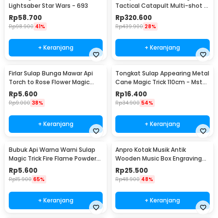
Lightsaber Star Wars - 693
Tactical Catapult Multi-shot -
KMSS
Rp
58.700
Rp
320.600
Rp
98.900
41%
Rp
439.900
28%
+ Keranjang
+ Keranjang
Firlar Sulap Bunga Mawar Api
Tongkat Sulap Appearing Metal
Torch to Rose Flower Magic
Cane Magic Trick 110cm - Mstk-
Trick - 82120
002
Rp
5.600
Rp
16.400
Rp
9.000
38%
Rp
34.900
54%
+ Keranjang
+ Keranjang
Bubuk Api Warna Warni Sulap
Anpro Kotak Musik Antik
Magic Trick Fire Flame Powder
Wooden Music Box Engraving
15g - YY064
Harry Potter - ADQ0194
Rp
5.600
Rp
25.500
Rp
15.900
65%
Rp
48.900
48%
+ Keranjang
+ Keranjang