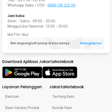
Telp
:
(021) 39 700 200
Whatsapp Sales / COD
:
0896 135 222 00
Jam buka:
Senin - Sabtu
:
09:00
-
20:00
Minggu/Libur Nasional
:
12:00
-
20:00
Idul Fitri
: libur
Selengkapnya
Beli langsung/self pickup di kota lainnya
Download Aplikasi JakartaNotebook
Layanan Pelanggan
JakartaNotebook
Bantuan
Tentang Kami
Klaim Garansi Produk
Kontak Kami