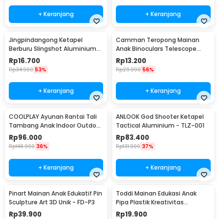
+ Keranjang
+ Keranjang
Jingpindangong Ketapel
Camman Teropong Mainan
Berburu Slingshot Aluminium
Anak Binoculars Telescope
Alloy - OD-014
2.5x26 - 1138
Rp
16.700
Rp
13.200
Rp
34.900
53%
Rp
29.900
56%
+ Keranjang
+ Keranjang
COOLPLAY Ayunan Rantai Tali
ANLOOK God Shooter Ketapel
Tambang Anak Indoor Outdoor
Tactical Aluminium - TLZ-001
- WS-2100
Rp
96.000
Rp
83.400
Rp
148.900
36%
Rp
131.900
37%
+ Keranjang
+ Keranjang
Pinart Mainan Anak Edukatif Pin
Toddi Mainan Edukasi Anak
Sculpture Art 3D Unik - FD-P3
Pipa Plastik Kreativitas
Bangunan 4D STEM - 88003
Rp
39.900
Rp
19.900