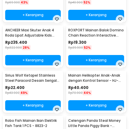
Rp
69.900
43%
Rp
40.900
52%
+ Keranjang
+ Keranjang
ANCHEER Maxi Skuter Anak 4
ROXPORT Mainan Balok Domino
Roda Lipat Adjustable Kids
Chain Reaction Interactive
Scooter - QZ-001
Toys 120 PCS - ZMY-1
Rp
235.400
Rp
19.300
Rp
322.900
28%
Rp
39.900
52%
+ Keranjang
+ Keranjang
Sirius Wolf Ketapel Stainless
Mainan Helikopter Anak-Anak
Steel Paracord Desain Serigala
dengan Kontrol Sensor - HJ-
- HW-GJ049
8188
Rp
22.400
Rp
40.400
Rp
43.900
49%
Rp
70.900
44%
+ Keranjang
+ Keranjang
Robo Fish Mainan Ikan Elektrik
Celengan Panda Steal Money
Fish Tank 1 PCS - 8823-2
Little Panda Piggy Bank -