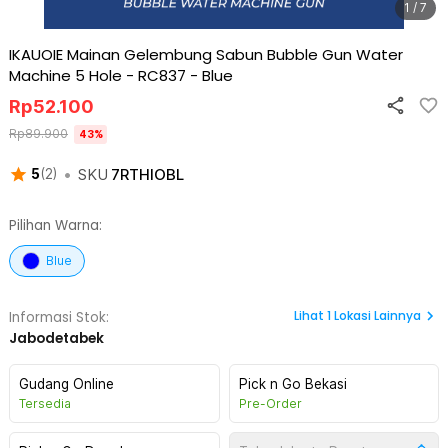
1 / 7
IKAUOIE Mainan Gelembung Sabun Bubble Gun Water
Machine 5 Hole - RC837
-
Blue
Rp
52.100
Rp
89.900
43
%
•
SKU
7RTHIOBL
5
(
2
)
Pilihan Warna:
Blue
Lihat
1
Lokasi Lainnya
Informasi Stok:
Jabodetabek
Gudang Online
Pick n Go Bekasi
Tersedia
Pre-Order