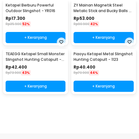
Ketapel Berburu Powerful
ZY Mainan Magnetik Steel
Outdoor Slingshot - YR016
Metalic Stick and Bucky Balls -
005
Rp
17.300
Rp
53.000
Rp
35.900
52%
Rp
90.900
42%
+ Keranjang
+ Keranjang
TEAEGG Ketapel Small Monster
Piaoyu Ketapel Metal Slingshot
Slingshot Hunting Catapult -
Hunting Catapult - 1123
JH8171
Rp
42.400
Rp
40.400
Rp
73.900
43%
Rp
70.900
44%
+ Keranjang
+ Keranjang
Beli Sekarang