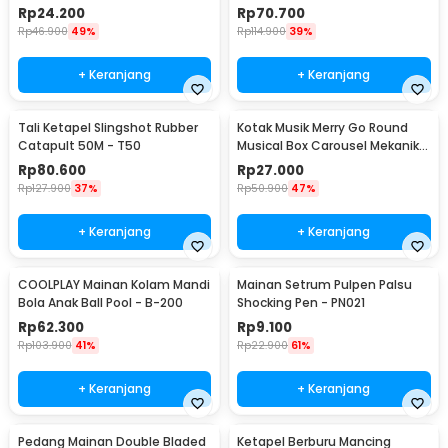
MM8807-1
Rp
24.200
Rp
70.700
Rp
46.900
49%
Rp
114.900
39%
+ Keranjang
+ Keranjang
Tali Ketapel Slingshot Rubber
Kotak Musik Merry Go Round
Catapult 50M - T50
Musical Box Carousel Mekanikal
- HD-Y02
Rp
80.600
Rp
27.000
Rp
127.900
37%
Rp
50.900
47%
+ Keranjang
+ Keranjang
COOLPLAY Mainan Kolam Mandi
Mainan Setrum Pulpen Palsu
Bola Anak Ball Pool - B-200
Shocking Pen - PN021
Rp
62.300
Rp
9.100
Rp
103.900
41%
Rp
22.900
61%
+ Keranjang
+ Keranjang
Pedang Mainan Double Bladed
Ketapel Berburu Mancing