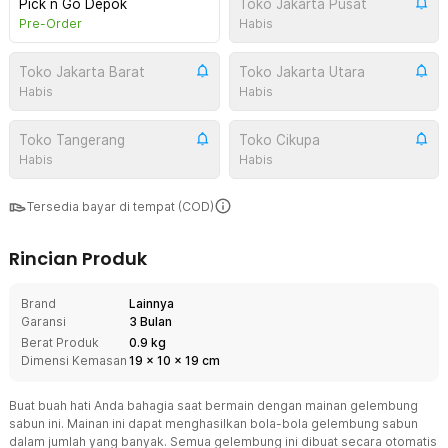
Pick n Go Depok
Toko Jakarta Pusat
Pre-Order
Habis
Toko Jakarta Barat
Toko Jakarta Utara
Habis
Habis
Toko Tangerang
Toko Cikupa
Habis
Habis
Tersedia bayar di tempat (COD)
Rincian Produk
Brand
Lainnya
Garansi
3 Bulan
Berat Produk
0.9 kg
Dimensi Kemasan
19
x
10
x
19
cm
Buat buah hati Anda bahagia saat bermain dengan mainan gelembung
sabun ini. Mainan ini dapat menghasilkan bola-bola gelembung sabun
dalam jumlah yang banyak. Semua gelembung ini dibuat secara otomatis