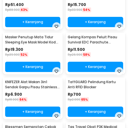
Rp
51.400
Rp
15.700
Rp
88.900
43%
Rp
33.900
54%
+ Keranjang
+ Keranjang
Masker Penutup Mata Tidur
Gelang Kompas Peluit Pisau
Sleeping Eye Mask Model Kodok
Survival EDC Parachute
- LC30
Bracelet - B002-6
Rp
19.300
Rp
11.500
Rp
39.900
52%
Rp
26.900
58%
+ Keranjang
+ Keranjang
KNIFEZER Alat Makan 3in1
TaffGUARD Pelindung Kartu
Sendok Garpu Pisau Stainless
Anti RFID Blocker
Travel 20cm - HG1514
Rp
6.900
Rp
700
Rp
18.900
64%
Rp
2.000
65%
+ Keranjang
+ Keranjang
Blessmen Semprotan Cebok
Tas Travel Obat P3K Medical