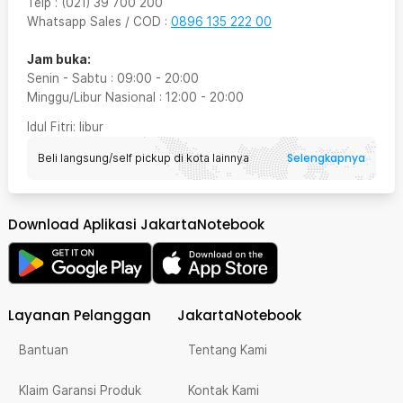
Telp
:
(021) 39 700 200
Whatsapp Sales / COD
:
0896 135 222 00
Jam buka:
Senin - Sabtu
:
09:00
-
20:00
Minggu/Libur Nasional
:
12:00
-
20:00
Idul Fitri
: libur
Selengkapnya
Beli langsung/self pickup di kota lainnya
Download Aplikasi JakartaNotebook
Layanan Pelanggan
JakartaNotebook
Bantuan
Tentang Kami
Klaim Garansi Produk
Kontak Kami