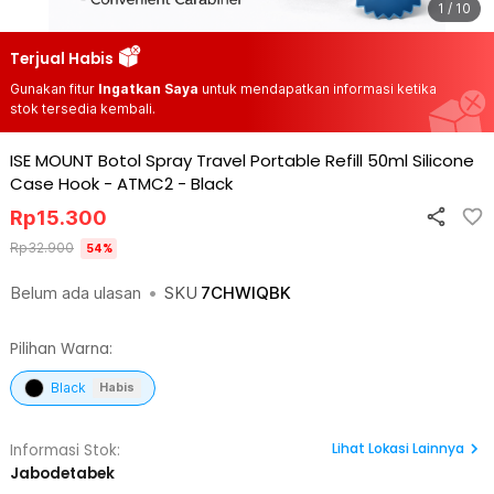
1 / 10
Terjual Habis
Gunakan fitur
Ingatkan Saya
untuk mendapatkan informasi ketika
stok tersedia kembali.
ISE MOUNT Botol Spray Travel Portable Refill 50ml Silicone
Case Hook - ATMC2
-
Black
Rp
15.300
Rp
32.900
54
%
Belum ada ulasan
•
SKU
7CHWIQBK
Pilihan Warna:
Black
Habis
Lihat
Lokasi Lainnya
Informasi Stok:
Jabodetabek