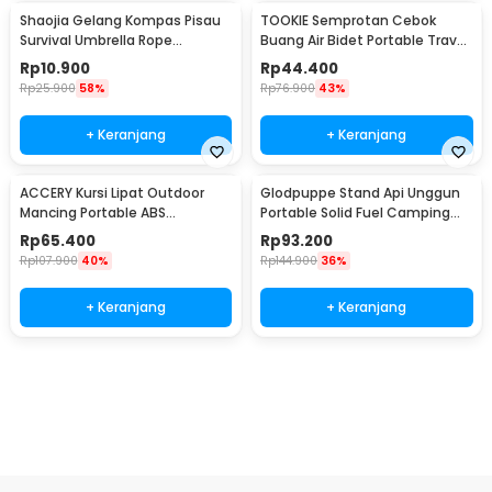
Shaojia Gelang Kompas Pisau
TOOKIE Semprotan Cebok
Survival Umbrella Rope
Buang Air Bidet Portable Travel
Bracelet - HJT41
Sprayer 560ml - WS500
Rp
10.900
Rp
44.400
Rp
25.900
58%
Rp
76.900
43%
+ Keranjang
+ Keranjang
ACCERY Kursi Lipat Outdoor
Glodpuppe Stand Api Unggun
Mancing Portable ABS
Portable Solid Fuel Camping
Telescopic Chair - NDS66
Tool - EZ203
Rp
65.400
Rp
93.200
Rp
107.900
40%
Rp
144.900
36%
+ Keranjang
+ Keranjang
Ingatkan Saya