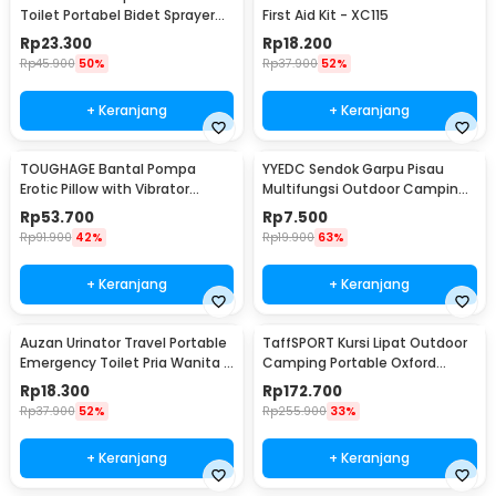
Toilet Portabel Bidet Sprayer
First Aid Kit - XC115
450ml - WR-450
Rp
23.300
Rp
18.200
Rp
45.900
50%
Rp
37.900
52%
+ Keranjang
+ Keranjang
TOUGHAGE Bantal Pompa
YYEDC Sendok Garpu Pisau
Erotic Pillow with Vibrator
Multifungsi Outdoor Camping
Holder - PF3102
Spork EDC Tools - LX708
Rp
53.700
Rp
7.500
Rp
91.900
42%
Rp
19.900
63%
+ Keranjang
+ Keranjang
Auzan Urinator Travel Portable
TaffSPORT Kursi Lipat Outdoor
Emergency Toilet Pria Wanita -
Camping Portable Oxford
C1676
Folding Chair Low - SF733
Rp
18.300
Rp
172.700
Rp
37.900
52%
Rp
255.900
33%
+ Keranjang
+ Keranjang