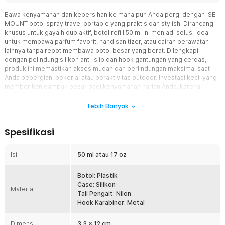
Bawa kenyamanan dan kebersihan ke mana pun Anda pergi dengan ISE
MOUNT botol spray travel portable yang praktis dan stylish. Dirancang
khusus untuk gaya hidup aktif, botol refill 50 ml ini menjadi solusi ideal
untuk membawa parfum favorit, hand sanitizer, atau cairan perawatan
lainnya tanpa repot membawa botol besar yang berat. Dilengkapi
dengan pelindung silikon anti-slip dan hook gantungan yang cerdas,
produk ini memastikan akses mudah dan perlindungan maksimal saat
Anda bepergian, bekerja, atau beraktivitas outdoor. Investasi kecil yang
memberikan dampak besar bagi kenyamanan harian Anda, karena
kebersihan dan kesegaran seharusnya tidak pernah tertinggal hanya
karena keterbatasan wadah.
Lebih Banyak
Fitur
Spesifikasi
Desain Portabel dengan Hook Gantungan Praktis
Dilengkapi dengan hook metal yang kokoh dan fleksibel, botol
Isi
50 ml atau 17 oz
spray ini dapat dengan mudah dikaitkan ke tas ransel, ikat
pinggang, loop koper, atau tali tenda untuk akses cepat tanpa perlu
Botol: Plastik
membuka tas Anda di tengah perjalanan. Fitur gantungan ini tidak
Case: Silikon
hanya menambah nilai fungsionalitas, tetapi juga mencegah botol
Material
Tali Pengait: Nilon
hilang atau tercecer saat Anda bergerak dinamis, sehingga Anda
Hook Karabiner: Metal
tetap fokus menikmati momen tanpa kekhawatiran.
Pelindung Silikon Premium Anti-Slip
Dimensi
3.3 x 12 cm