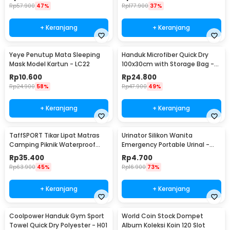
306
Rp
57.900
47%
Rp
177.900
37%
+ Keranjang
+ Keranjang
Yeye Penutup Mata Sleeping
Handuk Microfiber Quick Dry
Mask Model Kartun - LC22
100x30cm with Storage Bag -
S-30
Rp
10.600
Rp
24.800
Rp
24.900
58%
Rp
47.900
49%
+ Keranjang
+ Keranjang
TaffSPORT Tikar Lipat Matras
Urinator Silikon Wanita
Camping Piknik Waterproof
Emergency Portable Urinal -
Mat 1.4x1.52M - FS-007
XBQ
Rp
35.400
Rp
4.700
Rp
63.900
45%
Rp
16.900
73%
+ Keranjang
+ Keranjang
Coolpower Handuk Gym Sport
World Coin Stock Dompet
Towel Quick Dry Polyester - H01
Album Koleksi Koin 120 Slot