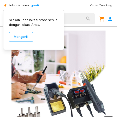
Jabodetabek
ganti
Order Tracking
Alat Kopi
Silakan ubah lokasi store sesuai
dengan lokasi Anda.
Mengerti