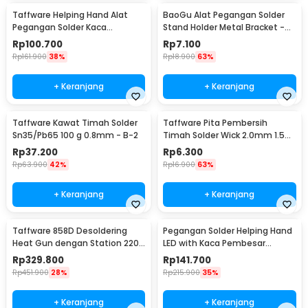
Taffware Helping Hand Alat
BaoGu Alat Pegangan Solder
Pegangan Solder Kaca
Stand Holder Metal Bracket -
Pembesar LED - MG16129-C
DBL-X10
Rp
100.700
Rp
7.100
Rp
161.900
38%
Rp
18.900
63%
+ Keranjang
+ Keranjang
Taffware Kawat Timah Solder
Taffware Pita Pembersih
Sn35/Pb65 100 g 0.8mm - B-2
Timah Solder Wick 2.0mm 1.5M
- CP-2015
Rp
37.200
Rp
6.300
Rp
63.900
42%
Rp
16.900
63%
+ Keranjang
+ Keranjang
Taffware 858D Desoldering
Pegangan Solder Helping Hand
Heat Gun dengan Station 220V
LED with Kaca Pembesar
750W
Magnifier 3X/4.5X - TH-7023
Rp
329.800
Rp
141.700
Rp
451.900
28%
Rp
215.900
35%
+ Keranjang
+ Keranjang