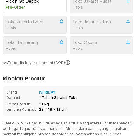
Pick n Go Depok
Toko Jakarta Pusat
Pre-Order
Habis
Toko Jakarta Barat
Toko Jakarta Utara
Habis
Habis
Toko Tangerang
Toko Cikupa
Habis
Habis
Tersedia bayar di tempat (COD)
Rincian Produk
Brand
ISFRIDAY
Garansi
1 Tahun Garansi Toko
Berat Produk
1.1 kg
Dimensi Kemasan
28
x
18
x
12
cm
Heat gun 2-in-1 dari ISFRIDAY adalah solusi yang efektif untuk menangani
berbagai tugas-tugas pemanasan. Aliran udara panas yang dihasilkan
mampu menunjang proses desoldering, pemasangan pipa, hingga