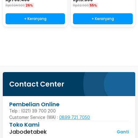
Rp
1.034.900
26%
Rp
32.900
55%
+ Keranjang
+ Keranjang
Beli Sekarang
Contact Center
Pembelian Online
Telp : (021) 39 700 200
Customer Service (WA) :
0899 721 7050
Toko Kami
Jabodetabek
Ganti