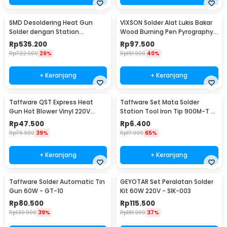
SMD Desoldering Heat Gun
VIXSON Solder Alat Lukis Bakar
Solder dengan Station
Wood Burning Pen Pyrography
220V/700W - KS8586
60W 36 Set - CS-31 D
Rp
535.200
Rp
97.500
Rp
722.900
26%
Rp
161.900
40%
+ Keranjang
+ Keranjang
Taffware QST Express Heat
Taffware Set Mata Solder
Gun Hot Blower Vinyl 220V
Station Tool Iron Tip 900M-T 5
300W - QST-220
PCS - BI5044
Rp
47.500
Rp
6.400
Rp
76.900
39%
Rp
17.900
65%
+ Keranjang
+ Keranjang
Taffware Solder Automatic Tin
GEYOTAR Set Peralatan Solder
Gun 60W - GT-10
Kit 60W 220V - SIK-003
Rp
80.500
Rp
115.500
Rp
130.900
39%
Rp
181.900
37%