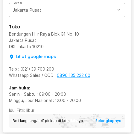
Lokasi
Jakarta Pusat
Toko
Bendungan Hilir Raya Blok G1 No. 10
Jakarta Pusat
DKI Jakarta
10210
Lihat google maps
Telp
:
(021) 39 700 200
Whatsapp Sales / COD
:
0896 135 222 00
Jam buka:
Senin - Sabtu
:
09:00
-
20:00
Minggu/Libur Nasional
:
12:00
-
20:00
Idul Fitri
: libur
Selengkapnya
Beli langsung/self pickup di kota lainnya