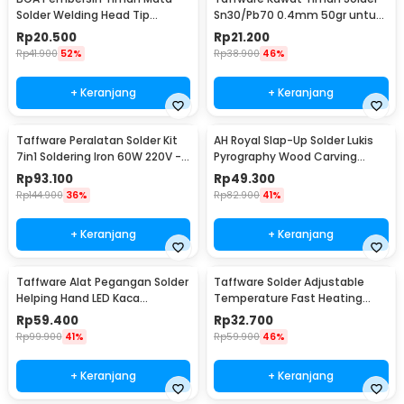
Solder Welding Head Tip
Sn30/Pb70 0.4mm 50gr untuk
Cleaning
PCB Elektronik 0.4mm
Rp
20.500
Rp
21.200
Rp
41.900
52%
Rp
38.900
46%
+ Keranjang
+ Keranjang
Taffware Peralatan Solder Kit
AH Royal Slap-Up Solder Lukis
7in1 Soldering Iron 60W 220V -
Pyrography Wood Carving
CS-31 E
Soldering Iron - PAC904
Rp
93.100
Rp
49.300
Rp
144.900
36%
Rp
82.900
41%
+ Keranjang
+ Keranjang
Taffware Alat Pegangan Solder
Taffware Solder Adjustable
Helping Hand LED Kaca
Temperature Fast Heating
Pembesar 3.5X - TE-801
60W with 5 Tips - CS-31 A
Rp
59.400
Rp
32.700
Rp
99.900
41%
Rp
59.900
46%
+ Keranjang
+ Keranjang