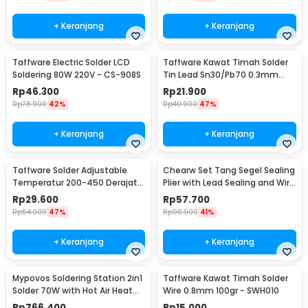
+ Keranjang
+ Keranjang
Taffware Electric Solder LCD
Taffware Kawat Timah Solder
Soldering 80W 220V - CS-908S
Tin Lead Sn30/Pb70 0.3mm
50g
Rp
46.300
Rp
21.900
Rp
78.900
42%
Rp
40.900
47%
+ Keranjang
+ Keranjang
Taffware Solder Adjustable
Chearw Set Tang Segel Sealing
Temperatur 200-450 Derajat
Plier with Lead Sealing and Wire
Celcius 220V 60W - CS-31 B
- CW01
Rp
29.600
Rp
57.700
Rp
54.900
47%
Rp
96.900
41%
+ Keranjang
+ Keranjang
Mypovos Soldering Station 2in1
Taffware Kawat Timah Solder
Solder 70W with Hot Air Heat
Wire 0.8mm 100gr - SWH010
Gun 750W - 8582D
Rp
766.400
Rp
15.000