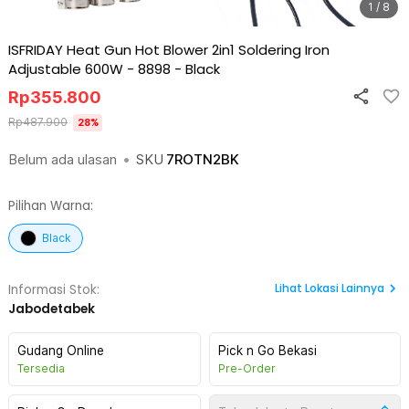
1 / 8
ISFRIDAY Heat Gun Hot Blower 2in1 Soldering Iron
Adjustable 600W - 8898
-
Black
Rp
355.800
Rp
487.900
28
%
Belum ada ulasan
•
SKU
7ROTN2BK
Pilihan Warna:
Black
Lihat
Lokasi Lainnya
Informasi Stok:
Jabodetabek
Gudang Online
Pick n Go Bekasi
Tersedia
Pre-Order