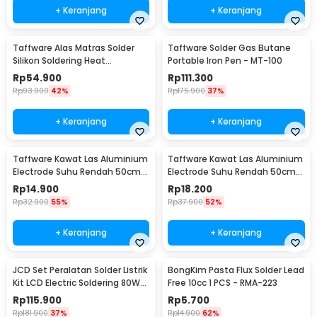
+ Keranjang
+ Keranjang
Taffware Alas Matras Solder
Taffware Solder Gas Butane
Silikon Soldering Heat
Portable Iron Pen - MT-100
Resistant 450x300mm - S-160
Rp
54.900
Rp
111.300
Rp
93.900
42%
Rp
175.900
37%
+ Keranjang
+ Keranjang
Taffware Kawat Las Aluminium
Taffware Kawat Las Aluminium
Electrode Suhu Rendah 50cm
Electrode Suhu Rendah 50cm
20 PCS 1.6mm - M127271
20 PCS 2.0mm - M127271
Rp
14.900
Rp
18.200
Rp
32.900
55%
Rp
37.900
52%
+ Keranjang
+ Keranjang
JCD Set Peralatan Solder Listrik
BongKim Pasta Flux Solder Lead
Kit LCD Electric Soldering 80W
Free 10cc 1 PCS - RMA-223
220V - CS-908S A
Rp
115.900
Rp
5.700
Rp
181.900
37%
Rp
14.900
62%