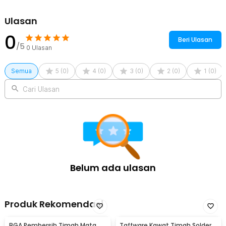
Ulasan
0
Beri Ulasan
/5
0
Ulasan
Semua
5
(
0
)
4
(
0
)
3
(
0
)
2
(
0
)
1
(
0
)
Cari Ulasan
Belum ada ulasan
Produk Rekomendasi
BGA Pembersih Timah Mata
Taffware Kawat Timah Solder