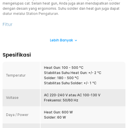
mengelupas cat. Selain heat gun, Anda juga akan mendapatkan solder
dengan desain yang ergonomis. Suhu solder dan heat gun juga dapat
diatur melalui Station Pengaturan.
Fitur
Heat Gun Sekaligus Solder
Lebih Banyak
Dengan heat gun, Anda dapat melakukan berbagai perbaikan,
pemasangan, pelepasan, pembengkokan dan hal lainnya yang
membutuhkan suhu panas. Makin lengkap dengan kehadiran solder
Spesifikasi
untuk menyambungkan komponen-komponen elektronik.
Atur Suhu Sesuai Kebutuhan
Heat Gun: 100 - 500 °C
Anda dapat mencegah kerusakan pada komponen yang dikerjakan
Stabilitas Suhu Heat Gun: +/- 2 ℃
melalui pengaturan suhu dan aliran udara yang dihasilkan heat gun.
Temperatur
Solder: 180 - 500 °C
Pengaturan suhu juga bisa Anda aplikasikan pada solder.
Stabilitas Suhu Solder: +/- 1 ℃
Pengaturan yang pas akan menunjang efisiensi pekerjaan Anda.
Sensor Tunjang Keamanan
AC 220-240 V atau AC 100-130 V
Voltase
Heat gun dibekali sensor yang dapat mendeteksi sentuhan tangan
Frekuensi: 50/60 Hz
Anda. Saat digenggam, heat gun akan mengaktifkan mode akses.
Ketika Anda melepaskan atau meletakkannya, heat gun akan beralih
Heat Gun: 600 W
ke mode stand by yang berarti heat gun akan tetap aktif tetapi tidak
Daya / Power
Solder: 60 W
berfungsi penuh. Penggunaannya pun akan lebih aman dan hemat
daya.