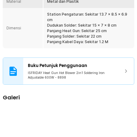
Material
Metal dan Plastik
Desain Ergonomis dan Nyaman
Heat gun 8898 dirancang dengan ergonomi yang baik untuk
Station Pengaturan: Sekitar 13.7 x 8.5 x 6.9
kenyamanan dan penggunaan. Pegangan yang nyaman dan ringan
cm
memastikan kinerja optimal selama penggunaan jangka panjang
Dudukan Solder: Sekitar 15 x 7 x 8 cm
tanpa merasa lelah.
Dimensi
Panjang Heat Gun: Sekitar 25 cm
Dengan Layar LED
Panjang Solder: Sekitar 22 cm
Agar pengaturan suhu panas semakin spesifik, station heat gun ini
Panjang Kabel Daya: Sekitar 1.2 M
dibekali dengan layar LED. Melalui layar ini, Anda dapat melihat
besaran suhu yang Anda atur. Aturlah besaran suhu yang sesuai
dengan jenis komponen dan metode yang Anda lakukan.
Buku Petunjuk Penggunaan
Kelengkapan Produk
ISFRIDAY Heat Gun Hot Blower 2in1 Soldering Iron
Adjustable 600W - 8898
Rincian yang Anda dapatkan untuk pembelian produk ini:
1 x Heat Gun
1 x Solder
Galeri
1 x Stand Solder
1 x Stasiun Pengaturan
3 x Kepala Heat Gun
1 x Kabel Daya
1 x Panduan Penggunaan