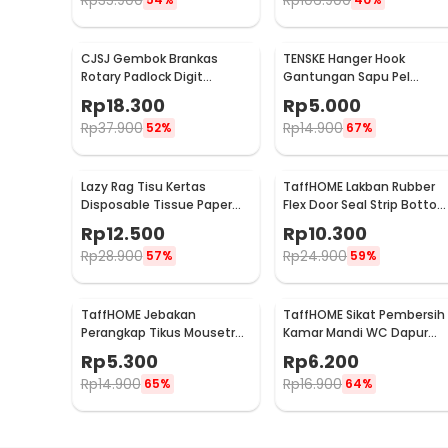
Rp
35.900
Rp
106.900
CJSJ Gembok Brankas
TENSKE Hanger Hook
Rotary Padlock Digit
Gantungan Sapu Pel
Combination Padlock -
Multifungsi 1 PCS - GF-016
Rp
18.300
Rp
5.000
CH-209
Rp
37.900
Rp
14.900
52%
67%
Lazy Rag Tisu Kertas
TaffHOME Lakban Rubber
Disposable Tissue Paper
Flex Door Seal Strip Botto
Towel 1 Roll (50 Helai) -
Waterproof 25mmx5M -
Rp
12.500
Rp
10.300
MB104P
TP39
Rp
28.900
Rp
24.900
57%
59%
TaffHOME Jebakan
TaffHOME Sikat Pembersih
Perangkap Tikus Mousetrap
Kamar Mandi WC Dapur
Sensitive - ZL-2021
Sponge Brush - 8211
Rp
5.300
Rp
6.200
Rp
14.900
Rp
16.900
65%
64%