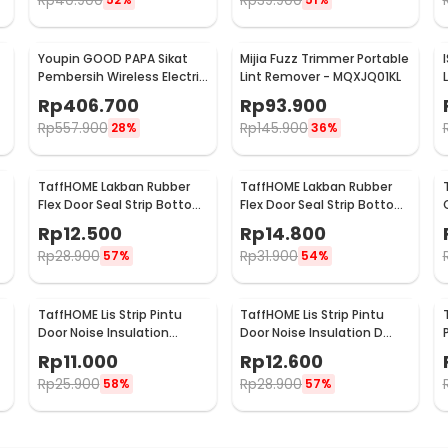
Rp
40.900
Rp
39.900
Youpin GOOD PAPA Sikat
Mijia Fuzz Trimmer Portable
Pembersih Wireless Electric
Lint Remover - MQXJQ01KL
Cleaning - CL99
Rp
406.700
Rp
93.900
Rp
557.900
Rp
145.900
28%
36%
TaffHOME Lakban Rubber
TaffHOME Lakban Rubber
m
Flex Door Seal Strip Bottom
Flex Door Seal Strip Bottom
Waterproof 35mmx5M -
Waterproof 45mmx5M -
Rp
12.500
Rp
14.800
TP39
TP39
Rp
28.900
Rp
31.900
57%
54%
TaffHOME Lis Strip Pintu
TaffHOME Lis Strip Pintu
Door Noise Insulation
Door Noise Insulation D
Dusting Tape
Tape 9x6mm 10M - KK-062
Rp
11.000
Rp
12.600
5Mx9mmx9mm - KK-061
Rp
25.900
Rp
28.900
58%
57%