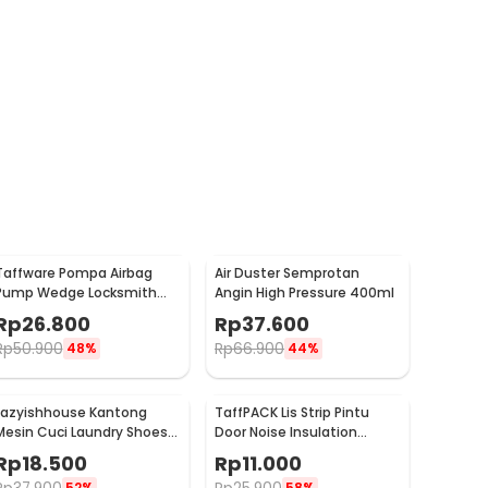
Taffware Pompa Airbag
Air Duster Semprotan
Pump Wedge Locksmith
Angin High Pressure 400ml
Tools Size L
Rp
26.800
Rp
37.600
Rp
50.900
Rp
66.900
48%
44%
Lazyishhouse Kantong
TaffPACK Lis Strip Pintu
Mesin Cuci Laundry Shoes
Door Noise Insulation
Washing Mesh Bag - 62319
Sealing Tape 5Mx3cm - B35
Rp
18.500
Rp
11.000
52%
58%