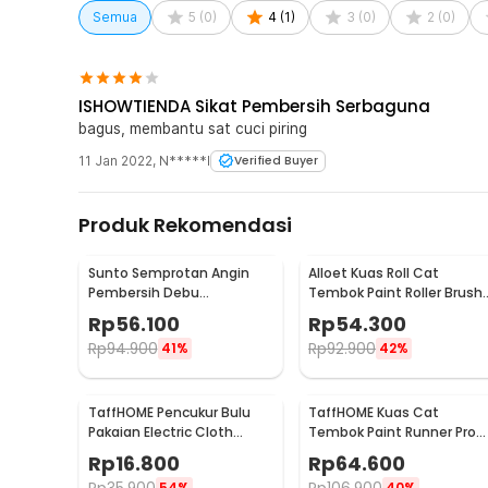
Semua
5
(
0
)
4
(
1
)
3
(
0
)
2
(
0
)
ISHOWTIENDA Sikat Pembersih Serbaguna
bagus, membantu sat cuci piring
11 Jan 2022
,
N*****l
Verified Buyer
Produk Rekomendasi
Sunto Semprotan Angin
Alloet Kuas Roll Cat
Pembersih Debu
Tembok Paint Roller Brush
Compressed Air Duster
8.5cm - HD-TVYQS
Rp
56.100
Rp
54.300
400ml - ST1003
Rp
94.900
Rp
92.900
41%
42%
TaffHOME Pencukur Bulu
TaffHOME Kuas Cat
Pakaian Electric Cloth
Tembok Paint Runner Pro
Fabric Shaver - FL-188
Roller - DY-526
Rp
16.800
Rp
64.600
54%
40%