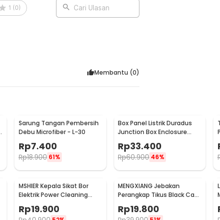
1
(
0
)
Cari Ulasan
Membantu (
0
)
Sarung Tangan Pembersih
Box Panel Listrik Duradus
Debu Microfiber - L-30
Junction Box Enclosure
Waterproof 158x90mm -
Rp
7.400
Rp
33.400
B1589
Rp
18.900
Rp
60.900
61%
46%
MSHIER Kepala Sikat Bor
MENGXIANG Jebakan
Elektrik Power Cleaning
Perangkap Tikus Black Cat
Head 3 PCS - DB003
Mousetrap 2 PCS - JB56
Rp
19.900
Rp
19.800
52%
51%