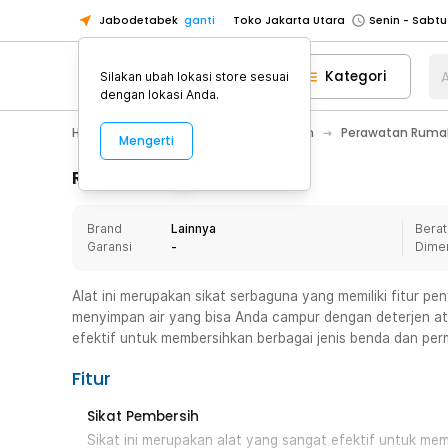
Jabodetabek
ganti
Toko Jakarta Utara
Toko Tangerang
Kategori
A
Silakan ubah lokasi store sesuai
Toko Cikupa
dengan lokasi Anda.
Pick n Go Jakarta Barat
Senin - J
Home Appliance
Perawatan Rumah
Perawatan Rumah
Mengerti
Pick n Go Bekasi
Senin - Jumat (08
Pick n Go Depok
Senin - Jumat (08
Rincian Produk
Toko Jakarta Pusat
Senin - Sabtu
Brand
Lainnya
Berat
Toko Jakarta Barat
Senin - Sabtu
Garansi
-
Dime
Toko Jakarta Utara
Toko Tangerang
Alat ini merupakan sikat serbaguna yang memiliki fitur pe
menyimpan air yang bisa Anda campur dengan deterjen ata
Toko Cikupa
efektif untuk membersihkan berbagai jenis benda dan pe
Pick n Go Jakarta Barat
Senin - J
Fitur
Pick n Go Bekasi
Senin - Jumat (08
Pick n Go Depok
Senin - Jumat (08
Sikat Pembersih
Sikat ini merupakan alat yang sangat efektif untuk mem