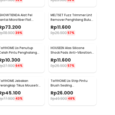
Rp
37.900
Rp
25.900
ISHOWTIENDA Alat Pel
MELTSET Fuzz Trimmer Lint
Lantai Microfiber Flat
Remover Penghilang Bulu
Flexible Head with Bucket -
Serat Kain - CV8805
Rp
73.200
Rp
11.600
FMI60
Rp
118.900
Rp
26.900
39%
57%
TaffHOME Lis Penutup
HOUSEEN Alas Silicone
Celah Pintu Penghalang
Shock Pads Anti-Vibration
Debu Door Bottom Seal 1M
Mats 4 PCS - NY522
Rp
10.300
Rp
11.600
- LQ7
Rp
27.900
Rp
26.900
64%
57%
TaffHOME Jebakan
TaffHOME Lis Strip Pintu
Perangkap Tikus Mousetrap
Brush Sealing
Cage - HU1999
10Mx9mmx15mm - KK-061
Rp
45.100
Rp
26.000
Rp
77.900
Rp
49.900
43%
48%