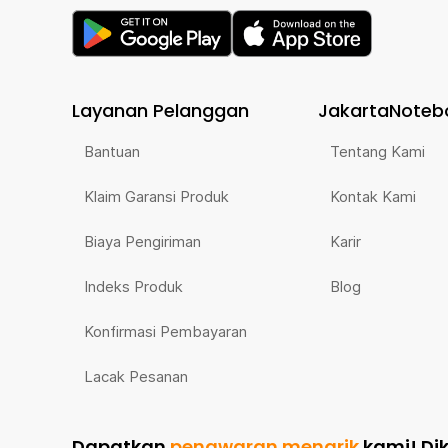
Layanan Pelanggan
JakartaNoteb
Bantuan
Tentang Kami
Klaim Garansi Produk
Kontak Kami
Biaya Pengiriman
Karir
Indeks Produk
Blog
Konfirmasi Pembayaran
Lacak Pesanan
Dapatkan
penawaran menarik
kami!
Di