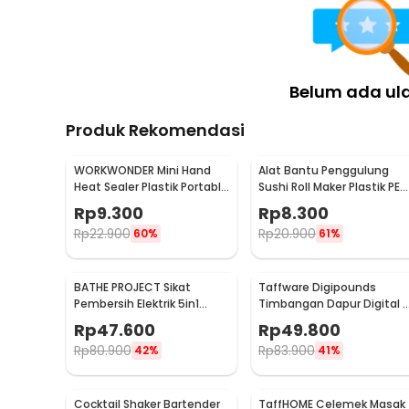
Belum ada ul
Produk Rekomendasi
WORKWONDER Mini Hand
Alat Bantu Penggulung
Heat Sealer Plastik Portable
Sushi Roll Maker Plastik PE
Baterai AA - LX2000A
22x20.5x0.1cm - E1119
Rp
9.300
Rp
8.300
Rp
22.900
Rp
20.900
60%
61%
BATHE PROJECT Sikat
Taffware Digipounds
Pembersih Elektrik 5in1
Timbangan Dapur Digital 
Magic Brush Rechargeable
Satuan 1kg 0.1g - i2000
Rp
47.600
Rp
49.800
- WQ8110
Rp
80.900
Rp
83.900
42%
41%
Cocktail Shaker Bartender
TaffHOME Celemek Masak