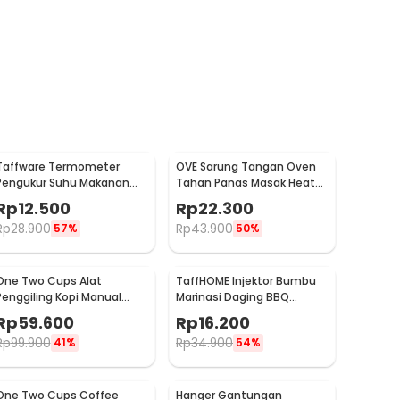
Taffware Termometer
OVE Sarung Tangan Oven
Pengukur Suhu Makanan
Tahan Panas Masak Heat
Digital Daging Kopi Susu -
Resistant Gloves - 540F
Rp
12.500
Rp
22.300
TP101
Rp
28.900
Rp
43.900
57%
50%
One Two Cups Alat
TaffHOME Injektor Bumbu
Penggiling Kopi Manual
Marinasi Daging BBQ
Coffee Grinder Portable -
Seasoning Injector - HC117
Rp
59.600
Rp
16.200
WFCG9800
Rp
99.900
Rp
34.900
41%
54%
One Two Cups Coffee
Hanger Gantungan