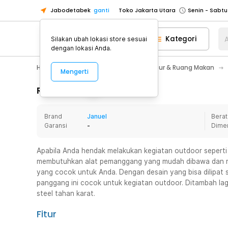
Jabodetabek
ganti
Toko Jakarta Utara
Toko Tangerang
Kategori
A
Silakan ubah lokasi store sesuai
Toko Cikupa
dengan lokasi Anda.
Pick n Go Jakarta Barat
Senin - J
Home Appliance
Perlengkapan Dapur & Ruang Makan
Mengerti
Pick n Go Bekasi
Senin - Jumat (08
Pick n Go Depok
Senin - Jumat (08
Rincian Produk
Toko Jakarta Pusat
Senin - Sabtu
Brand
Januel
Berat
Toko Jakarta Barat
Senin - Sabtu
Garansi
-
Dime
Toko Jakarta Utara
Toko Tangerang
Apabila Anda hendak melakukan kegiatan outdoor seperti
membutuhkan alat pemanggang yang mudah dibawa dan ring
Toko Cikupa
yang cocok untuk Anda. Dengan desain yang bisa dilipat 
Pick n Go Jakarta Barat
Senin - J
panggang ini cocok untuk kegiatan outdoor. Ditambah lag
steel tahan karat.
Pick n Go Bekasi
Senin - Jumat (08
Pick n Go Depok
Senin - Jumat (08
Fitur