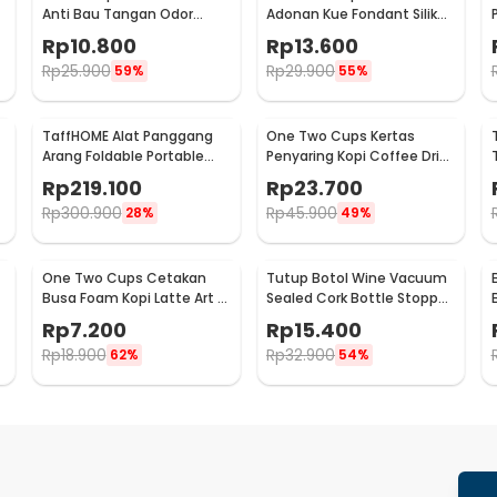
Anti Bau Tangan Odor
Adonan Kue Fondant Silikon
Remove - HW071
Baking Mat Anti Slip -
Rp
10.800
Rp
13.600
JJ3873
Rp
25.900
Rp
29.900
59%
55%
TaffHOME Alat Panggang
One Two Cups Kertas
Arang Foldable Portable
Penyaring Kopi Coffee Drip
BBQ Outdoor Grill Stove -
Bag Paper Filter 50PCS -
Rp
219.100
Rp
23.700
HWSK77
T111
Rp
300.900
Rp
45.900
28%
49%
One Two Cups Cetakan
Tutup Botol Wine Vacuum
Busa Foam Kopi Latte Art 16
Sealed Cork Bottle Stopper
PCS - JJYE01
Stainless Steel - G94529
Rp
7.200
Rp
15.400
Rp
18.900
Rp
32.900
62%
54%