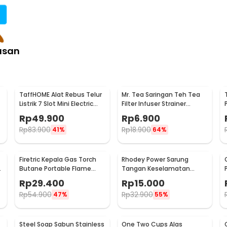
asan
TaffHOME Alat Rebus Telur
Mr. Tea Saringan Teh Tea
Listrik 7 Slot Mini Electric
Filter Infuser Strainer
Egg Cooker 350W - YS-203
Chilling Man Silicon - MR03
Rp
49.900
Rp
6.900
Rp
83.900
Rp
18.900
41%
64%
Firetric Kepala Gas Torch
Rhodey Power Sarung
6
Butane Portable Flame
Tangan Keselamatan
Gun Adjustable - 807
Tahan Goresan Pisau -
Rp
29.400
Rp
15.000
EN388
Rp
54.900
Rp
32.900
47%
55%
Steel Soap Sabun Stainless
One Two Cups Alas