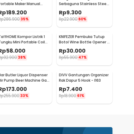
Portable Maker Manual
Serbaguna Stainless Steel
Hand Press Espresso 300ml
10 PCS - M127105
Rp
189.200
Rp
9.300
- T35066
Rp
286.900
Rp
22.900
35%
60%
TaffHOME Kompor Listrik 1
KNIFEZER Pembuka Tutup
Tungku Mini Portable Coil
Botol Wine Bottle Opener -
Hot Plate 500W - C1-1000-
TYK-074B
Rp
58.000
Rp
30.000
03
Rp
92.900
Rp
55.900
38%
47%
Bar Butler Liquor Dispenser
DIVV Gantungan Organizer
Bir Pump Beer Machine Gas
Rak Dapur 5 Hook - I163
Station 900ml - P-36
Rp
173.000
Rp
7.400
Rp
255.900
Rp
18.900
33%
61%