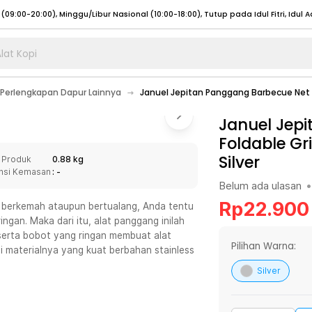
lat Kopi
umat (07:00 - 20:00), Sabtu - Minggu (08:00 - 20:00), Tutup pada Idul Fitri
Sele
Perlengkapan Dapur Lainnya
Januel Jepitan Panggang Barbecue Net F
:00 - 20:00), Sabtu - Minggu/ Libur Nasional (08:00 - 17:00)
Selengkapnya
:00 - 20:00), Sabtu - Minggu/ Libur Nasional (08:00 - 17:00)
Januel Jep
Selengkapnya
Foldable Gr
 (09:00-20:00), Minggu/Libur Nasional (12:00-20:00), Tutup pada Idul Fitri
Sele
Silver
 Produk
0.88 kg
 (09:00-20:00), Minggu/Libur Nasional (12:00-20:00), Tutup pada Idul Fitri
Sele
nsi Kemasan
: -
Belum ada ulasan
•
Rp
22.900
 berkemah ataupun bertualang, Anda tentu
an. Maka dari itu, alat panggang inilah
serta bobot yang ringan membuat alat
umat (07:00 - 20:00), Sabtu - Minggu (08:00 - 20:00), Tutup pada Idul Fitri
Sele
Pilihan Warna:
i materialnya yang kuat berbahan stainless
:00 - 20:00), Sabtu - Minggu/ Libur Nasional (08:00 - 17:00)
Selengkapnya
Silver
:00 - 20:00), Sabtu - Minggu/ Libur Nasional (08:00 - 17:00)
Selengkapnya