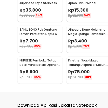
Japanese Style Stainless
Apron Dapur Model
Steel 200ml
Kantong Pola Spatula -
Rp
35.800
Rp
15.300
JJ41
Rp
63.900
Rp
32.900
44%
54%
ZANLUTONG Rak Gantung
Aihogard Nano Melamine
Lemari Peralatan Dapur 6
Magic Sponge Pembersih
Hook Besi - 2137
Karat Besi - CW62
Rp
7.700
Rp
3.400
Rp
21.900
Rp
13.900
65%
76%
KNIFEZER Pembuka Tutup
Finether Soap Magic
Botol Wine Bottle Opener
Tabung Dispenser Sabun
Stainless Steel - WS01
Otomatis 400ml - AD-03
Rp
5.600
Rp
75.000
Rp
15.900
Rp
120.900
65%
38%
Download Aplikasi JakartaNotebook