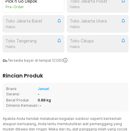
Pick n Go Depok
Toko Jakarta Pusat
Pre-Order
Habis
Toko Jakarta Barat
Toko Jakarta Utara
Habis
Habis
Toko Tangerang
Toko Cikupa
Habis
Habis
Tersedia bayar di tempat (COD)
Rincian Produk
Brand
Januel
Garansi
-
Berat Produk
0.88 kg
Dimensi Kemasan
: -
Apabila Anda hendak melakukan kegiatan outdoor seperti berkemah
ataupun bertualang, Anda tentu membutuhkan alat pemanggang yang
mudah dibawa dan ringan. Maka dari itu, alat panggang inilah yang cocok