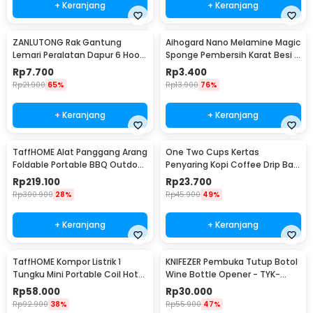
+ Keranjang
+ Keranjang
ZANLUTONG Rak Gantung
Aihogard Nano Melamine Magic
Lemari Peralatan Dapur 6 Hook
Sponge Pembersih Karat Besi -
Besi - 2137
CW62
Rp
7.700
Rp
3.400
Rp
21.900
65%
Rp
13.900
76%
+ Keranjang
+ Keranjang
TaffHOME Alat Panggang Arang
One Two Cups Kertas
Foldable Portable BBQ Outdoor
Penyaring Kopi Coffee Drip Bag
Grill Stove - HWSK77
Paper Filter 50PCS - T111
Rp
219.100
Rp
23.700
Rp
300.900
28%
Rp
45.900
49%
+ Keranjang
+ Keranjang
TaffHOME Kompor Listrik 1
KNIFEZER Pembuka Tutup Botol
Tungku Mini Portable Coil Hot
Wine Bottle Opener - TYK-
Plate 500W - C1-1000-03
074B
Rp
58.000
Rp
30.000
Rp
92.900
38%
Rp
55.900
47%