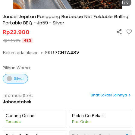
1 / 6
Januel Jepitan Panggang Barbecue Net Foldable Grilling
Portable BBQ - Jn59
-
Silver
Rp
22.900
Rp
44.900
49
%
Belum ada ulasan
•
SKU
7CHTA4SV
Pilihan Warna:
Silver
Lihat
Lokasi Lainnya
Informasi Stok:
Jabodetabek
Gudang Online
Pick n Go Bekasi
Tersedia
Pre-Order