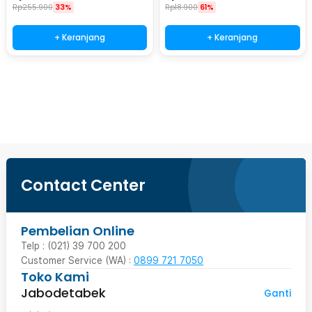
Rp
255.900
33%
Rp
18.900
61%
+ Keranjang
+ Keranjang
Beli Sekarang
Contact Center
Pembelian Online
Telp : (021) 39 700 200
Customer Service (WA) :
0899 721 7050
Toko Kami
Jabodetabek
Ganti