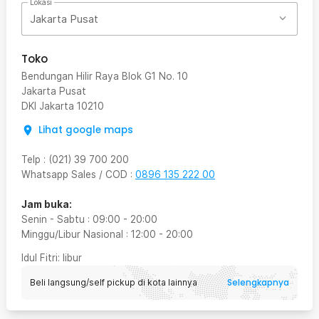
Lokasi
Jakarta Pusat
Toko
Bendungan Hilir Raya Blok G1 No. 10
Jakarta Pusat
DKI Jakarta
10210
Lihat google maps
Telp
:
(021) 39 700 200
Whatsapp Sales / COD
:
0896 135 222 00
Jam buka:
Senin - Sabtu
:
09:00
-
20:00
Minggu/Libur Nasional
:
12:00
-
20:00
Idul Fitri
: libur
Selengkapnya
Beli langsung/self pickup di kota lainnya