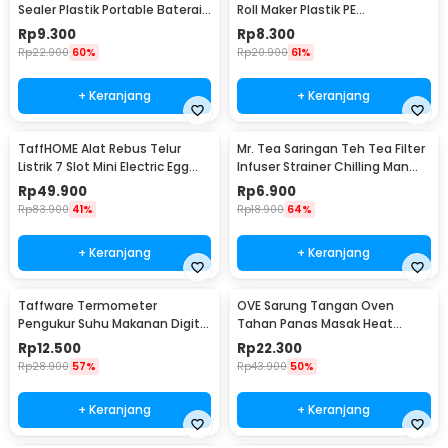
Sealer Plastik Portable Baterai
Roll Maker Plastik PE
AA - LX2000A
22x20.5x0.1cm - E1119
Rp
9.300
Rp
8.300
Rp
22.900
60%
Rp
20.900
61%
+ Keranjang
+ Keranjang
TaffHOME Alat Rebus Telur
Mr. Tea Saringan Teh Tea Filter
Listrik 7 Slot Mini Electric Egg
Infuser Strainer Chilling Man
Cooker 350W - YS-203
Silicon - MR03
Rp
49.900
Rp
6.900
Rp
83.900
41%
Rp
18.900
64%
+ Keranjang
+ Keranjang
Taffware Termometer
OVE Sarung Tangan Oven
Pengukur Suhu Makanan Digital
Tahan Panas Masak Heat
Daging Kopi Susu - TP101
Resistant Gloves - 540F
Rp
12.500
Rp
22.300
Rp
28.900
57%
Rp
43.900
50%
+ Keranjang
+ Keranjang