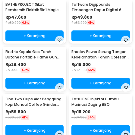
BATHE PROJECT Sikat
Taffware Digipounds
Pembersih Elektrik 5in1 Magic
Timbangan Dapur Digital 6
Brush Rechargeable - WQ8110
Satuan 1kg 0.1g - i2000
Rp
47.600
Rp
49.800
Rp
80.900
42%
Rp
83.900
41%
+ Keranjang
+ Keranjang
Firetric Kepala Gas Torch
Rhodey Power Sarung Tangan
Butane Portable Flame Gun
Keselamatan Tahan Goresan
Adjustable - 807
Pisau - EN388
Rp
29.400
Rp
15.000
Rp
54.900
47%
Rp
32.900
55%
+ Keranjang
+ Keranjang
One Two Cups Alat Penggiling
TaffHOME Injektor Bumbu
Kopi Manual Coffee Grinder
Marinasi Daging BBQ
Portable - WFCG9800
Seasoning Injector - HC117
Rp
59.600
Rp
16.200
Rp
99.900
41%
Rp
34.900
54%
+ Keranjang
+ Keranjang