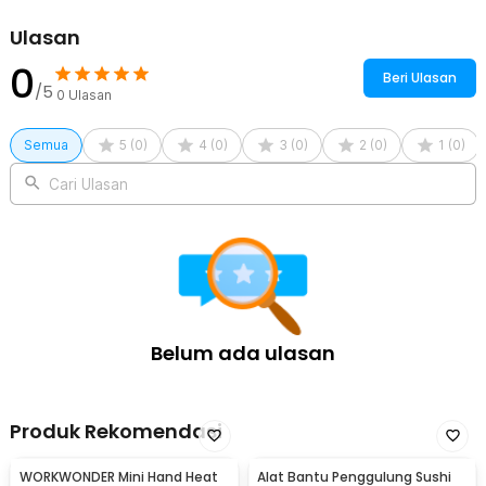
Kelengkapan Produk
Ulasan
Rincian yang Anda dapatkan untuk pembelian produk ini:
0
1 x Januel Jepitan Panggang Barbecue Net Foldable Grilling
Beri Ulasan
Portable BBQ - Jn59
/5
0
Ulasan
Semua
5
(
0
)
4
(
0
)
3
(
0
)
2
(
0
)
1
(
0
)
Cari Ulasan
Belum ada ulasan
Produk Rekomendasi
WORKWONDER Mini Hand Heat
Alat Bantu Penggulung Sushi