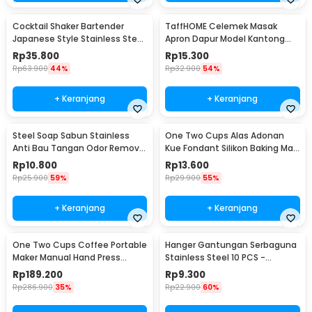
Cocktail Shaker Bartender
TaffHOME Celemek Masak
Japanese Style Stainless Steel
Apron Dapur Model Kantong
200ml
Pola Spatula - JJ41
Rp
35.800
Rp
15.300
Rp
63.900
44%
Rp
32.900
54%
+ Keranjang
+ Keranjang
Steel Soap Sabun Stainless
One Two Cups Alas Adonan
Anti Bau Tangan Odor Remove
Kue Fondant Silikon Baking Mat
- HW071
Anti Slip - JJ3873
Rp
10.800
Rp
13.600
Rp
25.900
59%
Rp
29.900
55%
+ Keranjang
+ Keranjang
One Two Cups Coffee Portable
Hanger Gantungan Serbaguna
Maker Manual Hand Press
Stainless Steel 10 PCS -
Espresso 300ml - T35066
M127105
Rp
189.200
Rp
9.300
Rp
286.900
35%
Rp
22.900
60%