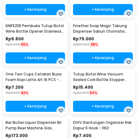
+ Keranjang
+ Keranjang
KNIFEZER Pembuka Tutup Botol
Finether Soap Magic Tabung
Wine Bottle Opener Stainless
Dispenser Sabun Otomatis
Steel - WS01
400ml - AD-03
Rp
5.600
Rp
75.000
Rp
15.900
65%
Rp
120.900
38%
+ Keranjang
+ Keranjang
One Two Cups Cetakan Busa
Tutup Botol Wine Vacuum
Foam Kopi Latte Art 16 PCS -
Sealed Cork Bottle Stopper
JJYE01
Stainless Steel - G94529
Rp
7.200
Rp
15.400
Rp
18.900
62%
Rp
32.900
54%
+ Keranjang
+ Keranjang
Bar Butler Liquor Dispenser Bir
DIVV Gantungan Organizer Rak
Pump Beer Machine Gas
Dapur 5 Hook - I163
Station 900ml - P-36
Rp
173.000
Rp
7.400