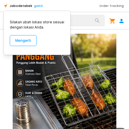
Jabodetabek
ganti
Order Tracking
Alat Kopi
Silakan ubah lokasi store sesuai
dengan lokasi Anda.
Mengerti