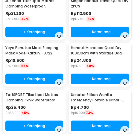
Jusenda Tikar Lipat Matras
Megon Handuk Travel Quick Dry
Camping Waterproof
2PCS
Aluminium Foil 147x150cm - HL-
Rp
31.200
Rp
112.500
306
Rp
57.900
47%
Rp
177.900
37%
+ Keranjang
+ Keranjang
Yeye Penutup Mata Sleeping
Handuk Microfiber Quick Dry
Mask Model Kartun - LC22
100x30cm with Storage Bag -
S-30
Rp
10.600
Rp
24.800
Rp
24.900
58%
Rp
47.900
49%
+ Keranjang
+ Keranjang
TaffSPORT Tikar Lipat Matras
Urinator Silikon Wanita
Camping Piknik Waterproof
Emergency Portable Urinal -
Mat 1.4x1.52M - FS-007
XBQ
Rp
35.400
Rp
4.700
Rp
63.900
45%
Rp
16.900
73%
+ Keranjang
+ Keranjang