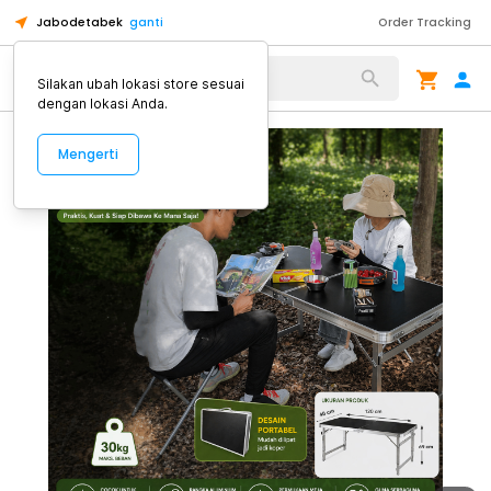
Jabodetabek
ganti
Order Tracking
Alat Kopi
Silakan ubah lokasi store sesuai
dengan lokasi Anda.
Mengerti