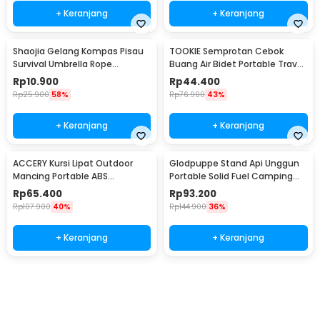
+ Keranjang
+ Keranjang
Shaojia Gelang Kompas Pisau
TOOKIE Semprotan Cebok
Survival Umbrella Rope
Buang Air Bidet Portable Travel
Bracelet - HJT41
Sprayer 560ml - WS500
Rp
10.900
Rp
44.400
Rp
25.900
58%
Rp
76.900
43%
+ Keranjang
+ Keranjang
ACCERY Kursi Lipat Outdoor
Glodpuppe Stand Api Unggun
Mancing Portable ABS
Portable Solid Fuel Camping
Telescopic Chair - NDS66
Tool - EZ203
Rp
65.400
Rp
93.200
Rp
107.900
40%
Rp
144.900
36%
+ Keranjang
+ Keranjang
Beli Sekarang