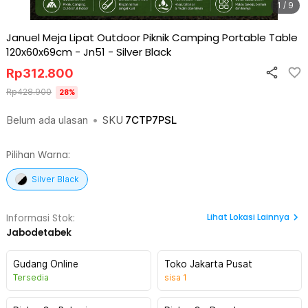
1 / 9
Januel Meja Lipat Outdoor Piknik Camping Portable Table
120x60x69cm - Jn51
-
Silver Black
Rp
312.800
Rp
428.900
28
%
Belum ada ulasan
•
SKU
7CTP7PSL
Pilihan Warna:
Silver Black
Lihat
Lokasi Lainnya
Informasi Stok:
Jabodetabek
Gudang Online
Toko Jakarta Pusat
Tersedia
sisa
1