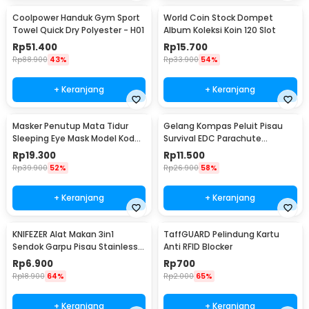
Coolpower Handuk Gym Sport
World Coin Stock Dompet
Towel Quick Dry Polyester - H01
Album Koleksi Koin 120 Slot
Rp
51.400
Rp
15.700
Rp
88.900
43%
Rp
33.900
54%
+ Keranjang
+ Keranjang
Masker Penutup Mata Tidur
Gelang Kompas Peluit Pisau
Sleeping Eye Mask Model Kodok
Survival EDC Parachute
- LC30
Bracelet - B002-6
Rp
19.300
Rp
11.500
Rp
39.900
52%
Rp
26.900
58%
+ Keranjang
+ Keranjang
KNIFEZER Alat Makan 3in1
TaffGUARD Pelindung Kartu
Sendok Garpu Pisau Stainless
Anti RFID Blocker
Travel 20cm - HG1514
Rp
6.900
Rp
700
Rp
18.900
64%
Rp
2.000
65%
+ Keranjang
+ Keranjang