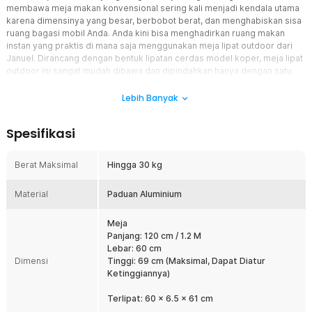
membawa meja makan konvensional sering kali menjadi kendala utama
karena dimensinya yang besar, berbobot berat, dan menghabiskan sisa
ruang bagasi mobil Anda. Anda kini bisa menghadirkan ruang makan
instan yang praktis di mana saja menggunakan meja lipat outdoor dari
Januel. Dirancang dengan bentuk lipatan cerdas model koper, meja lipat
outdoor ini sangat mudah dibawa dan dipindahkan hanya dengan satu
tangan. Ukuran permukaannya yang luas dikombinasikan dengan
struktur rangka logam yang kokoh menjadikannya pilihan investasi
Lebih Banyak
perlengkapan terbaik untuk menunjang aktivitas outdoor maupun
kebutuhan harian di dalam rumah Anda.
Spesifikasi
Fitur
Berat Maksimal
Hingga 30 kg
Desain Lipat Praktis Model Koper untuk Kemudahan Transportasi
Meja lipat outdoor Januel mengadopsi konstruksi pelipatan
Material
Paduan Aluminium
mekanis yang sangat inovatif, memungkinkan seluruh permukaan
daun meja ditekuk menjadi dua bagian dan mengunci rangka kaki di
bagian dalam secara sempurna. Sistem ini membuat meja
Meja
bertransformasi menjadi bentuk koper ringkas berdimensi 60 x 6.5
Panjang: 120 cm / 1.2 M
x 61 cm yang telah dilengkapi dengan pegangan tangan ergonomis
Lebar: 60 cm
Dimensi
untuk memudahkan Anda menjinjingnya secara santai. Manfaat
Tinggi: 69 cm (Maksimal, Dapat Diatur
nyatanya, Anda dapat menyelipkan meja koper ini dengan sangat
Ketinggiannya)
mudah ke dalam bagasi mobil yang padat tanpa menyita banyak
ruang, memberikan kepraktisan mobilisasi terbaik ke mana pun
Terlipat: 60 x 6.5 x 61 cm
tujuan liburan Anda.