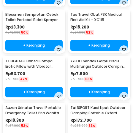
Blessmen Semprotan Cebok
Tas Travel Obat P3K Medical
Toilet Portabel Bidet Sprayer
First Aid Kit - XC115
450ml - WR-450
Rp
23.300
Rp
18.200
Rp
45.900
50%
Rp
37.900
52%
+ Keranjang
+ Keranjang
TOUGHAGE Bantal Pompa
YYEDC Sendok Garpu Pisau
Erotic Pillow with Vibrator
Multifungsi Outdoor Camping
Holder - PF3102
Spork EDC Tools - LX708
Rp
53.700
Rp
7.500
Rp
91.900
42%
Rp
19.900
63%
+ Keranjang
+ Keranjang
Auzan Urinator Travel Portable
TaffSPORT Kursi Lipat Outdoor
Emergency Toilet Pria Wanita -
Camping Portable Oxford
C1676
Folding Chair Low - SF733
Rp
18.300
Rp
172.700
Rp
37.900
52%
Rp
255.900
33%