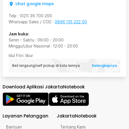
Lihat google maps
Telp
:
(021) 39 700 200
Whatsapp Sales / COD
:
0896 135 222 00
Jam buka:
Senin - Sabtu
:
09:00
-
20:00
Minggu/Libur Nasional
:
12:00
-
20:00
Idul Fitri
: libur
Selengkapnya
Beli langsung/self pickup di kota lainnya
Download Aplikasi JakartaNotebook
Layanan Pelanggan
JakartaNotebook
Bantuan
Tentang Kami