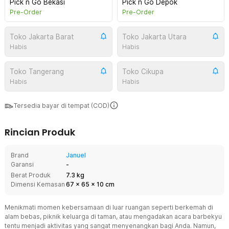
Pick n Go Bekasi
Pick n Go Depok
Pre-Order
Pre-Order
Toko Jakarta Barat
Toko Jakarta Utara
Habis
Habis
Toko Tangerang
Toko Cikupa
Habis
Habis
Tersedia bayar di tempat (COD)
Rincian Produk
Brand
Januel
Garansi
-
Berat Produk
7.3 kg
Dimensi Kemasan
67
x
65
x
10
cm
Menikmati momen kebersamaan di luar ruangan seperti berkemah di
alam bebas, piknik keluarga di taman, atau mengadakan acara barbekyu
tentu menjadi aktivitas yang sangat menyenangkan bagi Anda. Namun,