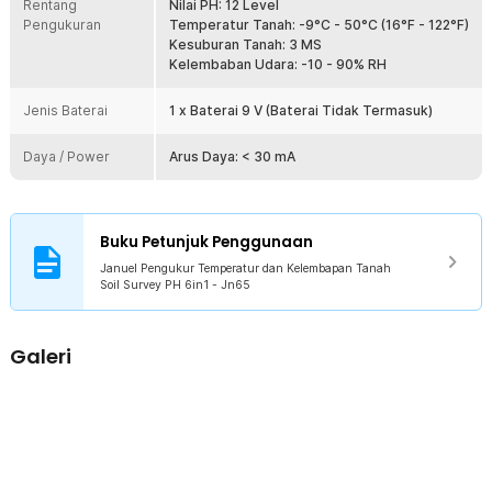
Rentang
pengguna dapat mengukur kadar tanah dalam pot besar dengan
Nilai PH: 12 Level
Pengukuran
mudah. Dengan semua fitur dan kelebihannya, alat ini sangat
Temperatur Tanah: -9°C - 50°C (16°F - 122°F)
berguna dan membantu bagi para petani serta pecinta tanaman
Kesuburan Tanah: 3 MS
dalam memenuhi kebutuhan tanaman mereka.
Kelembaban Udara: -10 - 90% RH
Kelengkapan Produk
Jenis Baterai
1 x Baterai 9 V (Baterai Tidak Termasuk)
Rincian yang Anda dapatkan untuk pembelian produk ini:
Daya / Power
Arus Daya: < 30 mA
1 x Januel Pengukur Temperatur dan Kelembapan Tanah Soil
Survey PH 6in1 - Jn65
1 x Penutup Probe
1 x Panduan Penggunaan
Buku Petunjuk Penggunaan
Januel Pengukur Temperatur dan Kelembapan Tanah
Soil Survey PH 6in1 - Jn65
Galeri