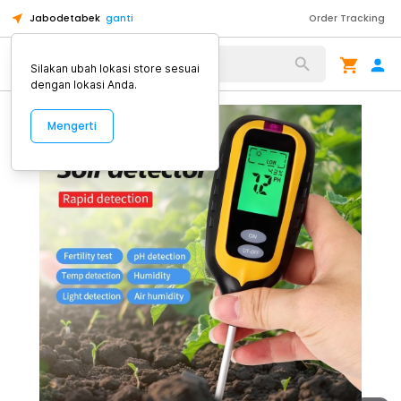
Jabodetabek
ganti
Order Tracking
Alat Kopi
Silakan ubah lokasi store sesuai
dengan lokasi Anda.
Mengerti