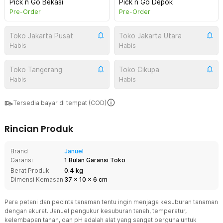
Pick n Go Bekasi
Pick n Go Depok
Pre-Order
Pre-Order
Toko Jakarta Pusat
Toko Jakarta Utara
Habis
Habis
Toko Tangerang
Toko Cikupa
Habis
Habis
Tersedia bayar di tempat (COD)
Rincian Produk
Brand
Januel
Garansi
1 Bulan Garansi Toko
Berat Produk
0.4 kg
Dimensi Kemasan
37
x
10
x
6
cm
Para petani dan pecinta tanaman tentu ingin menjaga kesuburan tanaman
dengan akurat. Januel pengukur kesuburan tanah, temperatur,
kelembapan tanah, dan pH adalah alat yang sangat berguna untuk