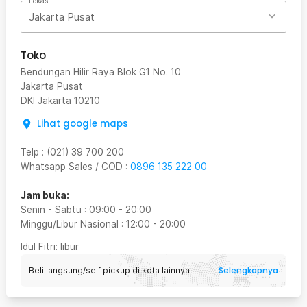
Lokasi
Jakarta Pusat
Toko
Bendungan Hilir Raya Blok G1 No. 10
Jakarta Pusat
DKI Jakarta
10210
Lihat google maps
Telp
:
(021) 39 700 200
Whatsapp Sales / COD
:
0896 135 222 00
Jam buka:
Senin - Sabtu
:
09:00
-
20:00
Minggu/Libur Nasional
:
12:00
-
20:00
Idul Fitri
: libur
Selengkapnya
Beli langsung/self pickup di kota lainnya