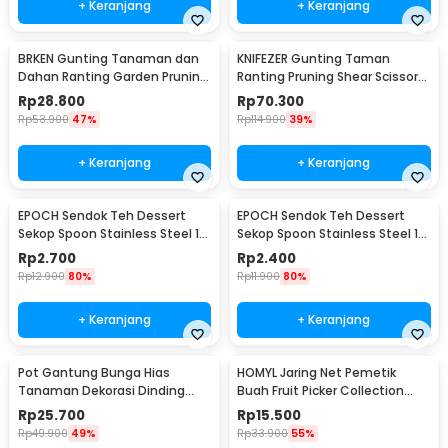
+ Keranjang
+ Keranjang
BRKEN Gunting Tanaman dan
KNIFEZER Gunting Taman
Dahan Ranting Garden Pruning
Ranting Pruning Shear Scissors
Shears Scissors - XH-Y
20mm - 1025
Rp
28.800
Rp
70.300
Rp
53.900
47%
Rp
114.900
39%
+ Keranjang
+ Keranjang
EPOCH Sendok Teh Dessert
EPOCH Sendok Teh Dessert
Sekop Spoon Stainless Steel 1
Sekop Spoon Stainless Steel 1
PCS Square - LXY550
PCS Round - LXY550
Rp
2.700
Rp
2.400
Rp
12.900
80%
Rp
11.900
80%
+ Keranjang
+ Keranjang
Pot Gantung Bunga Hias
HOMYL Jaring Net Pemetik
Tanaman Dekorasi Dinding
Buah Fruit Picker Collection
Vertical Garden 9 Slot - HY001-
Head 14cm - HM16
Rp
25.700
Rp
15.500
GR-5
Rp
49.900
49%
Rp
33.900
55%