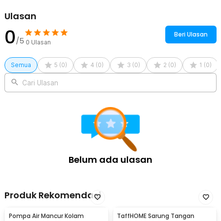
Ulasan
0
Beri Ulasan
/5
0
Ulasan
Semua
5
(
0
)
4
(
0
)
3
(
0
)
2
(
0
)
1
(
0
)
Cari Ulasan
Belum ada ulasan
Produk Rekomendasi
Pompa Air Mancur Kolam
TaffHOME Sarung Tangan