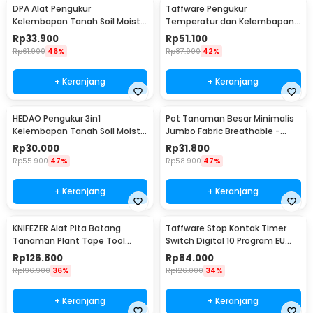
DPA Alat Pengukur
Taffware Pengukur
Kelembapan Tanah Soil Moist
Temperatur dan Kelembapan
PH Detector Analyzer - DPA301
Tanah Soil PH - TPH01803
Rp
33.900
Rp
51.100
Rp
61.900
46%
Rp
87.900
42%
+ Keranjang
+ Keranjang
HEDAO Pengukur 3in1
Pot Tanaman Besar Minimalis
Kelembapan Tanah Soil Moist
Jumbo Fabric Breathable -
pH Analyzer - TL00378
DFT24
Rp
30.000
Rp
31.800
Rp
55.900
47%
Rp
58.900
47%
+ Keranjang
+ Keranjang
KNIFEZER Alat Pita Batang
Taffware Stop Kontak Timer
Tanaman Plant Tape Tool
Switch Digital 10 Program EU
Tapener Machine - VK20
Plug 16A 230V - KWE-TM02-EU
Rp
126.800
Rp
84.000
Rp
196.900
36%
Rp
126.000
34%
+ Keranjang
+ Keranjang