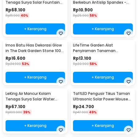
Tenaga Surya Solar Fountain
Berkebun Antislip Spandex -
7V 1.5W 200L/H - GY-D-001
CZ-0146
Rp
68.100
Rp
10.900
Rp
111.900
40%
Rp
25.900
58%
+ Keranjang
+ Keranjang
Imos Batu Hias Dekorasi Glow
LifeTime Garden Alat
in The Dark Garden Stone 100
Penyiraman Tanaman
PCS - HC0043
Otomatis Micro Drip 2 PCS -
Rp
16.600
Rp
13.100
95109
Rp
34.900
53%
Rp
30.900
58%
+ Keranjang
+ Keranjang
LeKing Air Mancur Kolam
TaffLED Pengusir Tikus Taman
Tenaga Surya Solar Water
Ultrasonic Solar Power Mouse
Fountain - AS10A
Repellent - HR-533
Rp
67.100
Rp
24.700
Rp
109.900
39%
Rp
47.900
49%
+ Keranjang
+ Keranjang