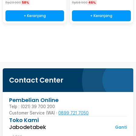
175x88x10mm - EQF301
Rp
23.900
58%
Rp
58.900
46%
+ Keranjang
+ Keranjang
Beli Sekarang
Contact Center
Pembelian Online
Telp : (021) 39 700 200
Customer Service (WA) :
0899 721 7050
Toko Kami
Jabodetabek
Ganti