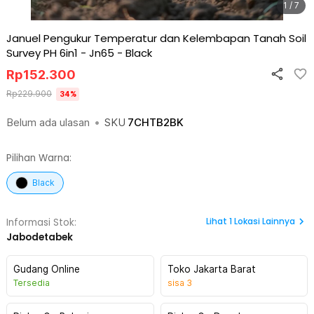
1 / 7
Januel Pengukur Temperatur dan Kelembapan Tanah Soil
Survey PH 6in1 - Jn65
-
Black
Rp
152.300
Rp
229.900
34
%
Belum ada ulasan
•
SKU
7CHTB2BK
Pilihan Warna:
Black
Lihat
1
Lokasi Lainnya
Informasi Stok:
Jabodetabek
Gudang Online
Toko Jakarta Barat
Tersedia
sisa
3