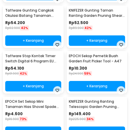
Taffware Gunting Cangkok
KNIFEZER Gunting Taman
Okulasi Batang Tanaman
Ranting Garden Pruning Shear
Grafting Pruning Tool - 210
Scissors - W238
Rp
54.200
Rp
52.500
Rp
92.900
42%
Rp
89.900
42%
+ Keranjang
+ Keranjang
Taffware Stop Kontak Timer
EPOCH Sekop Pemetik Buah
Switch Digital 6 Program EU
Garden Fruit Picker Tool - A47
Plug 16A 230V - W03
Rp
54.100
Rp
10.300
Rp
91.900
42%
Rp
24.900
59%
+ Keranjang
+ Keranjang
EPOCH Set Sekop Mini
KNIFEZER Gunting Ranting
Tanaman Hias Shovel Spade
Telescopic Garden Pruning
Gardening Tools 3 PCS -
Shear Scissors - 2026
Rp
4.600
Rp
149.400
LXY549
Rp
16.900
73%
Rp
225.900
34%