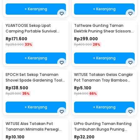
+ Keranjang
+ Keranjang
YUANTOOSE Sekop Lipat
Taffware Gunting Taman
Camping Portable Survival
Elektrik Pruning Shear Scissors
Tactical Shovel 75cm - D14-10
48Vf 1500mAh - VIO48
Rp
171.600
Rp
299.000
Rp
253.900
33%
Rp
409.900
28%
+ Keranjang
+ Keranjang
EPOCH Set Sekop Tanaman
WITUSE Tatakan Gelas Cangkir
Shovel Spade Gardening Tools
Pot Tanaman Tray Bamboo
10 PCS - LXY55
Coaster 85mm - EQF301
Rp
138.500
Rp
5.100
Rp
211.900
35%
Rp
14.900
66%
+ Keranjang
+ Keranjang
WITUSE Alas Tatakan Pot
UrPro Gunting Taman Ranting
Tanaman Minimalis Persegi
Tumbuhan Bunga Pruning
Panjang Bamboo Tray
Scissors 25mm - SK5
Rp
10.100
Rp
32.200