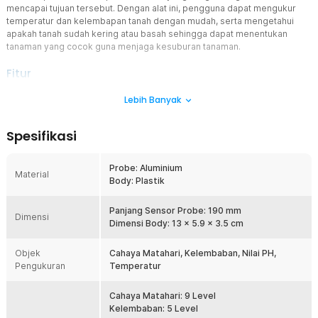
mencapai tujuan tersebut. Dengan alat ini, pengguna dapat mengukur
temperatur dan kelembapan tanah dengan mudah, serta mengetahui
apakah tanah sudah kering atau basah sehingga dapat menentukan
tanaman yang cocok guna menjaga kesuburan tanaman.
Fitur
Memiliki 6 Fungsi
Lebih Banyak
Alat ini memiliki 6 fungsi, yaitu fertility test (tes kesuburan tanah),
pendeteksi temperatur, pendeteksi pH, pendeteksi kelembapan
Spesifikasi
tanah, pendeteksi kelembapan udara, dan deteksi cahaya matahari
(illumination). Dengan informasi yang akurat dan lengkap dari alat
ini, pengguna dapat memenuhi semua kebutuhan tanaman mereka.
Probe: Aluminium
Material
Body: Plastik
Lebih Efisien
Kelebihan lain dari Januel pengukur temperatur, kelembapan, dan
pH tanah adalah efisiensinya yang tinggi. Dengan alat ini, pengguna
Panjang Sensor Probe: 190 mm
Dimensi
tidak perlu menyiram tanaman setiap hari, karena alat ini dapat
Dimensi Body: 13 x 5.9 x 3.5 cm
memberikan informasi mengenai tingkat kelembapan tanah. Jika
tingkat kelembapan sudah di bawah normal, pengguna dapat
Objek
Cahaya Matahari, Kelembaban, Nilai PH,
menyiram tanaman untuk mendapatkan kembali kadar kelembapan
Pengukuran
Temperatur
yang sesuai.
Sensor Panjang
Cahaya Matahari: 9 Level
Sensor pada alat ini memiliki panjang mencapai 190 mm, sehingga
Kelembaban: 5 Level