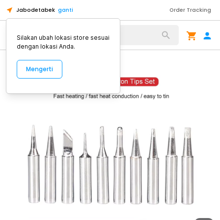
Jabodetabek
ganti
Order Tracking
Alat Kopi
Silakan ubah lokasi store sesuai
dengan lokasi Anda.
Mengerti