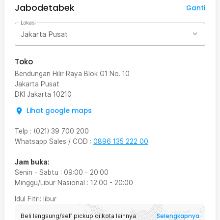
Jabodetabek
Ganti
Lokasi
Jakarta Pusat
Toko
Bendungan Hilir Raya Blok G1 No. 10
Jakarta Pusat
DKI Jakarta
10210
Lihat google maps
Telp
:
(021) 39 700 200
Whatsapp Sales / COD
:
0896 135 222 00
Jam buka:
Senin - Sabtu
:
09:00
-
20:00
Minggu/Libur Nasional
:
12:00
-
20:00
Idul Fitri
: libur
Selengkapnya
Beli langsung/self pickup di kota lainnya