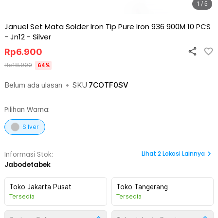
1 / 5
Januel Set Mata Solder Iron Tip Pure Iron 936 900M 10 PCS
- Jn12
-
Silver
Rp
6.900
Rp
18.900
64
%
Belum ada ulasan
•
SKU
7COTF0SV
Pilihan Warna:
Silver
Lihat
2
Lokasi Lainnya
Informasi Stok:
Jabodetabek
Toko Jakarta Pusat
Toko Tangerang
Tersedia
Tersedia