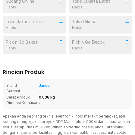
Gudang Online
Toko Jakarta Barat
Habis
Habis
Toko Jakarta Utara
Toko Cikupa
Habis
Habis
Pick n Go Bekasi
Pick n Go Depok
Habis
Habis
Rincian Produk
Brand
Januel
Garansi
-
Berat Produk
0.038 kg
Dimensi Kemasan
: -
Apakah Anda seorang teknisi elektronik, hobi merakit perangkat, atau
sedang mengerjakan proyek DIY? Mata solder 900M dari Januel adalah
solusi sempurna untuk kebutuhan soldering presisi Anda. Dirancang
dengan material berkualitas tinggi dan kompatibilitas luas, mata solder