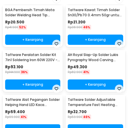
BGA Pembersih Timah Mata
Taffware Kawat Timah Solder
Solder Welding Head Tip
Sn30/Pb70 0.4mm 50gr untuk
Cleaning
PCB Elektronik 0.4mm
Rp
20.500
Rp
21.200
Rp
41.900
52%
Rp
38.900
46%
+ Keranjang
+ Keranjang
Taffware Peralatan Solder Kit
AH Royal Slap-Up Solder Lukis
7in1 Soldering Iron 60W 220V -
Pyrography Wood Carving
CS-31 E
Soldering Iron - PAC904
Rp
93.100
Rp
49.300
Rp
144.900
36%
Rp
82.900
41%
+ Keranjang
+ Keranjang
Taffware Alat Pegangan Solder
Taffware Solder Adjustable
Helping Hand LED Kaca
Temperature Fast Heating
Pembesar 3.5X - TE-801
60W with 5 Tips - CS-31 A
Rp
59.400
Rp
32.700
Rp
99.900
41%
Rp
59.900
46%