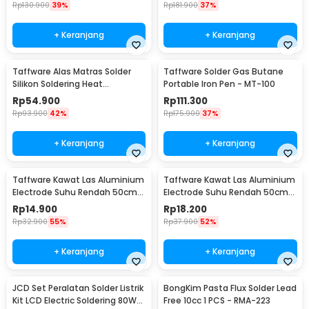
Rp
130.900
39%
Rp
181.900
37%
+ Keranjang
+ Keranjang
Taffware Alas Matras Solder
Taffware Solder Gas Butane
Silikon Soldering Heat
Portable Iron Pen - MT-100
Resistant 450x300mm - S-160
Rp
54.900
Rp
111.300
Rp
93.900
42%
Rp
175.900
37%
+ Keranjang
+ Keranjang
Taffware Kawat Las Aluminium
Taffware Kawat Las Aluminium
Electrode Suhu Rendah 50cm
Electrode Suhu Rendah 50cm
20 PCS 1.6mm - M127271
20 PCS 2.0mm - M127271
Rp
14.900
Rp
18.200
Rp
32.900
55%
Rp
37.900
52%
+ Keranjang
+ Keranjang
JCD Set Peralatan Solder Listrik
BongKim Pasta Flux Solder Lead
Kit LCD Electric Soldering 80W
Free 10cc 1 PCS - RMA-223