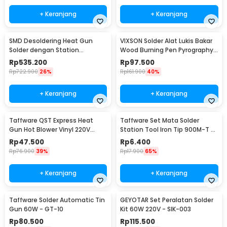
+ Keranjang
+ Keranjang
SMD Desoldering Heat Gun
VIXSON Solder Alat Lukis Bakar
Solder dengan Station
Wood Burning Pen Pyrography
220V/700W - KS8586
60W 36 Set - CS-31 D
Rp
535.200
Rp
97.500
Rp
722.900
26%
Rp
161.900
40%
+ Keranjang
+ Keranjang
Taffware QST Express Heat
Taffware Set Mata Solder
Gun Hot Blower Vinyl 220V
Station Tool Iron Tip 900M-T 5
300W - QST-220
PCS - BI5044
Rp
47.500
Rp
6.400
Rp
76.900
39%
Rp
17.900
65%
+ Keranjang
+ Keranjang
Taffware Solder Automatic Tin
GEYOTAR Set Peralatan Solder
Gun 60W - GT-10
Kit 60W 220V - SIK-003
Rp
80.500
Rp
115.500