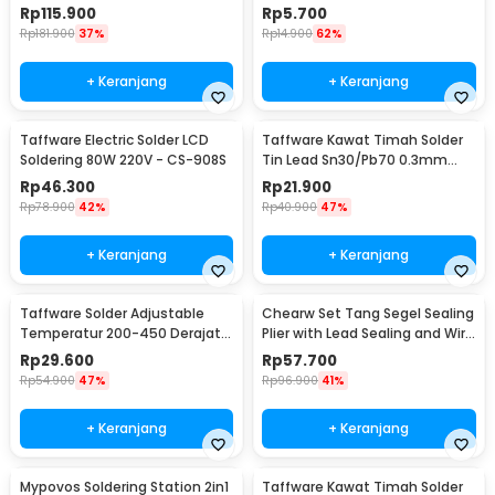
220V - CS-908S A
Rp
115.900
Rp
5.700
Rp
181.900
37%
Rp
14.900
62%
+ Keranjang
+ Keranjang
Taffware Electric Solder LCD
Taffware Kawat Timah Solder
Soldering 80W 220V - CS-908S
Tin Lead Sn30/Pb70 0.3mm
50g
Rp
46.300
Rp
21.900
Rp
78.900
42%
Rp
40.900
47%
+ Keranjang
+ Keranjang
Taffware Solder Adjustable
Chearw Set Tang Segel Sealing
Temperatur 200-450 Derajat
Plier with Lead Sealing and Wire
Celcius 220V 60W - CS-31 B
- CW01
Rp
29.600
Rp
57.700
Rp
54.900
47%
Rp
96.900
41%
+ Keranjang
+ Keranjang
Mypovos Soldering Station 2in1
Taffware Kawat Timah Solder