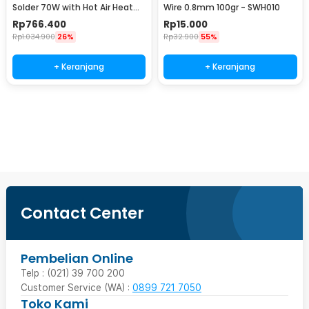
Solder 70W with Hot Air Heat
Wire 0.8mm 100gr - SWH010
Gun 750W - 8582D
Rp
766.400
Rp
15.000
Rp
1.034.900
26%
Rp
32.900
55%
+ Keranjang
+ Keranjang
Beli Sekarang
Contact Center
Pembelian Online
Telp : (021) 39 700 200
Customer Service (WA) :
0899 721 7050
Toko Kami