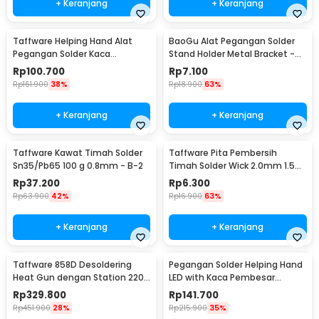
+ Keranjang
+ Keranjang
Taffware Helping Hand Alat
BaoGu Alat Pegangan Solder
Pegangan Solder Kaca
Stand Holder Metal Bracket -
Pembesar LED - MG16129-C
DBL-X10
Rp
100.700
Rp
7.100
Rp
161.900
38%
Rp
18.900
63%
+ Keranjang
+ Keranjang
Taffware Kawat Timah Solder
Taffware Pita Pembersih
Sn35/Pb65 100 g 0.8mm - B-2
Timah Solder Wick 2.0mm 1.5M
- CP-2015
Rp
37.200
Rp
6.300
Rp
63.900
42%
Rp
16.900
63%
+ Keranjang
+ Keranjang
Taffware 858D Desoldering
Pegangan Solder Helping Hand
Heat Gun dengan Station 220V
LED with Kaca Pembesar
750W
Magnifier 3X/4.5X - TH-7023
Rp
329.800
Rp
141.700
Rp
451.900
28%
Rp
215.900
35%