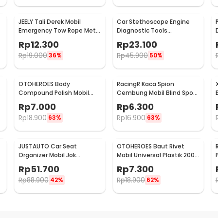
JEELY Tali Derek Mobil
Car Stethoscope Engine
Emergency Tow Rope Metal
Diagnostic Tools
Buckle U-Type 2.7M - JL30
Stetoskop Mesin Mobil -
Rp
12.300
Rp
23.100
W80582
Rp
19.000
Rp
45.900
36%
50%
OTOHEROES Body
RacingR Kaca Spion
Compound Polish Mobil
Cembung Mobil Blind Spot
Penghilang Goresan 15g
Wide Angle 50mm 2 Pcs -
Rp
7.000
Rp
6.300
with Spons - YYC-508
J0027
Rp
18.900
Rp
16.900
63%
63%
JUSTAUTO Car Seat
OTOHEROES Baut Rivet
Organizer Mobil Jok
Mobil Universal Plastik 200
Belakang Gantungan
PCS - PE02
Rp
51.700
Rp
7.300
Barang Tisu - Z-354
Rp
88.900
Rp
18.900
42%
62%