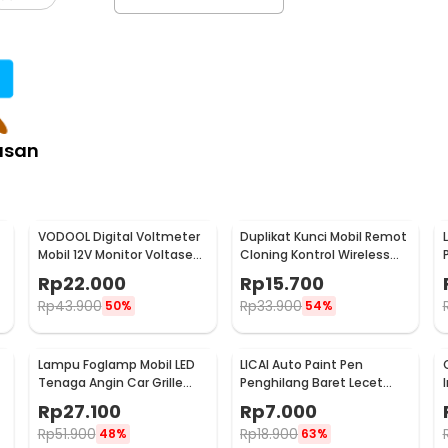
asan
VODOOL Digital Voltmeter
Duplikat Kunci Mobil Remot
Mobil 12V Monitor Voltase
Cloning Kontrol Wireless
-
Baterai LED Display - QY836
433.92MHz 1 PCS - WE32
Rp
22.000
Rp
15.700
Rp
43.900
Rp
33.900
50%
54%
Lampu Foglamp Mobil LED
LICAI Auto Paint Pen
r
Tenaga Angin Car Grille
Penghilang Baret Lecet
Light Wind Power 2 PCS -
Mobil Scratch Removal 12ml
Rp
27.100
Rp
7.000
XY044
Rp
51.900
Rp
18.900
48%
63%