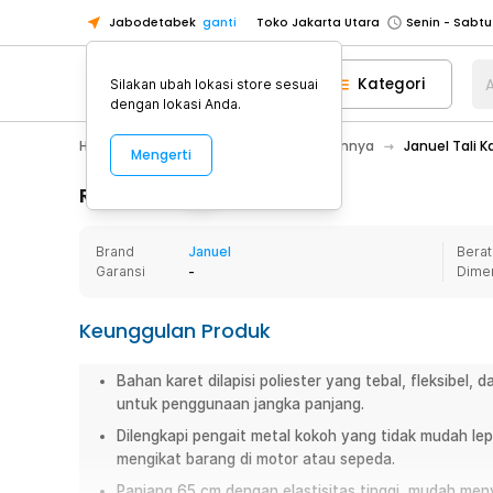
Jabodetabek
ganti
Toko Jakarta Utara
Toko Tangerang
Kategori
A
Silakan ubah lokasi store sesuai
Toko Cikupa
dengan lokasi Anda.
Pick n Go Jakarta Barat
Senin - J
Hobby
Mobil
Aksesoris Mobil Lainnya
Januel Tali 
Mengerti
Pick n Go Bekasi
Senin - Jumat (08
Pick n Go Depok
Senin - Jumat (08
Rincian Produk
Toko Jakarta Pusat
Senin - Sabtu
Brand
Januel
Berat
Toko Jakarta Barat
Senin - Sabtu
Garansi
-
Dime
Toko Jakarta Utara
Toko Tangerang
Keunggulan Produk
Toko Cikupa
Bahan karet dilapisi poliester yang tebal, fleksibel
Pick n Go Jakarta Barat
Senin - J
untuk penggunaan jangka panjang.
Pick n Go Bekasi
Senin - Jumat (08
Dilengkapi pengait metal kokoh yang tidak mudah l
Pick n Go Depok
Senin - Jumat (08
mengikat barang di motor atau sepeda.
Panjang 65 cm dengan elastisitas tinggi, mudah me