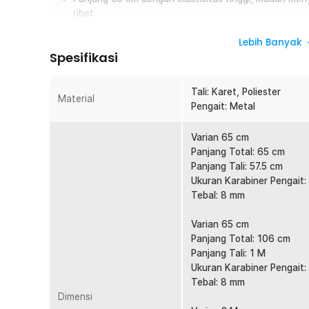
ribet.
Multifungsi untuk berbagai kebutuhan seperti pengik
Lebih Banyak
camping dan traveling.
Spesifikasi
Ringkasan
Tali: Karet, Poliester
Sering bawa barang di motor tapi takut jatuh atau goyang?
Material
Pengait: Metal
mengikat barang dengan lebih aman dan stabil, bahkan sa
perjalanan jauh. Cocok digunakan untuk mengikat berbagai
Varian 65 cm
Panjang Total: 65 cm
Fitur
Panjang Tali: 57.5 cm
Ikat Barang Lebih Kuat dan Stabil
Ukuran Karabiner Pengait:
Tebal: 8 mm
Tali elastis dengan daya tarik tinggi menjaga barang t
meski digunakan di jalan rusak atau bergelombang. C
Varian 65 cm
selama perjalanan.
Panjang Total: 106 cm
Kait Logam Kokoh dan Tidak Mudah Lepas
Panjang Tali: 1 M
Dilengkapi pengait berbahan metal yang kuat dan tahan
Ukuran Karabiner Pengait:
mudah terlepas saat digunakan. Memberikan rasa aman
Tebal: 8 mm
Dimensi
Bahan Elastis Tebal dan Tahan Lama