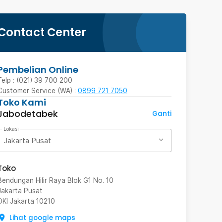
Contact Center
Pembelian Online
Telp : (021) 39 700 200
Customer Service (WA) :
0899 721 7050
Toko Kami
Jabodetabek
Ganti
Lokasi
Jakarta Pusat
Toko
Bendungan Hilir Raya Blok G1 No. 10
Jakarta Pusat
DKI Jakarta
10210
Lihat google maps