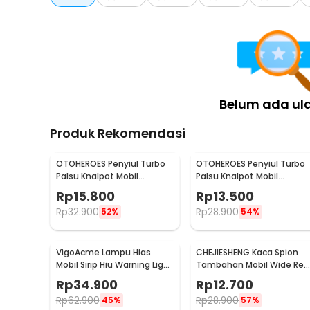
Belum ada ul
Produk Rekomendasi
OTOHEROES Penyiul Turbo
OTOHEROES Penyiul Turbo
Palsu Knalpot Mobil
Palsu Knalpot Mobil
Whistler 1000-2400cc L -
Whistler 1000-1800cc M 1.6
Rp
15.800
Rp
13.500
TUR007
2.0 - TUR007
Rp
32.900
Rp
28.900
52%
54%
VigoAcme Lampu Hias
CHEJIESHENG Kaca Spion
Mobil Sirip Hiu Warning Light
Tambahan Mobil Wide Rea
Solar Energy 8 LED - FZWJSD
View Anti Blind Spot - SY-
Rp
34.900
Rp
12.700
080
Rp
62.900
Rp
28.900
45%
57%