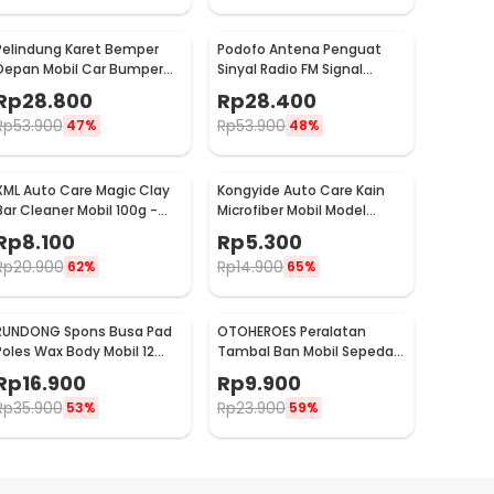
Pelindung Karet Bemper
Podofo Antena Penguat
Depan Mobil Car Bumper
Sinyal Radio FM Signal
Guard 57mm 2.5M
Amplifier untuk Mobil -
Rp
28.800
Rp
28.400
ANT-208
Rp
53.900
Rp
53.900
47%
48%
XML Auto Care Magic Clay
Kongyide Auto Care Kain
Bar Cleaner Mobil 100g -
Microfiber Mobil Model
QW89
Bundar - L-20
Rp
8.100
Rp
5.300
Rp
20.900
Rp
14.900
62%
65%
RUNDONG Spons Busa Pad
OTOHEROES Peralatan
Poles Wax Body Mobil 12
Tambal Ban Mobil Sepeda
PCS - R2010
Motor Tubeless - KBTB02
Rp
16.900
Rp
9.900
Rp
35.900
Rp
23.900
53%
59%