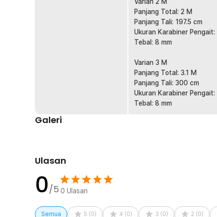
Varian 2 M
Terbuat dari karet berkualitas yang dilapisi poliester se
Panjang Total: 2 M
Tidak mudah putus meski sering ditarik. Cocok untuk p
Panjang Tali: 197.5 cm
Fleksibel untuk Berbagai Barang
Ukuran Karabiner Pengait:
Bisa digunakan untuk mengikat box, tas, galon, perle
Tebal: 8 mm
lainnya. Elastisitasnya memudahkan menyesuaikan berba
kebutuhan harian maupun outdoor.
Varian 3 M
Panjang Total: 3.1 M
Kelengkapan Produk
Panjang Tali: 300 cm
Ukuran Karabiner Pengait:
Rincian yang Anda dapatkan untuk pembelian produk ini
Tebal: 8 mm
1 x Januel Tali Karet Pengikat Barang Bagasi Motor E
Galeri
Ulasan
0
/5
0
Ulasan
Semua
5
(
0
)
4
(
0
)
3
(
0
)
2
(
0
)