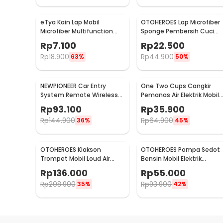
eTya Kain Lap Mobil
OTOHEROES Lap Microfiber
Microfiber Multifunction
Sponge Pembersih Cuci
Cleaning Cloth 30x39cm -
Mobil Motor - TP266
Rp
7.100
Rp
22.500
H-10
Rp
18.900
Rp
44.900
63%
50%
NEWPIONEER Car Entry
One Two Cups Cangkir
System Remote Wireless
Pemanas Air Elektrik Mobil
12V Door Lock Mobil - CK18
Travel Mug 450ml - NJ88
Rp
93.100
Rp
35.900
Rp
144.900
Rp
64.900
36%
45%
OTOHEROES Klakson
OTOHEROES Pompa Sedot
Trompet Mobil Loud Air
Bensin Mobil Elektrik
Horn 150dB 12V - JD4001
Transfer Pump 38mm DC
Rp
136.000
Rp
55.000
12V - CT-14
Rp
208.900
Rp
93.900
35%
42%