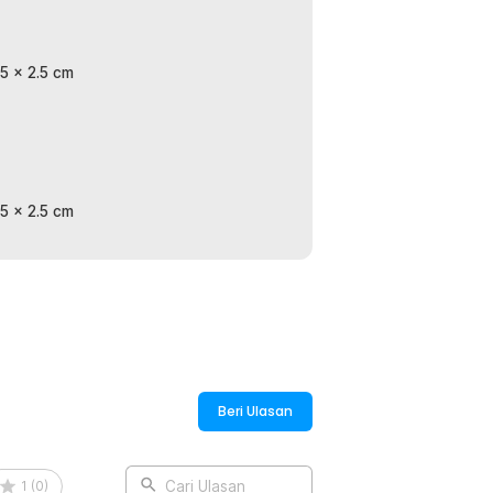
hingga lebih kuat, fleksibel, dan tahan aus.
enggunaan jangka panjang.
 5 x 2.5 cm
ngkapan camping, hingga barang bawaan
gai ukuran barang. Multifungsi untuk
 5 x 2.5 cm
:
lastic Cord Strap - Jn61
Beri Ulasan
1
(
0
)
Cari Ulasan