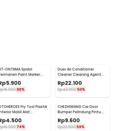
LIT-ONTNMA Spidol
Duer Air Conditioner
Permanen Paint Marker
Cleaner Cleaning Agent
Drawing Painting Oil Base -
Pembersih AC Rumah
Rp
5.900
Rp
22.100
MP-01
500ml - QUY1640
Rp
16.900
Rp
43.900
66%
50%
OTOHEROES Pry Tool Plastik
CHEZHIWANG Car Door
Interior Mobil Alat
Bumper Pelindung Pintu
Pengungkit Set 4 PCS -
Mobil Anti Gores 8 PCS -
Rp
4.500
Rp
9.600
AA16
HT-001
Rp
16.900
Rp
22.900
74%
59%