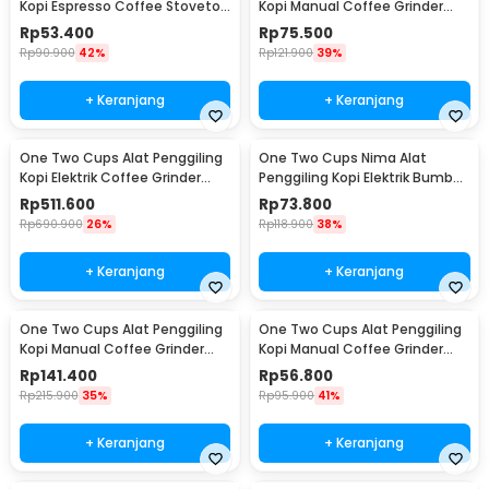
Kopi Espresso Coffee Stovetop
Kopi Manual Coffee Grinder
2 Cup 100ml - Z20
Wood - 16290
Rp
53.400
Rp
75.500
Rp
90.900
42%
Rp
121.900
39%
+ Keranjang
+ Keranjang
One Two Cups Alat Penggiling
One Two Cups Nima Alat
Kopi Elektrik Coffee Grinder
Penggiling Kopi Elektrik Bumbu
Adjustable - 600N
Coffee Grinder - NM-8300
Rp
511.600
Rp
73.800
Rp
690.900
26%
Rp
118.900
38%
+ Keranjang
+ Keranjang
One Two Cups Alat Penggiling
One Two Cups Alat Penggiling
Kopi Manual Coffee Grinder
Kopi Manual Coffee Grinder
Wood 30g - CW85532
160ml - CF012
Rp
141.400
Rp
56.800
Rp
215.900
35%
Rp
95.900
41%
+ Keranjang
+ Keranjang