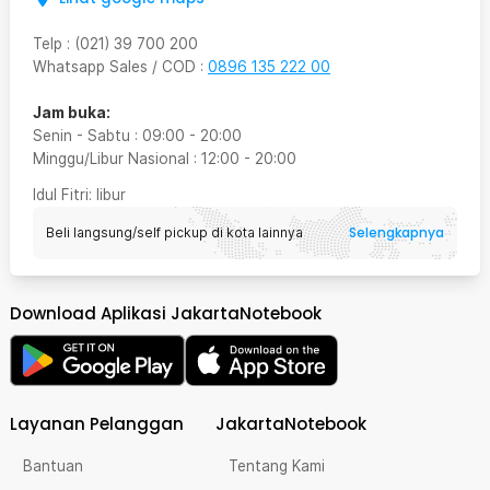
Telp
:
(021) 39 700 200
Whatsapp Sales / COD
:
0896 135 222 00
Jam buka:
Senin - Sabtu
:
09:00
-
20:00
Minggu/Libur Nasional
:
12:00
-
20:00
Idul Fitri
: libur
Selengkapnya
Beli langsung/self pickup di kota lainnya
Download Aplikasi JakartaNotebook
Layanan Pelanggan
JakartaNotebook
Bantuan
Tentang Kami