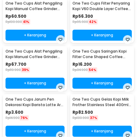
One Two Cups Alat Penggiling
One Two Cups Filter Penyaring
Kopi Manual Coffee Grinder
Kopi V60 Double Layer Coffee
Adjustable - RHNHA0176
Filter - FS-40S
Rp
60.500
Rp
56.300
Rp
100.900
41%
Rp
95.900
42%
+ Keranjang
+ Keranjang
One Two Cups Alat Penggiling
One Two Cups Saringan Kopi
Kopi Manual Coffee Grinder
Filter Cone Shaped Coffee
Adjustable - CF4146
Dripper 1 PCS - K741
Rp
67.700
Rp
16.200
Rp
110.900
39%
Rp
34.900
54%
+ Keranjang
+ Keranjang
One Two Cups Jarum Pen
One Two Cups Gelas Kopi Milk
Dekorasi Kopi Barista Latte Art
Frother Stainless Steel 400ml -
Needle 13cm - F3F27
WZ0011
Rp
3.600
Rp
82.500
Rp
14.900
76%
Rp
130.900
37%
+ Keranjang
+ Keranjang