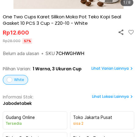
1 / 8
One Two Cups Karet Silikon Moka Pot Teko Kopi Seal
Gasket 10 PCS 3 Cup - Z20-10
-
White
Rp
12.600
Rp
28.900
57
%
Belum ada ulasan
•
SKU
7CHWGHWH
Lihat Varian Lainnya
Pilihan Varian:
1
Warna,
3 Ukuran Cup
White
Lihat
Lokasi Lainnya
Informasi Stok:
Jabodetabek
Gudang Online
Toko Jakarta Pusat
Tersedia
sisa
2