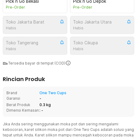
Pick n Go Bekasi
Pick n Go Depok
Pre-Order
Pre-Order
Toko Jakarta Barat
Toko Jakarta Utara
Habis
Habis
Toko Tangerang
Toko Cikupa
Habis
Habis
Tersedia bayar di tempat (COD)
Rincian Produk
Brand
One Two Cups
Garansi
-
Berat Produk
0.3 kg
Dimensi Kemasan
: -
Jika Anda sering menggunakan moka pot dan sering mengalami
kebocoran, karet silikon moka pot dari One Two Cups adalah solusi yang
tepat untuk Anda. Karet silikon mampu mencegah kebocoran pada moka