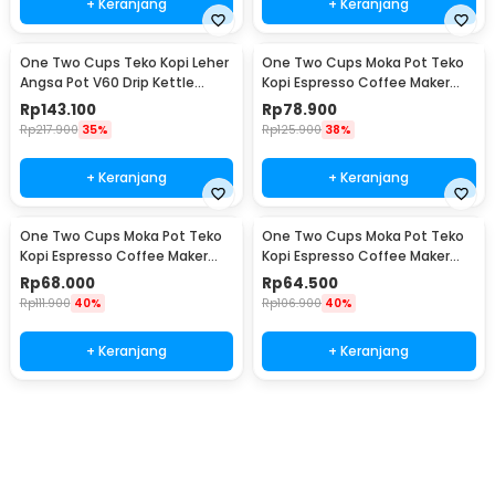
+ Keranjang
+ Keranjang
One Two Cups Teko Kopi Leher
One Two Cups Moka Pot Teko
Angsa Pot V60 Drip Kettle
Kopi Espresso Coffee Maker
960ml - RF-15
Stovetop 6 Cup 300ml - Z21
Rp
143.100
Rp
78.900
Rp
217.900
35%
Rp
125.900
38%
+ Keranjang
+ Keranjang
One Two Cups Moka Pot Teko
One Two Cups Moka Pot Teko
Kopi Espresso Coffee Maker
Kopi Espresso Coffee Maker
Stovetop 4 Cup 200ml - Z21
Stovetop 2 Cup 100ml - Z21
Rp
68.000
Rp
64.500
Rp
111.900
40%
Rp
106.900
40%
+ Keranjang
+ Keranjang
Beli Sekarang