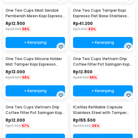
One Two Cups Sikat Sendok
One Two Cups Tamper Kopi
Pembersih Mesin Kopi Espresso
Espresso Flat Base Stainless
2in1 - 8809
Steel 51mm - SS51
Rp
12.900
Rp
41.200
Rp
28.900
56%
Rp
71.900
43%
+ Keranjang
+ Keranjang
One Two Cups Silicone Holder
One Two Cups Vietnam Drip
Mat Tamper Kopi Espresso
Coffee Filter Pot Saringan Kopi
Barista - 0310
124ml 7Q - LC1
Rp
13.000
Rp
12.800
Rp
28.900
56%
Rp
28.900
56%
+ Keranjang
+ Keranjang
One Two Cups Vietnam Drip
ICafilas Refillable Capsule
Coffee Filter Pot Saringan Kopi
Stainless Steel with Tamper
114ml 6Q - LC1
for Nespresso - F456
Rp
12.000
Rp
155.600
Rp
27.900
57%
Rp
233.900
34%