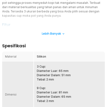
pot sehingga proses menyeduh kopi tak mengalami masalah. Terbuat
dari material berkualitas yang tahan panas dan aman untuk minuman
Anda. Tersedia 3 ukuran berbeda yang bisa Anda pilih sesuai dengan
kapasitas cup moka pot yang Anda punya.
Fitur
Segel Sambungan, Cegah Kebocoran
Lebih Banyak
Karet silikon berfungsi sebagai gasket yang menyegel sambungan
antara bagian atas dan bawah moka pot. Pada saat moka pot
Spesifikasi
dipanaskan, tekanan uap air meningkat, dan karet silikon mencegah
uap atau air bocor dari sambungan ini. Tanpa penyegelan yang baik,
tekanan yang diperlukan untuk membuat kopi tidak akan tercapai,
Material
Silikon
yang dapat menyebabkan kopi tidak terekstraksi dengan benar.
Menjaga Tekanan Internal
3 Cup:
Untuk mendapatkan kopi yang sempurna, moka pot harus
Diameter Luar: 65 mm
mencapai dan mempertahankan tekanan tertentu. Karet silikon
Diameter Dalam: 51 mm
moka pot memastikan bahwa semua tekanan yang dihasilkan oleh
Tebal: 2 mm
air mendidih diarahkan ke bagian atas moka pot, di mana kopi
diekstraksi. Karet yang bocor atau tidak terpasang dengan baik
9 Cup:
akan menyebabkan penurunan tekanan, yang berdampak negatif
Diameter Luar: 81 mm
Dimensi
pada rasa dan kekuatan kopi.
Diameter Dalam: 65 mm
Tebal: 2 mm
Ketahanan Terhadap Suhu Tinggi