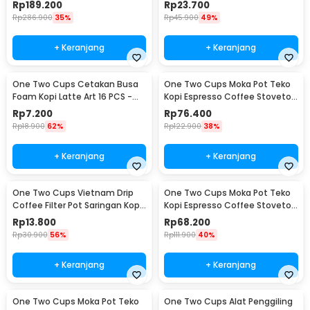
Espresso 300ml - T35066
Paper Filter 50PCS - T111
Rp
189.200
Rp
23.700
Rp
286.900
35%
Rp
45.900
49%
+ Keranjang
+ Keranjang
One Two Cups Cetakan Busa
One Two Cups Moka Pot Teko
Foam Kopi Latte Art 16 PCS -
Kopi Espresso Coffee Stovetop
JJYE01
6 Cup 300ml - Z20
Rp
7.200
Rp
76.400
Rp
18.900
62%
Rp
122.900
38%
+ Keranjang
+ Keranjang
One Two Cups Vietnam Drip
One Two Cups Moka Pot Teko
Coffee Filter Pot Saringan Kopi
Kopi Espresso Coffee Stovetop
180ml 8Q - LC1
4 Cup 200ml - Z20
Rp
13.800
Rp
68.200
Rp
30.900
56%
Rp
111.900
40%
+ Keranjang
+ Keranjang
One Two Cups Moka Pot Teko
One Two Cups Alat Penggiling