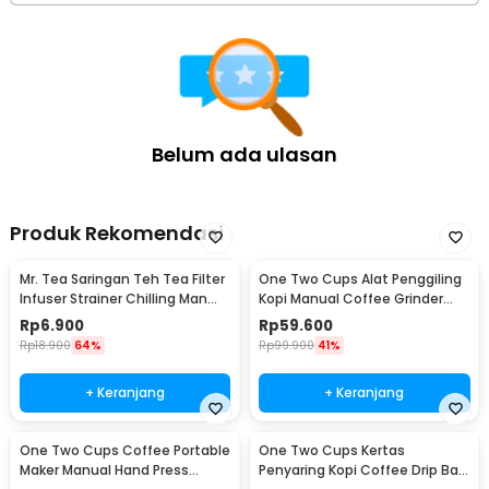
Belum ada ulasan
Produk Rekomendasi
Mr. Tea Saringan Teh Tea Filter
One Two Cups Alat Penggiling
Infuser Strainer Chilling Man
Kopi Manual Coffee Grinder
Silicon - MR03
Portable - WFCG9800
Rp
6.900
Rp
59.600
Rp
18.900
64%
Rp
99.900
41%
+ Keranjang
+ Keranjang
One Two Cups Coffee Portable
One Two Cups Kertas
Maker Manual Hand Press
Penyaring Kopi Coffee Drip Bag