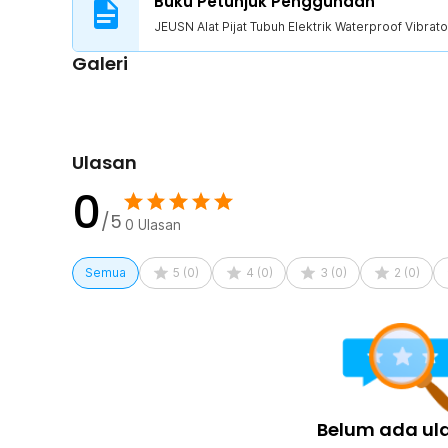
Buku Petunjuk Penggunaan
1 x JEUSN Alat Pijat Tubuh Elektrik Waterproof Vibr
JEUSN Alat Pijat Tubuh Elektrik Waterproof Vibra
1 x Kabel USB DC
Galeri
1 x Panduan Penggunaan
Ulasan
0
/5
0
Ulasan
Semua
5
(
0
)
4
(
0
)
3
(
0
)
2
(
0
)
Belum ada ul