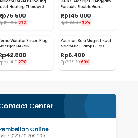
Hailicare Deker Pelindung
LEHIKO Alat Pijat Genggam
Lutut Heating Therapy 3
Portable Electric Gun
Mode Kneepad 1 PCS - 102
Massage Rechargeable -
Rp
75.500
Rp
145.000
KH-320
Rp
121.900
Rp
219.900
39%
35%
Yema Vibrator Silicon Plug
Yunman Bola Magnet Kuat
lat Pijat Elektrik
Magnetic Clamps Orbs
Multifungsi - A1582
Multifungsi 1cm 2 PCS -
Rp
42.800
Rp
8.400
BD05
Rp
57.900
Rp
20.900
27%
60%
Contact Center
Pembelian Online
Telp : (021) 39 700 200