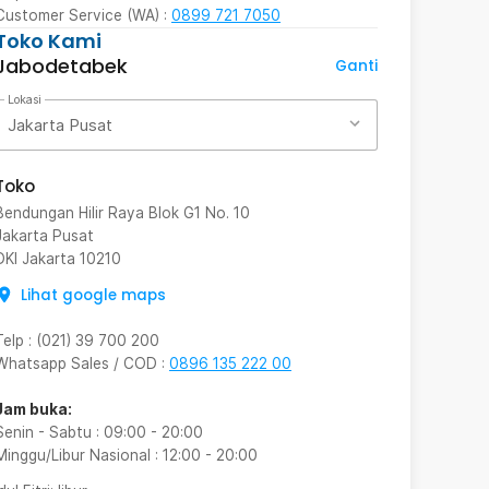
Customer Service (WA) :
0899 721 7050
Toko Kami
Jabodetabek
Ganti
Lokasi
Jakarta Pusat
Toko
Bendungan Hilir Raya Blok G1 No. 10
Jakarta Pusat
DKI Jakarta
10210
Lihat google maps
Telp
:
(021) 39 700 200
Whatsapp Sales / COD
:
0896 135 222 00
Jam buka:
Senin - Sabtu
:
09:00
-
20:00
Minggu/Libur Nasional
:
12:00
-
20:00