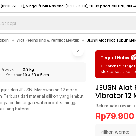
lat Kopi
umat (07:00 - 20:00), Sabtu - Minggu (08:00 - 20:00), Tutup pada Idul Fitri
Sele
tikan
Alat Pelangsing & Pemijat Elektrik
JEUSN Alat Pijat Tubuh Ele
:00 - 20:00), Sabtu - Minggu/ Libur Nasional (08:00 - 17:00)
Selengkapnya
:00 - 20:00), Sabtu - Minggu/ Libur Nasional (08:00 - 17:00)
Selengkapnya
Terjual Habis
 (09:00-20:00), Minggu/Libur Nasional (12:00-20:00), Tutup pada Idul Fitri
Sele
Gunakan fitur
Ingat
 Produk
0.3 kg
 (09:00-20:00), Minggu/Libur Nasional (12:00-20:00), Tutup pada Idul Fitri
Sele
stok tersedia kemba
nsi Kemasan
10
x
23
x
5
cm
JEUSN Alat 
t pijat dari JEUSN. Menawarkan 12 mode
Vibrator 12
h. Terbuat dari material silikon yang lembut
anya perlindungan waterproof sehingga
Belum ada ulasan
•
umat (07:00 - 20:00), Sabtu - Minggu (08:00 - 20:00), Tutup pada Idul Fitri
Sele
 ulang baterai.
Rp
79.900
:00 - 20:00), Sabtu - Minggu/ Libur Nasional (08:00 - 17:00)
Selengkapnya
:00 - 20:00), Sabtu - Minggu/ Libur Nasional (08:00 - 17:00)
Selengkapnya
Pilihan Warna: