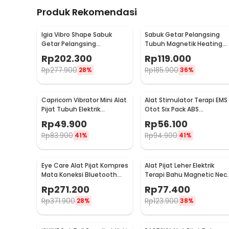
Produk Rekomendasi
Igia Vibro Shape Sabuk
Sabuk Getar Pelangsing
Getar Pelangsing
Tubuh Magnetik Heating
Professional Slimming 55W
Vibrating Belt Massager -
Rp
202.300
Rp
119.000
- MC0138
X5
Rp
277.900
Rp
185.900
28%
36%
Capricorn Vibrator Mini Alat
Alat Stimulator Terapi EMS
Pijat Tubuh Elektrik
Otot Six Pack ABS
Multifungsi - EL-025
Abdominal Muscle - 068R2
Rp
49.900
Rp
56.100
Rp
83.900
Rp
94.900
41%
41%
Eye Care Alat Pijat Kompres
Alat Pijat Leher Elektrik
Mata Koneksi Bluetooth
Terapi Bahu Magnetic Nec
Eye Massager - H500
Massager - HX-5880
Rp
271.200
Rp
77.400
Rp
371.900
Rp
123.900
28%
38%