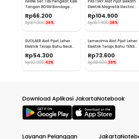
iSHINE Set Tali Pengikat Kaki
PASTSKY Alat Pijat Bekam
Tangan BDSM Bondage
Elektrik Magnetik Electric
Sets Rope - BD15
Machine Cupping - CP-618
Rp
66.200
Rp
104.900
Rp
87.000
Rp
167.900
24%
38%
SUOLAER Alat Pijat Leher
Lemecima Alat Pijat Leher
Elektrik Terapi Bahu Neck
Elektrik Terapi Bahu TENS
Massager - KS-996-1D
Neck Massager - JT-808
Rp
54.300
Rp
73.600
Rp
92.900
Rp
118.900
42%
39%
Download Aplikasi JakartaNotebook
Layanan Pelanggan
JakartaNoteb