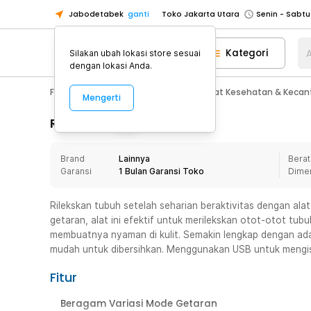
Jabodetabek
ganti
Toko Jakarta Utara
Toko Tangerang
Kategori
A
Silakan ubah lokasi store sesuai
Toko Cikupa
dengan lokasi Anda.
Pick n Go Jakarta Barat
Senin - J
Fashion, Make Up & Beauty Care
Alat Kesehatan & Kecan
Mengerti
Pick n Go Bekasi
Senin - Jumat (08
Pick n Go Depok
Senin - Jumat (08
Rincian Produk
Toko Jakarta Pusat
Senin - Sabtu
Brand
Lainnya
Berat
Toko Jakarta Barat
Senin - Sabtu
Garansi
1 Bulan Garansi Toko
Dime
Toko Jakarta Utara
Toko Tangerang
Rilekskan tubuh setelah seharian beraktivitas dengan ala
getaran, alat ini efektif untuk merilekskan otot-otot tubu
Toko Cikupa
membuatnya nyaman di kulit. Semakin lengkap dengan ad
Pick n Go Jakarta Barat
Senin - J
mudah untuk dibersihkan. Menggunakan USB untuk mengisi
Pick n Go Bekasi
Senin - Jumat (08
Fitur
Pick n Go Depok
Senin - Jumat (08
Beragam Variasi Mode Getaran