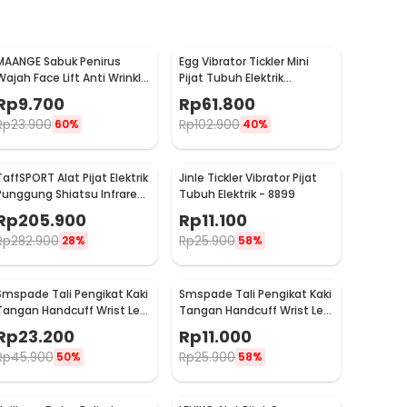
MAANGE Sabuk Penirus
Egg Vibrator Tickler Mini
Wajah Face Lift Anti Wrinkle
Pijat Tubuh Elektrik
Belt - TZ18
Multifungsi with Remote -
Rp
9.700
Rp
61.800
11829
Rp
23.900
Rp
102.900
60%
40%
TaffSPORT Alat Pijat Elektrik
Jinle Tickler Vibrator Pijat
Punggung Shiatsu Infrared
Tubuh Elektrik - 8899
Massager - 608
Rp
205.900
Rp
11.100
Rp
282.900
Rp
25.900
28%
58%
Smspade Tali Pengikat Kaki
Smspade Tali Pengikat Kaki
Tangan Handcuff Wrist Leg
Tangan Handcuff Wrist Leg
BDSM - 00632
BDSM Bondage - PCT6
Rp
23.200
Rp
11.000
Rp
45.900
Rp
25.900
50%
58%