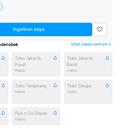
Ingatkan Saya
Lihat
Lokasi Lainnya
odetabek
Toko Jakarta
Toko Jakarta
Pusat
Barat
Habis
Habis
Toko Tangerang
Toko Cikupa
Habis
Habis
Pick n Go Depok
Habis