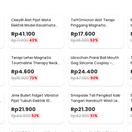
CkeyiN Alat Pijat Mata
TaffOmicron Alat Terapi
Elektrik Model Kacamata
Pinggang Magnetic
Eye Care Massager - MR818
Tourmaline Nylon Size L
Rp
41.100
Rp
17.600
Rp
71.900
Rp
36.900
43%
53%
Terapi Leher Magnetic
Lilicochan Prank Ball Mouth
Tourmaline Therapy Neck
Gag Silicone Cosplay -
Massager - DA-3484
FD54
Rp
4.600
Rp
24.400
Rp
16.900
Rp
47.900
73%
50%
Jinle Bullet Fidget Vibrator
Smspade Tali Pengikat Kaki
k
Pijat Tubuh Elektrik 10
Tangan Handcuff Wrist Leg
Vibration - J-010
BDSM - PCT4
Rp
21.900
Rp
21.300
Rp
44.900
Rp
42.900
52%
51%