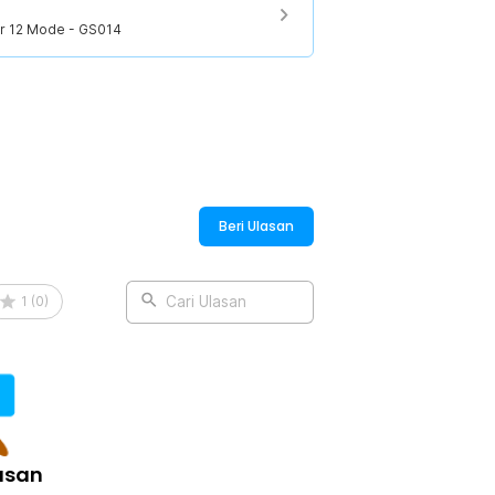
ator 12 Mode - GS014
tor 12 Mode - GS014
Beri Ulasan
1
(
0
)
Cari Ulasan
asan