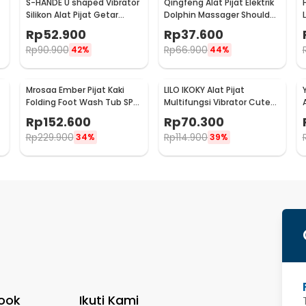
S-HANDE U shaped Vibrator
Qingfeng Alat Pijat Elektrik
Silikon Alat Pijat Getar
Dolphin Massager Shoulder
1
Elektrik - SHD-S058
Vibration USB - HK668
Rp
52.900
Rp
37.600
Rp
90.900
Rp
66.900
42%
44%
Mrosaa Ember Pijat Kaki
LILO IKOKY Alat Pijat
Folding Foot Wash Tub SPA
Multifungsi Vibrator Cute
A
Sauna Massage Bucket -
Pig Electric - HL-1907
Rp
152.600
Rp
70.300
7981
Rp
229.900
Rp
114.900
34%
39%
ook
Ikuti Kami