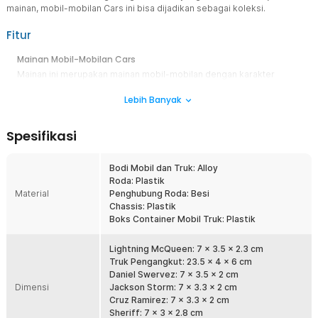
mainan, mobil-mobilan Cars ini bisa dijadikan sebagai koleksi.
Fitur
Mainan Mobil-Mobilan Cars
Mainan ini merupakan mainan mobil-mobilan dengan karakter
Disney Cars. Terdiri dari 6 karakter yang termasuk Lightning
Lebih Banyak
McQueen, Tow Mater dan juga Sheriff serta satu buah mobil besar
container yang memuat hingga tiga mobil sekaligus untuk dibawa.
Anda bisa menjadikan mobil-mobilan ini sebagai mainan anak
Spesifikasi
ataupun sebagai koleksi.
Beragam Warna dan Model
Bodi Mobil dan Truk: Alloy
Mainan mobil-mobilan ini dibalut dengan berbagai warna cerah
Roda: Plastik
yang membuat anak akan tertarik untuk memainkannya. Selain itu,
Material
Penghubung Roda: Besi
modelnya pun beragam sesuai dengan serial animasi Cars.
Chassis: Plastik
Bahan yang Aman
Boks Container Mobil Truk: Plastik
Semua mainan ini terbuat dari bahan yang aman digunakan oleh
anak-anak ataupun bayi karena tidak mengandung zat kimia
Lightning McQueen: 7 x 3.5 x 2.3 cm
berbahaya. Dijamin sangat aman untuk dimainkan tanpa perlu ada
Truk Pengangkut: 23.5 x 4 x 6 cm
rasa khawatir dari Anda sebagai orang tua.
Daniel Swervez: 7 x 3.5 x 2 cm
Dimensi
Jackson Storm: 7 x 3.3 x 2 cm
Kelengkapan Produk
Cruz Ramirez: 7 x 3.3 x 2 cm
Sheriff: 7 x 3 x 2.8 cm