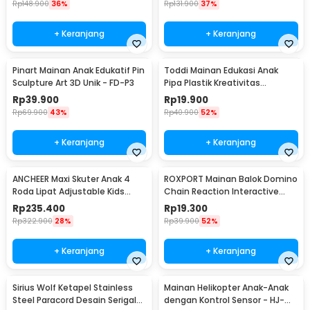
Rp
148.900
36%
Rp
131.900
37%
+ Keranjang
+ Keranjang
Pinart Mainan Anak Edukatif Pin
Toddi Mainan Edukasi Anak
Sculpture Art 3D Unik - FD-P3
Pipa Plastik Kreativitas
Bangunan 4D STEM - 88003
Rp
39.900
Rp
19.900
Rp
69.900
43%
Rp
40.900
52%
+ Keranjang
+ Keranjang
ANCHEER Maxi Skuter Anak 4
ROXPORT Mainan Balok Domino
Roda Lipat Adjustable Kids
Chain Reaction Interactive
Scooter - QZ-001
Toys 120 PCS - ZMY-1
Rp
235.400
Rp
19.300
Rp
322.900
28%
Rp
39.900
52%
+ Keranjang
+ Keranjang
Sirius Wolf Ketapel Stainless
Mainan Helikopter Anak-Anak
Steel Paracord Desain Serigala
dengan Kontrol Sensor - HJ-