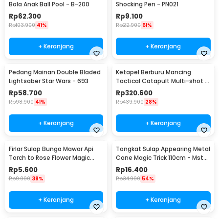
Bola Anak Ball Pool - B-200
Shocking Pen - PN021
Rp
62.300
Rp
9.100
Rp
103.900
41%
Rp
22.900
61%
+ Keranjang
+ Keranjang
Pedang Mainan Double Bladed
Ketapel Berburu Mancing
Lightsaber Star Wars - 693
Tactical Catapult Multi-shot -
KMSS
Rp
58.700
Rp
320.600
Rp
98.900
41%
Rp
439.900
28%
+ Keranjang
+ Keranjang
Firlar Sulap Bunga Mawar Api
Tongkat Sulap Appearing Metal
Torch to Rose Flower Magic
Cane Magic Trick 110cm - Mstk-
Trick - 82120
002
Rp
5.600
Rp
16.400
Rp
9.000
38%
Rp
34.900
54%
+ Keranjang
+ Keranjang