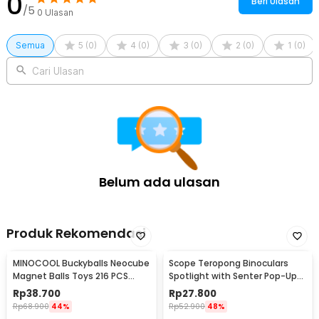
0
Beri Ulasan
/5
0
Ulasan
Semua
5
(
0
)
4
(
0
)
3
(
0
)
2
(
0
)
1
(
0
)
Cari Ulasan
Belum ada ulasan
Produk Rekomendasi
MINOCOOL Buckyballs Neocube
Scope Teropong Binoculars
Magnet Balls Toys 216 PCS
Spotlight with Senter Pop-Up
3mm - TH007004A
Light 4x30mm - JYW-1226
Rp
38.700
Rp
27.800
Rp
68.900
44%
Rp
52.900
48%