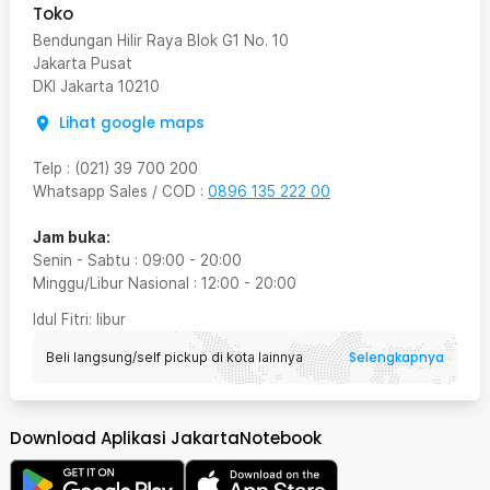
Toko
Bendungan Hilir Raya Blok G1 No. 10
Jakarta Pusat
DKI Jakarta
10210
Lihat google maps
Telp
:
(021) 39 700 200
Whatsapp Sales / COD
:
0896 135 222 00
Jam buka:
Senin - Sabtu
:
09:00
-
20:00
Minggu/Libur Nasional
:
12:00
-
20:00
Idul Fitri
: libur
Selengkapnya
Beli langsung/self pickup di kota lainnya
Download Aplikasi JakartaNotebook