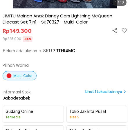
1 / 10
JIMITU Mainan Anak Disney Cars Lightning McQueen
Diecast Set 7in1 - SK70327
-
Multi-Color
Rp
149.300
Rp
225.900
34
%
Belum ada ulasan
•
SKU
7RTHI4MC
Pilihan Warna:
Multi-Color
Lihat
1
Lokasi Lainnya
Informasi Stok:
Jabodetabek
Gudang Online
Toko Jakarta Pusat
Tersedia
sisa
5