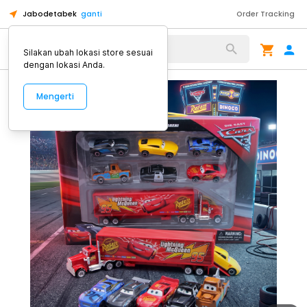
Jabodetabek
ganti
Order Tracking
Alat Kopi
Silakan ubah lokasi store sesuai
dengan lokasi Anda.
Mengerti