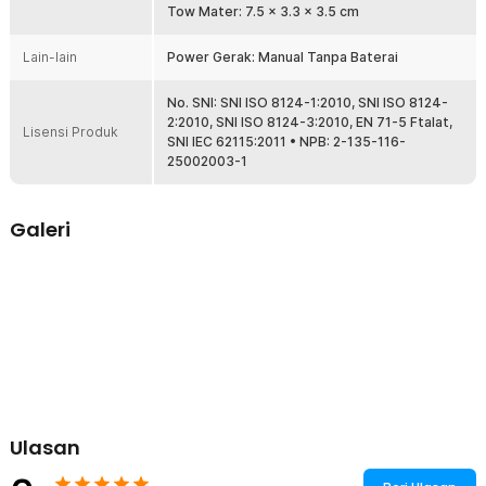
Rincian yang Anda dapatkan untuk pembelian produk ini:
Tow Mater: 7.5 x 3.3 x 3.5 cm
1 x JIMITU Mainan Anak Disney Cars Lightning McQueen Diecast
Set 7in1 - SK70327
Lain-lain
Power Gerak: Manual Tanpa Baterai
No. SNI: SNI ISO 8124-1:2010, SNI ISO 8124-
2:2010, SNI ISO 8124-3:2010, EN 71-5 Ftalat,
Lisensi Produk
SNI IEC 62115:2011 • NPB: 2-135-116-
25002003-1
Galeri
Ulasan