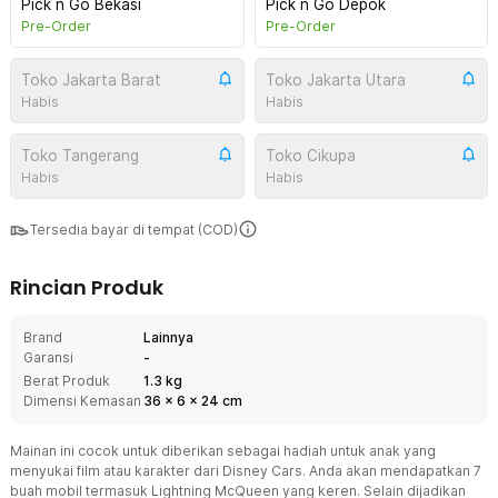
Pick n Go Bekasi
Pick n Go Depok
Pre-Order
Pre-Order
Toko Jakarta Barat
Toko Jakarta Utara
Habis
Habis
Toko Tangerang
Toko Cikupa
Habis
Habis
Tersedia bayar di tempat (COD)
Rincian Produk
Brand
Lainnya
Garansi
-
Berat Produk
1.3 kg
Dimensi Kemasan
36
x
6
x
24
cm
Mainan ini cocok untuk diberikan sebagai hadiah untuk anak yang
menyukai film atau karakter dari Disney Cars. Anda akan mendapatkan 7
buah mobil termasuk Lightning McQueen yang keren. Selain dijadikan