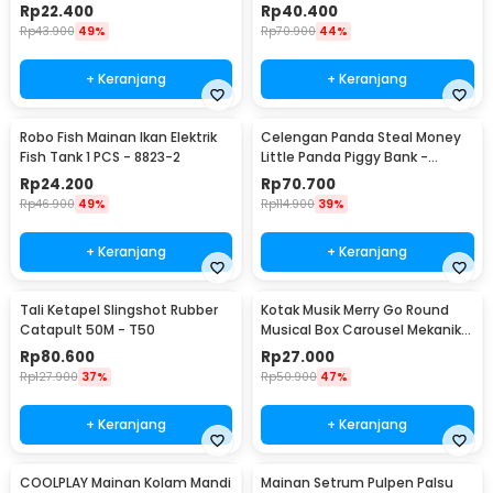
- HW-GJ049
8188
Rp
22.400
Rp
40.400
Rp
43.900
49%
Rp
70.900
44%
+ Keranjang
+ Keranjang
Robo Fish Mainan Ikan Elektrik
Celengan Panda Steal Money
Fish Tank 1 PCS - 8823-2
Little Panda Piggy Bank -
MM8807-1
Rp
24.200
Rp
70.700
Rp
46.900
49%
Rp
114.900
39%
+ Keranjang
+ Keranjang
Tali Ketapel Slingshot Rubber
Kotak Musik Merry Go Round
Catapult 50M - T50
Musical Box Carousel Mekanikal
- HD-Y02
Rp
80.600
Rp
27.000
Rp
127.900
37%
Rp
50.900
47%
+ Keranjang
+ Keranjang
COOLPLAY Mainan Kolam Mandi
Mainan Setrum Pulpen Palsu