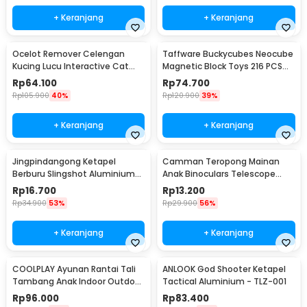
+ Keranjang
+ Keranjang
Ocelot Remover Celengan
Taffware Buckycubes Neocube
Kucing Lucu Interactive Cat
Magnetic Block Toys 216 PCS
Piggy Bank - 0120
3.6mm - G0CN05
Rp
64.100
Rp
74.700
Rp
105.900
40%
Rp
120.900
39%
+ Keranjang
+ Keranjang
Jingpindangong Ketapel
Camman Teropong Mainan
Berburu Slingshot Aluminium
Anak Binoculars Telescope
Alloy - OD-014
2.5x26 - 1138
Rp
16.700
Rp
13.200
Rp
34.900
53%
Rp
29.900
56%
+ Keranjang
+ Keranjang
COOLPLAY Ayunan Rantai Tali
ANLOOK God Shooter Ketapel
Tambang Anak Indoor Outdoor
Tactical Aluminium - TLZ-001
- WS-2100
Rp
96.000
Rp
83.400