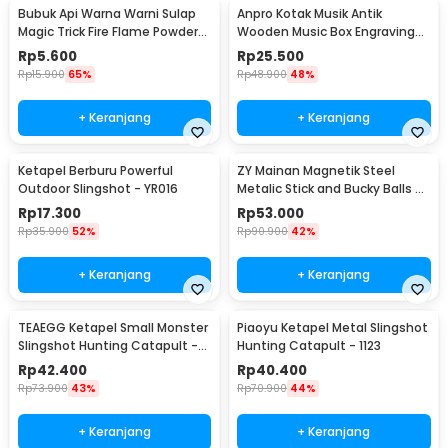
Bubuk Api Warna Warni Sulap
Anpro Kotak Musik Antik
Magic Trick Fire Flame Powder
Wooden Music Box Engraving
15g - YY064
Harry Potter - ADQ0194
Rp
5.600
Rp
25.500
Rp
15.900
65%
Rp
48.900
48%
+ Keranjang
+ Keranjang
Ketapel Berburu Powerful
ZY Mainan Magnetik Steel
Outdoor Slingshot - YR016
Metalic Stick and Bucky Balls -
005
Rp
17.300
Rp
53.000
Rp
35.900
52%
Rp
90.900
42%
+ Keranjang
+ Keranjang
TEAEGG Ketapel Small Monster
Piaoyu Ketapel Metal Slingshot
Slingshot Hunting Catapult -
Hunting Catapult - 1123
JH8171
Rp
42.400
Rp
40.400
Rp
73.900
43%
Rp
70.900
44%
+ Keranjang
+ Keranjang