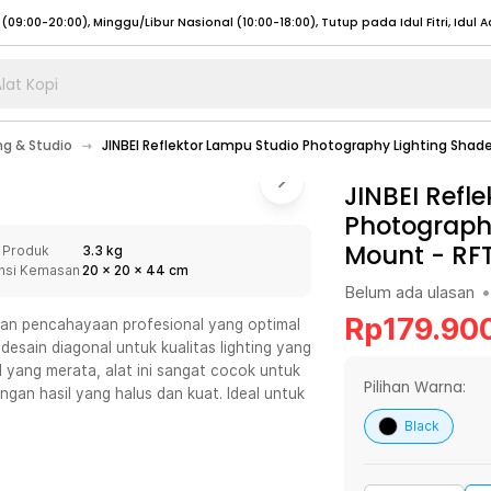
lat Kopi
umat (07:00 - 20:00), Sabtu - Minggu (08:00 - 20:00), Tutup pada Idul Fitri
Sele
ng & Studio
JINBEI Reflektor Lampu Studio Photography Lighting Sha
:00 - 20:00), Sabtu - Minggu/ Libur Nasional (08:00 - 17:00)
Selengkapnya
:00 - 20:00), Sabtu - Minggu/ Libur Nasional (08:00 - 17:00)
JINBEI Refl
Selengkapnya
Photograph
 (09:00-20:00), Minggu/Libur Nasional (12:00-20:00), Tutup pada Idul Fitri
Sele
Mount - RF
 Produk
3.3 kg
 (09:00-20:00), Minggu/Libur Nasional (12:00-20:00), Tutup pada Idul Fitri
Sele
nsi Kemasan
20
x
20
x
44
cm
Belum ada ulasan
•
Rp
179.90
lkan pencahayaan profesional yang optimal
esain diagonal untuk kualitas lighting yang
yang merata, alat ini sangat cocok untuk
umat (07:00 - 20:00), Sabtu - Minggu (08:00 - 20:00), Tutup pada Idul Fitri
Sele
Pilihan Warna:
gan hasil yang halus dan kuat. Ideal untuk
:00 - 20:00), Sabtu - Minggu/ Libur Nasional (08:00 - 17:00)
Selengkapnya
Black
:00 - 20:00), Sabtu - Minggu/ Libur Nasional (08:00 - 17:00)
Selengkapnya