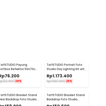
TaffSTUDIO Payung
TaffSTUDIO Portrait Foto
Softbox Reflektor 50x70cm
Studio Day Lighting Kit with
E27 Single Socket - CL-
Backdrop - LD-TZ25
Rp
76.200
Rp
1.173.400
RT50
Rp
122.900
Rp
1.560.900
38%
25%
TaffSTUDIO Bracket Stand
TaffSTUDIO Bracket Stand
Besi Backdrop Foto Studio
Backdrop Foto Studio
200x200cm - DD-110
200x160cm - DD-110