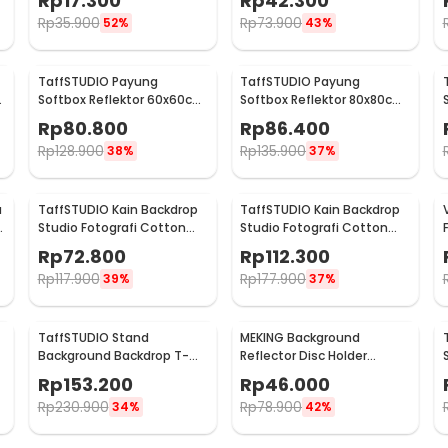
Rp
17.300
Rp
42.300
QM3622
Rp
35.900
Rp
73.900
52%
43%
TaffSTUDIO Payung
TaffSTUDIO Payung
Softbox Reflektor 60x60cm
Softbox Reflektor 80x80cm
t
E27 Single Socket - LD-
E27 Single Socket - LD-
Rp
80.800
Rp
86.400
TZ206
TZ206
Rp
128.900
Rp
135.900
38%
37%
u
TaffSTUDIO Kain Backdrop
TaffSTUDIO Kain Backdrop
Studio Fotografi Cotton
Studio Fotografi Cotton
Textile Muslin Cloth
Textile Muslin Cloth
Rp
72.800
Rp
112.300
190x280cm - B29
300x300cm - B29
Rp
117.900
Rp
177.900
39%
37%
TaffSTUDIO Stand
MEKING Background
Background Backdrop T-
Reflector Disc Holder
m
Shape 4 Clamp
Bracket Clamp Klip
Rp
153.200
Rp
46.000
200x260cm - M139
Backdrop - QM3400
Rp
230.900
Rp
78.900
34%
42%