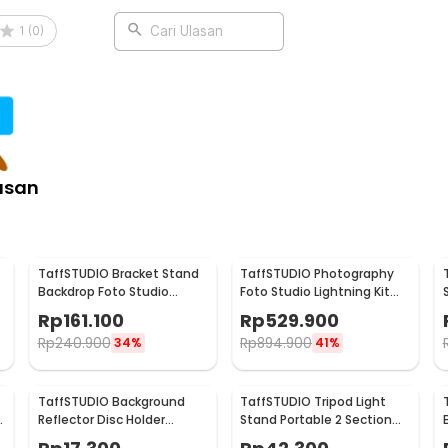
:
1
(
0
)
Cari Ulasan
hting Shade Bowens Mount - RFT-2
asan
TaffSTUDIO Bracket Stand
TaffSTUDIO Photography
Backdrop Foto Studio
Foto Studio Lightning Kit
190x300cm - BS-300
Youtube Vlog - D-HZ7
Rp
161.100
Rp
529.900
Rp
240.900
Rp
894.900
34%
41%
TaffSTUDIO Background
TaffSTUDIO Tripod Light
e
Reflector Disc Holder
Stand Portable 2 Section
Clamp Klip Reflektor -
150cm - TB-037