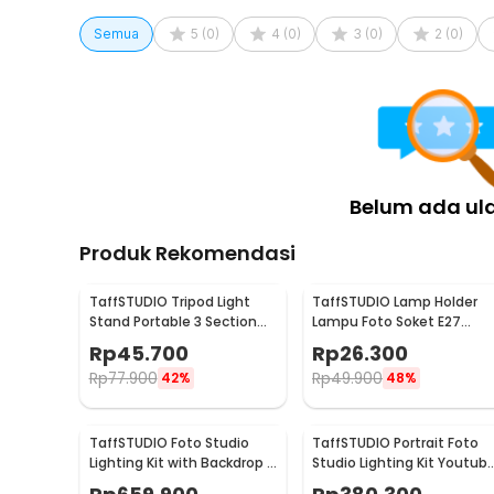
Rincian yang Anda dapatkan untuk pembelian produk ini
Semua
5
(
0
)
4
(
0
)
3
(
0
)
2
(
0
)
1 x JINBEI Reflektor Lampu Studio Photography Lig
Belum ada ul
Produk Rekomendasi
TaffSTUDIO Tripod Light
TaffSTUDIO Lamp Holder
Stand Portable 3 Section
Lampu Foto Soket E27
Studio Lighting 2M - SN303
dengan Dudukan Payung
Rp
45.700
Rp
26.300
Kabel 1.6M - HQ-DZ001
Rp
77.900
Rp
49.900
42%
48%
TaffSTUDIO Foto Studio
TaffSTUDIO Portrait Foto
Lighting Kit with Backdrop -
Studio Lighting Kit Youtub
LD-TZ11A
Vlog - LD-TZ07A