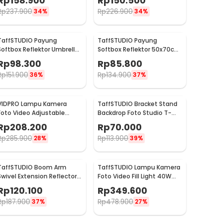
Rp
158.900
Rp
150.500
Rp
237.900
Rp
226.900
34%
34%
TaffSTUDIO Payung
TaffSTUDIO Payung
Softbox Reflektor Umbrella
Softbox Reflektor 50x70cm
60x90cm E27 Single Socket
Flash Mount - CY50
Rp
98.300
Rp
85.800
- LD-TZ206
Rp
151.900
Rp
134.900
36%
37%
VIDPRO Lampu Kamera
TaffSTUDIO Bracket Stand
Foto Video Adjustable
Backdrop Foto Studio T-
Studio Light Kit 416 LED 30W
Shape with 2 Clip 60x70cm
Rp
208.200
Rp
70.000
- LED-416
- M138
Rp
285.900
Rp
113.900
28%
39%
TaffSTUDIO Boom Arm
TaffSTUDIO Lampu Kamera
Swivel Extension Reflector
Foto Video Fill Light 40W
Diffuser Clamp - CD-60
600 LED - U600+
Rp
120.100
Rp
349.600
Rp
187.900
Rp
478.900
37%
27%