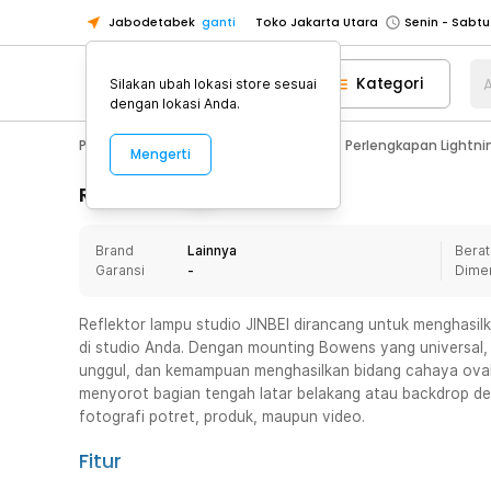
Jabodetabek
ganti
Toko Jakarta Utara
Toko Tangerang
Kategori
A
Silakan ubah lokasi store sesuai
Toko Cikupa
dengan lokasi Anda.
Pick n Go Jakarta Barat
Senin - J
Photography
Aksesoris Kamera
Perlengkapan Lightni
Mengerti
Pick n Go Bekasi
Senin - Jumat (08
Pick n Go Depok
Senin - Jumat (08
Rincian Produk
Toko Jakarta Pusat
Senin - Sabtu
Brand
Lainnya
Berat
Toko Jakarta Barat
Senin - Sabtu
Garansi
-
Dime
Toko Jakarta Utara
Toko Tangerang
Reflektor lampu studio JINBEI dirancang untuk menghasi
di studio Anda. Dengan mounting Bowens yang universal, d
Toko Cikupa
unggul, dan kemampuan menghasilkan bidang cahaya oval 
Pick n Go Jakarta Barat
Senin - J
menyorot bagian tengah latar belakang atau backdrop den
fotografi potret, produk, maupun video.
Pick n Go Bekasi
Senin - Jumat (08
Pick n Go Depok
Senin - Jumat (08
Fitur