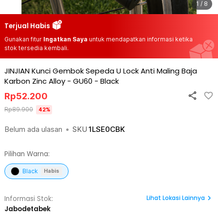
1 / 8
Terjual Habis
Gunakan fitur
Ingatkan Saya
untuk mendapatkan informasi ketika
stok tersedia kembali.
JINJIAN Kunci Gembok Sepeda U Lock Anti Maling Baja
Karbon Zinc Alloy - GU60
-
Black
Rp
52.200
Rp
89.900
42
%
Belum ada ulasan
•
SKU
1LSE0CBK
Pilihan Warna:
Black
Habis
Lihat
Lokasi Lainnya
Informasi Stok:
Jabodetabek