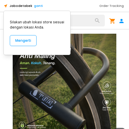
Jabodetabek
ganti
Order Tracking
Alat Kopi
Silakan ubah lokasi store sesuai
dengan lokasi Anda.
Mengerti