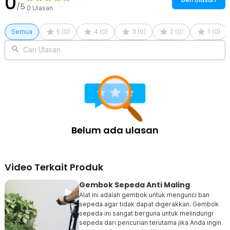
0
/5
maupun commuting.
0
Ulasan
Kelengkapan Produk
Semua
5
(
0
)
4
(
0
)
3
(
0
)
2
(
0
)
1
(
0
)
Rincian yang Anda dapatkan untuk pembelian produk ini:
Cari Ulasan
1 x JINJIAN Kunci Gembok Sepeda U Lock Anti Maling Baja
Karbon Zinc Alloy - GU60
2 x Kunci
1 x Bracket
Belum ada ulasan
Video Terkait Produk
Gembok Sepeda Anti Maling
Alat ini adalah gembok untuk mengunci ban
sepeda agar tidak dapat digerakkan. Gembok
sepeda ini sangat berguna untuk melindungi
sepeda dari pencurian terutama jika Anda ingin