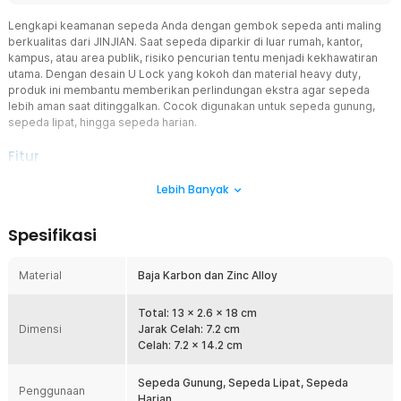
Lengkapi keamanan sepeda Anda dengan gembok sepeda anti maling
berkualitas dari JINJIAN. Saat sepeda diparkir di luar rumah, kantor,
kampus, atau area publik, risiko pencurian tentu menjadi kekhawatiran
utama. Dengan desain U Lock yang kokoh dan material heavy duty,
produk ini membantu memberikan perlindungan ekstra agar sepeda
lebih aman saat ditinggalkan. Cocok digunakan untuk sepeda gunung,
sepeda lipat, hingga sepeda harian.
Fitur
Material Baja Karbon Kokoh dan Anti Bobol
Lebih Banyak
Gembok sepeda ini menggunakan kombinasi baja karbon dan zinc
alloy berkualitas tinggi yang terkenal kuat dan tahan tekanan.
Spesifikasi
Material tersebut membuat kunci lebih sulit dipotong maupun
dibuka paksa sehingga memberikan keamanan maksimal untuk
sepeda Anda. Struktur lock yang solid juga membantu
Material
Baja Karbon dan Zinc Alloy
meningkatkan daya tahan penggunaan dalam jangka panjang.
Sangat cocok untuk penggunaan outdoor maupun harian.
Total: 13 x 2.6 x 18 cm
Desain U Lock Lebih Aman
Dimensi
Jarak Celah: 7.2 cm
Model U Lock dikenal sebagai salah satu jenis pengaman sepeda
Celah: 7.2 x 14.2 cm
yang efektif karena mampu mengunci roda dengan stabil dan kuat.
Desain ini membantu membatasi gerakan roda sehingga sepeda
Sepeda Gunung, Sepeda Lipat, Sepeda
Penggunaan
tidak mudah dipindahkan oleh orang lain. Selain lebih aman,
Harian