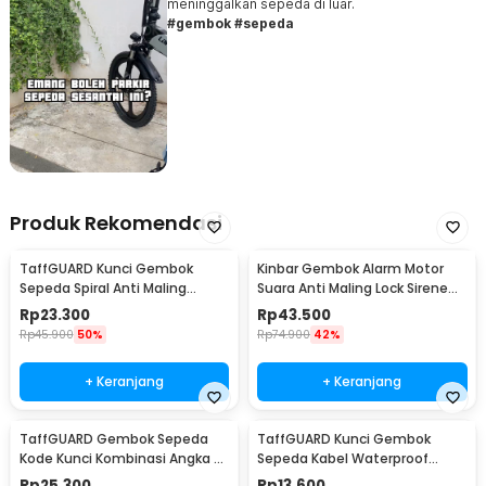
meninggalkan sepeda di luar.
#gembok #sepeda
Produk Rekomendasi
TaffGUARD Kunci Gembok
Kinbar Gembok Alarm Motor
Sepeda Spiral Anti Maling
Suara Anti Maling Lock Sirene
Stainless Steel 1.1M - GT85
10mm - GA14
Rp
23.300
Rp
43.500
Rp
45.900
50%
Rp
74.900
42%
+ Keranjang
+ Keranjang
TaffGUARD Gembok Sepeda
TaffGUARD Kunci Gembok
Kode Kunci Kombinasi Angka 5
Sepeda Kabel Waterproof
Digit 1.2M - GT08
Password 4 Digit 1M - GT32
Rp
25.300
Rp
13.600