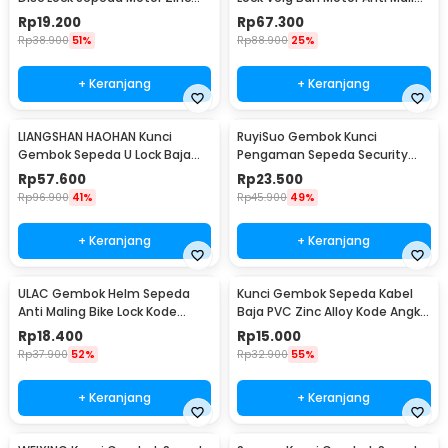
Alloy Universal - GC18
41cm - GU65
Rp
19.200
Rp
67.300
Rp
38.900
51%
Rp
88.900
25%
+ Keranjang
+ Keranjang
LIANGSHAN HAOHAN Kunci
RuyiSuo Gembok Kunci
Gembok Sepeda U Lock Baja
Pengaman Sepeda Security
Tebal 10mm 33.5cm - GU90
Lock 3 Digit - NK-221
Rp
57.600
Rp
23.500
Rp
96.900
41%
Rp
45.900
49%
+ Keranjang
+ Keranjang
ULAC Gembok Helm Sepeda
Kunci Gembok Sepeda Kabel
Anti Maling Bike Lock Kode
Baja PVC Zinc Alloy Kode Angka
Angka 3 Digit - GT25
4 Digit - GT42
Rp
18.400
Rp
15.000
Rp
37.900
52%
Rp
32.900
55%
+ Keranjang
+ Keranjang