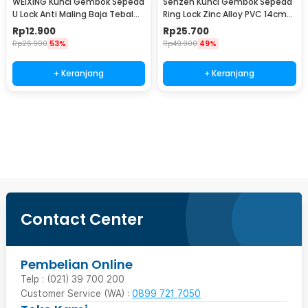
WEIXING Kunci Gembok Sepeda
Senzen Kunci Gembok Sepeda
U Lock Anti Maling Baja Tebal
Ring Lock Zinc Alloy PVC 14cm
with Key - GU80
with Key - GT14
Rp
12.900
Rp
25.700
Rp
26.900
53%
Rp
49.900
49%
+ Keranjang
+ Keranjang
Ingatkan Saya
Contact Center
Pembelian Online
Telp : (021) 39 700 200
Customer Service (WA) :
0899 721 7050