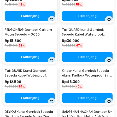
Rp
48.900
49%
Rp
29.900
55%
+ Keranjang
+ Keranjang
PENGCHENG Gembok Cakram
TaffGUARD Kunci Gembok
Motor Sepeda - GC20
Sepeda Kabel Waterproof
Flexible 1.2M - GT20
Rp
18.500
Rp
30.000
Rp
37.900
52%
Rp
55.900
47%
+ Keranjang
+ Keranjang
TaffGUARD Kunci Gembok
Kinbar Kunci Gembok Sepeda
Sepeda Kabel Waterproof
Alarm Padlock Waterproof Zinc
Flexible 80cm - GT88
Alloy 110dB - GA10
Rp
12.500
Rp
46.300
Rp
28.900
57%
Rp
78.900
42%
+ Keranjang
+ Keranjang
DEYIOU Kunci Gembok Sepeda
LIANGSHAN HAOHAN Gembok U-
Disc Lock Sepeda Motor Zinc
Lock Velg Ban Motor Anti Maling