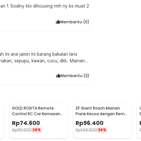
an 1. Soalny klo dihousing rmh ny bs muat 2
Membantu (
0
)
h ini ane jamin ini barang bakalan laris
nakan, sepupu, kawan, cucu, dkk.. Mainan
g benernya ada di halaman Youtube ini --
Membantu (
3
)
argernya, untuk remote udah dikasih juga
 mobil bisa bergerak akrobatik layaknya di
GOLD ROSITA Remote
ZF Giant Roach Mainan
Control RC Car Kemasan
Prank Kecoa dengan Remot
Kaleng Coke - 1681
Kontrol - H1
Rp
74.600
Rp
96.400
Rp
119.900
Rp
148.900
38%
36%