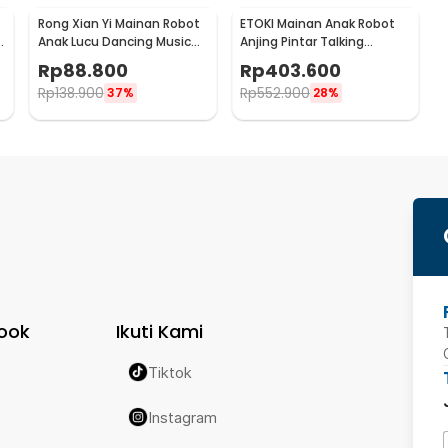
Rong Xian Yi Mainan Robot
ETOKI Mainan Anak Robot
Anak Lucu Dancing Music
Anjing Pintar Talking
Colorful Light - ZR142
Dancing with Remote -
Rp
88.800
Rp
403.600
BG1533
Rp
138.900
Rp
552.900
37%
28%
ook
Ikuti Kami
Tiktok
Instagram