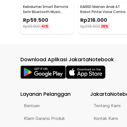
Kebidumei Smart Remote
KAEKID Mainan Anak AT
Setir Bluetooth Music
Robot Pintar Voice Control
Control Wireless - HGY27
Talking Dancing - YZ001
Rp
59.500
Rp
216.000
Rp
99.900
Rp
295.900
41%
28%
Download Aplikasi JakartaNotebook
Layanan Pelanggan
JakartaNoteb
Bantuan
Tentang Kami
Klaim Garansi Produk
Kontak Kami