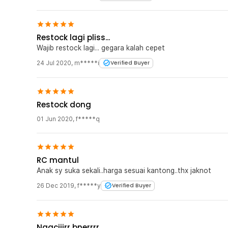
Restock lagi pliss...
Wajib restock lagi... gegara kalah cepet
24 Jul 2020
,
m*****i
Verified Buyer
Restock dong
01 Jun 2020
,
f*****q
RC mantul
Anak sy suka sekali..harga sesuai kantong..thx jaknot
26 Dec 2019
,
f*****y
Verified Buyer
Ngaciiirr bnerrrr