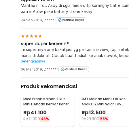
Mantap ni rc... Asoy di sgla medan. Tp kurangny batre cum
batre. Atow pake battery drone kekny
24 Sep 2019
,
i*****l
Verified Buyer
super duper kereenn!!
Ini sepertinya ane bakal jadi yg pertama review, tapi setela
manis di Jaknot. Cocok buat hadiah ke anak cowok, kepo
Selengkapnya
ini sangat keren, keponakan saya suka banget, video yan
&gt; https://www.youtube.com/watch?v=xxUQu17N11w Paket pembelian juga lengkap, untuk mobil
06 Mar 2019
,
D*****n
Verified Buyer
nya udah dikasih baterai rechargeable 3.7V plus kabel ch
free baterai ukuran AA (2 pcs), ada manualnya juga biar si
Produk Rekomendasi
video. Beli aja, dijamin gak bakal nyesel
Mice Prank Mainan Tikus
JMT Mainan Mobil Edukasi
Mini Dengan Remot Kontrol
Anak DIY Mini Solar Toy
- ST-222
Puzzle IQ Robot - TM-103
Rp
41.100
Rp
13.500
Rp
71.900
Rp
29.900
43%
55%