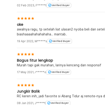
02 Feb 2023
,
F*****t
Verified Buyer
oke
awalnya ragu, tp setelah liat ulasan2 nyoba beli dan setelah
biashaaaahahahahaha... mantab..
19 Apr 2022
,
M*****s
Verified Buyer
Bagus fitur lengkap
Murah tapi gak murahan, larinya kenceng dan responsif
17 May 2021
,
r*****o
Verified Buyer
Jungkir Balik
RC keren inih, jadi favorite si Abang Tidur aj remote-nya 
08 Jan 2021
,
J*****t
Verified Buyer