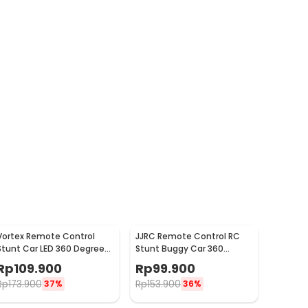
Vortex Remote Control
JJRC Remote Control RC
Stunt Car LED 360 Degree
Stunt Buggy Car 360
Flip 4WD 2.4G - 838A
Degree Flip 2.4G - 828A
Rp
109.900
Rp
99.900
Rp
173.900
Rp
153.900
37%
36%