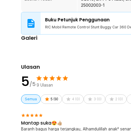
1 x Remote Control
25002003-1
1 x Baterai Li-Ion 14500 500 mAh
1 x Kabel Pengisian Baterai USB
Buku Petunjuk Penggunaan
1 x Obeng
RIC Mobil Remote Control Stunt Buggy Car 360 D
1 x Panduan Penggunaan
Galeri
Ulasan
5
/5
9
Ulasan
Semua
5
(
9
)
4
(
0
)
3
(
0
)
2
(
0
)
Mantap suka😍👍🏼
Baranh bagus harga terjangkau, Alhamdulillah anak² senan