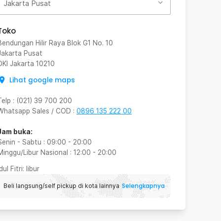
Jakarta Pusat
Toko
Bendungan Hilir Raya Blok G1 No. 10
Jakarta Pusat
DKI Jakarta
10210
Lihat google maps
Telp
:
(021) 39 700 200
Whatsapp Sales / COD
:
0896 135 222 00
Jam buka:
Senin - Sabtu
:
09:00
-
20:00
Minggu/Libur Nasional
:
12:00
-
20:00
Idul Fitri
: libur
Selengkapnya
Beli langsung/self pickup di kota lainnya