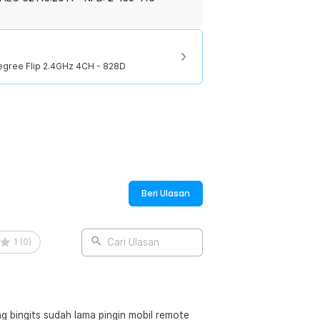
egree Flip 2.4GHz 4CH - 828D
Beri Ulasan
1
(
0
)
Cari Ulasan
g bingits sudah lama pingin mobil remote