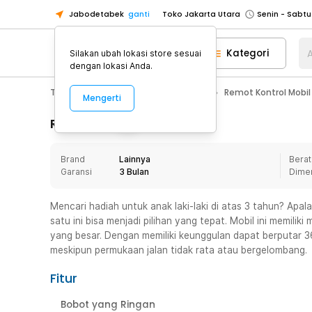
Jabodetabek
ganti
Toko Jakarta Utara
Toko Tangerang
Kategori
A
Silakan ubah lokasi store sesuai
Toko Cikupa
dengan lokasi Anda.
Pick n Go Jakarta Barat
Senin - J
Toys, Kids & Baby
Remot Kontrol
Remot Kontrol Mobil
Mengerti
Pick n Go Bekasi
Senin - Jumat (08
Pick n Go Depok
Senin - Jumat (08
Rincian Produk
Toko Jakarta Pusat
Senin - Sabtu
Brand
Lainnya
Berat
Toko Jakarta Barat
Senin - Sabtu
Garansi
3 Bulan
Dime
Toko Jakarta Utara
Toko Tangerang
Mencari hadiah untuk anak laki-laki di atas 3 tahun? Apa
satu ini bisa menjadi pilihan yang tepat. Mobil ini memilik
Toko Cikupa
yang besar. Dengan memiliki keunggulan dapat berputar 36
Pick n Go Jakarta Barat
Senin - J
meskipun permukaan jalan tidak rata atau bergelombang.
Pick n Go Bekasi
Senin - Jumat (08
Fitur
Pick n Go Depok
Senin - Jumat (08
Bobot yang Ringan