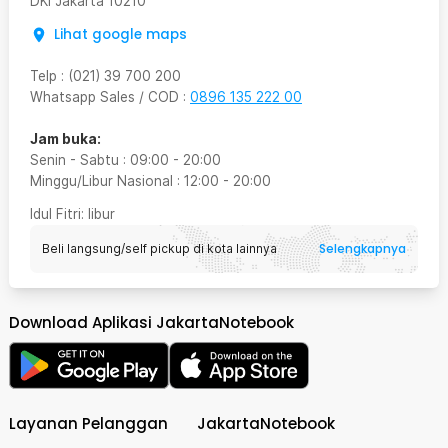
DKI Jakarta
10210
Lihat google maps
Telp
:
(021) 39 700 200
Whatsapp Sales / COD
:
0896 135 222 00
Jam buka:
Senin - Sabtu
:
09:00
-
20:00
Minggu/Libur Nasional
:
12:00
-
20:00
Idul Fitri
: libur
Selengkapnya
Beli langsung/self pickup di kota lainnya
Download Aplikasi JakartaNotebook
Layanan Pelanggan
JakartaNotebook