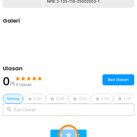
memastikan mainan ini tahan lama dan dapat digunakan untuk
NPB: 2-135-116-25002003-1
jangka panjang. Bahan yang tidak berbahaya menjadikan permainan
ini aman untuk dimainkan oleh anak-anak tanpa perlu khawatir.
Galeri
Kelengkapan Produk
Rincian yang Anda dapatkan untuk pembelian produk ini:
1 x Papan Permainan
24 x Pion
1 x Dadu
Ulasan
0
Beri Ulasan
/5
0
Ulasan
Semua
5
(
0
)
4
(
0
)
3
(
0
)
2
(
0
)
1
(
0
)
Cari Ulasan