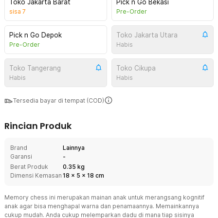
Toko Jakarta Barat
Pick n Go Bekasi
sisa
7
Pre-Order
Pick n Go Depok
Toko Jakarta Utara
Pre-Order
Habis
Toko Tangerang
Toko Cikupa
Habis
Habis
Tersedia bayar di tempat (COD)
Rincian Produk
Brand
Lainnya
Garansi
-
Berat Produk
0.35 kg
Dimensi Kemasan
18
x
5
x
18
cm
Memory chess ini merupakan mainan anak untuk merangsang kognitif
anak agar bisa menghapal warna dan penamaannya. Memainkannya
cukup mudah. Anda cukup melemparkan dadu di mana tiap sisinya