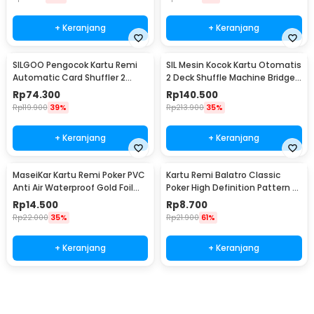
+ Keranjang
+ Keranjang
SILGOO Pengocok Kartu Remi
SIL Mesin Kocok Kartu Otomatis
Automatic Card Shuffler 2
2 Deck Shuffle Machine Bridge
Deck Games Kabel USB - SG19
UNO Games Sensor Induksi - S-
Rp
74.300
Rp
140.500
44
Rp
119.900
39%
Rp
213.900
35%
+ Keranjang
+ Keranjang
MaseiKar Kartu Remi Poker PVC
Kartu Remi Balatro Classic
Anti Air Waterproof Gold Foil
Poker High Definition Pattern -
Dollar - D935
BS1067
Rp
14.500
Rp
8.700
Rp
22.000
35%
Rp
21.900
61%
+ Keranjang
+ Keranjang
Beli Sekarang