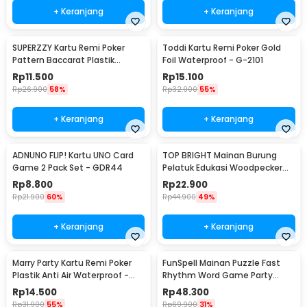
+ Keranjang
+ Keranjang
SUPERZZY Kartu Remi Poker
Toddi Kartu Remi Poker Gold
Pattern Baccarat Plastik
Foil Waterproof - G-2101
Waterproof - SEZ54
Rp
11.500
Rp
15.100
Rp
26.900
58%
Rp
32.900
55%
+ Keranjang
+ Keranjang
ADNUNO FLIP! Kartu UNO Card
TOP BRIGHT Mainan Burung
Game 2 Pack Set - GDR44
Pelatuk Edukasi Woodpecker
Feeding Game - LS-27
Rp
8.800
Rp
22.900
Rp
21.900
60%
Rp
44.900
49%
+ Keranjang
+ Keranjang
Marry Party Kartu Remi Poker
FunSpell Mainan Puzzle Fast
Plastik Anti Air Waterproof -
Rhythm Word Game Party
MP788
Board Toy - BMP2
Rp
14.500
Rp
48.300
Rp
31.900
55%
Rp
69.900
31%