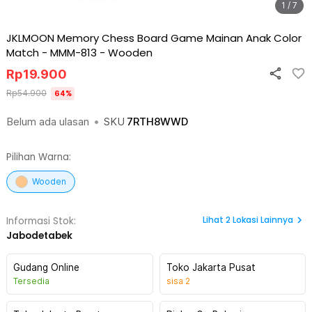
1 / 7
JKLMOON Memory Chess Board Game Mainan Anak Color
Match - MMM-813
-
Wooden
Rp
19.900
Rp
54.900
64
%
Belum ada ulasan
•
SKU
7RTH8WWD
Pilihan Warna:
Wooden
Lihat
2
Lokasi Lainnya
Informasi Stok:
Jabodetabek
Gudang Online
Toko Jakarta Pusat
Tersedia
sisa
2