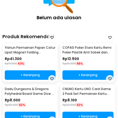
Belum ada ulasan
Produk Rekomendasi
Yishun Permainan Papan Catur
COPAG Poker Stars Kartu Remi
Lipat Magnet Folding
Poker Plastik Anti Sobek dan
Chessboard - YS-B1
Tahan Air
Rp
41.300
Rp
13.900
Rp
71.900
43%
Rp
30.900
56%
+ Keranjang
+ Keranjang
Dadu Dungeons & Dragons
CNUNO Kartu UNO Card Game
Polyhedral Board Game Dice 7
2 Pack Set Permainan Kartu
PCS
Seru - 839-19-3
Rp
8.000
Rp
8.100
Rp
20.900
62%
Rp
20.900
62%
+ Keranjang
+ Keranjang