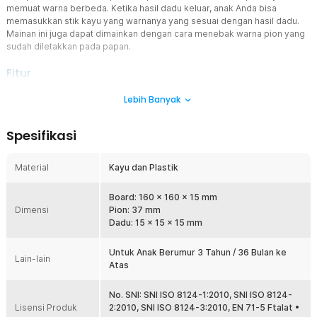
memuat warna berbeda. Ketika hasil dadu keluar, anak Anda bisa
memasukkan stik kayu yang warnanya yang sesuai dengan hasil dadu.
Mainan ini juga dapat dimainkan dengan cara menebak warna pion yang
sudah diletakkan pada papan.
Fitur
Papan Permainan Edukasi
Lebih Banyak
Papan permainan ini didesain khusus agar tidak hanya sekedar
hiburan semata, tetapi juga dapat merangsang kognitif anak
Spesifikasi
sehingga anak dapat belajar lebih dini mengenai beragam jenis
warna dan penamaannya. Dengan permaian ini diharapkan anak
Anda dapat menghapal warna-warna yang ada di sekitarnya
Material
Kayu dan Plastik
sebelum menginjak bangku sekolah.
Permainan yang Sangat Seru
Board: 160 x 160 x 15 mm
Dimensi
Mainan ini sangat menyenangkan untuk dimainkan, baik bersama
Pion: 37 mm
keluarga maupun teman-teman. Aktivitas bermain yang interaktif ini
Dadu: 15 x 15 x 15 mm
membuat anak betah di rumah, mengembangkan keterampilan
sosial mereka, serta meningkatkan hubungan keluarga melalui
Untuk Anak Berumur 3 Tahun / 36 Bulan ke
Lain-lain
waktu bermain yang berkualitas.
Atas
Bahan Berkualitas
Dibuat dari bahan kayu dan plastik berkualitas tinggi, mainan ini
No. SNI: SNI ISO 8124-1:2010, SNI ISO 8124-
Lisensi Produk
aman untuk anak-anak. Materialnya ringan namun kokoh,
2:2010, SNI ISO 8124-3:2010, EN 71-5 Ftalat •