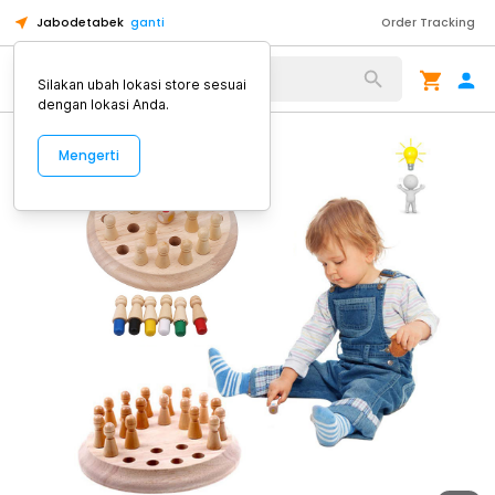
Jabodetabek
ganti
Order Tracking
Alat Kopi
Silakan ubah lokasi store sesuai
dengan lokasi Anda.
Mengerti