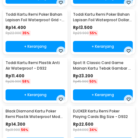
Toddi Kartu Remi Poker Bahan
Toddi Kartu Remi Poker Bahan
Lapisan Foil Waterproof Grid -
Lapisan Foil Waterproof Dollar -
TH73A
TH73A
Rp
14.400
Rp
13.500
Rp
22.000
35%
Rp
29.900
55%
+ Keranjang
+ Keranjang
Toddi Kartu Remi Plastik Anti
Spot It Classic Card Game
Air Waterproof - D932
Mainan Kartu Tebak Gambar -
L7715
Rp
11.400
Rp
23.200
Rp
26.900
58%
Rp
45.900
50%
+ Keranjang
+ Keranjang
Black Diamond Kartu Poker
DJOKER Kartu Remi Poker
Remi Plastik Waterproof Model
Playing Cards Big Size - D932
1 - K8356
Rp
14.300
Rp
22.600
Rp
31.900
56%
Rp
34.000
34%