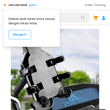
Jabodetabek
ganti
Order Tracking
Alat Kopi
Silakan ubah lokasi store sesuai
dengan lokasi Anda.
Mengerti