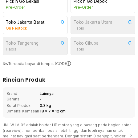
Pick n Go Bekasi
Pick n Go Depok
Pre-Order
Pre-Order
Toko Jakarta Barat
Toko Jakarta Utara
On Restock
Habis
Toko Tangerang
Toko Cikupa
Habis
Habis
Tersedia bayar di tempat (COD)
Rincian Produk
Brand
Lainnya
Garansi
-
Berat Produk
0.3 kg
Dimensi Kemasan
18
x
7
x
12
cm
JNHW LV-02 adalah holder HP motor yang dipasang pada bagian spion
(rearview), memberikan posisi lebih tinggi dan lebih nyaman untuk
melihat navigasi saat berkendara. Dengan sistem 8 penjepit, holder HP