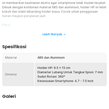
ini memberikan keamanan ekstra agar smartphone tidak mudah terjatuh.
Dibuat dengan kombinasi material ABS dan aluminium, holder HP ini lebih
kokoh dan stabil dibanding holder biasa. Cocok untuk penggunaan
harian maupun perjalanan jauh.
Fitur
Desain Khusus Mount Spion Motor
Lebih Banyak
Holder HP ini dipasang pada baut spion motor sehingga posisi HP
lebih sejajar dengan pandangan mata. Hal ini membuat Anda lebih
Spesifikasi
mudah melihat navigasi tanpa harus menunduk. Sangat membantu
meningkatkan kenyamanan dan keamanan saat berkendara.
Material
ABS dan Aluminium
Sistem 8 Penjepit Anti Jatuh
Dilengkapi 8 titik penjepit yang mengunci smartphone dari
berbagai arah. Sistem ini memberikan perlindungan maksimal
Holder HP: 9.5 x 15 cm
bahkan saat melewati jalan rusak. Dibanding holder biasa, risiko HP
Diameter Lubang Untuk Tangkai Spion: 7 mm
Dimensi
terlepas jauh lebih kecil.
Sudut Rotasi: 360°
Kesesuaian Smartphone: 4.7 - 7.5 Inch
Rotasi 360° Fleksibel
Fitur rotasi 360° memungkinkan Anda mengatur posisi HP sesuai
kebutuhan. Bisa digunakan dalam mode landscape maupun portrait.
Galeri
Anda bisa menyesuaikan sudut terbaik untuk navigasi atau
penggunaan lainnya.
Material Kokoh Kombinasi ABS dan Aluminium