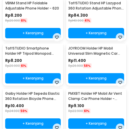
VBNM Stand HP Foldable
TaffSTUDIO Stand HP Lazypod
Adjustable Phone Holder - 620
360 Rotation Adjustable Phone
Holder - GH027
Rp
8.200
Rp
84.300
Rp
20.900
61%
Rp
140.900
41%
+ Keranjang
+ Keranjang
TaffSTUDIO Smartphone
JOYROOM Holder HP Mobil
Holder HP Tripod Monopod
Universal Slim Magnetic Car
Clamp Mount 1/4 Thread -
Phone Holder - F6
Rp
8.200
Rp
11.400
F360
Rp
20.900
61%
Rp
26.900
58%
+ Keranjang
+ Keranjang
Gaiby Holder HP Sepeda Elastic
PMXBT Holder HP Mobil Air Vent
360 Rotation Bicycle Phone
Clamp Car Phone Holder -
Holder - B07
YC001
Rp
10.400
Rp
9.100
Rp
24.900
59%
Rp
22.900
61%
+ Keranjang
+ Keranjang