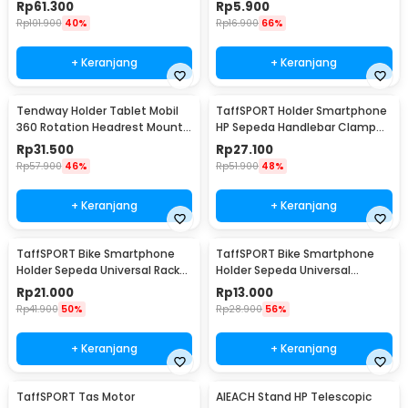
Holder HP 6 Inch - ROS12
Phone Holder
Rp
61.300
Rp
5.900
Rp
101.900
40%
Rp
16.900
66%
+ Keranjang
+ Keranjang
Tendway Holder Tablet Mobil
TaffSPORT Holder Smartphone
360 Rotation Headrest Mount
HP Sepeda Handlebar Clamp
8-11 Inch - SBT-1104
Bicycle Holder - YP07
Rp
31.500
Rp
27.100
Rp
57.900
46%
Rp
51.900
48%
+ Keranjang
+ Keranjang
TaffSPORT Bike Smartphone
TaffSPORT Bike Smartphone
Holder Sepeda Universal Rack
Holder Sepeda Universal
Bicycle - BM03
Bicycle - JR-OK5
Rp
21.000
Rp
13.000
Rp
41.900
50%
Rp
28.900
56%
+ Keranjang
+ Keranjang
TaffSPORT Tas Motor
AIEACH Stand HP Telescopic