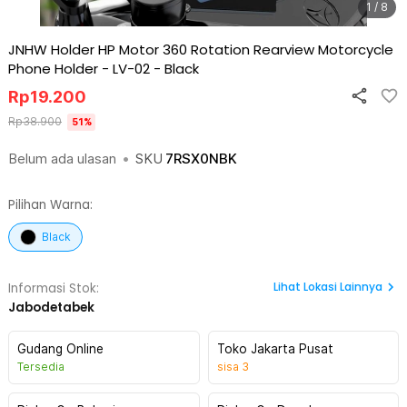
1 / 8
JNHW Holder HP Motor 360 Rotation Rearview Motorcycle
Phone Holder - LV-02
-
Black
Rp
19.200
Rp
38.900
51
%
Belum ada ulasan
•
SKU
7RSX0NBK
Pilihan Warna:
Black
Lihat
Lokasi Lainnya
Informasi Stok:
Jabodetabek
Gudang Online
Toko Jakarta Pusat
Tersedia
sisa
3