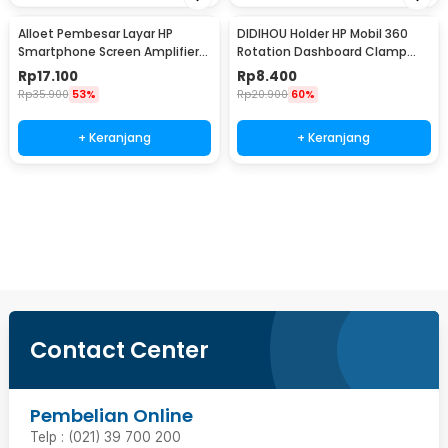
Alloet Pembesar Layar HP
DIDIHOU Holder HP Mobil 360
Smartphone Screen Amplifier
Rotation Dashboard Clamp
10 Inch - SY-11
Car Phone Holder - YB20-3
Rp
17.100
Rp
8.400
Rp
35.900
53%
Rp
20.900
60%
+ Keranjang
+ Keranjang
Beli Sekarang
Contact Center
Pembelian Online
Telp : (021) 39 700 200