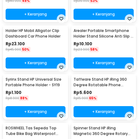
Rp
49.900
48%
Rp
36.900
53%
+ Keranjang
+ Keranjang
Holder HP Mobil Alligator Clip
Arealer Portable Smartphone
Dashboard Car Phone Holder
Holder Stand Silicone Anti Slip -
PA456
Rp
23.100
Rp
10.100
Rp
45.900
50%
Rp
23.900
58%
+ Keranjang
+ Keranjang
Syrinx Stand HP Universal Size
Taffware Stand HP iRing 360
Portable Phone Holder - SY19
Degree Rotatable Phone
Holder - R20
Rp
1.100
Rp
5.600
Rp
8.900
88%
Rp
15.900
65%
+ Keranjang
+ Keranjang
ROSWHEEL Tas Sepeda Top
Spinner Stand HP iRing
Tube Bike Bag Waterproof
Magnetic 360 Degree Rotary