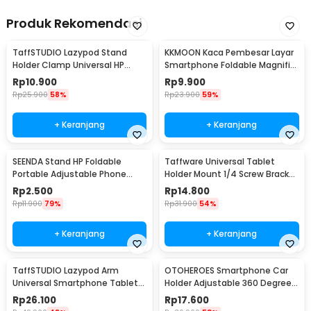
Produk Rekomendasi
TaffSTUDIO Lazypod Stand
KKMOON Kaca Pembesar Layar
Holder Clamp Universal HP
Smartphone Foldable Magnifier
Tablet Monopod 57cm -
Stand 5X - F1
Rp
10.900
Rp
9.900
Tripod-8-1
Rp
25.900
58%
Rp
23.900
59%
+ Keranjang
+ Keranjang
SEENDA Stand HP Foldable
Taffware Universal Tablet
Portable Adjustable Phone
Holder Mount 1/4 Screw Bracket
Holder - S089
Tripod - VTM4
Rp
2.500
Rp
14.800
Rp
11.900
79%
Rp
31.900
54%
+ Keranjang
+ Keranjang
TaffSTUDIO Lazypod Arm
OTOHEROES Smartphone Car
Universal Smartphone Tablet
Holder Adjustable 360 Degree
Holder Klip Clamp - A-138
with Suction Cup - T003
Rp
26.100
Rp
17.600