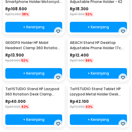
Smartphone Holder Motorcycle
Adjustable Phone Holder - K2
Fuel Bag - SA212
Rp
108.600
Rp
18.300
Rp
172.900
38%
Rp
37.900
52%
+ Keranjang
+ Keranjang
GEGDFG Holder HP Mobil
AIEACH Stand HP Desktop
Headrest Clamp 360 Rotation
Adjustable Phone Holder 17cm
Car Phone Holder - GP97
- K2
Rp
13.900
Rp
12.400
Rp
28.900
52%
Rp
27.900
56%
+ Keranjang
+ Keranjang
TaffSTUDIO Stand HP Lazypod
TaffSTUDIO Stand Tablet HP
360 Rotation Desk Clamp
Lazypod Metal Holder Desk
Smartphone Holder - D9
Clamp 6-8 Inch - D9
Rp
40.000
Rp
42.100
Rp
69.900
43%
Rp
72.900
43%
+ Keranjang
+ Keranjang