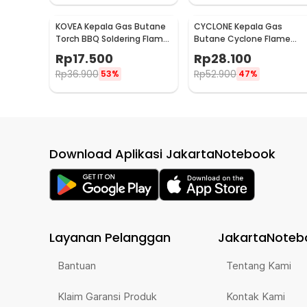
KOVEA Kepala Gas Butane
CYCLONE Kepala Gas
Torch BBQ Soldering Flame
Butane Cyclone Flame
Gun - KT2008
Torch Jet Fire Gun - 930
Rp
17.500
Rp
28.100
Rp
36.900
Rp
52.900
53%
47%
Download Aplikasi JakartaNotebook
Layanan Pelanggan
JakartaNoteb
Bantuan
Tentang Kami
Klaim Garansi Produk
Kontak Kami