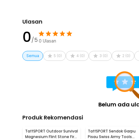
perlengkapan outdoor.
Kelengkapan Produk
Ulasan
Rincian yang Anda dapatkan untuk pembelian produk ini
0
1 x JO Kompor Gas Portable Mini Ultralight 1 Burner
/5
0
Ulasan
1 x Konektor Switch
1 x Pouch Penyimpanan
Semua
5
(
0
)
4
(
0
)
3
(
0
)
2
(
0
)
Belum ada ul
Produk Rekomendasi
TaffSPORT Outdoor Survival
TaffSPORT Sendok Garpu
Magnesium Flint Stone Fire
Pisau Swiss Army Tools