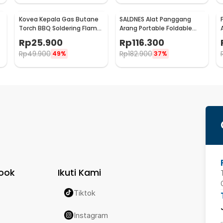
Kovea Kepala Gas Butane
SALDNES Alat Panggang
Torch BBQ Soldering Flame
Arang Portable Foldable
Gun Torch Jet - KT-2408
BBQ Outdoor Grill Stove -
Rp
25.900
Rp
116.300
TL-353
Rp
49.900
Rp
182.900
49%
37%
ook
Ikuti Kami
Tiktok
Instagram