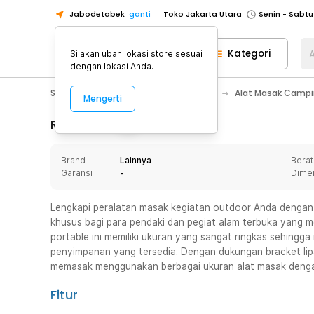
Jabodetabek
ganti
Toko Jakarta Utara
Toko Tangerang
Kategori
A
Silakan ubah lokasi store sesuai
Toko Cikupa
dengan lokasi Anda.
Pick n Go Jakarta Barat
Senin - J
Sport & Outdoor
Camping & Hiking
Alat Masak Camp
Mengerti
Pick n Go Bekasi
Senin - Jumat (08
Pick n Go Depok
Senin - Jumat (08
Rincian Produk
Toko Jakarta Pusat
Senin - Sabtu
Brand
Lainnya
Berat
Toko Jakarta Barat
Senin - Sabtu
Garansi
-
Dime
Toko Jakarta Utara
Toko Tangerang
Lengkapi peralatan masak kegiatan outdoor Anda dengan 
khusus bagi para pendaki dan pegiat alam terbuka yang 
Toko Cikupa
portable ini memiliki ukuran yang sangat ringkas sehingg
Pick n Go Jakarta Barat
Senin - J
penyimpanan yang tersedia. Dengan dukungan bracket lipat
memasak menggunakan berbagai ukuran alat masak dengan le
Pick n Go Bekasi
Senin - Jumat (08
Pick n Go Depok
Senin - Jumat (08
Fitur