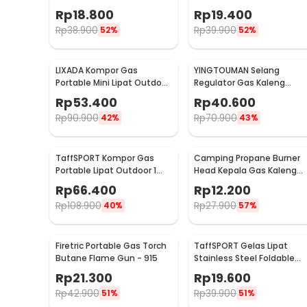
Starter Whistle - JD1422
Knife EDC 6in1 - A007
Rp
18.800
Rp
19.400
Rp
38.900
Rp
39.900
52%
52%
LIXADA Kompor Gas
YINGTOUMAN Selang
Portable Mini Lipat Outdoor
Regulator Gas Kaleng
Ultralight Camping Stove -
Butane Propane Hi Cook
Rp
53.400
Rp
40.600
SL-0102
Outdoor - YTM-77
Rp
90.900
Rp
70.900
42%
43%
TaffSPORT Kompor Gas
Camping Propane Burner
Portable Lipat Outdoor 1
Head Kepala Gas Kaleng
Burner Camping Stove -
Portable - GH3040
Rp
66.400
Rp
12.200
AT6303
Rp
108.900
Rp
27.900
40%
57%
Firetric Portable Gas Torch
TaffSPORT Gelas Lipat
Butane Flame Gun - 915
Stainless Steel Foldable
Cup Carabiner 240ml -
Rp
21.300
Rp
19.600
F180
Rp
42.900
Rp
39.900
51%
51%