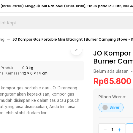
lat Kopi
umat (07:00 - 20:00), Sabtu - Minggu (08:00 - 20:00), Tutup pada Idul Fitri
Sele
ing
JO Kompor Gas Portable Mini Ultralight 1 Burner Camping Stove - 
:00 - 20:00), Sabtu - Minggu/ Libur Nasional (08:00 - 17:00)
Selengkapnya
:00 - 20:00), Sabtu - Minggu/ Libur Nasional (08:00 - 17:00)
JO Kompor G
Selengkapnya
Burner Cam
 (09:00-20:00), Minggu/Libur Nasional (12:00-20:00), Tutup pada Idul Fitri
Sele
 Produk
0.3 kg
 (09:00-20:00), Minggu/Libur Nasional (12:00-20:00), Tutup pada Idul Fitri
Sele
Belum ada ulasan
•
nsi Kemasan
12
x
6
x
14
cm
Rp
65.800
kompor gas portable dari JO. Dirancang
mengutamakan kepraktisan, kompor gas
Pilihan Warna:
a mudah disimpan ke dalam tas atau pouch
umat (07:00 - 20:00), Sabtu - Minggu (08:00 - 20:00), Tutup pada Idul Fitri
Sele
 yang bisa disesuaikan, Anda kini bisa
Silver
bih stabil di alam liar.
:00 - 20:00), Sabtu - Minggu/ Libur Nasional (08:00 - 17:00)
Selengkapnya
:00 - 20:00), Sabtu - Minggu/ Libur Nasional (08:00 - 17:00)
Selengkapnya