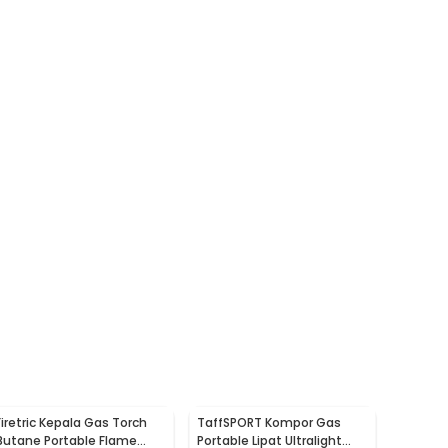
Firetric Kepala Gas Torch
TaffSPORT Kompor Gas
Butane Portable Flame
Portable Lipat Ultralight