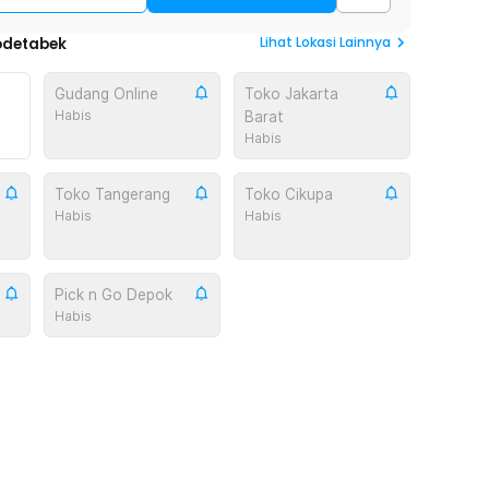
Lihat
Lokasi Lainnya
odetabek
Gudang Online
Toko Jakarta
Habis
Barat
Habis
Toko Tangerang
Toko Cikupa
Habis
Habis
Pick n Go Depok
Habis