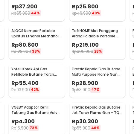
Portable - OK392
Windshield Aluminium -
Rp
37.200
Rp
25.800
E002
Rp
65.900
Rp
49.900
44%
49%
ALOCS Kompor Portable
TaffHOME Alat Panggang
Spiritus Ethanol Methanol
Arang Foldable Portable
Compact Camping Stove -
BBQ Outdoor Grill Stove -
Rp
80.800
Rp
219.100
ALK01
HWSK77
Rp
128.900
Rp
300.900
38%
28%
Yofeil Korek Api Gas
Firetric Kepala Gas Butane
Refillable Butane Torch
Multi Purpose Flame Gun
Flame Gun Lighter - TX-19
Torch - WS-504C
Rp
55.400
Rp
28.900
Rp
93.900
Rp
53.900
42%
47%
VGEBY Adaptor Refill
Firetric Kepala Gas Butane
Tabung Gas Butane Valve
Jet Torch Flame Gun - TQ-
Safe Switching - TL-SA001
803
Rp
4.300
Rp
30.300
Rp
15.900
Rp
55.900
73%
46%