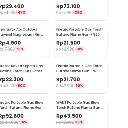
Gun Adjustable - 807
Camping Stove Outdoor -
Rp
29.400
Rp
73.100
WSS-201
Rp
54.900
Rp
117.900
47%
38%
Pemantik Api Outdoor
Firetric Portable Gas Torch
Survival Magnesium Flint
Butane Flame Gun - 920
Stone Fire Starter - PRO
Rp
4.900
Rp
21.500
Rp
17.900
Rp
42.900
73%
50%
Firetric Kovea Kepala Gas
Firetric Portable Gas Torch
Butane Torch BBQ Flame
Butane Flame Gun - WS-
Gun - KT-2104
502C
Rp
22.300
Rp
21.700
Rp
43.900
Rp
42.900
50%
50%
Firetric Portable Gas Blow
WANS Portable Gas Blow
Torch Butane Flame Gun -
Torch Butane Flame Gun -
BS-401
JC-607
Rp
92.800
Rp
43.500
Rp
144.900
Rp
70.900
36%
39%