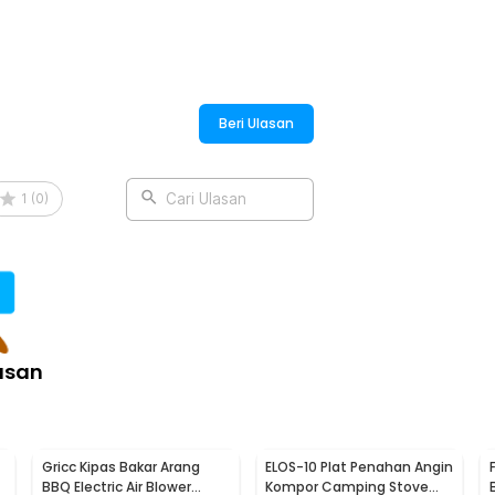
:
Beri Ulasan
 Camping Stove - KL-S2
1
(
0
)
Cari Ulasan
asan
Gricc Kipas Bakar Arang
ELOS-10 Plat Penahan Angin
BBQ Electric Air Blower
Kompor Camping Stove