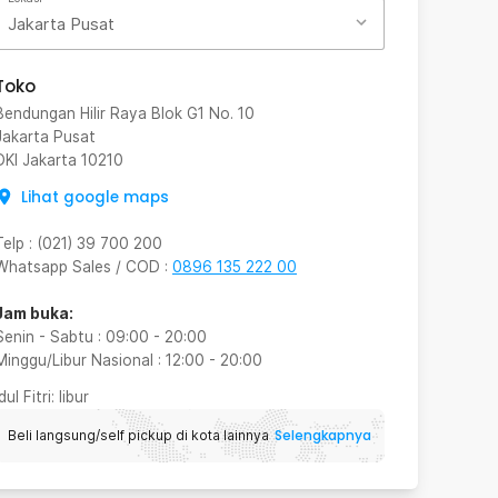
Jakarta Pusat
Toko
Bendungan Hilir Raya Blok G1 No. 10
Jakarta Pusat
DKI Jakarta
10210
Lihat google maps
Telp
:
(021) 39 700 200
Whatsapp Sales / COD
:
0896 135 222 00
Jam buka:
Senin - Sabtu
:
09:00
-
20:00
Minggu/Libur Nasional
:
12:00
-
20:00
Idul Fitri
: libur
Selengkapnya
Beli langsung/self pickup di kota lainnya