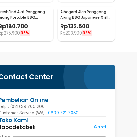
FreshFind Alat Panggang
Aihogard Alas Panggang
Arang Portable BBQ
Arang BBQ Japanese Grill
Japanese Grill Stove - H01
Stove 24x14.5cm - H02
Rp
180.700
Rp
132.500
Rp
275.900
Rp
203.900
35%
36%
Contact Center
Pembelian Online
Telp : (021) 39 700 200
Customer Service (WA) :
0899 721 7050
Toko Kami
Jabodetabek
Ganti
Lokasi