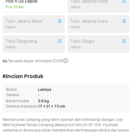
Pick n Go Depok
Toko Jakarta Pusat
Pre-Order
Habis
Toko Jakarta Barat
Toko Jakarta Utara
Habis
Habis
Toko Tangerang
Toko Cikupa
Habis
Habis
Tersedia bayar di tempat (COD)
Rincian Produk
Brand
Lainnya
Garansi
-
Berat Produk
5.6 kg
Dimensi Kemasan
17
x
21
x
73
cm
Nikmati area camping yang lebih nyaman dan terlindungi dengan Joly
Well Flysheet Tenda Camping Waterproof Anti UV SF-020. Flysheet
camping ini dirancang untuk memberikan perlindungan ekstra dari panas