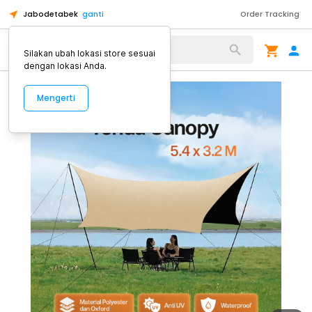
Jabodetabek
ganti
Order Tracking
Alat Kopi
Silakan ubah lokasi store sesuai
dengan lokasi Anda.
Mengerti