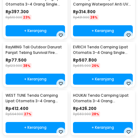
Otomatis 3-4 Orang Single
Camping Waterproof Anti UV
Layer Waterproof - SH-300
5x3M - SF-015
Rp
397.300
Rp
314.800
Rp
510.900
23%
Rp
431.900
28%
+ Keranjang
+ Keranjang
RayMING Tali Outdoor Darurat
EVRICH Tenda Camping Lipat
Panjat Tebing Survival Fire
Otomatis 3-4 Orang Single
Rope 20M - RM-20
Layer Waterproof - SH-550
Rp
77.500
Rp
507.800
Rp
123.900
38%
Rp
685.900
26%
+ Keranjang
+ Keranjang
WEST TUNE Tenda Camping
HOUKAI Tenda Camping Lipat
Lipat Otomatis 3-4 Orang
Otomatis 3-4 Orang
Double Layer - SH-500
Waterproof - SH-400
Rp
412.400
Rp
426.200
Rp
564.900
27%
Rp
583.900
28%
+ Keranjang
+ Keranjang