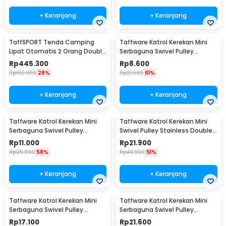
+ Keranjang
+ Keranjang
TaffSPORT Tenda Camping
Taffware Katrol Kerekan Mini
Lipat Otomatis 2 Orang Double
Serbaguna Swivel Pulley
Layer Waterproof - SH-025
Stainless Steel M15
Rp
445.300
Rp
8.600
Rp
610.900
28%
Rp
21.900
61%
+ Keranjang
+ Keranjang
Taffware Katrol Kerekan Mini
Taffware Katrol Kerekan Mini
Serbaguna Swivel Pulley
Swivel Pulley Stainless Double
Stainless Steel M20
Wheel M20
Rp
11.000
Rp
21.900
Rp
25.900
58%
Rp
43.900
51%
+ Keranjang
+ Keranjang
Taffware Katrol Kerekan Mini
Taffware Katrol Kerekan Mini
Serbaguna Swivel Pulley
Serbaguna Swivel Pulley
Stainless Steel M25
Stainless Steel M32
Rp
17.100
Rp
21.600