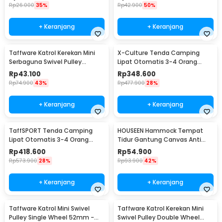
Rp
26.000
35%
Rp
42.900
50%
+ Keranjang
+ Keranjang
Taffware Katrol Kerekan Mini
X-Culture Tenda Camping
Serbaguna Swivel Pulley
Lipat Otomatis 3-4 Orang
Stainless Steel M50
Double Layer - SH-150
Rp
43.100
Rp
348.600
Rp
74.900
43%
Rp
477.900
28%
+ Keranjang
+ Keranjang
TaffSPORT Tenda Camping
HOUSEEN Hammock Tempat
Lipat Otomatis 3-4 Orang
Tidur Gantung Canvas Anti
Double Layer - SH-450
Rollover - JS427
Rp
418.600
Rp
54.900
Rp
573.900
28%
Rp
93.900
42%
+ Keranjang
+ Keranjang
Taffware Katrol Mini Swivel
Taffware Katrol Kerekan Mini
Pulley Single Wheel 52mm -
Swivel Pulley Double Wheel