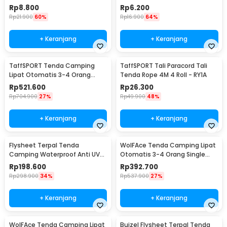
AL52
36mm - RB36
Rp
8.800
Rp
6.200
Rp
21.900
60%
Rp
16.900
64%
+ Keranjang
+ Keranjang
TaffSPORT Tenda Camping
TaffSPORT Tali Paracord Tali
Lipat Otomatis 3-4 Orang
Tenda Rope 4M 4 Roll - RY1A
Double Layer - SH-800
Rp
521.600
Rp
26.300
Rp
704.900
27%
Rp
49.900
48%
+ Keranjang
+ Keranjang
Flysheet Terpal Tenda
WolFAce Tenda Camping Lipat
Camping Waterproof Anti UV
Otomatis 3-4 Orang Single
3x3M - SF-010
Layer Waterproof - SH-350
Rp
198.600
Rp
392.700
Rp
298.900
34%
Rp
537.900
27%
+ Keranjang
+ Keranjang
WolFAce Tenda Camping Lipat
Buizel Flysheet Terpal Tenda