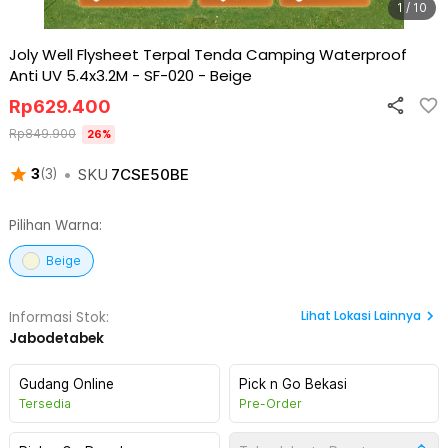
1 / 10
Joly Well Flysheet Terpal Tenda Camping Waterproof
Anti UV 5.4x3.2M - SF-020
-
Beige
Rp
629.400
Rp
849.900
26
%
•
SKU
7CSE50BE
3
(
3
)
Pilihan Warna:
Beige
Lihat
Lokasi Lainnya
Informasi Stok:
Jabodetabek
Gudang Online
Pick n Go Bekasi
Tersedia
Pre-Order