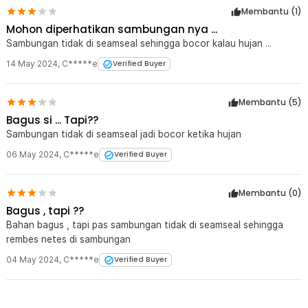
seperti camping, glamping, piknik, memancing, hingga touring. Area
Membantu (
1
)
teduh tambahan membuat aktivitas berkumpul lebih nyaman saat
Mohon diperhatikan sambungan nya ...
siang maupun malam hari. Selain melindungi dari hujan dan panas,
canopy juga membantu menjaga area perlengkapan tetap kering.
Sambungan tidak di seamseal sehingga bocor kalau hujan ...
Solusi praktis untuk meningkatkan kenyamanan selama aktivitas
14 May 2024
,
C*****e
Verified Buyer
outdoor.
Kelengkapan Produk
Membantu (
5
)
Rincian yang Anda dapatkan untuk pembelian produk ini:
Bagus si ... Tapi??
1 x Joly Well Flysheet Terpal Tenda Camping Waterproof Anti UV
Sambungan tidak di seamseal jadi bocor ketika hujan
5.4x3.2M - SF-020
06 May 2024
,
C*****e
Verified Buyer
1 x Palu Plastik
1 Set Tali
8 x Tiang
10 x Pasak
Membantu (
0
)
10 x Bracket
Bagus , tapi ??
1 x Tas
Bahan bagus , tapi pas sambungan tidak di seamseal sehingga
1 x Tas Tenda
rembes netes di sambungan
04 May 2024
,
C*****e
Verified Buyer