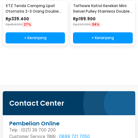
XTZ Tenda Camping Lipat
Taffware Katrol Kerekan Mini
Otomatis 2-3 Orang Double
Swivel Pulley Stainless Double
Layer Waterproof - SH-020
Wheel M100
Rp
339.400
Rp
199.900
Rp
464.900
27%
Rp
299.900
34%
+ Keranjang
+ Keranjang
Beli Sekarang
Contact Center
Pembelian Online
Telp : (021) 39 700 200
Customer Service (WA) :
0899 721 7050