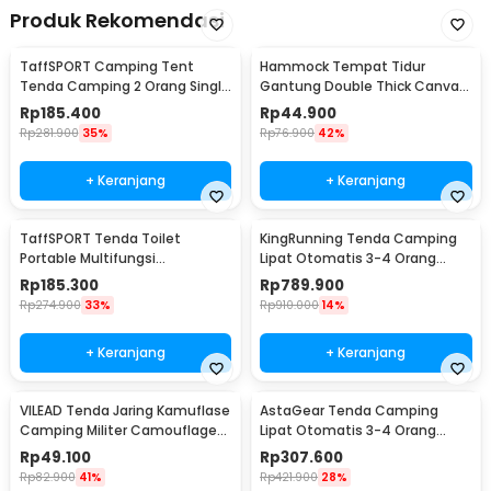
Produk Rekomendasi
TaffSPORT Camping Tent
Hammock Tempat Tidur
Tenda Camping 2 Orang Single
Gantung Double Thick Canvas
Layer Waterproof - ZP32750
- JS426
Rp
185.400
Rp
44.900
Rp
281.900
35%
Rp
76.900
42%
+ Keranjang
+ Keranjang
TaffSPORT Tenda Toilet
KingRunning Tenda Camping
Portable Multifungsi
Lipat Otomatis 3-4 Orang
Automatic Shower Tent - ST-
Single Layer - S-T414
Rp
185.300
Rp
789.900
100
Rp
274.900
33%
Rp
910.000
14%
+ Keranjang
+ Keranjang
VILEAD Tenda Jaring Kamuflase
AstaGear Tenda Camping
Camping Militer Camouflage
Lipat Otomatis 3-4 Orang
Net 2x3M - SG023
Single Layer - SH-100
Rp
49.100
Rp
307.600
Rp
82.900
41%
Rp
421.900
28%