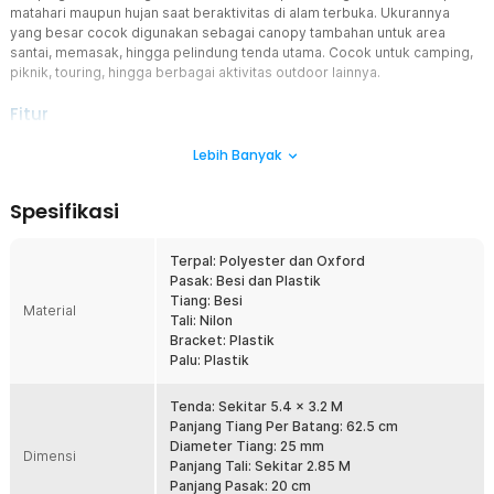
matahari maupun hujan saat beraktivitas di alam terbuka. Ukurannya
yang besar cocok digunakan sebagai canopy tambahan untuk area
santai, memasak, hingga pelindung tenda utama. Cocok untuk camping,
piknik, touring, hingga berbagai aktivitas outdoor lainnya.
Fitur
Area Perlindungan Lebih Luas
Lebih Banyak
Dengan ukuran sekitar 5.4 x 3.2 M, flysheet camping ini mampu
memberikan area perlindungan yang luas untuk berbagai
Spesifikasi
kebutuhan outdoor. Anda dapat menggunakannya sebagai
pelindung area duduk, tempat memasak, ataupun tambahan canopy
di atas tenda. Ukurannya yang besar membuat aktivitas camping
Terpal: Polyester dan Oxford
terasa lebih nyaman meski digunakan bersama banyak orang.
Pasak: Besi dan Plastik
Sangat cocok untuk camping keluarga maupun komunitas outdoor.
Tiang: Besi
Material
Tali: Nilon
Material Waterproof Tahan Hujan
Bracket: Plastik
Menggunakan kombinasi material polyester dan Oxford berkualitas
Palu: Plastik
yang dirancang tahan terhadap kondisi outdoor. Bagian permukaan
dilengkapi coating khusus untuk membantu mencegah air meresap
saat hujan. Flysheet tetap nyaman digunakan untuk melindungi
Tenda: Sekitar 5.4 x 3.2 M
perlengkapan maupun area santai saat cuaca berubah mendadak.
Panjang Tiang Per Batang: 62.5 cm
Cocok digunakan untuk camping, hiking, maupun aktivitas outdoor
Diameter Tiang: 25 mm
Dimensi
lainnya.
Panjang Tali: Sekitar 2.85 M
Panjang Pasak: 20 cm